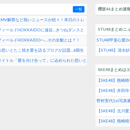
櫻坂46まとめ速
一覧
期生MV解禁など熱いニュースが続々！本日のトレ
STU48まとめニ
ィールドHOKKAIDOに遠征…きつねダンスと
ィールドHOKKAIDOへ…その全貌とは？！
STU48甲斐心愛
の思いとたこ焼き愛を語るブログが話題…6期生
【STU48】清
タイトル「愛を分け合って」に込められた想いと
SKE48まとめは
【SKE48】熊
【SKE48】井
グルメの実態とは
野村実代1st写
SKE48界隈トレ
【SKE48】北川
【SKE48】熊