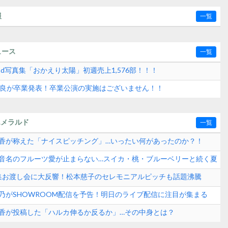
報
一覧
ュース
一覧
2nd写真集「おかえり太陽」初週売上1,576部！！！
水紗良が卒業発表！卒業公演の実施はございません！！
エメラルド
一覧
崎晴香が称えた「ナイスピッチング」…いったい何があったのか？！
田玲音名のフルーツ愛が止まらない…スイカ・桃・ブルーベリーと続く夏
？
真集お渡し会に大反響！松本慈子のセレモニアルピッチも話題沸騰
ンド速報
愛乃がSHOWROOM配信を予告！明日のライブ配信に注目が集まる
崎晴香が投稿した「ハルカ伸るか反るか」…その中身とは？