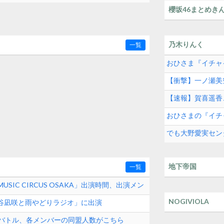
櫻坂46まとめき
乃木りんく
一覧
おひさま『イチャ
【衝撃】一ノ瀬美
【速報】賀喜遥香
おひさまの『イチ
でも大野愛実セン
地下帝国
一覧
MUSIC CIRCUS OSAKA」出演時間、出演メン
NOGIVIOLA
渋谷凪咲と雨やどりラジオ」に出演
演バトル、各メンバーの同盟人数がこちら