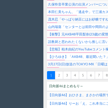
久保怜音卒業公演の出演メンバーにつ
本田仁美ちゃん、「逃走中」で三浦カズ
茂木忍「やっぱり納豆にはお砂糖です
山内瑞葵「センターとは前田や岡田の
【衝撃】元AKB48平田梨奈(23歳)
説教厨と思われたくないから推しに言
【悲報】柏木由紀のYouTubeコメン
【ひろゆき】「AKB48、最近聞いた
3月27日(日)放送のTOKYO MX「日
1
2
3
4
5
6
7
8
日向坂46まとめもり～
【日向坂46】おひさま、まさかの場所
【日向坂46】りーお「え、これ本当にこ