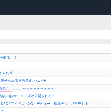
点を取る！！！
るんだが…
に痩せられる方法考えたんだが
…………」w w w w w w w w w
内瑞葵の彼女シリーズが公開される！
KPOPアイドル「XG」デビュー！松浦会長「絶対売れる」