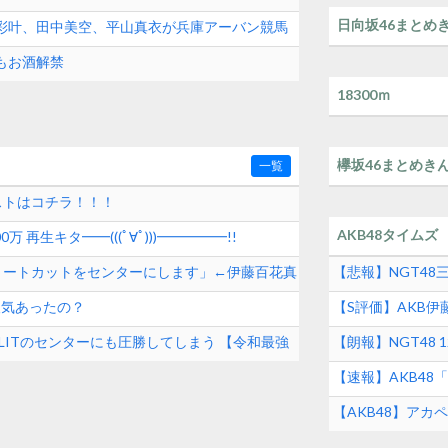
日向坂46まとめ
田彩叶、田中美空、平山真衣が兵庫アーバン競馬
 Campus Live」に出演
もお酒解禁
18300ｍ
欅坂46まとめき
一覧
ストはコチラ！！！
AKB48タイムズ
0万 再生キタ━━(((ﾟ∀ﾟ)))━━━━━!!
ョートカットをセンターにします」←伊藤百花真
【悲報】NGT48
10月28日発売】
人気あったの？
【S評価】AKB
回120点のアイド
とILLITのセンターにも圧勝してしまう 【令和最強
【朗報】NGT48 
ぶりの発売！！
【速報】AKB4
め！！【2026年8
【AKB48】ア
沙樹】