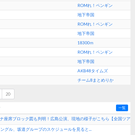
ROMれ！ペンギン
地下帝国
ROMれ！ペンギン
地下帝国
18300ｍ
ROMれ！ペンギン
地下帝国
AKB48タイムズ
チーム8まとめりか
20
〜
一覧
ーナ座席ブロック図も判明！広島公演、現地の様子がこちら【全国ツア
onesome?- 】
hシングル、坂道グループのスケジュールを見ると...