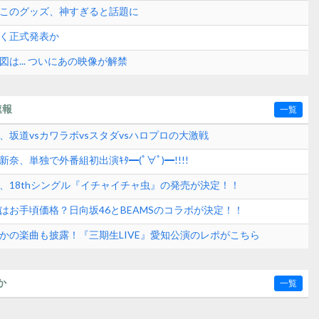
】このグッズ、神すぎると話題に
なく正式発表か
図は... ついにあの映像が解禁
速報
一覧
、坂道vsカワラボvsスタダvsハロプロの大激戦
奈、単独で外番組初出演ｷﾀ━(ﾟ∀ﾟ)━!!!!
6、18thシングル『イチャイチャ虫』の発売が決定！！
はお手頃価格？日向坂46とBEAMSのコラボが決定！！
さかの楽曲も披露！『三期生LIVE』愛知公演のレポがこちら
か
一覧