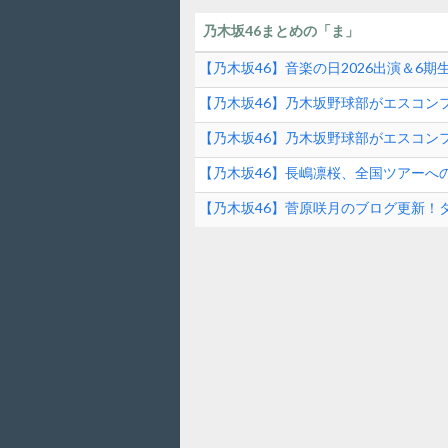
乃木坂46まとめの「ま」
【乃木坂46】音楽の日2026出演＆6
ンド速報
【乃木坂46】乃木坂野球部がエスコンフ
ファーストピッチの裏側とは？！
【乃木坂46】乃木坂野球部がエスコンフ
【乃木坂46】長嶋凛桜、全国ツアーへ
の素顔に迫る！
【乃木坂46】菅原咲月のブログ更新！
は？