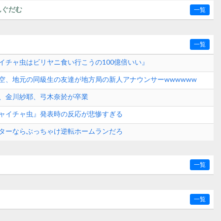
んぐだむ
一覧
一覧
イチャ虫はビリヤニ食い行こうの100億倍いい』
空、地元の同級生の友達が地方局の新人アナウンサーwwwwww
、金川紗耶、弓木奈於が卒業
ャイチャ虫』発表時の反応が悲惨すぎる
ターならぶっちゃけ逆転ホームランだろ
一覧
一覧