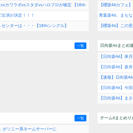
vsカワラボvsスタダvsハロプロが確定 【18th
【櫻坂46カフェ
ビ出演が決定！！！
青葉坂46、まも
センターは・・・【18thシングル】
【櫻坂46】この意
日向坂46まとめ
一覧
【日向坂46】来月
【日向坂46】坂井新
【速報】日向坂4
【日向坂46】今回
【日向坂46】ま
チーム8まとめり
一覧
com」がソニー系ネームサーバーに