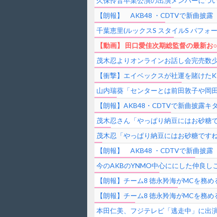
久保怜音卒業公演の出演メンバーにつ
【朗報】 AKB48 ・CDTVで新曲披露 
千葉恵里(ルックスS スタイルS パフ
【動画】 田口愛佳次期総監督の最新お
茂木忍よりオンラインお話し会完売数
【衝撃】エイベックスが社運を賭けたK
山内瑞葵「センターとは前田敦子や岡
【朗報】AKB48・CDTVで新曲披露キタ━
茂木忍さん「やっぱり納豆にはお砂糖
茂木忍「やっぱり納豆にはお砂糖です
【朗報】 AKB48 ・CDTVで新曲披露 
今のAKBのYNMO中心ににした仲良し
【朗報】チーム8 徳永羚海がMCを務
【朗報】チーム8 徳永羚海がMCを務め
本田仁美、フジテレビ「逃走中」に出演