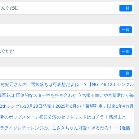
きんぐだむ
一覧
一覧
んぐだむ
一覧
一覧
三村妃乃さんの、選抜落ちは可哀想だよね！？【NGT48 12thシングル
伊藤百花は 圧倒的なスター性を持ち合わせ 立ち振る舞いや言葉選びが毎
ル【AKB48いともも】
12thシングル10月28日発売！2025年6月の「希望列車」以来1年4カ月
8「夢のポップスター」初日公演のセットリストはコチラ！感想まと
月7日(金)】
カペラアイソレチャレンジの、こさきちゃん可愛すぎるだろ！！【近藤