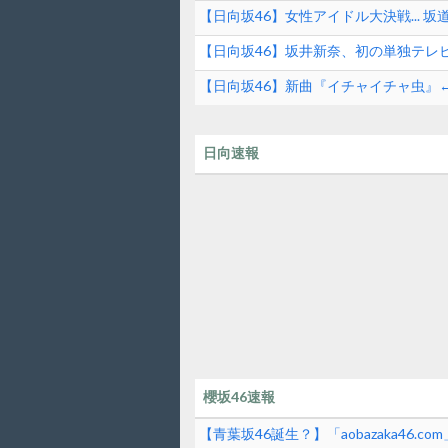
【日向坂46】女性アイドル大決戦... 坂道
シングル イチャイチャ虫】
【日向坂46】坂井新奈、初の単独テレ
【日向坂46】新曲『イチャイチャ虫』←
日向速報
櫻坂46速報
【青葉坂46誕生？】「aobazaka46.