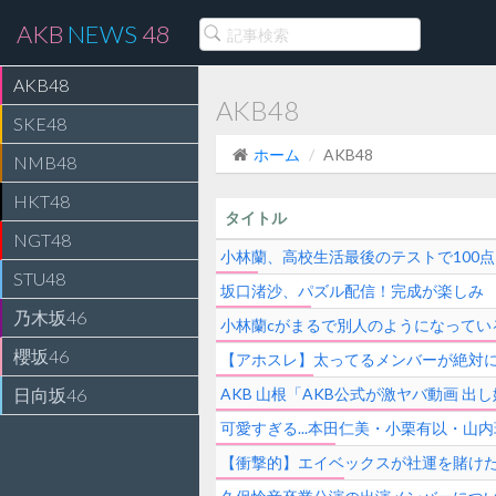
AKB
NEWS
48
AKB48
AKB48
SKE48
ホーム
AKB48
NMB48
HKT48
タイトル
NGT48
小林蘭、高校生活最後のテストで100
STU48
坂口渚沙、パズル配信！完成が楽しみ
乃木坂46
小林蘭cがまるで別人のようになってい
櫻坂46
【アホスレ】太ってるメンバーが絶対
日向坂46
AKB 山根「AKB公式が激ヤバ動画 出し始めた
可愛すぎる...本田仁美・小栗有以・山
【衝撃的】エイベックスが社運を賭けた