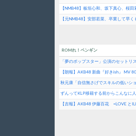
【NMB48】板垣心和、坂下真心、桜
【HUK】公式YouTube現地配信番組「HUK
【元NMB48】安部若菜、卒業して早く
ROMれ！ペンギン
「夢のポップスター」公演のセットリ
【朗報】AKB48 新曲『好きish』 MV 80
秋元康「自信無さげでスキルの低いシ
逆じゃね？
ずんってKLP移籍する前からこんなに
【吉報】AKB48 伊藤百花 =LOVE 
女性アイドル】