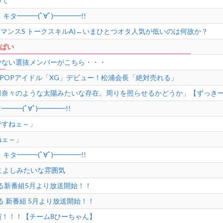
いて
キタ━━━(ﾟ∀ﾟ)━━━━!!
ォーマンスS トークスキルA)←いまひとつオタ人気が低いのは何故か？
○ぱい
少ない選抜メンバーがこちら・・・
POPアイドル「XG」デビュー！松浦会長「絶対売れる」
田奈々のような太陽みたいな存在。周りを照らせるかどうか」【ずっき
━━(ﾟ∀ﾟ)━━━━!!
ですねェ～」
ねェ～」
キタ━━━(ﾟ∀ﾟ)━━━━!!
こよしみたいな雰囲気
める新番組5月より放送開始！！
る 新番組 5月より放送開始！！
！！！【チーム8ひーちゃん】