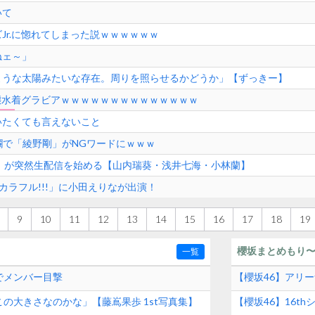
いて
Jr.に惚れてしまった説ｗｗｗｗｗｗ
ねェ～」
ような太陽みたいな存在。周りを照らせるかどうか」【ずっきー】
の変態水着グラビアｗｗｗｗｗｗｗｗｗｗｗｗｗｗ
いたくても言えないこと
ト欄で「綾野剛」がNGワードにｗｗｗ
？」が突然生配信を始める【山内瑞葵・浅井七海・小林蘭】
曜はカラフル!!!」に小田えりなが出演！
9
10
11
12
13
14
15
16
17
18
19
櫻坂まとめもり
一覧
でメンバー目撃
【櫻坂46】アリ
ー2026 -What’s l
の大きさなのかな」【藤嶌果歩 1st写真集】
【櫻坂46】16t