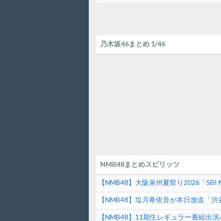
乃木坂46まとめ 1/46
NMB48まとめスピリッツ
【NMB48】大阪泉州夏祭り2026「SBI 
バー変更のお知らせ
【NMB48】塩月希依音が本日放送「
【NMB48】11期生レギュラー番組出