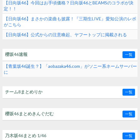
【日向坂46】今回はお手頃価格？日向坂46とBEAMSのコラボが決
定！！
【日向坂46】まさかの楽曲も披露！『三期生LIVE』愛知公演のレポ
がこちら
【日向坂46】公式からの注意喚起、ヤフートップに掲載される
櫻坂46速報
一覧
【青葉坂46誕生？】「aobazaka46.com」がソニー系ネームサーバー
に
チーム8まとめりか
一覧
櫻坂46まとめきんぐだむ
一覧
乃木坂46まとめ 1/46
一覧