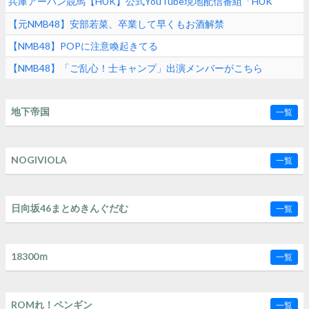
兵庫アーバン競馬【HUK】公式YouTube現地配信番組「HUK
Campus Live」に出演
【元NMB48】安部若菜、卒業して早くもお酒解禁
【NMB48】POPに注意喚起きてる
【NMB48】「ご乱心！士キャンプ」出演メンバーがこちら
地下帝国
一覧
NOGIVIOLA
一覧
日向坂46まとめきんぐだむ
一覧
18300ｍ
一覧
ROMれ！ペンギン
一覧