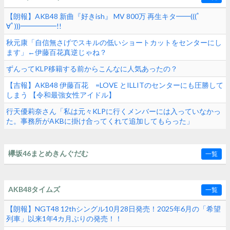
【朗報】AKB48 新曲『好きish』 MV 800万 再生キタ━━(((ﾟ
∀ﾟ)))━━━━━!!
秋元康「自信無さげでスキルの低いショートカットをセンターにし
ます」←伊藤百花真逆じゃね？
ずんってKLP移籍する前からこんなに人気あったの？
【吉報】AKB48 伊藤百花 =LOVE とILLITのセンターにも圧勝して
しまう 【令和最強女性アイドル】
行天優莉奈さん「私は元々KLPに行くメンバーには入っていなかっ
た。事務所がAKBに掛け合ってくれて追加してもらった」
欅坂46まとめきんぐだむ
一覧
AKB48タイムズ
一覧
【朗報】NGT48 12thシングル10月28日発売！2025年6月の「希望
列車」以来1年4カ月ぶりの発売！！