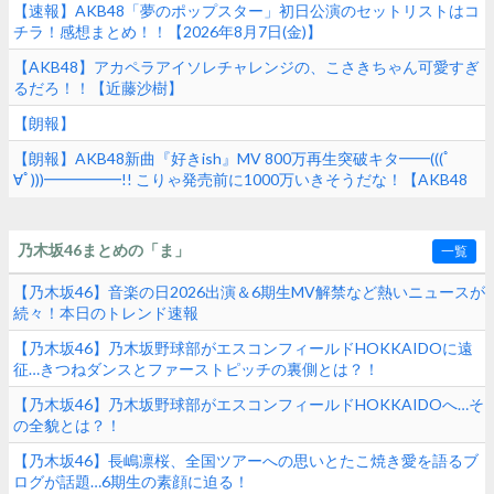
【速報】AKB48「夢のポップスター」初日公演のセットリストはコ
チラ！感想まとめ！！【2026年8月7日(金)】
【AKB48】アカペラアイソレチャレンジの、こさきちゃん可愛すぎ
るだろ！！【近藤沙樹】
【朗報】
【朗報】AKB48新曲『好きish』MV 800万再生突破キタ━━(((ﾟ
∀ﾟ)))━━━━━!! こりゃ発売前に1000万いきそうだな！【AKB48
68thシングル】
乃木坂46まとめの「ま」
一覧
【乃木坂46】音楽の日2026出演＆6期生MV解禁など熱いニュースが
続々！本日のトレンド速報
【乃木坂46】乃木坂野球部がエスコンフィールドHOKKAIDOに遠
征…きつねダンスとファーストピッチの裏側とは？！
【乃木坂46】乃木坂野球部がエスコンフィールドHOKKAIDOへ…そ
の全貌とは？！
【乃木坂46】長嶋凛桜、全国ツアーへの思いとたこ焼き愛を語るブ
ログが話題…6期生の素顔に迫る！