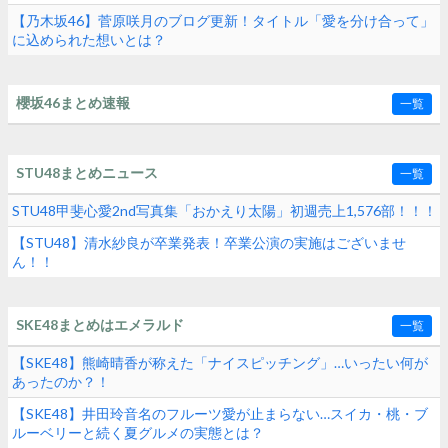
【乃木坂46】菅原咲月のブログ更新！タイトル「愛を分け合って」
に込められた想いとは？
櫻坂46まとめ速報
一覧
STU48まとめニュース
一覧
STU48甲斐心愛2nd写真集「おかえり太陽」初週売上1,576部！！！
【STU48】清水紗良が卒業発表！卒業公演の実施はございませ
ん！！
SKE48まとめはエメラルド
一覧
【SKE48】熊崎晴香が称えた「ナイスピッチング」…いったい何が
あったのか？！
【SKE48】井田玲音名のフルーツ愛が止まらない…スイカ・桃・ブ
ルーベリーと続く夏グルメの実態とは？