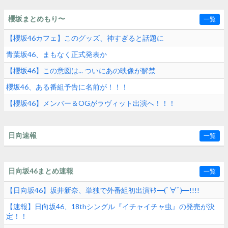
櫻坂まとめもり〜
一覧
【櫻坂46カフェ】このグッズ、神すぎると話題に
青葉坂46、まもなく正式発表か
【櫻坂46】この意図は... ついにあの映像が解禁
櫻坂46、ある番組予告に名前が！！！
【櫻坂46】メンバー＆OGがラヴィット出演へ！！！
日向速報
一覧
日向坂46まとめ速報
一覧
【日向坂46】坂井新奈、単独で外番組初出演ｷﾀ━(ﾟ∀ﾟ)━!!!!
【速報】日向坂46、18thシングル『イチャイチャ虫』の発売が決
定！！