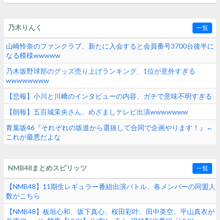
乃木りんく
一覧
山崎怜奈のファンクラブ、新たに入会すると会員番号3700台後半に
なる模様wwwww
乃木坂野球部のグッズ売り上げランキング、1位が意外すぎる
wwwwwwww
【悲報】小川と川﨑のインタビューの内容、ガチで意味不明すぎる
【朗報】五百城茉央さん、めざましテレビ出演wwwwwww
青葉坂46『それぞれの坂道から選抜して合同で企画やります！』←
これが最悪だよな
NMB48まとめスピリッツ
一覧
【NMB48】11期生レギュラー番組出演バトル、各メンバーの同盟人
数がこちら
【NMB48】板垣心和、坂下真心、桜田彩叶、田中美空、平山真衣が