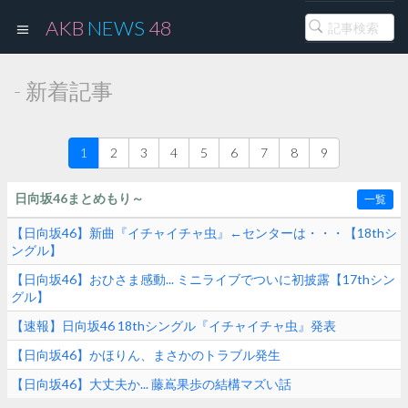
AKB
NEWS
48
- 新着記事
1
2
3
4
5
6
7
8
9
日向坂46まとめもり～
一覧
【日向坂46】新曲『イチャイチャ虫』←センターは・・・【18thシ
ングル】
【日向坂46】おひさま感動... ミニライブでついに初披露【17thシン
グル】
【速報】日向坂46 18thシングル『イチャイチャ虫』発表
【日向坂46】かほりん、まさかのトラブル発生
【日向坂46】大丈夫か... 藤嶌果歩の結構マズい話