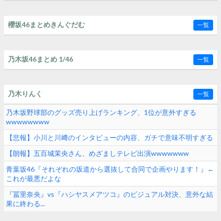
櫻坂46まとめきんぐだむ
一覧
乃木坂46まとめ 1/46
一覧
乃木りんく
一覧
乃木坂野球部のグッズ売り上げランキング、1位が意外すぎる
wwwwwwww
【悲報】小川と川﨑のインタビューの内容、ガチで意味不明すぎる
【朗報】五百城茉央さん、めざましテレビ出演wwwwwww
青葉坂46『それぞれの坂道から選抜して合同で企画やります！』←
これが最悪だよな
『冨里奈央』vs『ハシヤスメアツコ』のビジュアル対決、意外な結
果に終わる...