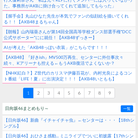
た。事務所がAKBに掛け合ってくれて追加してもらった」
【KLP48/AKB48】
【握手会】丸山ひなた先生が本気でファンの似顔絵を描いてくれ
る！！【AKB48まるちゃん】
【朗報】山内瑞葵さんが第14回全国高等学校ダンス部選手権"DCC
公式サポーター"にに就任！【AKB48ずっきー】
AIが考えた「AKB48っぽい衣装」がこちらです！！！
【AKB48】『好きish』MV500万再生、センターに外仕事次々
続々、Kアリーナも控える←もうAKB復活でよくないか？
【NHK紅白？】Z世代のカリスマ伊藤百花が、内村光良によるコン
ト番組「LIFE！夏」に出演決定！！！【AKB48いともも】
1
2
3
4
5
6
7
8
9
日向坂46まとめもり～
一覧
【日向坂46】新曲『イチャイチャ虫』←センターは・・・【18thシ
ングル】
【日向坂46】おひさま感動... ミニライブでついに初披露【17thシン