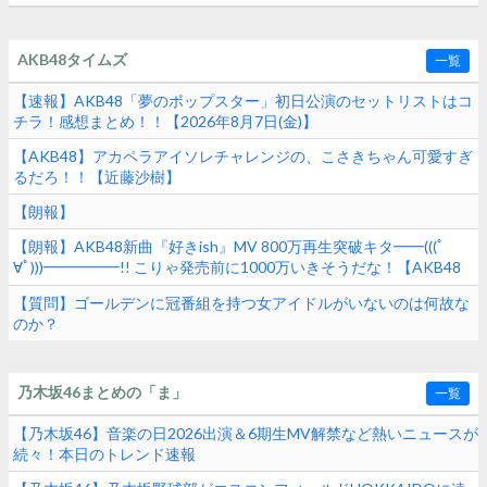
AKB48タイムズ
一覧
【速報】AKB48「夢のポップスター」初日公演のセットリストはコ
チラ！感想まとめ！！【2026年8月7日(金)】
【AKB48】アカペラアイソレチャレンジの、こさきちゃん可愛すぎ
るだろ！！【近藤沙樹】
【朗報】
【朗報】AKB48新曲『好きish』MV 800万再生突破キタ━━(((ﾟ
∀ﾟ)))━━━━━!! こりゃ発売前に1000万いきそうだな！【AKB48
68thシングル】
【質問】ゴールデンに冠番組を持つ女アイドルがいないのは何故な
のか？
乃木坂46まとめの「ま」
一覧
【乃木坂46】音楽の日2026出演＆6期生MV解禁など熱いニュースが
続々！本日のトレンド速報