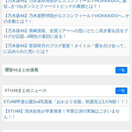
【乃木坂46】乃木坂野球部がエスコンフィールドHOKKAIDOに遠
征…きつねダンスとファーストピッチの裏側とは？！
【乃木坂46】乃木坂野球部がエスコンフィールドHOKKAIDOへ…そ
の全貌とは？！
【乃木坂46】長嶋凛桜、全国ツアーへの思いとたこ焼き愛を語るブ
ログが話題…6期生の素顔に迫る！
【乃木坂46】菅原咲月のブログ更新！タイトル「愛を分け合って」
に込められた想いとは？
櫻坂46まとめ速報
一覧
STU48まとめニュース
一覧
STU48甲斐心愛2nd写真集「おかえり太陽」初週売上1,576部！！！
【STU48】清水紗良が卒業発表！卒業公演の実施はございませ
ん！！