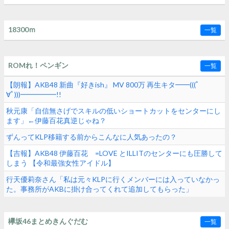
18300ｍ
一覧
ROMれ！ペンギン
一覧
【朗報】AKB48 新曲『好きish』 MV 800万 再生キタ━━(((ﾟ
∀ﾟ)))━━━━━!!
秋元康「自信無さげでスキルの低いショートカットをセンターにし
ます」←伊藤百花真逆じゃね？
ずんってKLP移籍する前からこんなに人気あったの？
【吉報】AKB48 伊藤百花 =LOVE とILLITのセンターにも圧勝して
しまう 【令和最強女性アイドル】
行天優莉奈さん「私は元々KLPに行くメンバーには入っていなかっ
た。事務所がAKBに掛け合ってくれて追加してもらった」
欅坂46まとめきんぐだむ
一覧