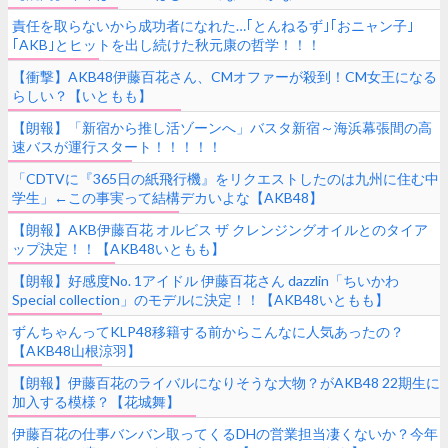
責任を取らないから成功者になれた…｢とんねるず｣｢おニャン子｣
｢AKB｣とヒットを出し続けた秋元康の哲学！！！
【衝撃】AKB48伊藤百花さん、CMオファーが殺到！CM女王になる
らしい？【いともも】
【朗報】「新宿から推し活ゾーンへ」バスタ新宿～海浜幕張間の高
速バスが運行スタート！！！！！
「CDTVに『365日の紙飛行機』をリクエストしたのは九州に住む中
学生」←この事実って結構デカいよな【AKB48】
【朗報】AKB伊藤百花 オルビス ザ クレンジングオイルとのタイア
ップ決定！！【AKB48いともも】
【朗報】好感度No. 1アイドル 伊藤百花さん dazzlin「ちいかわ
Special collection」のモデルに決定！！【AKB48いともも】
ずんちゃんってKLP48移籍する前からこんなに人気あったの？
【AKB48山根涼羽】
【朗報】伊藤百花のライバルになりそうな大物？がAKB48 22期生に
加入する模様？【花城舞】
伊藤百花の仕事バンバン取ってくるDHの営業担当凄くないか？今年