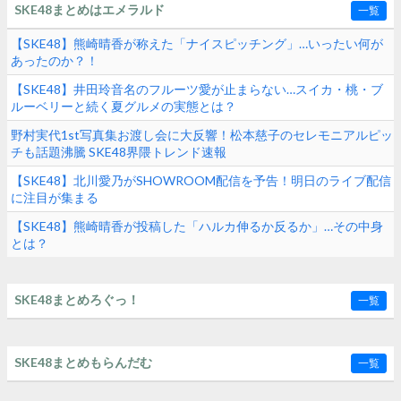
SKE48まとめはエメラルド
一覧
【SKE48】熊崎晴香が称えた「ナイスピッチング」…いったい何が
あったのか？！
【SKE48】井田玲音名のフルーツ愛が止まらない…スイカ・桃・ブ
ルーベリーと続く夏グルメの実態とは？
野村実代1st写真集お渡し会に大反響！松本慈子のセレモニアルピッ
チも話題沸騰 SKE48界隈トレンド速報
【SKE48】北川愛乃がSHOWROOM配信を予告！明日のライブ配信
に注目が集まる
【SKE48】熊崎晴香が投稿した「ハルカ伸るか反るか」…その中身
とは？
SKE48まとめろぐっ！
一覧
SKE48まとめもらんだむ
一覧