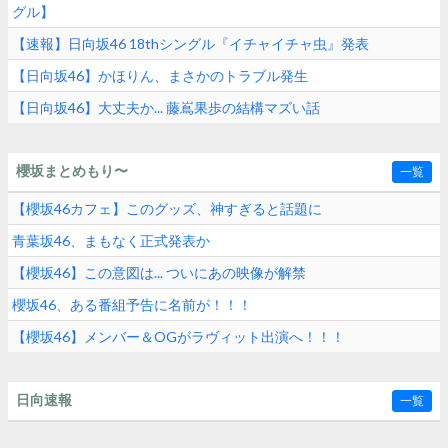
グル】
【速報】日向坂46 18thシングル『イチャイチャ虫』発表
【日向坂46】かほりん、まさかのトラブル発生
【日向坂46】大丈夫か... 藤嶌果歩の結構マズい話
櫻坂まとめもり〜
一覧
【櫻坂46カフェ】このグッズ、神すぎると話題に
青葉坂46、まもなく正式発表か
【櫻坂46】この意図は... ついにあの映像が解禁
櫻坂46、ある番組予告に名前が！！！
【櫻坂46】メンバー＆OGがラヴィット出演へ！！！
日向速報
一覧