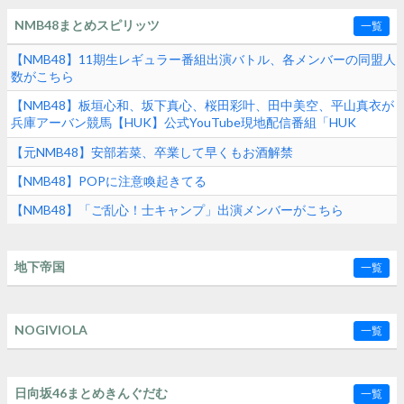
NMB48まとめスピリッツ
一覧
【NMB48】11期生レギュラー番組出演バトル、各メンバーの同盟人
数がこちら
【NMB48】板垣心和、坂下真心、桜田彩叶、田中美空、平山真衣が
兵庫アーバン競馬【HUK】公式YouTube現地配信番組「HUK
Campus Live」に出演
【元NMB48】安部若菜、卒業して早くもお酒解禁
【NMB48】POPに注意喚起きてる
【NMB48】「ご乱心！士キャンプ」出演メンバーがこちら
地下帝国
一覧
NOGIVIOLA
一覧
日向坂46まとめきんぐだむ
一覧