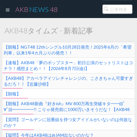
AKB
NEWS
48
AKB48タイムズ - 新着記事
【朗報】NGT48 12thシングル10月28日発売！2025年6月の「希望
列車」以来1年4カ月ぶりの発売！！
【速報】AKB48「夢のポップスター」初日公演のセットリストはコ
チラ！感想まとめ！！【2026年8月7日(金)】
【AKB48】アカペラアイソレチャレンジの、こさきちゃん可愛すぎ
るだろ！！【近藤沙樹】
【朗報】
【朗報】AKB48新曲『好きish』MV 800万再生突破キタ━━(((ﾟ
∀ﾟ)))━━━━━!! こりゃ発売前に1000万いきそうだな！【AKB48
68thシングル】
【質問】ゴールデンに冠番組を持つ女アイドルがいないのは何故な
のか？
【疑問】今年はAKB48は@JAM出ないのかな？