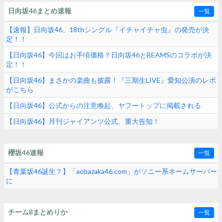
日向坂46まとめ速報
一覧
【速報】日向坂46、18thシングル『イチャイチャ虫』の発売が決
定！！
【日向坂46】今回はお手頃価格？日向坂46とBEAMSのコラボが決
定！！
【日向坂46】まさかの楽曲も披露！『三期生LIVE』愛知公演のレポ
がこちら
【日向坂46】公式からの注意喚起、ヤフートップに掲載される
【日向坂46】月刊ジャイアンツ公式、重大告知！
櫻坂46速報
一覧
【青葉坂46誕生？】「aobazaka46.com」がソニー系ネームサーバー
に
チーム8まとめりか
一覧