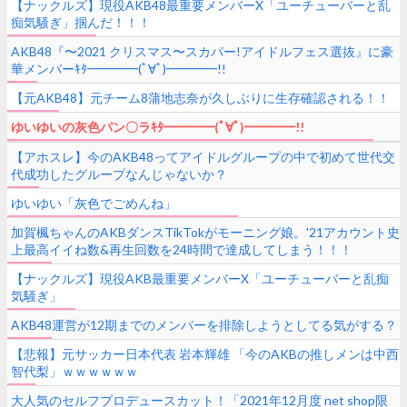
【ナックルズ】現役AKB48最重要メンバーX「ユーチューバーと乱
痴気騒ぎ」掴んだ！！！
AKB48『〜2021 クリスマス〜スカパー!アイドルフェス選抜』に豪
華メンバーｷﾀ━━━━(ﾟ∀ﾟ)━━━━!!
【元AKB48】元チーム8蒲地志奈が久しぶりに生存確認される！！
ゆいゆいの灰色パン〇ラｷﾀ━━━━(ﾟ∀ﾟ)━━━━!!
【アホスレ】今のAKB48ってアイドルグループの中で初めて世代交
代成功したグループなんじゃないか？
ゆいゆい「灰色でごめんね」
加賀楓ちゃんのAKBダンスTikTokがモーニング娘。'21アカウント史
上最高イイね数&再生回数を24時間で達成してしまう！！！
【ナックルズ】現役AKB最重要メンバーX「ユーチューバーと乱痴
気騒ぎ」
AKB48運営が12期までのメンバーを排除しようとしてる気がする？
【悲報】元サッカー日本代表 岩本輝雄 「今のAKBの推しメンは中西
智代梨」ｗｗｗｗｗｗ
大人気のセルフプロデュースカット！「2021年12月度 net shop限