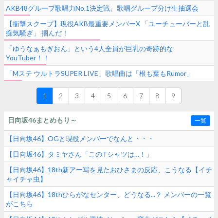
AKB48グループ歌唱力No.1決定戦、歌唱グループ分け生抽選会
【衝撃スクープ】現役AKB最重要メンバーX 「ユーチューバーと乱
痴気騒ぎ」 掴んだ！
「ゆうなぁもぎおん」という4人全員が巨乳の奇跡的な
YouTuber！！
「Mステ ウルトラSUPER LIVE」歌唱曲は「根も葉もRumor」
1
2
3
4
5
6
7
8
9
日向坂46まとめもり～
一覧
【日向坂46】OGと現役メンバーでなんと・・・
【日向坂46】タミヤさん「このTシャツは…！」
【日向坂46】18th新アー写を見たおひさまの反応、こうなる【イチ
ャイチャ虫】
【日向坂46】18thひらがなセンター、どうなる...？ メンバーの一覧
がこちら