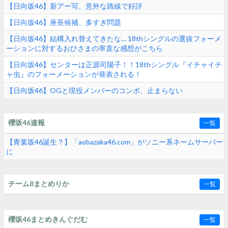
【日向坂46】新アー写、意外な路線で好評
【日向坂46】座長候補、多すぎ問題
【日向坂46】結構入れ替えてきたな… 18thシングルの選抜フォーメ
ーションに対するおひさまの率直な感想がこちら
【日向坂46】センターは正源司陽子！！18thシングル『イチャイチ
ャ虫』のフォーメーションが発表される！
【日向坂46】OGと現役メンバーのコンボ、止まらない
櫻坂46速報
一覧
【青葉坂46誕生？】「aobazaka46.com」がソニー系ネームサーバー
に
チーム8まとめりか
一覧
櫻坂46まとめきんぐだむ
一覧