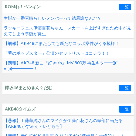
ROMれ！ペンギン
一覧
生脚が一番素晴らしいメンバーって結局誰なんだ？
ラッキーフェス伊藤百花ちゃん、スカートを上げすぎたため中が見
えてしまう事態が発生
【朗報】AKB48にまたしても新たなコラボ案件がくる模様！
「夢のポップスター」公演のセットリストはコチラ！！！
【朗報】AKB48 新曲『好きish』 MV 800万 再生キタ━━(((ﾟ
∀ﾟ)))━━━━━!!
欅坂46まとめきんぐだむ
一覧
AKB48タイムズ
一覧
【悲報】工藤華純さんのマイクが伊藤百花さんの頭部に当たる
【AKB48かすみん・いともも】
【朗報】元SKE48松井珠理奈が AKB48佐藤綺星を大絶賛！！！