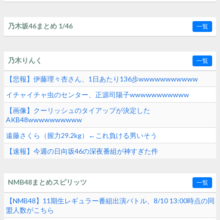
乃木坂46まとめ 1/46
一覧
乃木りんく
一覧
【悲報】伊藤理々杏さん、1日あたり136歩wwwwwwwwwww
イチャイチャ虫のセンター、正源司陽子wwwwwwwwwww
【画像】クーリッシュのタイアップが決定した
AKB48wwwwwwwwww
遠藤さくら（握力29.2kg）←これ負ける男いそう
【速報】今週の日向坂46の深夜番組が神すぎた件
NMB48まとめスピリッツ
一覧
【NMB48】11期生レギュラー番組出演バトル、8/10 13:00時点の同
盟人数がこちら