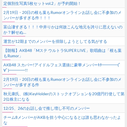
定個別生写真5枚セットvol.2」が予約開始！
2月19日・20日の根も葉もRumorオンラインお話し会に不参加のメ
ンバーが多すぎる件！！！
富山凄すぎる！！！中井りかは何故こんな地元を誇りに思えないの
か？解せぬ…
運営が12期までのメンバーを排除しようとしてる気がする
【朗報】AKB48「Mステ ウルトラSUPER LIVE」歌唱曲は「根も葉
もRumor」
AKB48 スカパー!アイドルフェス選抜に豪華メンバーｷﾀ━━━━(ﾟ
∀ﾟ)━━━━!!
2月19日・20日の根も葉もRumorオンラインお話し会に不参加のメ
ンバーが多すぎる件
秋元康氏、(株)KeyHolderのストックオプションを20億円行使して第
2位株主になる
12/25、26のお話し会で推し増し不可のメンバー
チーム8メンバーがAKBを担う中心になるとは誰も思わなかったよ
な