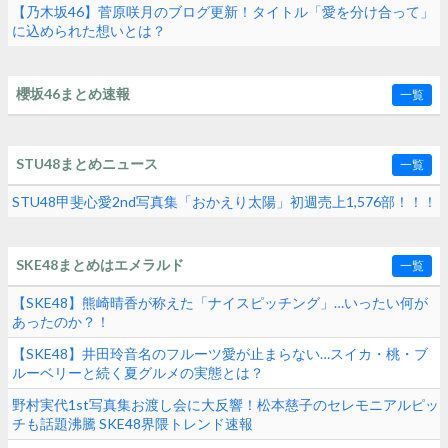
【乃木坂46】菅原咲月のブログ更新！タイトル「愛を分け合って」
に込められた想いとは？
櫻坂46まとめ速報
一覧
STU48まとめニュース
一覧
STU48甲斐心愛2nd写真集「おかえり太陽」初週売上1,576部！！！
SKE48まとめはエメラルド
一覧
【SKE48】熊崎晴香が称えた「ナイスピッチング」…いったい何が
あったのか？！
【SKE48】井田玲音名のフルーツ愛が止まらない…スイカ・桃・ブ
ルーベリーと続く夏グルメの実態とは？
野村実代1st写真集お渡し会に大反響！松本慈子のセレモニアルピッ
チも話題沸騰 SKE48界隈トレンド速報