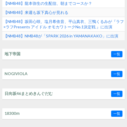
【NMB48】龍本弥生の生配信、朝までコースか？
【NMB48】来週も坂下真心が見れる
【NMB48】坂田心咲、塩月希依音、平山真衣、三鴨くるみが『ラフ
×ラフPresents アイドル オモカワトークNo.1決定戦 』に出演
【NMB48】NMB48が「SPARK 2026 in YAMANAKAKO」に出演
地下帝国
一覧
NOGIVIOLA
一覧
日向坂46まとめきんぐだむ
一覧
18300ｍ
一覧