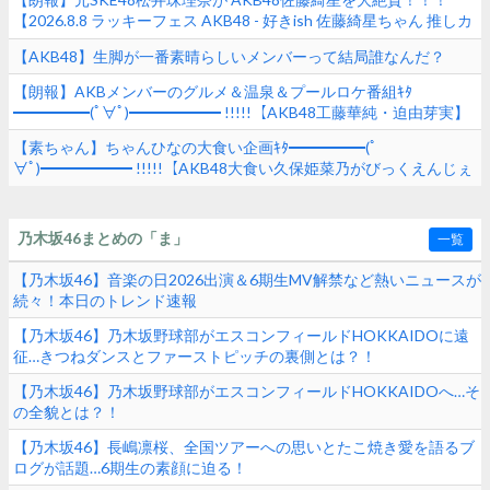
【2026.8.8 ラッキーフェス AKB48 - 好きish 佐藤綺星ちゃん 推しカ
メラ】
【AKB48】生脚が一番素晴らしいメンバーって結局誰なんだ？
【朗報】AKBメンバーのグルメ＆温泉＆プールロケ番組ｷﾀ
━━━━━(ﾟ∀ﾟ)━━━━━━ !!!!!【AKB48工藤華純・迫由芽実】
【素ちゃん】ちゃんひなの大食い企画ｷﾀ━━━━━(ﾟ
∀ﾟ)━━━━━━ !!!!!【AKB48大食い久保姫菜乃がびっくえんじぇ
るの食生活に挑戦！マヨ＆ホイップ地獄でヤバすぎた！？】
乃木坂46まとめの「ま」
一覧
【乃木坂46】音楽の日2026出演＆6期生MV解禁など熱いニュースが
続々！本日のトレンド速報
【乃木坂46】乃木坂野球部がエスコンフィールドHOKKAIDOに遠
征…きつねダンスとファーストピッチの裏側とは？！
【乃木坂46】乃木坂野球部がエスコンフィールドHOKKAIDOへ…そ
の全貌とは？！
【乃木坂46】長嶋凛桜、全国ツアーへの思いとたこ焼き愛を語るブ
ログが話題…6期生の素顔に迫る！