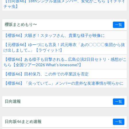
【日向坂46】18thシングル選抜メンバー、変化がこちら【イチャイ
チャ虫】
櫻坂まとめもり〜
一覧
【櫻坂46】大騒ぎ！スタッフさん、貴重な様子が映像に
【元櫻坂46】ゆーづにも言及！武元唯衣「あの〇〇〇〇集団から抜
け出しまして...」【ラヴィット!】
【櫻坂46】ある様子も目撃される... 広島公演2日目セトリ・感想がこ
ちら【全国ツアー2026 What’s lonesome?】
【櫻坂46】田村保乃、この件での卒業説を否定
【櫻坂46】「尖っていて...」メンバーの意外な友達事情が明らかに
日向速報
一覧
日向坂46まとめ速報
一覧