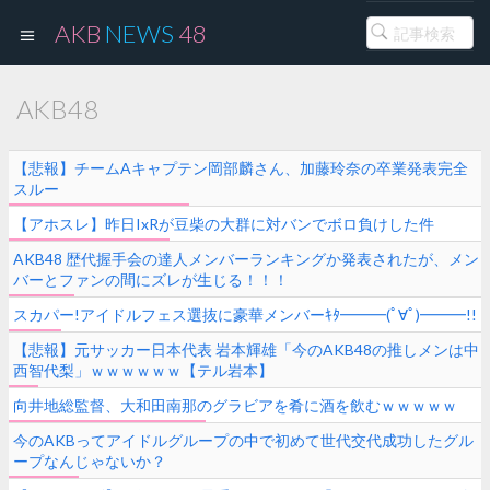
AKB
NEWS
48
AKB48
【悲報】チームAキャプテン岡部麟さん、加藤玲奈の卒業発表完全
スルー
【アホスレ】昨日IxRが豆柴の大群に対バンでボロ負けした件
AKB48 歴代握手会の達人メンバーランキングか発表されたが、メン
バーとファンの間にズレが生じる！！！
スカパー!アイドルフェス選抜に豪華メンバーｷﾀ━━━(ﾟ∀ﾟ)━━━!!
【悲報】元サッカー日本代表 岩本輝雄「今のAKB48の推しメンは中
西智代梨」ｗｗｗｗｗｗ【テル岩本】
向井地総監督、大和田南那のグラビアを肴に酒を飲むｗｗｗｗｗ
今のAKBってアイドルグループの中で初めて世代交代成功したグル
ープなんじゃないか？