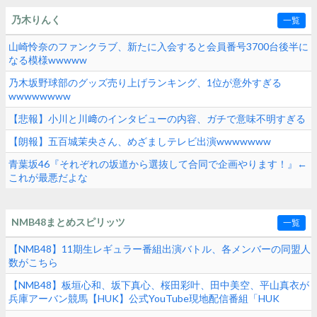
乃木りんく
一覧
山崎怜奈のファンクラブ、新たに入会すると会員番号3700台後半に
なる模様wwwww
乃木坂野球部のグッズ売り上げランキング、1位が意外すぎる
wwwwwwww
【悲報】小川と川﨑のインタビューの内容、ガチで意味不明すぎる
【朗報】五百城茉央さん、めざましテレビ出演wwwwwww
青葉坂46『それぞれの坂道から選抜して合同で企画やります！』←
これが最悪だよな
NMB48まとめスピリッツ
一覧
【NMB48】11期生レギュラー番組出演バトル、各メンバーの同盟人
数がこちら
【NMB48】板垣心和、坂下真心、桜田彩叶、田中美空、平山真衣が
兵庫アーバン競馬【HUK】公式YouTube現地配信番組「HUK
Campus Live」に出演