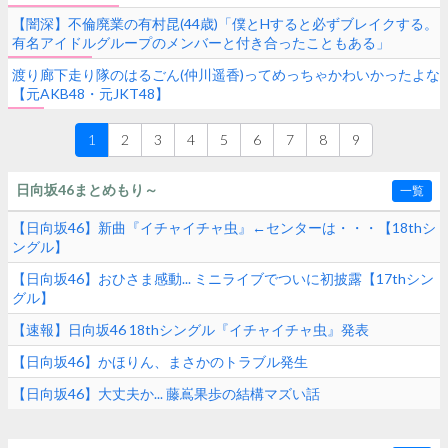
【闇深】不倫廃業の有村昆(44歳)「僕とHすると必ずブレイクする。
有名アイドルグループのメンバーと付き合ったこともある」
渡り廊下走り隊のはるごん(仲川遥香)ってめっちゃかわいかったよな
【元AKB48・元JKT48】
1
2
3
4
5
6
7
8
9
日向坂46まとめもり～
一覧
【日向坂46】新曲『イチャイチャ虫』←センターは・・・【18thシ
ングル】
【日向坂46】おひさま感動... ミニライブでついに初披露【17thシン
グル】
【速報】日向坂46 18thシングル『イチャイチャ虫』発表
【日向坂46】かほりん、まさかのトラブル発生
【日向坂46】大丈夫か... 藤嶌果歩の結構マズい話