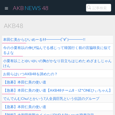
AKB
NEWS
48
AKB48
本田仁美からひいめーるｷﾀ━━━━(ﾟ∀ﾟ)━━━━!!
今の小栗有以の伸び悩んでる感じって韓国行く前の宮脇咲良に似て
るよな
小栗有以ことゆいゆいの胸がかなり目立ちはじめた めざましじゃん
けん
お前らはいつAKB48を諦めたの？
【急募】本田仁美の使い道
【急募】本田仁美の使い道【AKB48チーム8・IZ*ONEひぃちゃん】
でんでんむChu!とかいう7人全員巨乳という伝説のグループ
【急募】本田仁美の使い道
【朗報】大和田南那のイメージDVD＆Blu-rayが発売決定