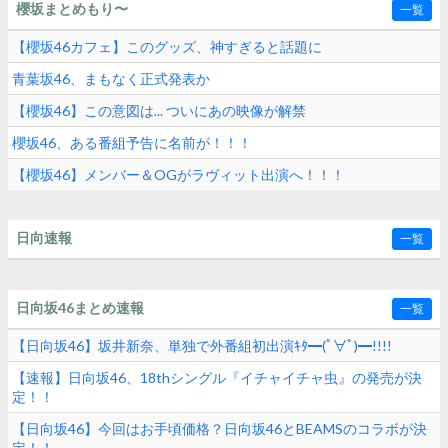
櫻坂まとめもり〜
一覧
【櫻坂46カフェ】このグッズ、神すぎると話題に
青葉坂46、まもなく正式発表か
【櫻坂46】この意図は... ついにあの映像が解禁
櫻坂46、ある番組予告に名前が！！！
【櫻坂46】メンバー＆OGがラヴィット出演へ！！！
日向速報
一覧
日向坂46まとめ速報
一覧
【日向坂46】坂井新奈、単独で外番組初出演ｷﾀ━(ﾟ∀ﾟ)━!!!!
【速報】日向坂46、18thシングル『イチャイチャ虫』の発売が決
定！！
【日向坂46】今回はお手頃価格？日向坂46とBEAMSのコラボが決
定！！