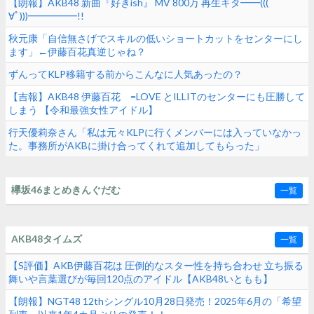
【朗報】AKB48 新曲『好きish』 MV 800万 再生キタ━━(((ﾟ
∀ﾟ)))━━━━━!!
秋元康「自信無さげでスキルの低いショートカットをセンターにし
ます」←伊藤百花真逆じゃね？
ずんってKLP移籍する前からこんなに人気あったの？
【吉報】AKB48 伊藤百花 =LOVE とILLITのセンターにも圧勝して
しまう 【令和最強女性アイドル】
行天優莉奈さん「私は元々KLPに行くメンバーには入っていなかっ
た。事務所がAKBに掛け合ってくれて追加してもらった」
欅坂46まとめきんぐだむ
一覧
AKB48タイムズ
一覧
【S評価】AKB伊藤百花は 圧倒的なスター性を持ち合わせ 立ち振る
舞いや言葉選びが毎回120点のアイドル【AKB48いともも】
【朗報】NGT48 12thシングル10月28日発売！2025年6月の「希望