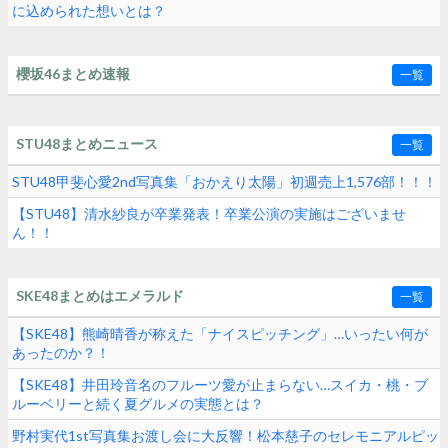
に込められた想いとは？
櫻坂46まとめ速報
一覧
STU48まとめニュース
一覧
STU48甲斐心愛2nd写真集「おかえり太陽」初週売上1,576部！！！
【STU48】清水紗良が卒業発表！卒業公演の実施はございませ
ん！！
SKE48まとめはエメラルド
一覧
【SKE48】熊崎晴香が称えた「ナイスピッチング」…いったい何が
あったのか？！
【SKE48】井田玲音名のフルーツ愛が止まらない…スイカ・桃・ブ
ルーベリーと続く夏グルメの実態とは？
野村実代1st写真集お渡し会に大反響！松本慈子のセレモニアルピッ