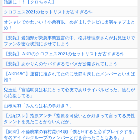
話題に！！【クロちゃん】
クロフェス2021のセットリストが古すぎる件
オシャレでかわいい！小栗有以、めざましテレビに出演キャプまと
め！
【悲報】愛知県が緊急事態宣言の中、松井珠理奈さんがお見送りで
ファンを密な状態にさせてしまう
【悲報】 AKBのクロフェス2021のセットリストが古すぎる件
【悲報】あかりんのヤバすぎるモバメが公開されてしまう
【AKB48G】運営に推されてたのに晩節を濁したメンバーといえば
誰？
兒玉遥「宮脇咲良は私にとって心友でありライバルだった。陰なが
ら応援してる」
山根涼羽「みんなは私の事好き？」
【池沼スレ】指原アンチ「指原を可愛いとか好きって言ってる男性
タレントを見たことがないんだが」
【闇深】不倫廃業の有村昆(44歳)「僕とHすると必ずブレイクする。
有名アイドルグループのメンバーと付き合ったこともある。」