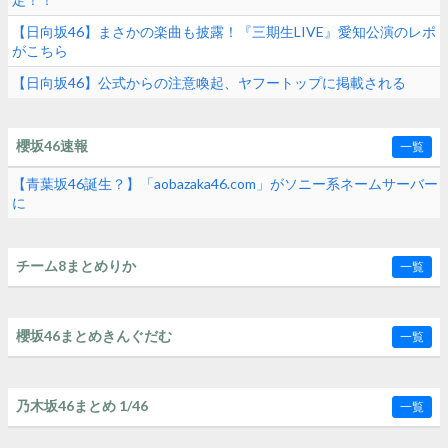
【日向坂46】まさかの楽曲も披露！『三期生LIVE』愛知公演のレポ
がこちら
【日向坂46】公式からの注意喚起、ヤフートップに掲載される
櫻坂46速報
一覧
【青葉坂46誕生？】「aobazaka46.com」がソニー系ネームサーバー
に
チーム8まとめりか
一覧
櫻坂46まとめきんぐだむ
一覧
乃木坂46まとめ 1/46
一覧