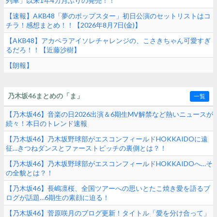
列車」以来1年4カ月ぶりの発売！！
【速報】AKB48「夢のポップスター」初日公演のセットリストはコ
チラ！感想まとめ！！【2026年8月7日(金)】
【AKB48】アカペラアイソレチャレンジの、こさきちゃん可愛すぎ
るだろ！！【近藤沙樹】
【朗報】
乃木坂46まとめの「ま」
一覧
【乃木坂46】音楽の日2026出演＆6期生MV解禁など熱いニュースが
続々！本日のトレンド速報
【乃木坂46】乃木坂野球部がエスコンフィールドHOKKAIDOに遠
征…きつねダンスとファーストピッチの裏側とは？！
【乃木坂46】乃木坂野球部がエスコンフィールドHOKKAIDOへ…そ
の全貌とは？！
【乃木坂46】長嶋凛桜、全国ツアーへの思いとたこ焼き愛を語るブ
ログが話題…6期生の素顔に迫る！
【乃木坂46】菅原咲月のブログ更新！タイトル「愛を分け合って」