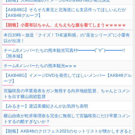
【AKB48G】そろそろ東北と北海道にも支店作ってほしいんだが
【AKB48グループ】
【朗報】小栗有以ちゃん、えちえちな服を着てしまうｗｗｗｗｗ
本日20時～放送「クイズ！THE違和感」の“巫女シリーズ”に小栗有
以が出演！
チーム8メンバーたちの熊本観光写真ｷﾀ━━━━(ﾟ∀ﾟ)━━━━!!
【熊本城】
チーム8メンバーたちの熊本観光wｗｗ
【AKB48G】イメージDVDを発売してほしいメンバー【AKB48グル
ープ】
宮脇咲良の卒業発表をガン無視する向井地総監督、ちゃんとコメン
トを出す横山前総監督
【みるきー】渡辺美優紀さんがお気持ち表明
横山由依が松井珠理奈を完全に無視して宮脇咲良にだけ卒業コメン
トするの酷すぎないか？
【朗報】AKB48のクロフェス2021のセットリストが懐かしすぎると