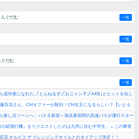
きんぐだむ
一覧
一覧
んぐだむ
一覧
一覧
成功者になれた…｢とんねるず｣｢おニャン子｣｢AKB｣とヒットを出し
学！！！
8伊藤百花さん、CMオファーが殺到！CM女王になるらしい？【いとも
ら推し活ゾーンへ」バスタ新宿～海浜幕張間の高速バスが運行スター
65日の紙飛行機』をリクエストしたのは九州に住む中学生」←この事実
【AKB48】
藤百花 オルビス ザ クレンジングオイルとのタイアップ決定！！