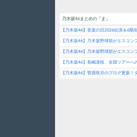
乃木坂46まとめの「ま」
【乃木坂46】音楽の日2026出演＆6
ンド速報
【乃木坂46】乃木坂野球部がエスコンフ
ファーストピッチの裏側とは？！
【乃木坂46】乃木坂野球部がエスコンフ
【乃木坂46】長嶋凛桜、全国ツアーへ
の素顔に迫る！
【乃木坂46】菅原咲月のブログ更新！
は？