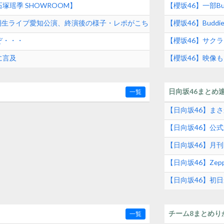
塚瑶季 SHOWROOM】
【櫻坂46】一部Bu
 三期生ライブ愛知公演、終演後の様子・レポがこち
【櫻坂46】Buddi
ぞ・・・
【櫻坂46】サクラ
に言及
【櫻坂46】映像
2026】
日向坂46まとめ
一覧
【日向坂46】ま
【日向坂46】公
【日向坂46】月
【日向坂46】Zep
【日向坂46】初
め
チーム8まとめり
一覧