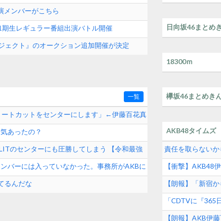
出演メンバーがこちら
日向坂46まとめ
8 11期生レギュラー番組出演バトル開催
クプロジェクト』のオークション追加開催が決定
18300ｍ
欅坂46まとめき
一覧
ョートカットをセンターにします」←伊藤百花真
AKB48タイムズ
人気あったの？
とILLITのセンターにも圧勝してしまう 【令和最強
責任を取らないから
続けた秋元康の哲
メンバーには入っていなかった。事務所がAKBに
【衝撃】AKB4
も】
てるんだな
【朗報】「新宿か
ト！！！！！
「CDTVに『3
って結構デカいよな
【朗報】AKB伊