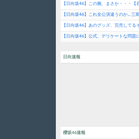
【日向坂46】この腕、まさか・・・【石
【日向坂46】これ全公演違うのか...
ら！
【日向坂46】あのグッズ、完売してる
【日向坂46】公式、デリケートな問題
日向速報
櫻坂46速報