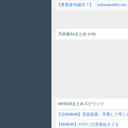
【青葉坂46誕生？】「aobazaka46.
乃木坂46まとめ 1/46
NMB48まとめスピリッツ
【元NMB48】安部若菜、卒業して早く
【NMB48】POPに注意喚起きてる