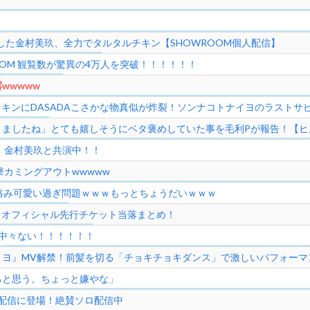
した金村美玖、全力でタルタルチキン【SHOWROOM個人配信】
OM 観覧数が驚異の4万人を突破！！！！！！
wwwww
チキンにDASADAこさかな物真似が炸裂！ソンナコトナイヨのラスト
ましたね」とても嬉しそうにベタ褒めしていた事を毛利Pが報告！【ヒ
！金村美玖と共演中！！
撃カミングアウトwwwww
の絡み可愛い過ぎ問題ｗｗｗもっとちょうだいｗｗｗ
20」オフィシャル先行チケット当落まとめ！
中々ない！！！！！！
イヨ』MV解禁！前髪を切る「チョキチョキダンス」で激しいパフォー
ると思う。ちょっと嫌やな」
人配信に登場！絶賛ソロ配信中