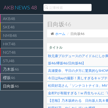
AKB
NEWS
48
AKB48
日向坂46
SKE48
ホーム
日向坂46
NMB48
HKT48
タイトル
NGT48
秋元康プロデュースのアイドルにしか興味が湧
STU48
坂46/欅坂46/日向坂46】
乃木坂46
高瀬愛奈、平日の夕方に驚異的なSHO
櫻坂46
今日はRayの撮影！美しすぎるキャプテ
松田好花さん「ソンナコトナイヨ」M
日向坂46
金村Pが有能すぎる！w 丹生ちゃんに「
【悲報】乃木坂終わる 日向坂人気８番手
松田好花、やらかしていた模様