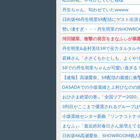
丹生ちゃん、匂わせていたwwww
日向坂46丹生明里SR配信にゲスト出演
勢い凄すぎ・・・丹生明里のSHOWRO
河田陽菜、衝撃の発言をまなふぃが暴露
丹生明里&金村美玖SRで全力タルタル
若林さん「ささくもかとしも、よくやり
SRでの丹生明里ちゃんが可愛い過ぎる
【速報】高瀬愛奈、SR配信の最後に衝
DASADAでの小坂菜緒と上村ひなの
おひさま絶望の巻...「全国ツアー20
3列目がここまで優遇されるグループは
小坂菜緒センター新曲『ソンナコトナ
まなふぃ「最近絶対春日さん派増えて
日向坂46高瀬愛奈、SHOWROOM個