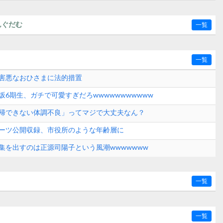
んぐだむ
一覧
一覧
害悪なおひさまに法的措置
坂6期生、ガチで可愛すぎだろwwwwwwwwwww
帰できない体調不良」ってマジで大丈夫なん？
ーツ公開収録、市役所のような年齢層に
集を出すのは正源司陽子という風潮wwwwwww
一覧
一覧