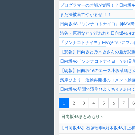
プログラマーの才能が覚醒！？日向坂4
また法被着てやがるぜ ！！
日向坂46『ソンナコトナイヨ』神MV
渋谷・原宿などで行われた日向坂46 4
『ソンナコトナイヨ』MVがついにフル解
【悲報】日向坂と乃木坂さんの差が悲
日向坂46「ソンナコトナイヨ」での見
【朗報】日向坂46のエース小坂菜緒さ
濱岸ひより、活動再開後のコメント動画
日向坂46新聞で濱岸ひよりちゃんのイ
1
2
3
4
5
6
7
8
日向坂46まとめもり～
【日向坂46】石塚瑶季×乃木坂46井上