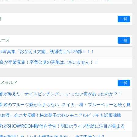
も】
報
一覧
ュース
一覧
2nd写真集「おかえり太陽」初週売上1,576部！！！
水紗良が卒業発表！卒業公演の実施はございません！！
エメラルド
一覧
崎晴香が称えた「ナイスピッチング」…いったい何があったのか？！
田玲音名のフルーツ愛が止まらない…スイカ・桃・ブルーベリーと続く夏
？
真集お渡し会に大反響！松本慈子のセレモニアルピッチも話題沸騰
ンド速報
愛乃がSHOWROOM配信を予告！明日のライブ配信に注目が集まる
崎晴香が投稿した「ハルカ伸るか反るか」…その中身とは？