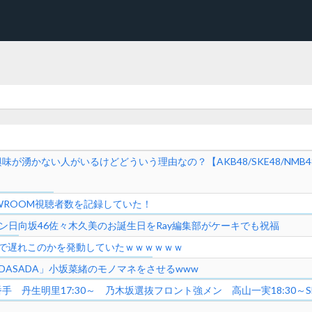
かない人がいるけどどういう理由なの？【AKB48/SKE48/NMB48/HKT
WROOM視聴者数を記録していた！
ン日向坂46佐々木久美のお誕生日をRay編集部がケーキでも祝福
Vで遅れこのかを発動していたｗｗｗｗｗｗ
DASADA」小坂菜緒のモノマネをさせるwww
 丹生明里17:30～ 乃木坂選抜フロント強メン 高山一実18:30～S