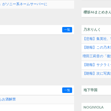
com」がソニー系ネームサーバーに
櫻坂46まとめき
乃木りんく
一覧
【悲報】集英社、
【朗報】この乃木
増田三莉音の「復
【朗報】サクラミ
【朗報】次に写真
地下帝国
一覧
もお酒解禁
NOGIVIOLA