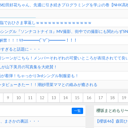
6松田好花ちゃん、先週に引き続きプログラミングを学ぶの巻【NHK高
降臨でおひさま掌返しｗｗｗｗｗｗｗｗｗｗｗｗｗｗ
thシングル『ソンナコトナイヨ』MV撮影、街中での撮影にも関わらずS
禁！！！ｷﾀ━━━━(ﾟ∀ﾟ)━━━━！！！
惨すぎると話題に・・・
所シーンがこちら！メンバーそれぞれの可愛いところが表現されてて良
んが山下美月の写真集を大絶賛！
が着弾！ちゃっかり3rdシングル制服姿も！
ンタビューきたー！！潮紗理菜ママとの絡みが癒される
9
10
11
12
13
14
15
16
17
18
19
櫻坂まとめもり
一覧
和、まさかの裏話・・・
【櫻坂46】森田