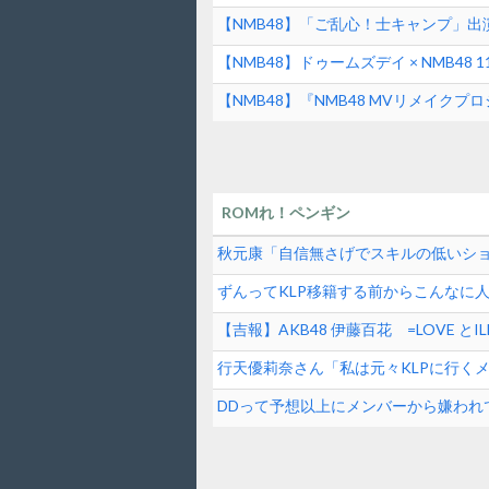
【NMB48】「ご乱心！士キャンプ」
【NMB48】ドゥームズデイ × NMB4
【NMB48】『NMB48 MVリメイ
ROMれ！ペンギン
秋元康「自信無さげでスキルの低いシ
逆じゃね？
ずんってKLP移籍する前からこんなに
【吉報】AKB48 伊藤百花 =LOVE 
女性アイドル】
行天優莉奈さん「私は元々KLPに行く
掛け合ってくれて追加してもらった」
DDって予想以上にメンバーから嫌われ