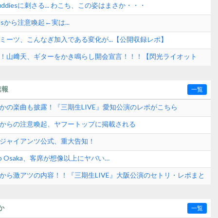
ddiesに刺さる... わこち、この姿はまさか・・・
esから注意喚起←実は...
ミーツ、こんなぎ加入である変化が...【公開収録レポ】
も！山﨑天、ギターをかき鳴らし開会宣言！！！【閃光ライオット
速報
一覧
さかの楽曲も披露！『三期生LIVE』愛知公演のレポがこちら
式からの注意喚起、ヤフートップに掲載される
刊ジャイアンツ公式、重大告知！
p Osaka、客席が想像以上にヤバい…
日から激アツの内容！！『三期生LIVE』大阪公演のセトリ・レポまと
か
一覧