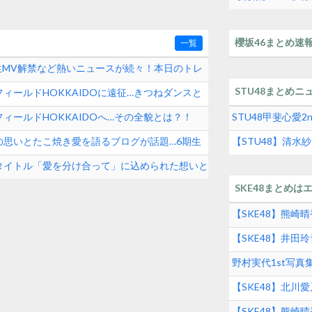
【AKB48いとも
櫻坂46まとめ速
一覧
期生MV解禁など熱いニュースが続々！本日のトレ
STU48まとめニ
ィールドHOKKAIDOに遠征…きつねダンスと
ィールドHOKKAIDOへ…その全貌とは？！
STU48甲斐心愛
の思いとたこ焼き愛を語るブログが話題…6期生
【STU48】清
タイトル「愛を分け合って」に込められた想いと
SKE48まとめは
【SKE48】熊
【SKE48】井
グルメの実態とは
野村実代1st写
SKE48界隈トレ
【SKE48】北川
【SKE48】熊