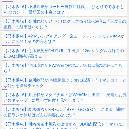
【乃木坂46】小津玲奈がコーヒー自作に挑戦…「ひとりでできるも
ん セカンド」最新回の中身とは？
【乃木坂46】金川紗耶が3年ぶりにグッズ売り場へ潜入…「三度目の
正直」の結果はいかに？
【乃木坂46】42ndシングルアンダー楽曲「フォルテシモ」のMVが
ついに公開！その内容とは？
【乃木坂46】弓木奈於がFM-FUJIに生出演…42ndシングル収録曲の
初OAに期待が高まる！
【乃木坂46】池田瑛紗がJ-WAVEに登場…ラジオ出演の詳細はこち
ら！
【乃木坂46】金川紗耶がFM北海道ラジオに出演！「イマレコ！」と
は何かを徹底チェック
【乃木坂46】井上和がマクドナルド新WebCMに出演…「綺麗なお顔
とのギャップ」に思わず何度も見てしまう？！
【乃木坂46】鈴木佑捺がFM FUJI「BEAT GOES ON」に出演…6期生
の初ラジオ体験はどんな内容になった？
【乃木坂46】川﨑桜＆小川彩が出演するFOD独占配信ドラマとは…