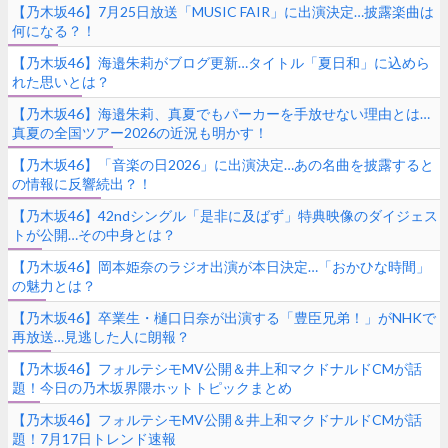
【乃木坂46】7月25日放送「MUSIC FAIR」に出演決定…披露楽曲は
何になる？！
【乃木坂46】海邉朱莉がブログ更新…タイトル「夏日和」に込めら
れた思いとは？
【乃木坂46】海邉朱莉、真夏でもパーカーを手放せない理由とは…
真夏の全国ツアー2026の近況も明かす！
【乃木坂46】「音楽の日2026」に出演決定…あの名曲を披露すると
の情報に反響続出？！
【乃木坂46】42ndシングル「是非に及ばず」特典映像のダイジェス
トが公開…その中身とは？
【乃木坂46】岡本姫奈のラジオ出演が本日決定…「おかひな時間」
の魅力とは？
【乃木坂46】卒業生・樋口日奈が出演する「豊臣兄弟！」がNHKで
再放送…見逃した人に朗報？
【乃木坂46】フォルテシモMV公開＆井上和マクドナルドCMが話
題！今日の乃木坂界隈ホットトピックまとめ
【乃木坂46】フォルテシモMV公開＆井上和マクドナルドCMが話
題！7月17日トレンド速報