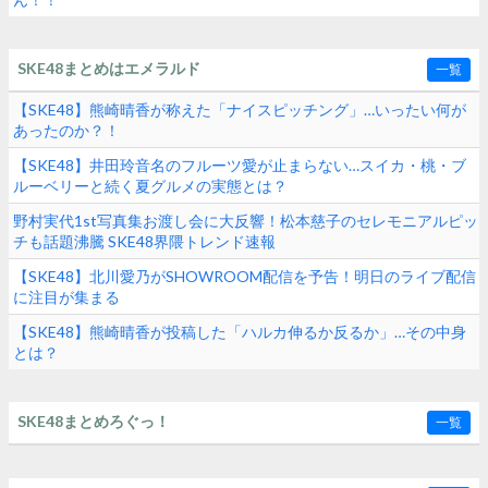
SKE48まとめはエメラルド
一覧
【SKE48】熊崎晴香が称えた「ナイスピッチング」…いったい何が
あったのか？！
【SKE48】井田玲音名のフルーツ愛が止まらない…スイカ・桃・ブ
ルーベリーと続く夏グルメの実態とは？
野村実代1st写真集お渡し会に大反響！松本慈子のセレモニアルピッ
チも話題沸騰 SKE48界隈トレンド速報
【SKE48】北川愛乃がSHOWROOM配信を予告！明日のライブ配信
に注目が集まる
【SKE48】熊崎晴香が投稿した「ハルカ伸るか反るか」…その中身
とは？
SKE48まとめろぐっ！
一覧