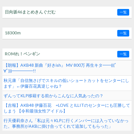
日向坂46まとめきんぐだむ
一覧
18300ｍ
一覧
ROMれ！ペンギン
一覧
【朗報】AKB48 新曲『好きish』 MV 800万 再生キタ━━(((ﾟ
∀ﾟ)))━━━━━!!
秋元康「自信無さげでスキルの低いショートカットをセンターにし
ます」←伊藤百花真逆じゃね？
ずんってKLP移籍する前からこんなに人気あったの？
【吉報】AKB48 伊藤百花 =LOVE とILLITのセンターにも圧勝して
しまう 【令和最強女性アイドル】
行天優莉奈さん「私は元々KLPに行くメンバーには入っていなかっ
た。事務所がAKBに掛け合ってくれて追加してもらった」