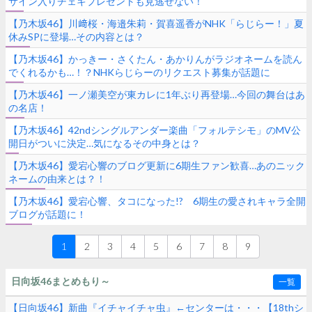
サイン入りチェキプレゼントも見逃せない！
【乃木坂46】川﨑桜・海邉朱莉・賀喜遥香がNHK「らじらー！」夏
休みSPに登場…その内容とは？
【乃木坂46】かっきー・さくたん・あかりんがラジオネームを読ん
でくれるかも…！？NHKらじらーのリクエスト募集が話題に
【乃木坂46】一ノ瀬美空が東カレに1年ぶり再登場…今回の舞台はあ
の名店！
【乃木坂46】42ndシングルアンダー楽曲「フォルテシモ」のMV公
開日がついに決定…気になるその中身とは？
【乃木坂46】愛宕心響のブログ更新に6期生ファン歓喜…あのニック
ネームの由来とは？！
【乃木坂46】愛宕心響、タコになった!? 6期生の愛されキャラ全開
ブログが話題に！
1
2
3
4
5
6
7
8
9
日向坂46まとめもり～
一覧
【日向坂46】新曲『イチャイチャ虫』←センターは・・・【18thシ