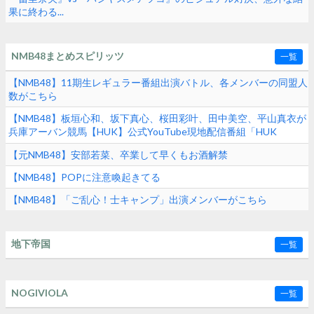
果に終わる...
NMB48まとめスピリッツ
一覧
【NMB48】11期生レギュラー番組出演バトル、各メンバーの同盟人
数がこちら
【NMB48】板垣心和、坂下真心、桜田彩叶、田中美空、平山真衣が
兵庫アーバン競馬【HUK】公式YouTube現地配信番組「HUK
Campus Live」に出演
【元NMB48】安部若菜、卒業して早くもお酒解禁
【NMB48】POPに注意喚起きてる
【NMB48】「ご乱心！士キャンプ」出演メンバーがこちら
地下帝国
一覧
NOGIVIOLA
一覧