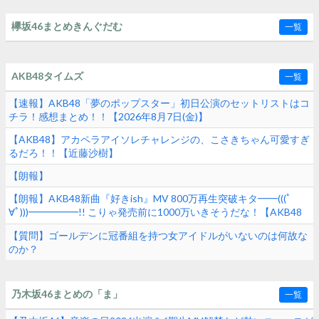
欅坂46まとめきんぐだむ
一覧
AKB48タイムズ
一覧
【速報】AKB48「夢のポップスター」初日公演のセットリストはコ
チラ！感想まとめ！！【2026年8月7日(金)】
【AKB48】アカペラアイソレチャレンジの、こさきちゃん可愛すぎ
るだろ！！【近藤沙樹】
【朗報】
【朗報】AKB48新曲『好きish』MV 800万再生突破キタ━━(((ﾟ
∀ﾟ)))━━━━━!! こりゃ発売前に1000万いきそうだな！【AKB48
68thシングル】
【質問】ゴールデンに冠番組を持つ女アイドルがいないのは何故な
のか？
乃木坂46まとめの「ま」
一覧