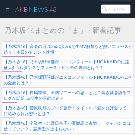
AKB
NEWS
48
乃木坂46まとめの「ま」 - 新着記事
【乃木坂46】音楽の日2026出演＆6期生MV解禁など熱いニュースが
続々！本日のトレンド速報
【乃木坂46】乃木坂野球部がエスコンフィールドHOKKAIDOに遠
征…きつねダンスとファーストピッチの裏側とは？！
【乃木坂46】乃木坂野球部がエスコンフィールドHOKKAIDOへ…そ
の全貌とは？！
【乃木坂46】長嶋凛桜、全国ツアーへの思いとたこ焼き愛を語るブ
ログが話題…6期生の素顔に迫る！
【乃木坂46】菅原咲月のブログ更新！タイトル「愛を分け合って」
に込められた想いとは？
【乃木坂46】卒業生・北野日奈子が夏競馬に参戦！「ジャバンニは
信じていい？」競馬愛が止まらない！