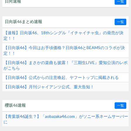
日向速報
一覧
日向坂46まとめ速報
一覧
【速報】日向坂46、18thシングル『イチャイチャ虫』の発売が決
定！！
【日向坂46】今回はお手頃価格？日向坂46とBEAMSのコラボが決
定！！
【日向坂46】まさかの楽曲も披露！『三期生LIVE』愛知公演のレポ
がこちら
【日向坂46】公式からの注意喚起、ヤフートップに掲載される
【日向坂46】月刊ジャイアンツ公式、重大告知！
櫻坂46速報
一覧
【青葉坂46誕生？】「aobazaka46.com」がソニー系ネームサーバー
に