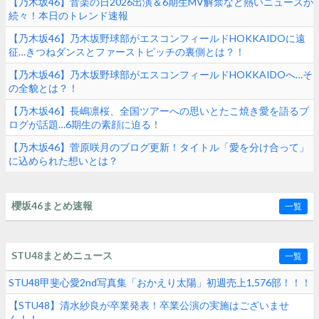
【乃木坂46】音楽の日2026出演＆6期生MV解禁など熱いニュースが
続々！本日のトレンド速報
【乃木坂46】乃木坂野球部がエスコンフィールドHOKKAIDOに遠
征…きつねダンスとファーストピッチの裏側とは？！
【乃木坂46】乃木坂野球部がエスコンフィールドHOKKAIDOへ…そ
の全貌とは？！
【乃木坂46】長嶋凛桜、全国ツアーへの思いとたこ焼き愛を語るブ
ログが話題…6期生の素顔に迫る！
【乃木坂46】菅原咲月のブログ更新！タイトル「愛を分け合って」
に込められた想いとは？
櫻坂46まとめ速報
一覧
STU48まとめニュース
一覧
STU48甲斐心愛2nd写真集「おかえり太陽」初週売上1,576部！！！
【STU48】清水紗良が卒業発表！卒業公演の実施はございませ
ん！！