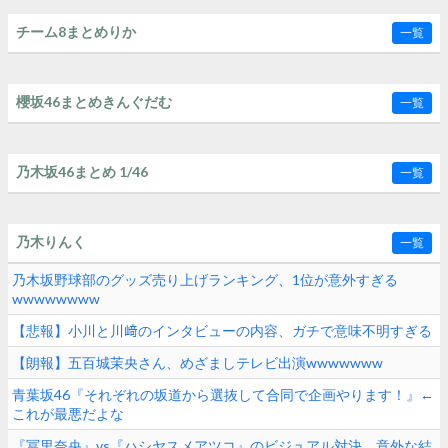
チーム8まとめりか
一覧
櫻坂46まとめきんぐだむ
一覧
乃木坂46まとめ 1/46
一覧
乃木りんく
一覧
乃木坂野球部のグッズ売り上げランキング、1位が意外すぎる
wwwwwwww
【悲報】小川と川﨑のインタビューの内容、ガチで意味不明すぎる
【朗報】五百城茉央さん、めざましテレビ出演wwwwwww
青葉坂46『それぞれの坂道から選抜して合同で企画やります！』←
これが最悪だよな
『冨里奈央』vs『ハシヤスメアツコ』のビジュアル対決、意外な結