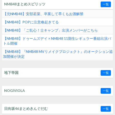
NMB48まとめスピリッツ
一覧
【元NMB48】安部若菜、卒業して早くもお酒解禁
【NMB48】POPに注意喚起きてる
【NMB48】「ご乱心！士キャンプ」出演メンバーがこちら
【NMB48】ドゥームズデイ × NMB48 11期生レギュラー番組出演バ
トル開催
【NMB48】『NMB48 MVリメイクプロジェクト』のオークション追
加開催が決定
地下帝国
一覧
NOGIVIOLA
一覧
日向坂46まとめきんぐだむ
一覧