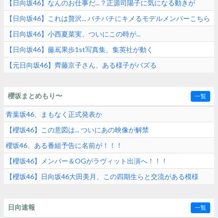
【日向坂46】なんのお仕事だ...？正源司陽子に気になる動きが
【日向坂46】これは贅沢... バチバチにキメるモデルメンバーこちら
【日向坂46】小西夏菜実、ついにこの時が...
【日向坂46】藤嶌果歩1st写真集、集英社が動く
【元日向坂46】齊藤京子さん、ある様子がバズる
櫻坂まとめもり〜
一覧
青葉坂46、まもなく正式発表か
【櫻坂46】この意図は... ついにあの映像が解禁
櫻坂46、ある番組予告に名前が！！！
【櫻坂46】メンバー＆OGがラヴィット出演へ！！！
【櫻坂46】日向坂46大田美月、この四期生らと交流がある模様
日向速報
一覧