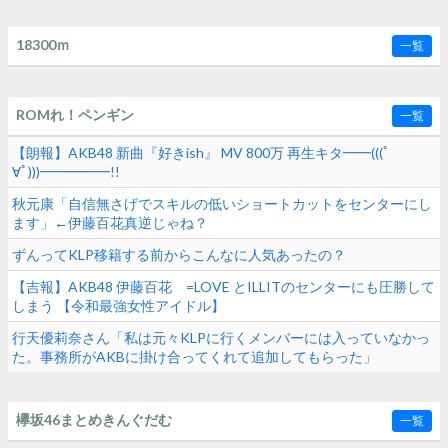
18300ｍ
一覧
ROMれ！ペンギン
一覧
【朗報】AKB48 新曲『好きish』 MV 800万 再生キタ━━(((ﾟ
∀ﾟ)))━━━━━!!
秋元康「自信無さげでスキルの低いショートカットをセンターにし
ます」←伊藤百花真逆じゃね？
ずんってKLP移籍する前からこんなに人気あったの？
【吉報】AKB48 伊藤百花 =LOVE とILLITのセンターにも圧勝して
しまう 【令和最強女性アイドル】
行天優莉奈さん「私は元々KLPに行くメンバーには入っていなかっ
た。事務所がAKBに掛け合ってくれて追加してもらった」
欅坂46まとめきんぐだむ
一覧