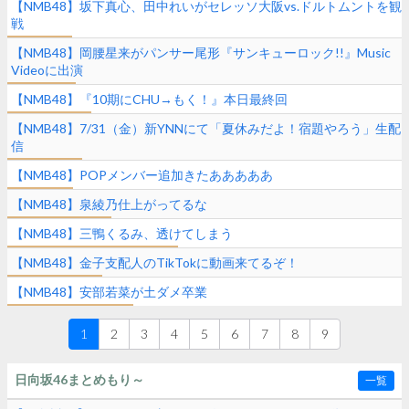
【NMB48】坂下真心、田中れいがセレッソ大阪vs.ドルトムントを観
戦
【NMB48】岡腰星来がパンサー尾形『サンキューロック!!』Music
Videoに出演
【NMB48】『10期にCHU→もく！』本日最終回
【NMB48】7/31（金）新YNNにて「夏休みだよ！宿題やろう」生配
信
【NMB48】POPメンバー追加きたあああああ
【NMB48】泉綾乃仕上がってるな
【NMB48】三鴨くるみ、透けてしまう
【NMB48】金子支配人のTikTokに動画来てるぞ！
【NMB48】安部若菜が土ダメ卒業
1
2
3
4
5
6
7
8
9
日向坂46まとめもり～
一覧