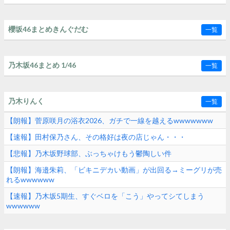
櫻坂46まとめきんぐだむ
一覧
乃木坂46まとめ 1/46
一覧
乃木りんく
一覧
【朗報】菅原咲月の浴衣2026、ガチで一線を越えるwwwwwww
【速報】田村保乃さん、その格好は夜の店じゃん・・・
【悲報】乃木坂野球部、ぶっちゃけもう鬱陶しい件
【朗報】海邉朱莉、「ビキニデカい動画」が出回る→ミーグリが売
れるwwwwww
【速報】乃木坂5期生、すぐベロを「こう」やってシてしまう
wwwwww