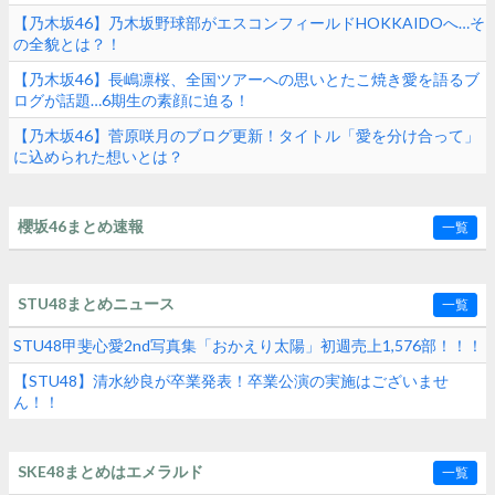
【乃木坂46】乃木坂野球部がエスコンフィールドHOKKAIDOへ…そ
の全貌とは？！
【乃木坂46】長嶋凛桜、全国ツアーへの思いとたこ焼き愛を語るブ
ログが話題…6期生の素顔に迫る！
【乃木坂46】菅原咲月のブログ更新！タイトル「愛を分け合って」
に込められた想いとは？
櫻坂46まとめ速報
一覧
STU48まとめニュース
一覧
STU48甲斐心愛2nd写真集「おかえり太陽」初週売上1,576部！！！
【STU48】清水紗良が卒業発表！卒業公演の実施はございませ
ん！！
SKE48まとめはエメラルド
一覧