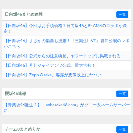
日向坂46まとめ速報
一覧
【日向坂46】今回はお手頃価格？日向坂46とBEAMSのコラボが決
定！！
【日向坂46】まさかの楽曲も披露！『三期生LIVE』愛知公演のレポ
がこちら
【日向坂46】公式からの注意喚起、ヤフートップに掲載される
【日向坂46】月刊ジャイアンツ公式、重大告知！
【日向坂46】Zepp Osaka、客席が想像以上にヤバい…
櫻坂46速報
一覧
【青葉坂46誕生？】「aobazaka46.com」がソニー系ネームサーバー
に
チーム8まとめりか
一覧