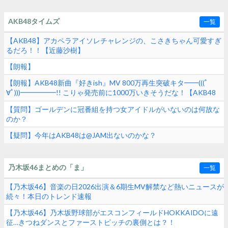
AKB48タイムズ
一覧
【AKB48】アカペラアイソレチャレンジの、こさきちゃん可愛すぎ
るだろ！！【近藤沙樹】
【朗報】
【朗報】AKB48新曲『好きish』MV 800万再生突破キタ━━(((ﾟ
∀ﾟ)))━━━━━!! こりゃ発売前に1000万いきそうだな！【AKB48
68thシングル】
【質問】ゴールデンに冠番組を持つ女アイドルがいないのは何故な
のか？
【疑問】今年はAKB48は@JAM出ないのかな？
乃木坂46まとめの「ま」
一覧
【乃木坂46】音楽の日2026出演＆6期生MV解禁など熱いニュースが
続々！本日のトレンド速報
【乃木坂46】乃木坂野球部がエスコンフィールドHOKKAIDOに遠
征…きつねダンスとファーストピッチの裏側とは？！