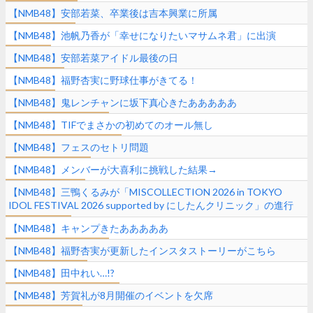
【NMB48】安部若菜、卒業後は吉本興業に所属
【NMB48】池帆乃香が「幸せになりたいマサムネ君」に出演
【NMB48】安部若菜アイドル最後の日
【NMB48】福野杏実に野球仕事がきてる！
【NMB48】鬼レンチャンに坂下真心きたあああああ
【NMB48】TIFでまさかの初めてのオール無し
【NMB48】フェスのセトリ問題
【NMB48】メンバーが大喜利に挑戦した結果→
【NMB48】三鴨くるみが「MISCOLLECTION 2026 in TOKYO
IDOL FESTIVAL 2026 supported by にしたんクリニック」の進行
MCに決定
【NMB48】キャンプきたあああああ
【NMB48】福野杏実が更新したインスタストーリーがこちら
【NMB48】田中れい…!?
【NMB48】芳賀礼が8月開催のイベントを欠席