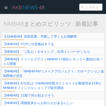
AKB
NEWS
48
NMB48まとめスピリッツ - 新着記事
【元NMB48】安部若菜、卒業して早くもお酒解禁
【NMB48】POPに注意喚起きてる
【NMB48】「ご乱心！士キャンプ」出演メンバーがこちら
【NMB48】ドゥームズデイ × NMB48 11期生レギュラー番組出演バ
トル開催
【NMB48】『NMB48 MVリメイクプロジェクト』のオークション追
加開催が決定
【NMB48】8/5(水)よりNMB48特製ポストカードが郵便局全19局と
NMB48オフィシャルショップで販売開始
【NMB48】11期で何か始まりそう
【NMB48】岡腰星来からお知らせがあるらしい