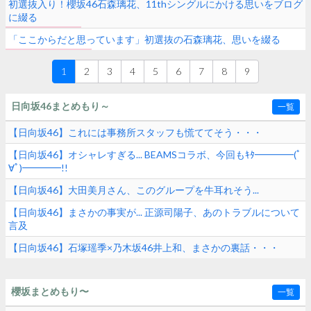
初選抜入り！櫻坂46石森璃花、11thシングルにかける思いをブログ
に綴る
「ここからだと思っています」初選抜の石森璃花、思いを綴る
1
2
3
4
5
6
7
8
9
日向坂46まとめもり～
一覧
【日向坂46】これには事務所スタッフも慌ててそう・・・
【日向坂46】オシャレすぎる... BEAMSコラボ、今回もｷﾀ━━━━(ﾟ
∀ﾟ)━━━━!!
【日向坂46】大田美月さん、このグループを牛耳れそう...
【日向坂46】まさかの事実が... 正源司陽子、あのトラブルについて
言及
【日向坂46】石塚瑶季×乃木坂46井上和、まさかの裏話・・・
櫻坂まとめもり〜
一覧