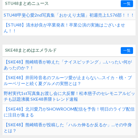
STU48まとめニュース
一覧
STU48甲斐心愛2nd写真集「おかえり太陽」初週売上1,576部！！！
【STU48】清水紗良が卒業発表！卒業公演の実施はございませ
ん！！
SKE48まとめはエメラルド
一覧
【SKE48】熊崎晴香が称えた「ナイスピッチング」…いったい何が
あったのか？！
【SKE48】井田玲音名のフルーツ愛が止まらない…スイカ・桃・ブ
ルーベリーと続く夏グルメの実態とは？
野村実代1st写真集お渡し会に大反響！松本慈子のセレモニアルピッ
チも話題沸騰 SKE48界隈トレンド速報
【SKE48】北川愛乃がSHOWROOM配信を予告！明日のライブ配信
に注目が集まる
【SKE48】熊崎晴香が投稿した「ハルカ伸るか反るか」…その中身
とは？