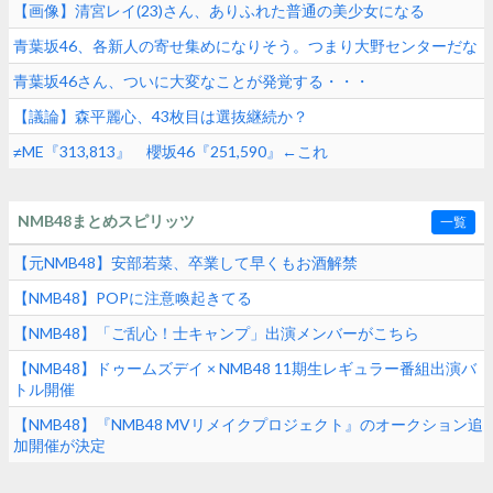
【画像】清宮レイ(23)さん、ありふれた普通の美少女になる
青葉坂46、各新人の寄せ集めになりそう。つまり大野センターだな
青葉坂46さん、ついに大変なことが発覚する・・・
【議論】森平麗心、43枚目は選抜継続か？
≠ME『313,813』 櫻坂46『251,590』←これ
NMB48まとめスピリッツ
一覧
【元NMB48】安部若菜、卒業して早くもお酒解禁
【NMB48】POPに注意喚起きてる
【NMB48】「ご乱心！士キャンプ」出演メンバーがこちら
【NMB48】ドゥームズデイ × NMB48 11期生レギュラー番組出演バ
トル開催
【NMB48】『NMB48 MVリメイクプロジェクト』のオークション追
加開催が決定