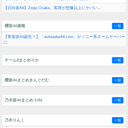
【日向坂46】Zepp Osaka、客席が想像以上にヤバい…
櫻坂46速報
一覧
【青葉坂46誕生？】「aobazaka46.com」がソニー系ネームサーバー
に
チーム8まとめりか
一覧
櫻坂46まとめきんぐだむ
一覧
乃木坂46まとめ 1/46
一覧
乃木りんく
一覧