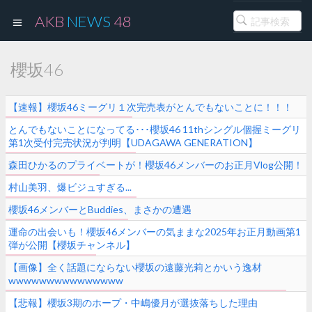
AKB
NEWS
48
櫻坂46
【速報】櫻坂46ミーグリ１次完売表がとんでもないことに！！！
とんでもないことになってる･･･櫻坂46 11thシングル個握ミーグリ
第1次受付完売状況が判明【UDAGAWA GENERATION】
森田ひかるのプライベートが！櫻坂46メンバーのお正月Vlog公開！
村山美羽、爆ビジュすぎる...
櫻坂46メンバーとBuddies、まさかの遭遇
運命の出会いも！櫻坂46メンバーの気ままな2025年お正月動画第1
弾が公開【櫻坂チャンネル】
【画像】全く話題にならない櫻坂の遠藤光莉とかいう逸材
wwwwwwwwwwwwwww
【悲報】櫻坂3期のホープ・中嶋優月が選抜落ちした理由