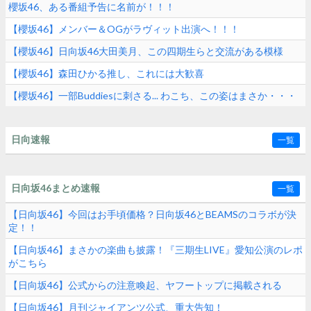
櫻坂46、ある番組予告に名前が！！！
【櫻坂46】メンバー＆OGがラヴィット出演へ！！！
【櫻坂46】日向坂46大田美月、この四期生らと交流がある模様
【櫻坂46】森田ひかる推し、これには大歓喜
【櫻坂46】一部Buddiesに刺さる... わこち、この姿はまさか・・・
日向速報
一覧
日向坂46まとめ速報
一覧
【日向坂46】今回はお手頃価格？日向坂46とBEAMSのコラボが決
定！！
【日向坂46】まさかの楽曲も披露！『三期生LIVE』愛知公演のレポ
がこちら
【日向坂46】公式からの注意喚起、ヤフートップに掲載される
【日向坂46】月刊ジャイアンツ公式、重大告知！