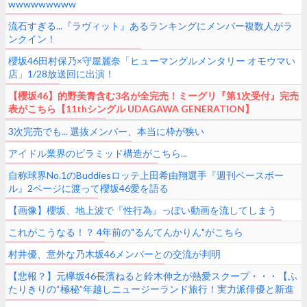
wwwwwwwww
流石すぎる...『ラヴィット』あるランキングにメンバー複数人がラ
ンクイン！
櫻坂46田村保乃×守屋麗奈「ヒューマングルメンタリー オモウマい
店」1/28放送回に出演！
【櫻坂46】的野美青含む3名が全完売！ミーグリ『第1次受付』完売
表がこちら【11thシングル UDAGAWA GENERATION】
3次完売でも... 選抜メンバー、本当に枠が狭い
アイドル業界のピラミッド構造がこちら...
自称球界No.1のBuddiesロッテ上田希由翔選手『週刊ベースボー
ル』2ページに渡って櫻坂46愛を語る
【画像】櫻坂、地上波で『性行為』っぽい動画を流してしまう
これがこうなる！？ 4年前の"るんてんかりん"がこちら
村井優、意外な乃木坂46メンバーとの交流が判明
【悲報？】元欅坂46長濱ねると鈴木伸之が熱愛スクープ・・・【ふ
たりきりの“極秘”年越しニュージーランド旅行！実力派俳優と新進
女優のHOTな関係】