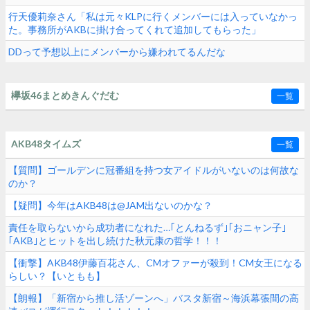
行天優莉奈さん「私は元々KLPに行くメンバーには入っていなかっ
た。事務所がAKBに掛け合ってくれて追加してもらった」
DDって予想以上にメンバーから嫌われてるんだな
欅坂46まとめきんぐだむ
一覧
AKB48タイムズ
一覧
【質問】ゴールデンに冠番組を持つ女アイドルがいないのは何故な
のか？
【疑問】今年はAKB48は@JAM出ないのかな？
責任を取らないから成功者になれた…｢とんねるず｣｢おニャン子｣
｢AKB｣とヒットを出し続けた秋元康の哲学！！！
【衝撃】AKB48伊藤百花さん、CMオファーが殺到！CM女王になる
らしい？【いともも】
【朗報】「新宿から推し活ゾーンへ」バスタ新宿～海浜幕張間の高