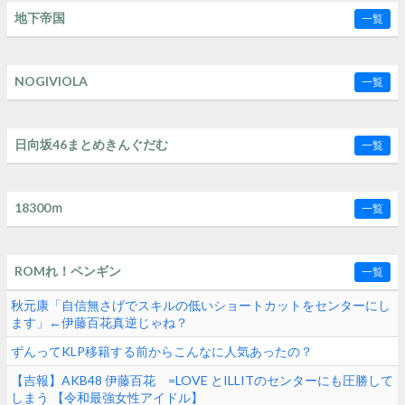
地下帝国
一覧
NOGIVIOLA
一覧
日向坂46まとめきんぐだむ
一覧
18300ｍ
一覧
ROMれ！ペンギン
一覧
秋元康「自信無さげでスキルの低いショートカットをセンターにし
ます」←伊藤百花真逆じゃね？
ずんってKLP移籍する前からこんなに人気あったの？
【吉報】AKB48 伊藤百花 =LOVE とILLITのセンターにも圧勝して
しまう 【令和最強女性アイドル】