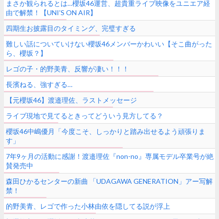
まさか観られるとは…櫻坂46運営、超貴重ライブ映像をユニエア経
由で解禁！【UNI’S ON AIR】
四期生お披露目のタイミング、完璧すぎる
難しい話についていけない櫻坂46メンバーかわいい【そこ曲がった
ら、櫻坂？】
レゴの子・的野美青、反響が凄い！！！
長濱ねる、強すぎる…
【元櫻坂46】渡邉理佐、ラストメッセージ
ライブ現地で見てるときってどういう見方してる？
櫻坂46中嶋優月「今度こそ、しっかりと踏み出せるよう頑張りま
す」
7年9ヶ月の活動に感謝！渡邉理佐『non-no』専属モデル卒業号が絶
賛発売中
森田ひかるセンターの新曲 「UDAGAWA GENERATION」アー写解
禁！
的野美青、レゴで作った小林由依を隠してる説が浮上