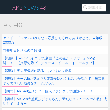
AKB
NEWS
48
AKB48
アイドル「ファンのみんな～応援してくれてありがとう」←年収
2000万
向井地美音さんの全盛期
【指原P】=LOVE(イコラブ)新曲「この空がトリガー」MV公
開！！！【指原莉乃プロデュースアイドル・イコールラブ】
【朗報】渡辺美優紀が語る「お〇ぱいは正義」
【悲報】チームBの楽屋で大盛真歩鈴木くるみしか話さず、無音息
すらできない最悪なチームだった！
【朗報】AKB48全メンバー個人ファンクラブ開設へ！！！
【朗報】AKB48大盛真歩ぴょんさん、新たなメンバーへの布教に成
功してしまうｗ