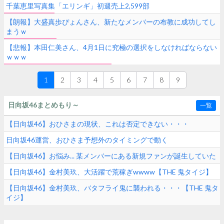
千葉恵里写真集「エリンギ」初週売上2,599部
【朗報】大盛真歩ぴょんさん、新たなメンバーの布教に成功してし
まうｗ
【悲報】本田仁美さん、4月1日に究極の選択をしなければならない
ｗｗｗ
1
2
3
4
5
6
7
8
9
日向坂46まとめもり～
一覧
【日向坂46】おひさまの現状、これは否定できない・・・
日向坂46運営、おひさま予想外のタイミングで動く
【日向坂46】お悩み... 某メンバーにある新規ファンが誕生していた
【日向坂46】金村美玖、大活躍で荒稼ぎwwww【THE 鬼タイジ】
【日向坂46】金村美玖、バタフライ鬼に襲われる・・・【THE 鬼タ
イジ】