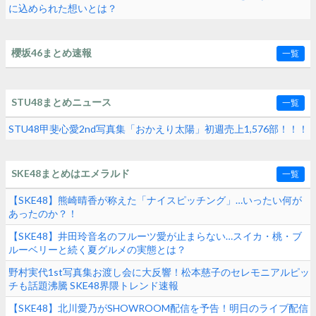
に込められた想いとは？
櫻坂46まとめ速報
一覧
STU48まとめニュース
一覧
STU48甲斐心愛2nd写真集「おかえり太陽」初週売上1,576部！！！
SKE48まとめはエメラルド
一覧
【SKE48】熊崎晴香が称えた「ナイスピッチング」…いったい何が
あったのか？！
【SKE48】井田玲音名のフルーツ愛が止まらない…スイカ・桃・ブ
ルーベリーと続く夏グルメの実態とは？
野村実代1st写真集お渡し会に大反響！松本慈子のセレモニアルピッ
チも話題沸騰 SKE48界隈トレンド速報
【SKE48】北川愛乃がSHOWROOM配信を予告！明日のライブ配信