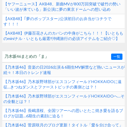
【ヤフーニュース】AKB48、新曲MVが800万回突破で破竹の勢い
「いい波が来ている」新公演に夢の東京ドームへの想い込め
る！！！
【AKB48】｢夢のポップスター｣公演初日のお弁当がコチラで
す！！！
【AKB48】伊藤百花さんのカバンの中身がこちら！！！【いともも
のminiナル・いともも厳選‼︎沖縄旅行の必須アイテムをご紹介♡】
乃木坂46まとめの「ま」
一覧
【乃木坂46】音楽の日2026出演＆6期生MV解禁など熱いニュースが
続々！本日のトレンド速報
【乃木坂46】乃木坂野球部がエスコンフィールドHOKKAIDOに遠
征…きつねダンスとファーストピッチの裏側とは？！
【乃木坂46】乃木坂野球部がエスコンフィールドHOKKAIDOへ…そ
の全貌とは？！
【乃木坂46】長嶋凛桜、全国ツアーへの思いとたこ焼き愛を語るブ
ログが話題…6期生の素顔に迫る！
【乃木坂46】菅原咲月のブログ更新！タイトル「愛を分け合って」