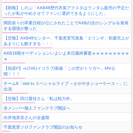
【朗報】しのぶ「AKB48歴代衣装アクスタはランダム販売の予定だ
ったが私がやめさせてファンに選択できるようにした」
岡田奈々の卒業日程が公にされたことでAKBの次のシングルを発表
する環境が整った
【悲報】AKB48センター、千葉恵里写真集「エリンギ」初週売上が
あまりにも酷すぎる・・・
AKB18期オーディションいよいよ本日最終審査ｗｗｗｗｗｗｗｗｗ
ｗ
【指原P】=LOVE(イコラブ)新曲「この空がトリガー」MV公
開！！！
チーム8「mid-tv スペシャルライブ ～かがやきショーケース～」に
出演
【悲報】田口愛佳さん「私は戦力外」
全メンバー個人ファンクラブ開設へ
向井地美音さんの全盛期
千葉恵里ソロファンクラブ開設のお知らせ