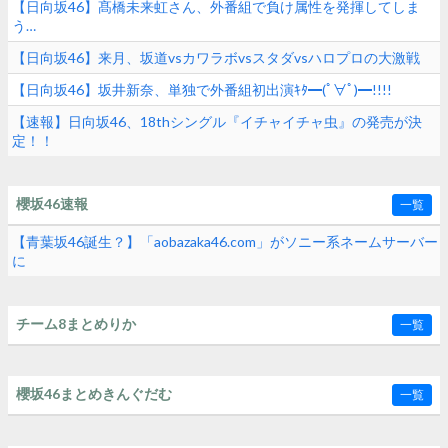
【日向坂46】髙橋未来虹さん、外番組で負け属性を発揮してしま
う…
【日向坂46】来月、坂道vsカワラボvsスタダvsハロプロの大激戦
【日向坂46】坂井新奈、単独で外番組初出演ｷﾀ━(ﾟ∀ﾟ)━!!!!
【速報】日向坂46、18thシングル『イチャイチャ虫』の発売が決
定！！
櫻坂46速報
一覧
【青葉坂46誕生？】「aobazaka46.com」がソニー系ネームサーバー
に
チーム8まとめりか
一覧
櫻坂46まとめきんぐだむ
一覧