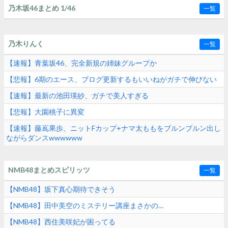
乃木坂46まとめ 1/46
一覧
乃木りんく
一覧
【速報】青葉坂46、完全新規の姉妹グループか
【悲報】6期のエース、ブログ更新するもいいねがガチで伸びない
【速報】最新の池田瑛紗、ガチで美人すぎる
【悲報】大園桃子に異変
【速報】藤嶌果歩、ニットFカップ+ナマ太ももをブルンブルン出し
ながらダンスwwwwww
NMB48まとめスピリッツ
一覧
【NMB48】坂下真心期待できそう
【NMB48】田中美空のミステリー講座まさかの…
【NMB48】西住美咲妃が困ってる