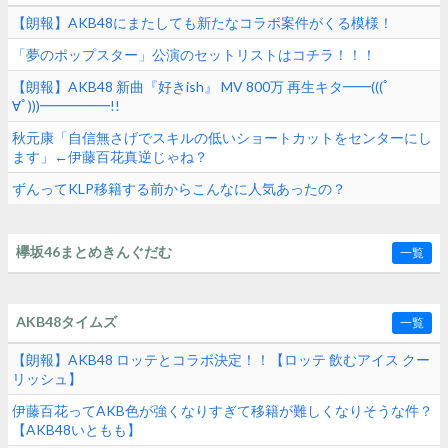
【朗報】AKB48にまたしても新たなコラボ案件がくる模様！
「夢のポップスター」公演のセットリストはコチラ！！！
【朗報】AKB48 新曲『好きish』 MV 800万 再生キタ━━(((ﾟ
∀ﾟ)))━━━━━!!
秋元康「自信無さげでスキルの低いショートカットをセンターにし
ます」←伊藤百花真逆じゃね？
ずんってKLP移籍する前からこんなに人気あったの？
欅坂46まとめきんぐだむ
一覧
AKB48タイムズ
一覧
【朗報】AKB48 ロッテとコラボ決定！！【ロッテ 飲むアイス クー
リッシュ】
伊藤百花ってAKB色が強くなりすぎて移籍が難しくなりそうな件？
【AKB48いともも】