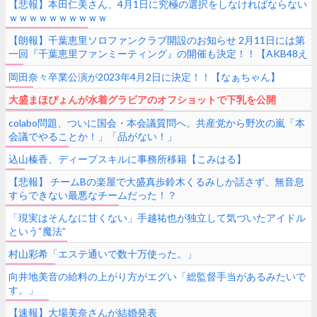
【悲報】本田仁美さん、4月1日に究極の選択をしなければならない
ｗｗｗｗｗｗｗｗｗｗ
【朗報】千葉恵里ソロファンクラブ開設のお知らせ 2月11日には第
一回『千葉恵里ファンミーティング』の開催も決定！！【AKB48え
りい】
岡田奈々卒業公演が2023年4月2日に決定！！【なぁちゃん】
大盛まほぴょんが水着グラビアのオフショットで下乳を公開
colabo問題、ついに国会・本会議質問へ。共産党から野次の嵐「本
会議でやることか！」「品がない！」
込山榛香、ディープスキルに事務所移籍【こみはる】
【悲報】 チームBの楽屋で大盛真歩鈴木くるみしか話さず、無音息
すらできない最悪なチームだった！？
「現実はそんなに甘くない」手越祐也が独立して気づいたアイドル
という“魔法”
村山彩希「エステ通いで数十万使った。」
向井地美音の給料の上がり方がエグい「総監督手当があるみたいで
す。」
【速報】大場美奈さんが結婚発表