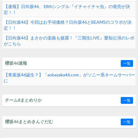
【速報】日向坂46、18thシングル『イチャイチャ虫』の発売が決
定！！
【日向坂46】今回はお手頃価格？日向坂46とBEAMSのコラボが決
定！！
【日向坂46】まさかの楽曲も披露！『三期生LIVE』愛知公演のレポ
がこちら
櫻坂46速報
一覧
【青葉坂46誕生？】「aobazaka46.com」がソニー系ネームサーバー
に
チーム8まとめりか
一覧
櫻坂46まとめきんぐだむ
一覧