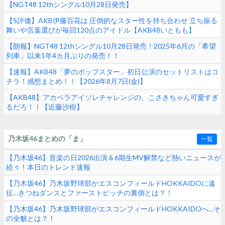
【NGT48 12thシングル10月28日発売】
【S評価】AKB伊藤百花は 圧倒的なスター性を持ち合わせ 立ち振る
舞いや言葉選びが毎回120点のアイドル【AKB48いともも】
【朗報】NGT48 12thシングル10月28日発売！2025年6月の「希望
列車」以来1年4カ月ぶりの発売！！
【速報】AKB48「夢のポップスター」初日公演のセットリストはコ
チラ！感想まとめ！！【2026年8月7日(金)】
【AKB48】アカペラアイソレチャレンジの、こさきちゃん可愛すぎ
るだろ！！【近藤沙樹】
乃木坂46まとめの「ま」
一覧
【乃木坂46】音楽の日2026出演＆6期生MV解禁など熱いニュースが
続々！本日のトレンド速報
【乃木坂46】乃木坂野球部がエスコンフィールドHOKKAIDOに遠
征…きつねダンスとファーストピッチの裏側とは？！
【乃木坂46】乃木坂野球部がエスコンフィールドHOKKAIDOへ…そ
の全貌とは？！