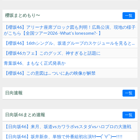
櫻坂まとめもり〜
一覧
【櫻坂46】アリーナ座席ブロック図も判明！広島公演、現地の様子
がこちら【全国ツアー2026 -What’s lonesome?- 】
【櫻坂46】16thシングル、坂道グループのスケジュールを見ると...
【櫻坂46カフェ】このグッズ、神すぎると話題に
青葉坂46、まもなく正式発表か
【櫻坂46】この意図は... ついにあの映像が解禁
日向速報
一覧
日向坂46まとめ速報
一覧
【日向坂46】来月、坂道vsカワラボvsスタダvsハロプロの大激戦
【日向坂46】坂井新奈、単独で外番組初出演ｷﾀ━(ﾟ∀ﾟ)━!!!!