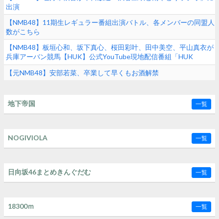
出演
【NMB48】11期生レギュラー番組出演バトル、各メンバーの同盟人
数がこちら
【NMB48】板垣心和、坂下真心、桜田彩叶、田中美空、平山真衣が
兵庫アーバン競馬【HUK】公式YouTube現地配信番組「HUK
Campus Live」に出演
【元NMB48】安部若菜、卒業して早くもお酒解禁
地下帝国
一覧
NOGIVIOLA
一覧
日向坂46まとめきんぐだむ
一覧
18300ｍ
一覧