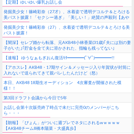
【定期】ゆいゆい爆乳お話し会
発掘美少女！篠崎彩奈（27才）、水着姿で透明デコルテ＆とろける
美バスト披露！「セクシー過ぎ」「美しい！」絶賛の声殺到【あや
なん】
発掘美少女！篠崎彩奈（27）、水着姿で透明デコルテ＆とろける美
バスト披露！
【闇深】セレブ婚から転落、元AKB48小林香菜(31歳)｢夫には別の妻
子がいた｣｢貯金を全て夫に溶かされた、指輪も残ってない｣
【速報】 ゆうなぁもぎおん復活ｷﾀ━━━━(ﾟ∀ﾟ)━━━━!!
【アホスレ】AKB48・17期サイン＆メッセージ入り年賀状が封筒に
入れないで送られてきて親バレしたんだけど（怒）
本日、AKB48 18期生オーディション 4次審査が開催された模
様！！
第3回ドラフト会議から今日で5年
お話し会第十次販売終了時点で未だに完売0のメンバーがこち
ら・・・
【朗報】「ぴょん」がついに週プレでネタにされるwｗｗｗｗ
【AKB48チーム8橋本陽菜・大盛真歩】