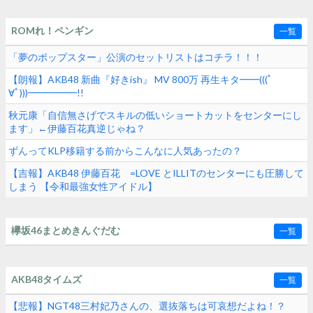
ROMれ！ペンギン
一覧
「夢のポップスター」公演のセットリストはコチラ！！！
【朗報】AKB48 新曲『好きish』 MV 800万 再生キタ━━(((ﾟ
∀ﾟ)))━━━━━!!
秋元康「自信無さげでスキルの低いショートカットをセンターにし
ます」←伊藤百花真逆じゃね？
ずんってKLP移籍する前からこんなに人気あったの？
【吉報】AKB48 伊藤百花 =LOVE とILLITのセンターにも圧勝して
しまう 【令和最強女性アイドル】
欅坂46まとめきんぐだむ
一覧
AKB48タイムズ
一覧
【悲報】NGT48三村妃乃さんの、選抜落ちは可哀想だよね！？