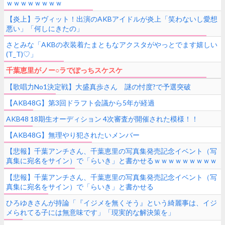
ｗｗｗｗｗｗｗｗ
【炎上】ラヴィット！出演のAKBアイドルが炎上「笑わないし愛想
悪い」「何しにきたの」
さとみな「AKBの衣装着たまともなアクスタがやっとでます嬉しい
(T_T)♡」
千葉恵里がノー○ラでぽっちスケスケ
【歌唱力No1決定戦】大盛真歩さん 謎の忖度?で予選突破
【AKB48G】第3回ドラフト会議から5年が経過
AKB48 18期生オーディション 4次審査が開催された模様！！
【AKB48G】無理やり犯されたいメンバー
【悲報】千葉アンチさん、千葉恵里の写真集発売記念イベント（写
真集に宛名をサイン）で「らいき」と書かせるｗｗｗｗｗｗｗｗｗ
ｗ
【悲報】千葉アンチさん、千葉恵里の写真集発売記念イベント（写
真集に宛名をサイン）で「らいき」と書かせる
ひろゆきさんが持論「『イジメを無くそう』という綺麗事は、イジ
メられてる子には無意味です」「現実的な解決策を」