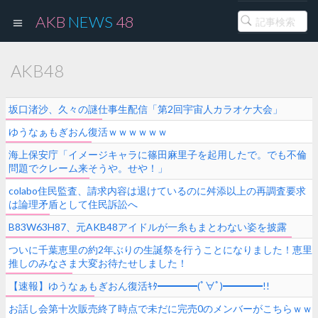
AKB
NEWS
48
AKB48
坂口渚沙、久々の謎仕事生配信「第2回宇宙人カラオケ大会」
ゆうなぁもぎおん復活ｗｗｗｗｗｗ
海上保安庁「イメージキャラに篠田麻里子を起用したで。でも不倫
問題でクレーム来そうや。せや！」
colabo住民監査、請求内容は退けているのに舛添以上の再調査要求
は論理矛盾として住民訴訟へ
B83W63H87、元AKB48アイドルが一糸もまとわない姿を披露
ついに千葉恵里の約2年ぶりの生誕祭を行うことになりました！恵里
推しのみなさま大変お待たせしました！
【速報】ゆうなぁもぎおん復活ｷﾀ━━━━(ﾟ∀ﾟ)━━━━!!
お話し会第十次販売終了時点で未だに完売0のメンバーがこちらｗｗ