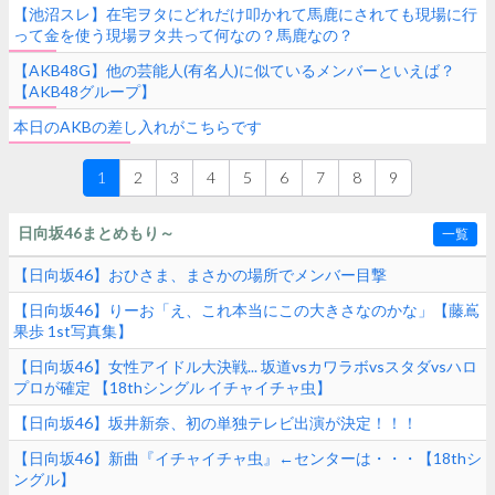
【池沼スレ】在宅ヲタにどれだけ叩かれて馬鹿にされても現場に行
って金を使う現場ヲタ共って何なの？馬鹿なの？
【AKB48G】他の芸能人(有名人)に似ているメンバーといえば？
【AKB48グループ】
本日のAKBの差し入れがこちらです
1
2
3
4
5
6
7
8
9
日向坂46まとめもり～
一覧
【日向坂46】おひさま、まさかの場所でメンバー目撃
【日向坂46】りーお「え、これ本当にこの大きさなのかな」【藤嶌
果歩 1st写真集】
【日向坂46】女性アイドル大決戦... 坂道vsカワラボvsスタダvsハロ
プロが確定 【18thシングル イチャイチャ虫】
【日向坂46】坂井新奈、初の単独テレビ出演が決定！！！
【日向坂46】新曲『イチャイチャ虫』←センターは・・・【18thシ
ングル】