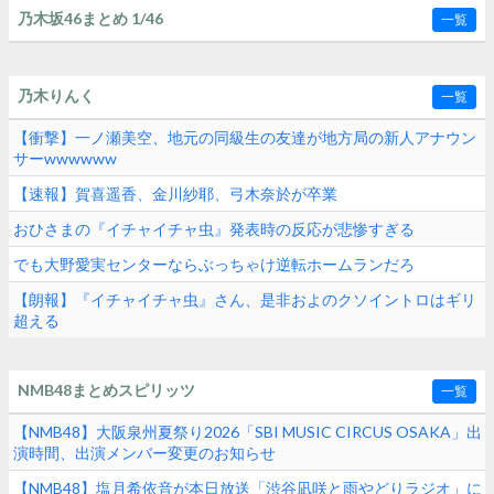
乃木坂46まとめ 1/46
一覧
乃木りんく
一覧
【衝撃】一ノ瀬美空、地元の同級生の友達が地方局の新人アナウン
サーwwwwww
【速報】賀喜遥香、金川紗耶、弓木奈於が卒業
おひさまの『イチャイチャ虫』発表時の反応が悲惨すぎる
でも大野愛実センターならぶっちゃけ逆転ホームランだろ
【朗報】『イチャイチャ虫』さん、是非およのクソイントロはギリ
超える
NMB48まとめスピリッツ
一覧
【NMB48】大阪泉州夏祭り2026「SBI MUSIC CIRCUS OSAKA」出
演時間、出演メンバー変更のお知らせ
【NMB48】塩月希依音が本日放送「渋谷凪咲と雨やどりラジオ」に