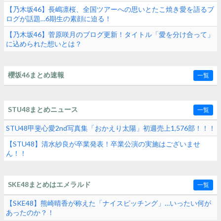
【乃木坂46】長嶋凛桜、全国ツアーへの思いとたこ焼き愛を語るブ
ログが話題…6期生の素顔に迫る！
【乃木坂46】菅原咲月のブログ更新！タイトル「愛を分け合って」
に込められた想いとは？
櫻坂46まとめ速報
一覧
STU48まとめニュース
一覧
STU48甲斐心愛2nd写真集「おかえり太陽」初週売上1,576部！！！
【STU48】清水紗良が卒業発表！卒業公演の実施はございませ
ん！！
SKE48まとめはエメラルド
一覧
【SKE48】熊崎晴香が称えた「ナイスピッチング」…いったい何が
あったのか？！