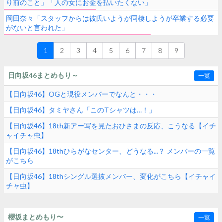
り前のこと」「人の女にお金を払いたくない」
岡田奈々「スタッフからは彼氏いようが同棲しようが卒業する必要
がないと言われた」
1
2
3
4
5
6
7
8
9
日向坂46まとめもり～
一覧
【日向坂46】OGと現役メンバーでなんと・・・
【日向坂46】タミヤさん「このTシャツは…！」
【日向坂46】18th新アー写を見たおひさまの反応、こうなる【イチ
ャイチャ虫】
【日向坂46】18thひらがなセンター、どうなる...？ メンバーの一覧
がこちら
【日向坂46】18thシングル選抜メンバー、変化がこちら【イチャイ
チャ虫】
櫻坂まとめもり〜
一覧