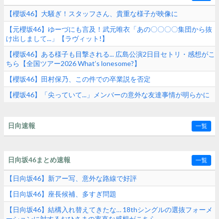
【櫻坂46】大騒ぎ！スタッフさん、貴重な様子が映像に
【元櫻坂46】ゆーづにも言及！武元唯衣「あの〇〇〇〇集団から抜
け出しまして...」【ラヴィット!】
【櫻坂46】ある様子も目撃される... 広島公演2日目セトリ・感想がこ
ちら【全国ツアー2026 What’s lonesome?】
【櫻坂46】田村保乃、この件での卒業説を否定
【櫻坂46】「尖っていて...」メンバーの意外な友達事情が明らかに
日向速報
一覧
日向坂46まとめ速報
一覧
【日向坂46】新アー写、意外な路線で好評
【日向坂46】座長候補、多すぎ問題
【日向坂46】結構入れ替えてきたな… 18thシングルの選抜フォーメ
ーションに対するおひさまの率直な感想がこちら