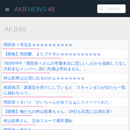
AKB
NEWS
48
AKB48
岡田奈々号泣きｗｗｗｗｗｗｗｗｗｗ
【朗報】岡部麟、またブチギレｗｗｗｗｗｗｗｗｗｗ
TBS竹中P「岡田奈々さんの卒業本当に悲しい…心から信頼してるし
大好きなメンバー…別に共感は求めません。」
村山彩希は公演に出るのかよｗｗｗｗｗｗｗ
指原莉乃「真面目を売りにしていると、スキャンダルが出たら一気
に崩れちゃう」
岡田奈々モバメ「ひいちゃんがゆうなぁにスイーツくれた」
【朗報】俺たちの村山彩希ちゃん、29日も元気に公演出演！
村山彩希さん、完全スルーで通常運転
岡田奈々号泣きｗｗｗｗｗｗｗｗｗｗ