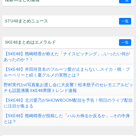
STU48まとめニュース
一覧
SKE48まとめはエメラルド
一覧
【SKE48】熊崎晴香が称えた「ナイスピッチング」…いったい何が
あったのか？！
【SKE48】井田玲音名のフルーツ愛が止まらない…スイカ・桃・ブ
ルーベリーと続く夏グルメの実態とは？
野村実代1st写真集お渡し会に大反響！松本慈子のセレモニアルピッ
チも話題沸騰 SKE48界隈トレンド速報
【SKE48】北川愛乃がSHOWROOM配信を予告！明日のライブ配信
に注目が集まる
【SKE48】熊崎晴香が投稿した「ハルカ伸るか反るか」…その中身
とは？