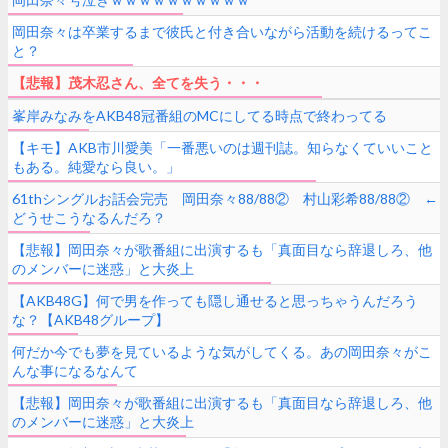
岡田奈々は卒業するまで彼氏と付き合いながら活動を続けるってこ
と？
【悲報】茂木忍さん、全てを失う・・・
峯岸みなみをAKB48冠番組のMCにしてる時点で終わってる
【キモ】AKB市川愛美「一番悪いのは週刊誌。知らなくていいこと
もある。純愛なら良い。」
61thシングルお話会完売 岡田奈々88/88② 村山彩希88/88② ←
どうせこうなるんだろ？
【悲報】岡田奈々が歌番組に出演するも「真面目なら辞退しろ、他
のメンバーに迷惑」と大炎上
【AKB48G】何で男を作っても隠し通せると思っちゃうんだろう
な？【AKB48グループ】
何だか今でも夢を見ているような気がしてくる。あの岡田奈々がこ
んな事になるなんて
【悲報】岡田奈々が歌番組に出演するも「真面目なら辞退しろ、他
のメンバーに迷惑」と大炎上