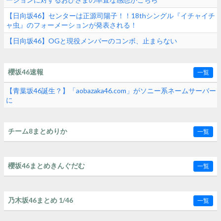
【日向坂46】センターは正源司陽子！！18thシングル『イチャイチ
ャ虫』のフォーメーションが発表される！
【日向坂46】OGと現役メンバーのコンボ、止まらない
櫻坂46速報
一覧
【青葉坂46誕生？】「aobazaka46.com」がソニー系ネームサーバー
に
チーム8まとめりか
一覧
櫻坂46まとめきんぐだむ
一覧
乃木坂46まとめ 1/46
一覧