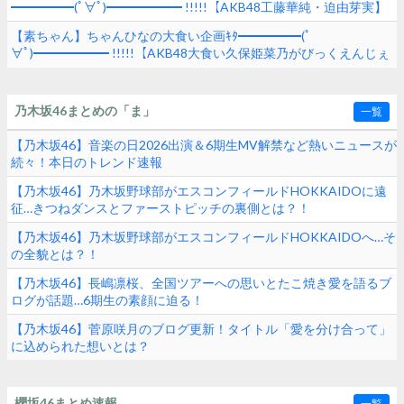
━━━━━(ﾟ∀ﾟ)━━━━━━ !!!!!【AKB48工藤華純・迫由芽実】
【素ちゃん】ちゃんひなの大食い企画ｷﾀ━━━━━(ﾟ
∀ﾟ)━━━━━━ !!!!!【AKB48大食い久保姫菜乃がびっくえんじぇ
るの食生活に挑戦！マヨ＆ホイップ地獄でヤバすぎた！？】
乃木坂46まとめの「ま」
一覧
【乃木坂46】音楽の日2026出演＆6期生MV解禁など熱いニュースが
続々！本日のトレンド速報
【乃木坂46】乃木坂野球部がエスコンフィールドHOKKAIDOに遠
征…きつねダンスとファーストピッチの裏側とは？！
【乃木坂46】乃木坂野球部がエスコンフィールドHOKKAIDOへ…そ
の全貌とは？！
【乃木坂46】長嶋凛桜、全国ツアーへの思いとたこ焼き愛を語るブ
ログが話題…6期生の素顔に迫る！
【乃木坂46】菅原咲月のブログ更新！タイトル「愛を分け合って」
に込められた想いとは？
櫻坂46まとめ速報
一覧