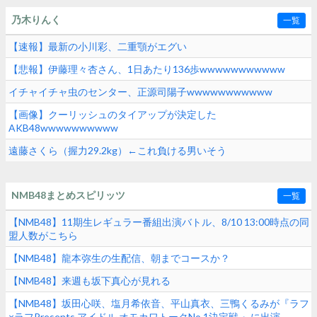
乃木りんく
一覧
【速報】最新の小川彩、二重顎がエグい
【悲報】伊藤理々杏さん、1日あたり136歩wwwwwwwwwww
イチャイチャ虫のセンター、正源司陽子wwwwwwwwwww
【画像】クーリッシュのタイアップが決定した
AKB48wwwwwwwwww
遠藤さくら（握力29.2kg）←これ負ける男いそう
NMB48まとめスピリッツ
一覧
【NMB48】11期生レギュラー番組出演バトル、8/10 13:00時点の同
盟人数がこちら
【NMB48】龍本弥生の生配信、朝までコースか？
【NMB48】来週も坂下真心が見れる
【NMB48】坂田心咲、塩月希依音、平山真衣、三鴨くるみが『ラフ
×ラフPresents アイドル オモカワトークNo.1決定戦 』に出演