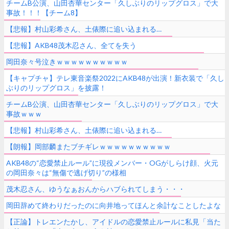
チームB公演、山田杏華センター「久しぶりのリップグロス」で大
事故！！！【チーム8】
【悲報】村山彩希さん、土俵際に追い込まれる…
【悲報】AKB48茂木忍さん、全てを失う
岡田奈々号泣きｗｗｗｗｗｗｗｗｗｗ
【キャプチャ】テレ東音楽祭2022にAKB48が出演！新衣装で「久し
ぶりのリップグロス」を披露！
チームB公演、山田杏華センター「久しぶりのリップグロス」で大
事故ｗｗｗ
【悲報】村山彩希さん、土俵際に追い込まれる…
【朗報】岡部麟またブチギレｗｗｗｗｗｗｗｗｗｗ
AKB48の“恋愛禁止ルール”に現役メンバー・OGがしらけ顔、火元
の岡田奈々は“無傷で逃げ切り”の様相
茂木忍さん、ゆうなぁおんからハブられてしまう・・・
岡田辞めて終わりだったのに向井地ってほんと余計なことしたよな
【正論】トレエンたかし、アイドルの恋愛禁止ルールに私見「当た