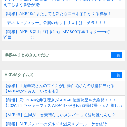
えてしまう事態が発生
【朗報】AKB48にまたしても新たなコラボ案件がくる模様！
「夢のポップスター」公演のセットリストはコチラ！！！
【朗報】AKB48 新曲『好きish』 MV 800万 再生キタ━━(((ﾟ
∀ﾟ)))━━━━━!!
欅坂46まとめきんぐだむ
一覧
AKB48タイムズ
一覧
【悲報】工藤華純さんのマイクが伊藤百花さんの頭部に当たる
【AKB48かすみん・いともも】
【朗報】元SKE48松井珠理奈が AKB48佐藤綺星を大絶賛！！！
【2026.8.8 ラッキーフェス AKB48 - 好きish 佐藤綺星ちゃん 推しカ
メラ】
【AKB48】生脚が一番素晴らしいメンバーって結局誰なんだ？
【朗報】AKBメンバーのグルメ＆温泉＆プールロケ番組ｷﾀ