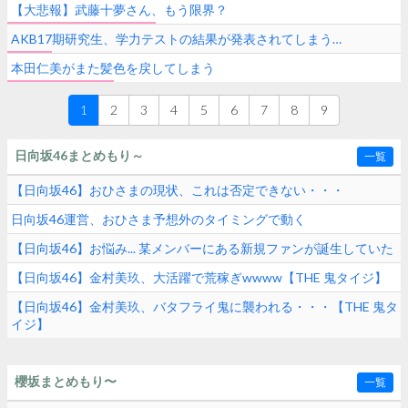
【大悲報】武藤十夢さん、もう限界？
AKB17期研究生、学力テストの結果が発表されてしまう…
本田仁美がまた髪色を戻してしまう
1
2
3
4
5
6
7
8
9
日向坂46まとめもり～
一覧
【日向坂46】おひさまの現状、これは否定できない・・・
日向坂46運営、おひさま予想外のタイミングで動く
【日向坂46】お悩み... 某メンバーにある新規ファンが誕生していた
【日向坂46】金村美玖、大活躍で荒稼ぎwwww【THE 鬼タイジ】
【日向坂46】金村美玖、バタフライ鬼に襲われる・・・【THE 鬼タ
イジ】
櫻坂まとめもり〜
一覧