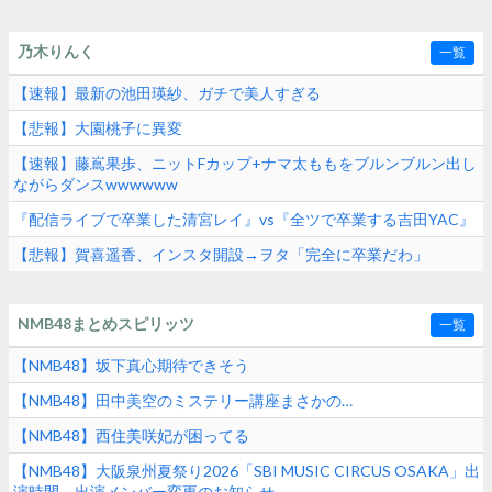
乃木りんく
一覧
【速報】最新の池田瑛紗、ガチで美人すぎる
【悲報】大園桃子に異変
【速報】藤嶌果歩、ニットFカップ+ナマ太ももをブルンブルン出し
ながらダンスwwwwww
『配信ライブで卒業した清宮レイ』vs『全ツで卒業する吉田YAC』
【悲報】賀喜遥香、インスタ開設→ヲタ「完全に卒業だわ」
NMB48まとめスピリッツ
一覧
【NMB48】坂下真心期待できそう
【NMB48】田中美空のミステリー講座まさかの…
【NMB48】西住美咲妃が困ってる
【NMB48】大阪泉州夏祭り2026「SBI MUSIC CIRCUS OSAKA」出
演時間、出演メンバー変更のお知らせ