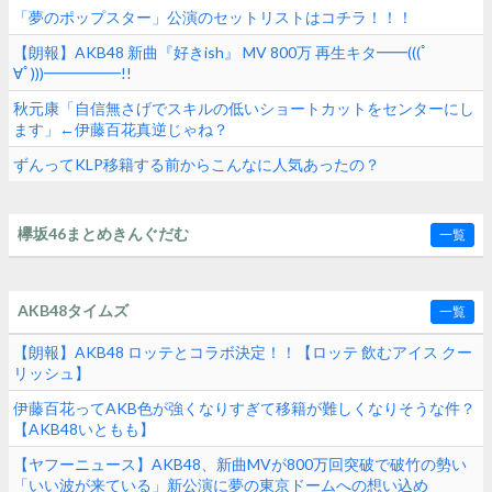
「夢のポップスター」公演のセットリストはコチラ！！！
【朗報】AKB48 新曲『好きish』 MV 800万 再生キタ━━(((ﾟ
∀ﾟ)))━━━━━!!
秋元康「自信無さげでスキルの低いショートカットをセンターにし
ます」←伊藤百花真逆じゃね？
ずんってKLP移籍する前からこんなに人気あったの？
欅坂46まとめきんぐだむ
一覧
AKB48タイムズ
一覧
【朗報】AKB48 ロッテとコラボ決定！！【ロッテ 飲むアイス クー
リッシュ】
伊藤百花ってAKB色が強くなりすぎて移籍が難しくなりそうな件？
【AKB48いともも】
【ヤフーニュース】AKB48、新曲MVが800万回突破で破竹の勢い
「いい波が来ている」新公演に夢の東京ドームへの想い込め