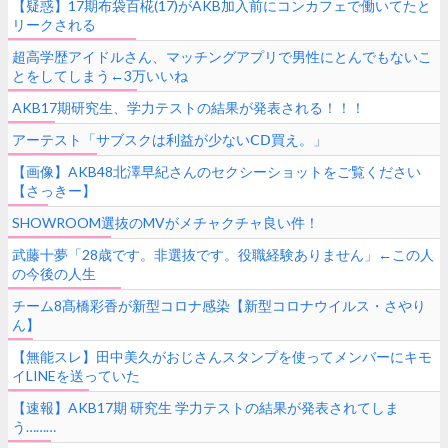
【疑惑】17期布袋百椛(17)がAKB加入前にコンカフェで働いてたと
リークされる
超高学歴アイドルさん、マッチングアプリで男性にとんでもないこ
とをしてしまう←3万いいね
AKB17期研究生、学力テストの結果が発表される！！！
アーテスト「サブスクは利益が少ないⅭⅮ買え。」
【画像】AKB48北澤早紀さんのセクシーショットをご覧ください
【さっきー】
SHOWROOM選抜のMVがメチャクチャ良い件！
武藤十夢「28歳です。非選抜です。役職経験ありません」←この人
の今後の人生
チーム8髙橋彩香が新型コロナ感染【新型コロナウイルス・さやり
ん】
【無能スレ】田中美久がおじさんスタンプを使ってメンバーにキモ
イLINEを送っていた
【速報】AKB17期 研究生 学力テストの結果が発表されてしま
う………