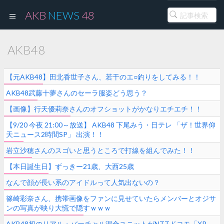
AKB
NEWS
48
AKB48
【元AKB48】田北香世子さん、若干のエ○釣りをしてみる！！
AKB48武藤十夢さんのセーラ服姿どう思う？
【画像】行天優莉奈さんのオフショットがかなりエチエチ！！
【9/20 今夜 21:00～放送】 AKB48 下尾みう・日テレ 「ザ！世界仰
天ニュース2時間SP」 出演！！
岩立沙穂さんのスゴいと思うところで打線を組んでみた！！
【本日誕生日】ずっきー21歳、大西25歳
なんで顔が長い系のアイドルって人気出ないの？
篠崎彩奈さん、携帯画像をファンに見せていたらメンバーとオジサ
ンの写真が映り大慌で隠すｗｗｗ
AKB48初のリアル・バーチャル混合ユニットがNTTドコモ「XR