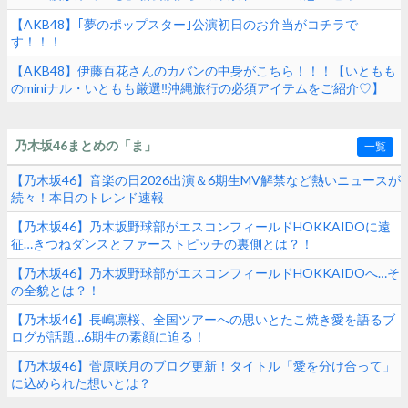
る！！！
【AKB48】｢夢のポップスター｣公演初日のお弁当がコチラで
す！！！
【AKB48】伊藤百花さんのカバンの中身がこちら！！！【いともも
のminiナル・いともも厳選‼︎沖縄旅行の必須アイテムをご紹介♡】
乃木坂46まとめの「ま」
一覧
【乃木坂46】音楽の日2026出演＆6期生MV解禁など熱いニュースが
続々！本日のトレンド速報
【乃木坂46】乃木坂野球部がエスコンフィールドHOKKAIDOに遠
征…きつねダンスとファーストピッチの裏側とは？！
【乃木坂46】乃木坂野球部がエスコンフィールドHOKKAIDOへ…そ
の全貌とは？！
【乃木坂46】長嶋凛桜、全国ツアーへの思いとたこ焼き愛を語るブ
ログが話題…6期生の素顔に迫る！
【乃木坂46】菅原咲月のブログ更新！タイトル「愛を分け合って」
に込められた想いとは？