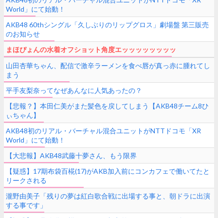
World」にて始動！
AKB48 60thシングル「久しぶりのリップグロス」劇場盤 第三販売
のお知らせ
まほぴょんの水着オフショット角度エッッッッッッッッ
山田杏華ちゃん、配信で激辛ラーメンを食べ唇が真っ赤に腫れてし
まう
平手友梨奈ってなぜあんなに人気あったの？
【悲報？】本田仁美がまた髪色を戻してしまう【AKB48チーム8ひ
ぃちゃん】
AKB48初のリアル・バーチャル混合ユニットがNTTドコモ「XR
World」にて始動！
【大悲報】AKB48武藤十夢さん、もう限界
【疑惑】17期布袋百椛(17)がAKB加入前にコンカフェで働いてたと
リークされる
瀧野由美子「残りの夢は紅白歌合戦に出場する事と、朝ドラに出演
する事です」