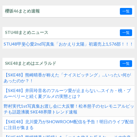
櫻坂46まとめ速報
一覧
STU48まとめニュース
一覧
STU48甲斐心愛2nd写真集「おかえり太陽」初週売上1,576部！！！
SKE48まとめはエメラルド
一覧
【SKE48】熊崎晴香が称えた「ナイスピッチング」…いったい何が
あったのか？！
【SKE48】井田玲音名のフルーツ愛が止まらない…スイカ・桃・ブ
ルーベリーと続く夏グルメの実態とは？
野村実代1st写真集お渡し会に大反響！松本慈子のセレモニアルピッ
チも話題沸騰 SKE48界隈トレンド速報
【SKE48】北川愛乃がSHOWROOM配信を予告！明日のライブ配信
に注目が集まる