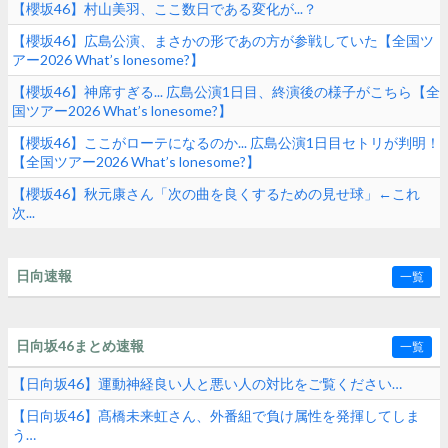
【櫻坂46】村山美羽、ここ数日である変化が...？
【櫻坂46】広島公演、まさかの形であの方が参戦していた【全国ツ
アー2026 What’s lonesome?】
【櫻坂46】神席すぎる... 広島公演1日目、終演後の様子がこちら【全
国ツアー2026 What’s lonesome?】
【櫻坂46】ここがローテになるのか... 広島公演1日目セトリが判明！
【全国ツアー2026 What’s lonesome?】
【櫻坂46】秋元康さん「次の曲を良くするための見せ球」←これ
次...
日向速報
一覧
日向坂46まとめ速報
一覧
【日向坂46】運動神経良い人と悪い人の対比をご覧ください…
【日向坂46】髙橋未来虹さん、外番組で負け属性を発揮してしま
う…