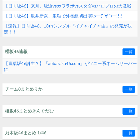
【日向坂46】来月、坂道vsカワラボvsスタダvsハロプロの大激戦
【日向坂46】坂井新奈、単独で外番組初出演ｷﾀ━(ﾟ∀ﾟ)━!!!!
【速報】日向坂46、18thシングル『イチャイチャ虫』の発売が決
定！！
櫻坂46速報
一覧
【青葉坂46誕生？】「aobazaka46.com」がソニー系ネームサーバー
に
チーム8まとめりか
一覧
櫻坂46まとめきんぐだむ
一覧
乃木坂46まとめ 1/46
一覧