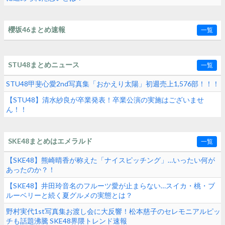
櫻坂46まとめ速報
一覧
STU48まとめニュース
一覧
STU48甲斐心愛2nd写真集「おかえり太陽」初週売上1,576部！！！
【STU48】清水紗良が卒業発表！卒業公演の実施はございませ
ん！！
SKE48まとめはエメラルド
一覧
【SKE48】熊崎晴香が称えた「ナイスピッチング」…いったい何が
あったのか？！
【SKE48】井田玲音名のフルーツ愛が止まらない…スイカ・桃・ブ
ルーベリーと続く夏グルメの実態とは？
野村実代1st写真集お渡し会に大反響！松本慈子のセレモニアルピッ
チも話題沸騰 SKE48界隈トレンド速報