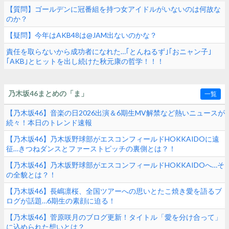
68thシングル】
【質問】ゴールデンに冠番組を持つ女アイドルがいないのは何故な
のか？
【疑問】今年はAKB48は@JAM出ないのかな？
責任を取らないから成功者になれた…｢とんねるず｣｢おニャン子｣
｢AKB｣とヒットを出し続けた秋元康の哲学！！！
乃木坂46まとめの「ま」
一覧
【乃木坂46】音楽の日2026出演＆6期生MV解禁など熱いニュースが
続々！本日のトレンド速報
【乃木坂46】乃木坂野球部がエスコンフィールドHOKKAIDOに遠
征…きつねダンスとファーストピッチの裏側とは？！
【乃木坂46】乃木坂野球部がエスコンフィールドHOKKAIDOへ…そ
の全貌とは？！
【乃木坂46】長嶋凛桜、全国ツアーへの思いとたこ焼き愛を語るブ
ログが話題…6期生の素顔に迫る！
【乃木坂46】菅原咲月のブログ更新！タイトル「愛を分け合って」
に込められた想いとは？