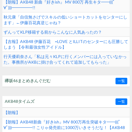
【朗報】AKB48 新曲『好きish』 MV 800万 再生キタ━━(((ﾟ
∀ﾟ)))━━━━━!!
秋元康「自信無さげでスキルの低いショートカットをセンターにし
ます」←伊藤百花真逆じゃね？
ずんってKLP移籍する前からこんなに人気あったの？
【吉報】AKB48 伊藤百花 =LOVE とILLITのセンターにも圧勝して
しまう 【令和最強女性アイドル】
行天優莉奈さん「私は元々KLPに行くメンバーには入っていなかっ
た。事務所がAKBに掛け合ってくれて追加してもらった」
欅坂46まとめきんぐだむ
一覧
AKB48タイムズ
一覧
【朗報】
【朗報】AKB48新曲『好きish』MV 800万再生突破キタ━━(((ﾟ
∀ﾟ)))━━━━━!! こりゃ発売前に1000万いきそうだな！【AKB48