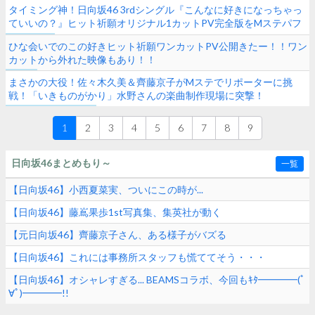
タイミング神！日向坂46 3rdシングル『こんなに好きになっちゃっ
ていいの？』ヒット祈願オリジナル1カットPV完全版をMステパフ
ォーマンス直後に公開
ひな会いでのこの好きヒット祈願ワンカットPV公開きたー！！ワン
カットから外れた映像もあり！！
まさかの大役！佐々木久美＆齊藤京子がMステでリポーターに挑
戦！「いきものがかり」水野さんの楽曲制作現場に突撃！
1
2
3
4
5
6
7
8
9
日向坂46まとめもり～
一覧
【日向坂46】小西夏菜実、ついにこの時が...
【日向坂46】藤嶌果歩1st写真集、集英社が動く
【元日向坂46】齊藤京子さん、ある様子がバズる
【日向坂46】これには事務所スタッフも慌ててそう・・・
【日向坂46】オシャレすぎる... BEAMSコラボ、今回もｷﾀ━━━━(ﾟ
∀ﾟ)━━━━!!