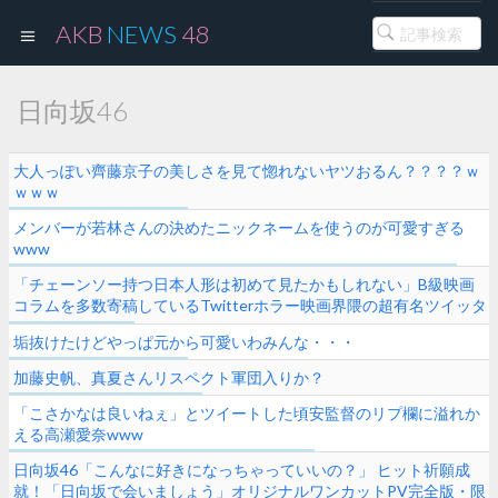
AKB
NEWS
48
日向坂46
大人っぽい齊藤京子の美しさを見て惚れないヤツおるん？？？？ｗ
ｗｗｗ
メンバーが若林さんの決めたニックネームを使うのが可愛すぎる
www
「チェーンソー持つ日本人形は初めて見たかもしれない」B級映画
コラムを多数寄稿しているTwitterホラー映画界隈の超有名ツイッタ
ラー、日向坂46小坂菜緒主演映画『恐怖人形』を取り上げバズる
垢抜けたけどやっぱ元から可愛いわみんな・・・
加藤史帆、真夏さんリスペクト軍団入りか？
「こさかなは良いねぇ」とツイートした頃安監督のリプ欄に溢れか
える高瀬愛奈www
日向坂46「こんなに好きになっちゃっていいの？」 ヒット祈願成
就！「日向坂で会いましょう」オリジナルワンカットPV完全版・限