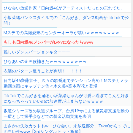
定公開
ひな会い放送作家「日向坂46がアーティストだったの忘れてた」
小坂菜緒パンツスタイルでの「こん好き」ダンス動画がTikTokで公
開！
Mステでの高瀬愛奈のセンターオーラが凄いｗｗｗｗｗｗｗｗ
もしも日向坂46メンバーがLv99になったらwww
難しいダンスバージョンキターーー
ひなあいの企画候補きたｗｗｗｗｗｗｗｗｗ
衣装のパターン違うことが判明！！！！！
日向坂46齊藤京子、久々の歌番組でテンション高め！Mステカメラ
動画企画にキャプテン佐々木久美×高本彩花と登場
TikTokでこん好きを踊る小坂菜緒ちゃんが可愛い過ぎてこんな好き
になっちゃっていいのの加速度が止まらないｗｗｗｗ
坂道シリーズ改め坂道グループ、台風19号による被災者支援活動の
一環として握手会などでの募金活動実施を表明
まさかの失敗カットもw「ひな会い」未放送部分、Take0からすでに
面白い件www【3rdシングル ヒット祈願】