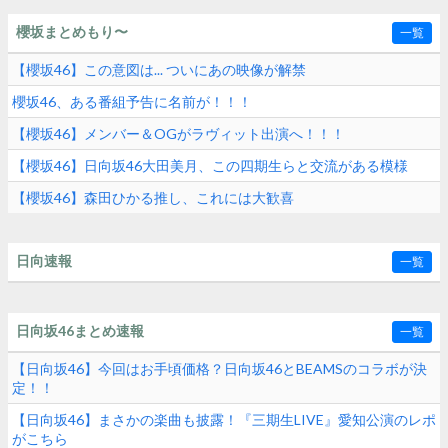
櫻坂まとめもり〜
一覧
【櫻坂46】この意図は... ついにあの映像が解禁
櫻坂46、ある番組予告に名前が！！！
【櫻坂46】メンバー＆OGがラヴィット出演へ！！！
【櫻坂46】日向坂46大田美月、この四期生らと交流がある模様
【櫻坂46】森田ひかる推し、これには大歓喜
日向速報
一覧
日向坂46まとめ速報
一覧
【日向坂46】今回はお手頃価格？日向坂46とBEAMSのコラボが決
定！！
【日向坂46】まさかの楽曲も披露！『三期生LIVE』愛知公演のレポ
がこちら