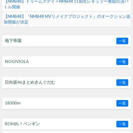
【NMB48】ドゥームズデイ × NMB48 11期生レギュラー番組出演バ
トル開催
【NMB48】『NMB48 MVリメイクプロジェクト』のオークション追
加開催が決定
地下帝国
一覧
NOGIVIOLA
一覧
日向坂46まとめきんぐだむ
一覧
18300ｍ
一覧
ROMれ！ペンギン
一覧