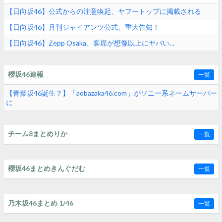
【日向坂46】公式からの注意喚起、ヤフートップに掲載される
【日向坂46】月刊ジャイアンツ公式、重大告知！
【日向坂46】Zepp Osaka、客席が想像以上にヤバい…
櫻坂46速報
一覧
【青葉坂46誕生？】「aobazaka46.com」がソニー系ネームサーバー
に
チーム8まとめりか
一覧
櫻坂46まとめきんぐだむ
一覧
乃木坂46まとめ 1/46
一覧