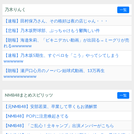
乃木りんく
一覧
【速報】田村保乃さん、その格好は夜の店じゃん・・・
【悲報】乃木坂野球部、ぶっちゃけもう鬱陶しい件
【朗報】海邉朱莉、「ビキニデカい動画」が出回る→ミーグリが売
れるwwwwww
【速報】乃木坂5期生、すぐベロを「こう」やってシてしまう
wwwwww
【朗報】瀬戸口心月のノーバン始球式動画、13万再生
wwwwwwwwww
NMB48まとめスピリッツ
一覧
【元NMB48】安部若菜、卒業して早くもお酒解禁
【NMB48】POPに注意喚起きてる
【NMB48】「ご乱心！士キャンプ」出演メンバーがこちら