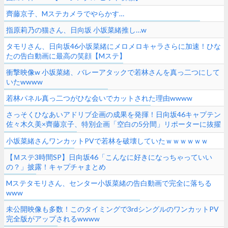
齊藤京子、Mステカメラでやらかす…
指原莉乃の猫さん、日向坂 小坂菜緒推し…w
タモリさん、日向坂46小坂菜緒にメロメロキャラさらに加速！ひな
たの告白動画に最高の笑顔【Mステ】
衝撃映像w 小坂菜緒、バレーアタックで若林さんを真っ二つにして
いたwwww
若林パネル真っ二つがひな会いでカットされた理由wwww
さっそくひなあいアドリブ企画の成果を発揮！日向坂46キャプテン
佐々木久美×齊藤京子、特別企画「空白の5分間」リポーターに抜擢
される【Mステ】
小坂菜緒さんワンカットPVで若林を破壊していたｗｗｗｗｗｗ
【Ｍステ3時間SP】日向坂46「こんなに好きになっちゃっていい
の？」披露！キャプチャまとめ
Mステタモリさん、センター小坂菜緒の告白動画で完全に落ちる
www
未公開映像も多数！このタイミングで3rdシングルのワンカットPV
完全版がアップされるwwww