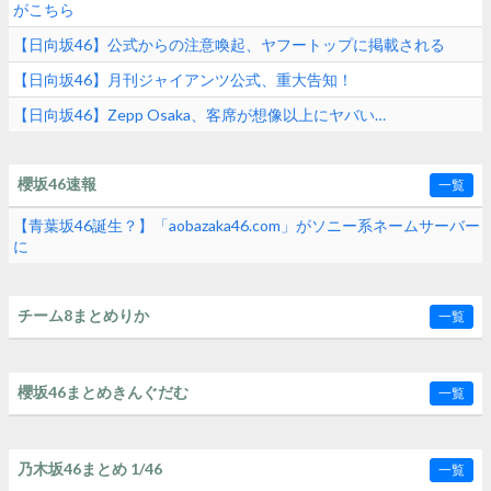
がこちら
【日向坂46】公式からの注意喚起、ヤフートップに掲載される
【日向坂46】月刊ジャイアンツ公式、重大告知！
【日向坂46】Zepp Osaka、客席が想像以上にヤバい…
櫻坂46速報
一覧
【青葉坂46誕生？】「aobazaka46.com」がソニー系ネームサーバー
に
チーム8まとめりか
一覧
櫻坂46まとめきんぐだむ
一覧
乃木坂46まとめ 1/46
一覧