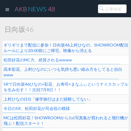
AKB
NEWS
48
日向坂46
ギリギリまで配信に参加！日向坂46上村ひなの、SHOWROOM配信
ルールにより20:00前にご帰宅。映像から消える
松田好花のMC力、絶賛されるwwww
高本彩花、上村ひなのにいつも気持ち悪い絡み方をしてると自白
www
SRで日向坂46ひなの×彩花、お寿司×まなふぃというナイスカップル
を生み出す！！次回7月8日！！
上村ひなの(15)「修学旅行はまだ経験してない」
今日のSR、松田好花が司会役の模様
MCは松田好花！SHOWROOMから1st写真集が買われると飛行機が
飛ぶ！配信スタート！