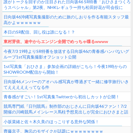
誰がトークを回すのか注目された日向坂46 SR特番「おひさまつくろ
うスペシャル」第2夜、NHKレギュラー持ち松田好花が司会役に
日向坂46沖縄写真集撮影のために旅のしおりを作る有能スタッフ最
高かよｗｗｗｗｗｗ
本日のSR配信、回し役は誰になる！？
東村芽依、途中からエンジン全開でめっちゃ喋るwwww
今夜7/3 19時よりSR特番を放送する日向坂46の青春感ハンパないグ
ループ1st写真集撮影オフショット公開
1st写真集「おひさま」参加企画の詳細がこちら！今夜19時からの
SHOWROOM配信から開始！
日向坂46メンバーのアオハル感写真が尊過ぎて一緒に修学旅行いき
てえええええってなる件
青春感がすごい！1st写真集Twitterから初出しカットが公開！
競馬専門紙『日刊競馬』制作部のおじさんに日向坂46ファン！7/2
開催の川崎競馬メインレース馬柱予想見出しが完全におひさまと話
題に
小坂菜緒と佐々木久美のほっこりする意外な関係！
齊藤京子、胸元のモザイクが話題にｗｗｗｗｗｗｗｗ