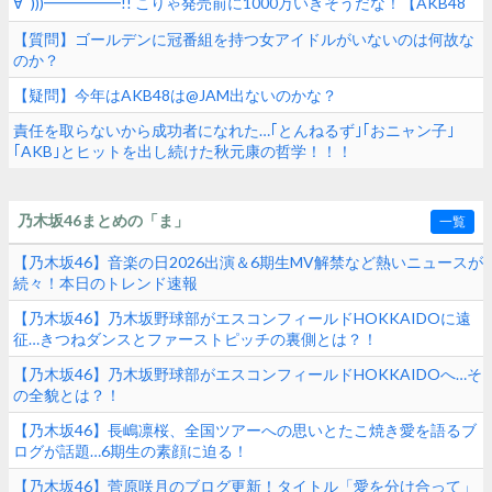
∀ﾟ)))━━━━━!! こりゃ発売前に1000万いきそうだな！【AKB48
68thシングル】
【質問】ゴールデンに冠番組を持つ女アイドルがいないのは何故な
のか？
【疑問】今年はAKB48は@JAM出ないのかな？
責任を取らないから成功者になれた…｢とんねるず｣｢おニャン子｣
｢AKB｣とヒットを出し続けた秋元康の哲学！！！
乃木坂46まとめの「ま」
一覧
【乃木坂46】音楽の日2026出演＆6期生MV解禁など熱いニュースが
続々！本日のトレンド速報
【乃木坂46】乃木坂野球部がエスコンフィールドHOKKAIDOに遠
征…きつねダンスとファーストピッチの裏側とは？！
【乃木坂46】乃木坂野球部がエスコンフィールドHOKKAIDOへ…そ
の全貌とは？！
【乃木坂46】長嶋凛桜、全国ツアーへの思いとたこ焼き愛を語るブ
ログが話題…6期生の素顔に迫る！
【乃木坂46】菅原咲月のブログ更新！タイトル「愛を分け合って」