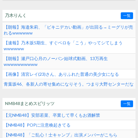
乃木りんく
一覧
【朗報】海邉朱莉、「ビキニデカい動画」が出回る→ミーグリが売
れるwwwwww
【速報】乃木坂5期生、すぐベロを「こう」やってシてしまう
wwwwww
【朗報】瀬戸口心月のノーバン始球式動画、13万再生
wwwwwwwwww
【画像】清宮レイ(23)さん、ありふれた普通の美少女になる
青葉坂46、各新人の寄せ集めになりそう。つまり大野センターだな
NMB48まとめスピリッツ
一覧
【元NMB48】安部若菜、卒業して早くもお酒解禁
【NMB48】POPに注意喚起きてる
【NMB48】「ご乱心！士キャンプ」出演メンバーがこちら