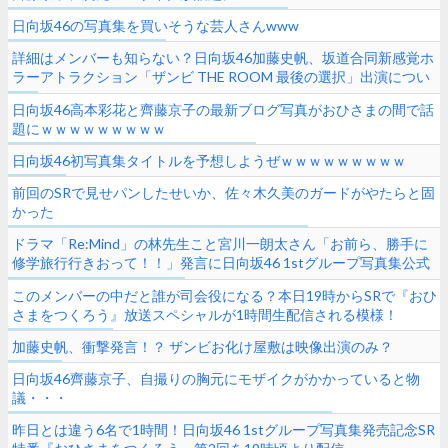
日向坂46の写真集を買いそうな芸人さんwww
詳細はメンバーも知らない？日向坂46加藤史帆、坂道合同新感覚ホ
ラーアトラクション「ザンビ THE ROOM 最後の選択」出演につい
てコメント【レコメン！】
日向坂46高本彩花と齊藤京子の最新ブログ写真がおひさまの間で話
題にｗｗｗｗｗｗｗｗｗ
日向坂46初写真集タイトルを予想しようぜｗｗｗｗｗｗｗｗｗ
前回のSRで見せパンしたせいか、佐々木久美のガードがやたらと固
かった
ドラマ「Re:Mind」の林先生こと宮川一朗太さん「お前ら、勝手に
修学旅行行きおって！！」発言に日向坂46 1stグループ写真集公式
ツイッターが反応
このメンバーの中だと誰が司会役になる？本日19時からSRで『おひ
さまをつくろう』放送スペシャルが1時間生配信される模様！
加藤史帆、衝撃発言！？ ザンビお化け屋敷は映像出演のみ？
日向坂46齊藤京子、自撮りの胸元にモザイクがかかっていると物
議・・・
昨日とは違う6名で1時間！日向坂46 1stグループ写真集発売記念SR