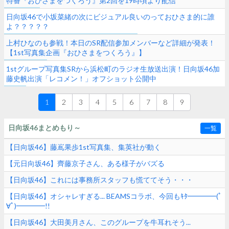
特番『おひさまをつくろう』第2回を19時頃より配信
日向坂46で小坂菜緒の次にビジュアル良いのっておひさま的に誰
よ？？？？？
上村ひなのも参戦！本日のSR配信参加メンバーなど詳細が発表！
【1st写真集企画『おひさまをつくろう』】
1stグループ写真集SRから浜松町のラジオ生放送出演！日向坂46加
藤史帆出演「レコメン！」オフショット公開中
1
2
3
4
5
6
7
8
9
日向坂46まとめもり～
一覧
【日向坂46】藤嶌果歩1st写真集、集英社が動く
【元日向坂46】齊藤京子さん、ある様子がバズる
【日向坂46】これには事務所スタッフも慌ててそう・・・
【日向坂46】オシャレすぎる... BEAMSコラボ、今回もｷﾀ━━━━(ﾟ
∀ﾟ)━━━━!!
【日向坂46】大田美月さん、このグループを牛耳れそう...