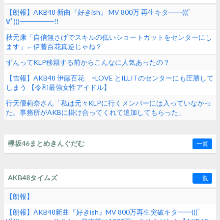
【朗報】AKB48 新曲『好きish』 MV 800万 再生キタ━━(((ﾟ
∀ﾟ)))━━━━━!!
秋元康「自信無さげでスキルの低いショートカットをセンターにし
ます」←伊藤百花真逆じゃね？
ずんってKLP移籍する前からこんなに人気あったの？
【吉報】AKB48 伊藤百花 =LOVE とILLITのセンターにも圧勝して
しまう 【令和最強女性アイドル】
行天優莉奈さん「私は元々KLPに行くメンバーには入っていなかっ
た。事務所がAKBに掛け合ってくれて追加してもらった」
欅坂46まとめきんぐだむ
一覧
AKB48タイムズ
一覧
【朗報】
【朗報】AKB48新曲『好きish』MV 800万再生突破キタ━━(((ﾟ