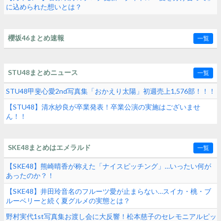
に込められた想いとは？
櫻坂46まとめ速報
一覧
STU48まとめニュース
一覧
STU48甲斐心愛2nd写真集「おかえり太陽」初週売上1,576部！！！
【STU48】清水紗良が卒業発表！卒業公演の実施はございませ
ん！！
SKE48まとめはエメラルド
一覧
【SKE48】熊崎晴香が称えた「ナイスピッチング」…いったい何が
あったのか？！
【SKE48】井田玲音名のフルーツ愛が止まらない…スイカ・桃・ブ
ルーベリーと続く夏グルメの実態とは？
野村実代1st写真集お渡し会に大反響！松本慈子のセレモニアルピッ