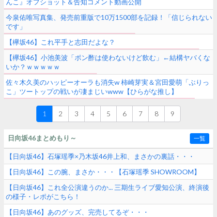
んこ』オフショット＆告知コメント動画公開
今泉佑唯写真集、発売前重版で10万1500部を記録！「信じられない
です」
【欅坂46】これ平手と志田だよな？
【欅坂46】小池美波「ポン酢は使わないけど飲む」←結構ヤバくな
いか？ｗｗｗｗｗ
佐々木久美のハッピーオーラも消失w 柿崎芽実＆宮田愛萌「ぶりっ
こ」ツートップの戦いが凄まじいwww【ひらがな推し】
1
2
3
4
5
6
7
8
9
日向坂46まとめもり～
一覧
【日向坂46】石塚瑶季×乃木坂46井上和、まさかの裏話・・・
【日向坂46】この腕、まさか・・・【石塚瑶季 SHOWROOM】
【日向坂46】これ全公演違うのか... 三期生ライブ愛知公演、終演後
の様子・レポがこちら！
【日向坂46】あのグッズ、完売してるぞ・・・