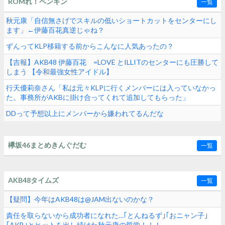
ROMれ！ペンギン
一覧
秋元康「自信無さげでスキルの低いショートカットをセンターにし
ます」←伊藤百花真逆じゃね？
ずんってKLP移籍する前からこんなに人気あったの？
【吉報】AKB48 伊藤百花 =LOVE とILLITのセンターにも圧勝して
しまう 【令和最強女性アイドル】
行天優莉奈さん「私は元々KLPに行くメンバーには入っていなかっ
た。事務所がAKBに掛け合ってくれて追加してもらった」
DDって予想以上にメンバーから嫌われてるんだな
欅坂46まとめきんぐだむ
一覧
AKB48タイムズ
一覧
【疑問】今年はAKB48は@JAM出ないのかな？
責任を取らないから成功者になれた…｢とんねるず｣｢おニャン子｣
｢AKB｣とヒットを出し続けた秋元康の哲学！！！