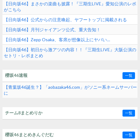
【日向坂46】まさかの楽曲も披露！『三期生LIVE』愛知公演のレポ
がこちら
【日向坂46】公式からの注意喚起、ヤフートップに掲載される
【日向坂46】月刊ジャイアンツ公式、重大告知！
【日向坂46】Zepp Osaka、客席が想像以上にヤバい…
【日向坂46】初日から激アツの内容！！『三期生LIVE』大阪公演の
セトリ・レポまとめ
櫻坂46速報
一覧
【青葉坂46誕生？】「aobazaka46.com」がソニー系ネームサーバー
に
チーム8まとめりか
一覧
櫻坂46まとめきんぐだむ
一覧