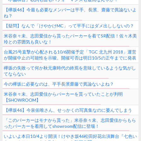
【欅坂46】今最も必要なメンバーは平手、長濱、齋藤で異論ないよ
ね？
【疑問】なんで「けやかけMC」って平手にはダメ出ししないの？
米谷奈々未、志田愛佳から貰ったパーカーを着てSR配信！佐々木美
玲との雰囲気も良いな！
台風25号直撃が心配される10/6開催予定「TGC 北九州 2018」運営
が開催中止の可能性を示唆。開催可否は明日10/5の正午までに発表
欅坂の失敗って何か秋元康時代の終焉を意味しているような気がし
てならない
今の欅坂に必要なのは、平手長濱齋藤で異論ないよね？
米谷奈々未、志田愛佳からパーカーを貰っていたことが判明
【SHOWROOM】
【欅坂46】今泉佑唯さん、せっかくの写真集なのに萎んでしまう
「このパーカーはモナから貰った」米谷奈々未、志田愛佳からもら
ったパーカーを着用してshowroom配信に登場！
いよいよ本日10/4より開演！けやき坂46松田好花出演舞台『七色い