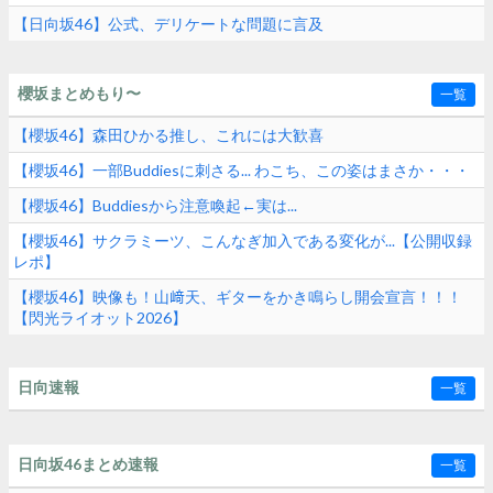
【日向坂46】公式、デリケートな問題に言及
櫻坂まとめもり〜
一覧
【櫻坂46】森田ひかる推し、これには大歓喜
【櫻坂46】一部Buddiesに刺さる... わこち、この姿はまさか・・・
【櫻坂46】Buddiesから注意喚起←実は...
【櫻坂46】サクラミーツ、こんなぎ加入である変化が...【公開収録
レポ】
【櫻坂46】映像も！山﨑天、ギターをかき鳴らし開会宣言！！！
【閃光ライオット2026】
日向速報
一覧
日向坂46まとめ速報
一覧