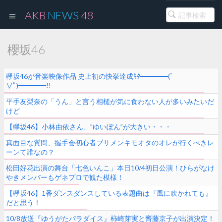
AKB
NEWS
48
櫻坂46
欅坂46が音楽映像作品 史上初の快挙達成ｷﾀ━━━━(ﾟ
∀ﾟ)━━━━!!
平手友梨奈の「うん」と言う相槌が気に食わない人が多いみたいだ
けど
【欅坂46】小林由依さん、”ゆいぽん”が大きい・・・
真面目な質問、握手会初心者ブサメンキモオタのオレが行くべきレ
ーンて誰なの？
松田好花出演の舞台「七色いんこ」本日10/4初日公演！ひらがなけ
やきメンバーもゲネプロで観た模様！
【欅坂46】1番ダンスダンスしている表題曲は『風に吹かれても』
だと思う！
10/8放送『ゆうがたパラダイス』柿崎芽実と齊藤京子が出演決定！