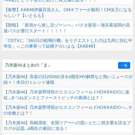
【衝撃】AKB48伊藤百花さん、CMオファーが殺到！CM女王になる
らしい？【いともも】
【朗報】「新宿から推し活ゾーンへ」バスタ新宿～海浜幕張間の高
速バスが運行スタート！！！！！
「CDTVに『365日の紙飛行機』をリクエストしたのは九州に住む中
学生」←この事実って結構デカいよな【AKB48】
乃木坂46まとめの「ま」
一覧
【乃木坂46】音楽の日2026出演＆6期生MV解禁など熱いニュースが
続々！本日のトレンド速報
【乃木坂46】乃木坂野球部がエスコンフィールドHOKKAIDOに遠
征…きつねダンスとファーストピッチの裏側とは？！
【乃木坂46】乃木坂野球部がエスコンフィールドHOKKAIDOへ…そ
の全貌とは？！
【乃木坂46】長嶋凛桜、全国ツアーへの思いとたこ焼き愛を語るブ
ログが話題…6期生の素顔に迫る！