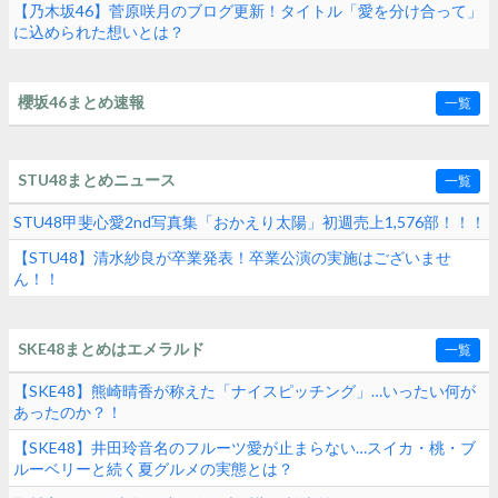
【乃木坂46】菅原咲月のブログ更新！タイトル「愛を分け合って」
に込められた想いとは？
櫻坂46まとめ速報
一覧
STU48まとめニュース
一覧
STU48甲斐心愛2nd写真集「おかえり太陽」初週売上1,576部！！！
【STU48】清水紗良が卒業発表！卒業公演の実施はございませ
ん！！
SKE48まとめはエメラルド
一覧
【SKE48】熊崎晴香が称えた「ナイスピッチング」…いったい何が
あったのか？！
【SKE48】井田玲音名のフルーツ愛が止まらない…スイカ・桃・ブ
ルーベリーと続く夏グルメの実態とは？