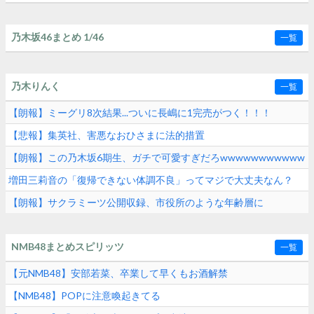
乃木坂46まとめ 1/46
一覧
乃木りんく
一覧
【朗報】ミーグリ8次結果...ついに長嶋に1完売がつく！！！
【悲報】集英社、害悪なおひさまに法的措置
【朗報】この乃木坂6期生、ガチで可愛すぎだろwwwwwwwwwww
増田三莉音の「復帰できない体調不良」ってマジで大丈夫なん？
【朗報】サクラミーツ公開収録、市役所のような年齢層に
NMB48まとめスピリッツ
一覧
【元NMB48】安部若菜、卒業して早くもお酒解禁
【NMB48】POPに注意喚起きてる