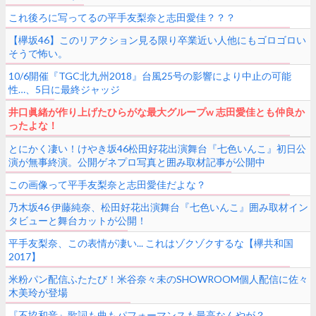
これ後ろに写ってるの平手友梨奈と志田愛佳？？？
【欅坂46】このリアクション見る限り卒業近い人他にもゴロゴロい
そうで怖い。
10/6開催『TGC北九州2018』台風25号の影響により中止の可能
性…、5日に最終ジャッジ
井口眞緒が作り上げたひらがな最大グループw 志田愛佳とも仲良か
ったよな！
とにかく凄い！けやき坂46松田好花出演舞台『七色いんこ』初日公
演が無事終演。公開ゲネプロ写真と囲み取材記事が公開中
この画像って平手友梨奈と志田愛佳だよな？
乃木坂46 伊藤純奈、松田好花出演舞台『七色いんこ』囲み取材イン
タビューと舞台カットが公開！
平手友梨奈、この表情が凄い... これはゾクゾクするな【欅共和国
2017】
米粉パン配信ふたたび！米谷奈々未のSHOWROOM個人配信に佐々
木美玲が登場
『不協和音』歌詞も曲もパフォーマンスも最高なんやが？