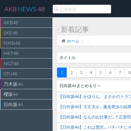
AKB
NEWS
48
AKB48
- 新着記事
SKE48
ホーム
NMB48
HKT48
タイトル
NGT48
1
2
3
4
5
6
7
8
STU48
乃木坂46
日向坂46まとめもり～
櫻坂46
【日向坂46】かほりん、まさかのトラ
日向坂46
【日向坂46】大丈夫か... 藤嶌果歩の結
【日向坂46】なんのお仕事だ...？正
【日向坂46】これは贅沢... バチバチ