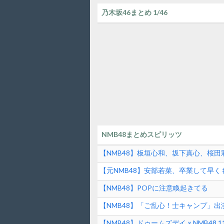
乃木坂46まとめ 1/46
NMB48まとめスピリッツ
【NMB48】板垣心和、坂下真心、桜
【HUK】公式YouTube現地配信番組「HUK
【元NMB48】安部若菜、卒業して早く
【NMB48】POPに注意喚起きてる
【NMB48】「ご乱心！士キャンプ」
【NMB48】ドゥームズデイ × NMB4