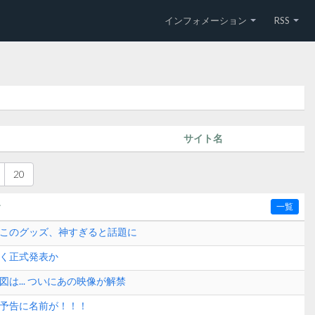
インフォメーション
RSS
サイト名
20
〜
一覧
】このグッズ、神すぎると話題に
なく正式発表か
図は... ついにあの映像が解禁
組予告に名前が！！！