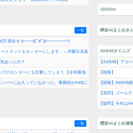
18300ｍ
欅坂46まとめき
一覧
0万 再生キタ━━(((ﾟ∀ﾟ)))━━━━━!!
AKB48タイムズ
ョートカットをセンターにします」←伊藤百花真
人気あったの？
【AKB48】ア
沙樹】
とILLITのセンターにも圧勝してしまう 【令和最強
【朗報】
メンバーには入っていなかった。事務所がAKBに
【朗報】AKB48新曲
ゃ発売前に1000万
【質問】ゴールデ
【疑問】今年はAK
櫻坂46まとめ速
一覧