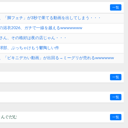
一覧
、「脚フェチ」が3秒で果てる動画を出してしまう・・・
浴衣2026、ガチで一線を越えるwwwwwww
さん、その格好は夜の店じゃん・・・
球部、ぶっちゃけもう鬱陶しい件
、「ビキニデカい動画」が出回る→ミーグリが売れるwwwwww
一覧
一覧
きんぐだむ
一覧