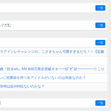
一覧
んぐだむ
一覧
一覧
カペラアイソレチャレンジの、こさきちゃん可愛すぎるだろ！！【近藤
『好きish』MV 800万再生突破キタ━━(((ﾟ∀ﾟ)))━━━━━!! こり
いきそうだな！【AKB48 68thシングル】
ンに冠番組を持つ女アイドルがいないのは何故なのか？
B48は@JAM出ないのかな？
報
一覧