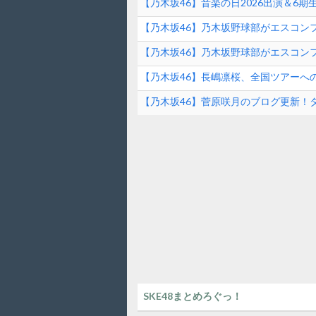
【乃木坂46】音楽の日2026出演＆6
ンド速報
【乃木坂46】乃木坂野球部がエスコンフ
ファーストピッチの裏側とは？！
【乃木坂46】乃木坂野球部がエスコンフ
【乃木坂46】長嶋凛桜、全国ツアーへ
の素顔に迫る！
【乃木坂46】菅原咲月のブログ更新！
は？
SKE48まとめろぐっ！