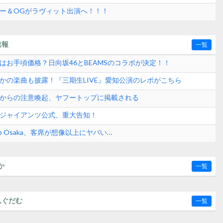
バー＆OGがラヴィット出演へ！！！
速報
一覧
はお手頃価格？日向坂46とBEAMSのコラボが決定！！
さかの楽曲も披露！『三期生LIVE』愛知公演のレポがこちら
式からの注意喚起、ヤフートップに掲載される
刊ジャイアンツ公式、重大告知！
p Osaka、客席が想像以上にヤバい…
か
一覧
んぐだむ
一覧