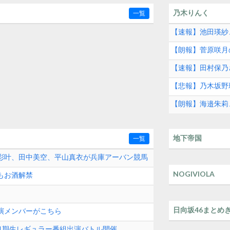
乃木りんく
一覧
【速報】池田瑛紗
【朗報】菅原咲月の
【速報】田村保乃
【悲報】乃木坂野
【朗報】海邉朱莉
地下帝国
一覧
田彩叶、田中美空、平山真衣が兵庫アーバン競馬
 Campus Live」に出演
NOGIVIOLA
もお酒解禁
日向坂46まとめ
出演メンバーがこちら
8 11期生レギュラー番組出演バトル開催