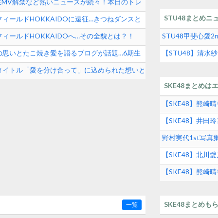
期生MV解禁など熱いニュースが続々！本日のトレ
STU48まとめニ
ィールドHOKKAIDOに遠征…きつねダンスと
ィールドHOKKAIDOへ…その全貌とは？！
STU48甲斐心愛
の思いとたこ焼き愛を語るブログが話題…6期生
【STU48】清
タイトル「愛を分け合って」に込められた想いと
SKE48まとめは
【SKE48】熊
【SKE48】井
グルメの実態とは
野村実代1st写
SKE48界隈トレ
【SKE48】北川
【SKE48】熊
SKE48まとめも
一覧