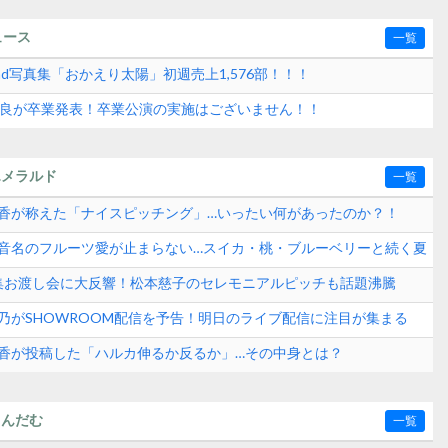
ュース
一覧
2nd写真集「おかえり太陽」初週売上1,576部！！！
水紗良が卒業発表！卒業公演の実施はございません！！
エメラルド
一覧
崎晴香が称えた「ナイスピッチング」…いったい何があったのか？！
田玲音名のフルーツ愛が止まらない…スイカ・桃・ブルーベリーと続く夏
？
真集お渡し会に大反響！松本慈子のセレモニアルピッチも話題沸騰
ンド速報
愛乃がSHOWROOM配信を予告！明日のライブ配信に注目が集まる
崎晴香が投稿した「ハルカ伸るか反るか」…その中身とは？
らんだむ
一覧