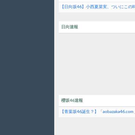
【日向坂46】小西夏菜実、ついにこの時が
日向速報
櫻坂46速報
【青葉坂46誕生？】「aobazaka46.