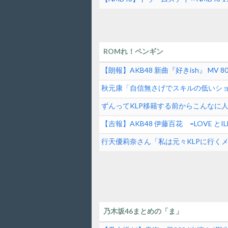
ROMれ！ペンギン
【朗報】AKB48 新曲『好きish』 MV 80
秋元康「自信無さげでスキルの低いシ
逆じゃね？
ずんってKLP移籍する前からこんなに
【吉報】AKB48 伊藤百花 =LOVE 
女性アイドル】
行天優莉奈さん「私は元々KLPに行く
掛け合ってくれて追加してもらった」
乃木坂46まとめの「ま」