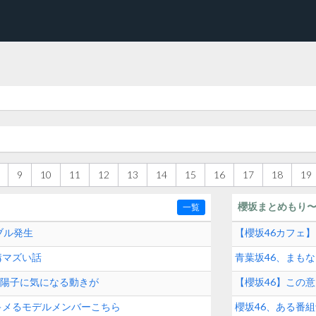
9
10
11
12
13
14
15
16
17
18
19
櫻坂まとめもり
一覧
ブル発生
【櫻坂46カフェ
構マズい話
青葉坂46、まも
源司陽子に気になる動きが
【櫻坂46】この意
にキメるモデルメンバーこちら
櫻坂46、ある番