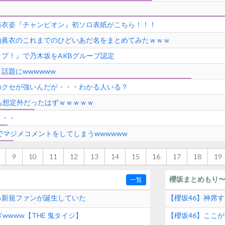
浴衣姿『チャンピオン』初ソロ表紙がこちら！！！
内眞衣のこれまでのひどいあだ名をまとめてみたｗｗｗ
プ！』で乃木坂をAKBグループ認定
話題にwwwwww
のクセが強いんだが・・・わかる人いる？
も想定外だったはずｗｗｗｗｗ
・・・
でマジメコメントをしてしまうwwwwww
9
10
11
12
13
14
15
16
17
18
19
櫻坂まとめもり
一覧
ある新規ファンが誕生していた
【櫻坂46】神席す
What’s lonesome
wwww【THE 鬼タイジ】
【櫻坂46】ここが