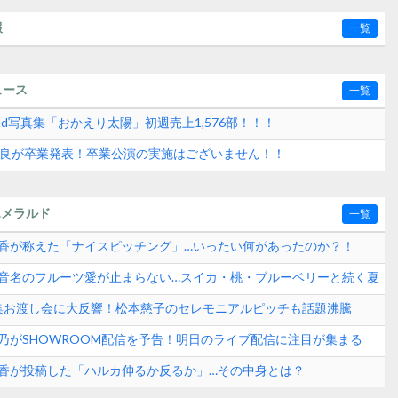
報
一覧
ュース
一覧
2nd写真集「おかえり太陽」初週売上1,576部！！！
水紗良が卒業発表！卒業公演の実施はございません！！
エメラルド
一覧
崎晴香が称えた「ナイスピッチング」…いったい何があったのか？！
田玲音名のフルーツ愛が止まらない…スイカ・桃・ブルーベリーと続く夏
？
真集お渡し会に大反響！松本慈子のセレモニアルピッチも話題沸騰
ンド速報
愛乃がSHOWROOM配信を予告！明日のライブ配信に注目が集まる
崎晴香が投稿した「ハルカ伸るか反るか」…その中身とは？