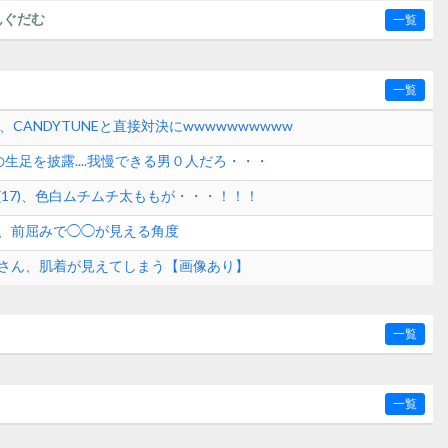
んぐだむ
一覧
一覧
、CANDYTUNEと直接対決にwwwwwwwwww
生足を披露....我慢できる男０人だろ・・・
(17)、色白ムチムチ太ももが・・・！！！
、前屈みで◯◯が見える角度
さん、肌着が見えてしまう【画像あり】
一覧
一覧