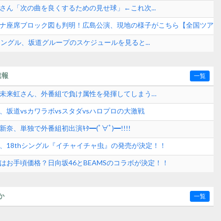
?】
さん「次の曲を良くするための見せ球」←これ次...
ーナ座席ブロック図も判明！広島公演、現地の様子がこちら【全国ツア
onesome?- 】
hシングル、坂道グループのスケジュールを見ると...
速報
一覧
橋未来虹さん、外番組で負け属性を発揮してしまう…
、坂道vsカワラボvsスタダvsハロプロの大激戦
奈、単独で外番組初出演ｷﾀ━(ﾟ∀ﾟ)━!!!!
6、18thシングル『イチャイチャ虫』の発売が決定！！
はお手頃価格？日向坂46とBEAMSのコラボが決定！！
か
一覧