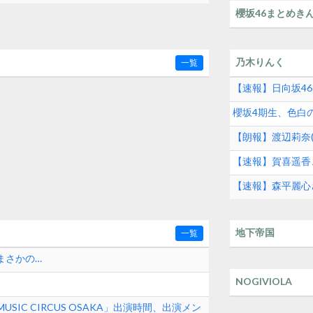
櫻坂46まとめき
乃木りんく
一覧
【速報】日向坂46
櫻坂4期生、色白の
【朗報】渡辺莉奈
【速報】賀喜遥香
【速報】森平麗心
地下帝国
一覧
まさかの…
NOGIVIOLA
MUSIC CIRCUS OSAKA」出演時間、出演メン