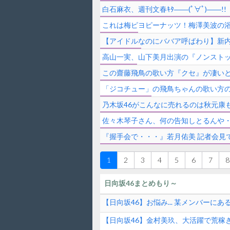
白石麻衣、週刊文春ｷﾀ――(ﾟ∀ﾟ)――!!
これは梅ピヨピーナッツ！梅澤美波の
【アイドルなのにババア呼ばわり】新
高山一実、山下美月出演の『ノンストッ
この齋藤飛鳥の歌い方『クセ』が凄いと
「ジコチュー」の飛鳥ちゃんの歌い方
乃木坂46がこんなに売れるのは秋元康
佐々木琴子さん、何の告知しとるんや
『握手会で・・・』若月佑美 記者会見
1
2
3
4
5
6
7
8
日向坂46まとめもり～
【日向坂46】お悩み... 某メンバーに
【日向坂46】金村美玖、大活躍で荒稼ぎ