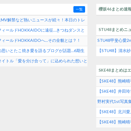
櫻坂46まとめ速
一覧
期生MV解禁など熱いニュースが続々！本日のトレ
STU48まとめニ
ィールドHOKKAIDOに遠征…きつねダンスと
ィールドHOKKAIDOへ…その全貌とは？！
STU48甲斐心愛
の思いとたこ焼き愛を語るブログが話題…6期生
【STU48】清
タイトル「愛を分け合って」に込められた想いと
SKE48まとめは
【SKE48】熊
【SKE48】井
グルメの実態とは
野村実代1st写
SKE48界隈トレ
【SKE48】北川
【SKE48】熊