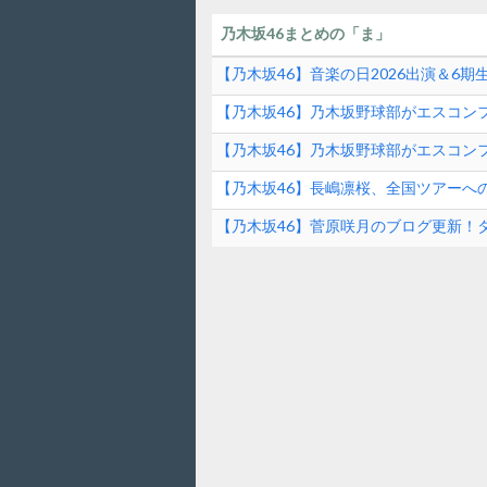
乃木坂46まとめの「ま」
【乃木坂46】音楽の日2026出演＆6
ンド速報
【乃木坂46】乃木坂野球部がエスコンフ
ファーストピッチの裏側とは？！
【乃木坂46】乃木坂野球部がエスコンフ
【乃木坂46】長嶋凛桜、全国ツアーへ
の素顔に迫る！
【乃木坂46】菅原咲月のブログ更新！
は？