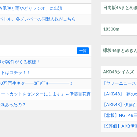
日向坂46まとめ
渋谷凪咲と雨やどりラジオ」に出演
演バトル、各メンバーの同盟人数がこちら
18300ｍ
欅坂46まとめき
一覧
コラボ案件がくる模様！
AKB48タイムズ
ストはコチラ！！！
0万 再生キタ━━(((ﾟ∀ﾟ)))━━━━━!!
【ヤフーニュース
る」新公演に夢の
ョートカットをセンターにします」←伊藤百花真
【AKB48】｢
人気あったの？
【AKB48】伊藤
も厳選‼︎沖縄旅
【悲報】NGT48
10月28日発売】
【S評価】AKB
回120点のアイド