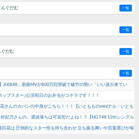
きんぐだむ
一覧
一覧
んぐだむ
一覧
一覧
】AKB48、新曲MVが800万回突破で破竹の勢い「いい波が来てい
東京ドームへの想い込める！！！
夢のポップスター｣公演初日のお弁当がコチラです！！！
百花さんのカバンの中身がこちら！！！【いともものminiナル・いとも
行の必須アイテムをご紹介♡】
三村妃乃さんの、選抜落ちは可哀想だよね！？【NGT48 12thシングル
伊藤百花は 圧倒的なスター性を持ち合わせ 立ち振る舞いや言葉選びが毎
ル【AKB48いともも】