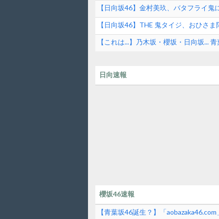
【日向坂46】金村美玖、バタフライ鬼に
【日向坂46】THE 鬼タイジ、おひさ
虹】
【これは...】乃木坂・櫻坂・日向坂...
日向速報
櫻坂46速報
【青葉坂46誕生？】「aobazaka46.