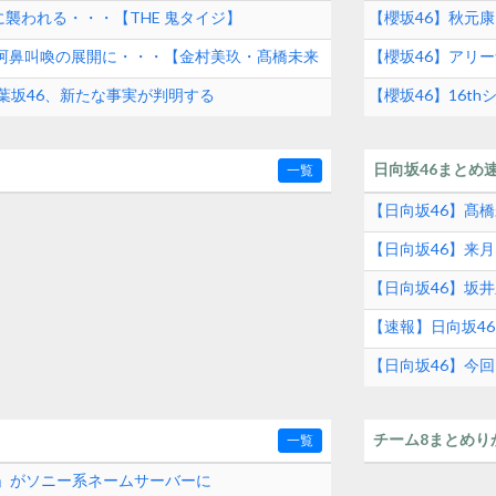
What’s lonesome
襲われる・・・【THE 鬼タイジ】
【櫻坂46】秋元康
ま阿鼻叫喚の展開に・・・【金村美玖・髙橋未来
【櫻坂46】アリ
ー2026 -What’s l
 青葉坂46、新たな事実が判明する
【櫻坂46】16t
日向坂46まとめ
一覧
【日向坂46】髙
【日向坂46】来月
【日向坂46】坂井新
【速報】日向坂4
【日向坂46】今回
チーム8まとめり
一覧
com」がソニー系ネームサーバーに