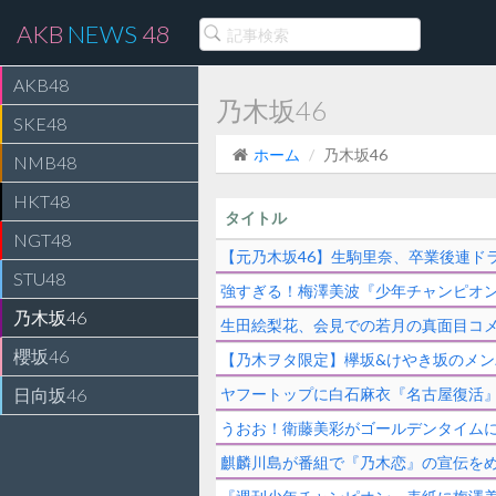
AKB
NEWS
48
AKB48
乃木坂46
SKE48
ホーム
乃木坂46
NMB48
HKT48
タイトル
NGT48
【元乃木坂46】生駒里奈、卒業後連ド
STU48
強すぎる！梅澤美波『少年チャンピオン』
乃木坂46
生田絵梨花、会見での若月の真面目コメ
櫻坂46
【乃木ヲタ限定】欅坂&けやき坂のメ
日向坂46
ヤフートップに白石麻衣『名古屋復活
うおお！衛藤美彩がゴールデンタイム
麒麟川島が番組で『乃木恋』の宣伝をめ