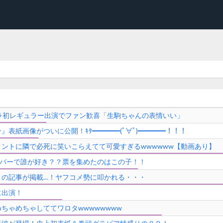
ラ初レギュラー出演でファン歓喜「生駒ちゃんの表情いい」
表紙画像がついに公開！ｷﾀ━━━━(ﾟ∀ﾟ)━━━━！！！
ントに隣で必死に笑いこらえてて可愛すぎるwwwwww【動画あり】
ンバーで誰が好き？？票を集めたのはこの子！！
』の記事が掲載…！ヤフコメ勢に叩かれる・・・
に出演！
ちゃめちゃしててワロタwwwwwwww