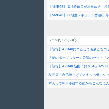
バー変更のお知らせ
【NMB48】塩月希依音が本日放送「
【NMB48】11期生レギュラー番組出
ROMれ！ペンギン
【朗報】AKB48にまたしても新たな
「夢のポップスター」公演のセットリ
【朗報】AKB48 新曲『好きish』 MV 80
秋元康「自信無さげでスキルの低いシ
逆じゃね？
ずんってKLP移籍する前からこんなに