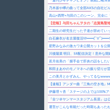
『週刊少年チャンピオン』表紙に梅澤
乃木坂や欅の曲って全部AKSの自社ビ
高山×西野×与田のこのシーン、完全に
【悲報】与田ちゃんヲタの「志賀島聖
二期生の研究生だった子達が辞めてい
白石麻衣が名古屋復活ｷﾀ━━(ﾟ∀ﾟ)
星野みなみの激カワ未公開カットを公
川後陽菜 明日、SR配信決定！意外な開
若月佑美の「握手会で肝炎の話をしたい
和田まあやのモノマネへの振り切りが
この美月とかずみん、やってるなwww
【速報】アンダー曲『三角の空き地』M
伊藤理々杏「ステージの上では100%
『全ツ＠ヤンマースタジアム長居』は公
運営がこんな有能だった時期もあった