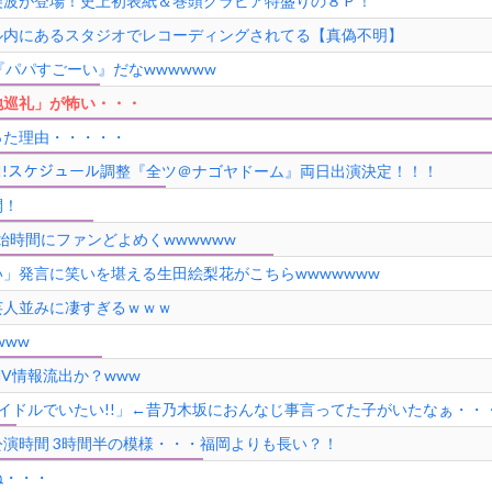
美波が登場！史上初表紙＆巻頭グラビア特盛りの８Ｐ！
ル内にあるスタジオでレコーディングされてる【真偽不明】
『パパすごーい』だなwwwwww
地巡礼」が怖い・・・
った理由・・・・・
━━!!スケジュール調整『全ツ＠ナゴヤドーム』両日出演決定！！！
開！
始時間にファンどよめくwwwwww
」発言に笑いを堪える生田絵梨花がこちらwwwwwww
芸人並みに凄すぎるｗｗｗ
www
V情報流出か？www
アイドルでいたい!!」←昔乃木坂におんなじ事言ってた子がいたなぁ・・
演時間 3時間半の模様・・・福岡よりも長い？！
ね・・・