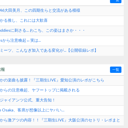
坂46大田美月、この四期生らと交流がある模様
ひかる推し、これには大歓喜
ddiesに刺さる... わこち、この姿はまさか・・・
esから注意喚起←実は...
ミーツ、こんなぎ加入である変化が...【公開収録レポ】
速報
一覧
さかの楽曲も披露！『三期生LIVE』愛知公演のレポがこちら
式からの注意喚起、ヤフートップに掲載される
刊ジャイアンツ公式、重大告知！
p Osaka、客席が想像以上にヤバい…
日から激アツの内容！！『三期生LIVE』大阪公演のセトリ・レポまと