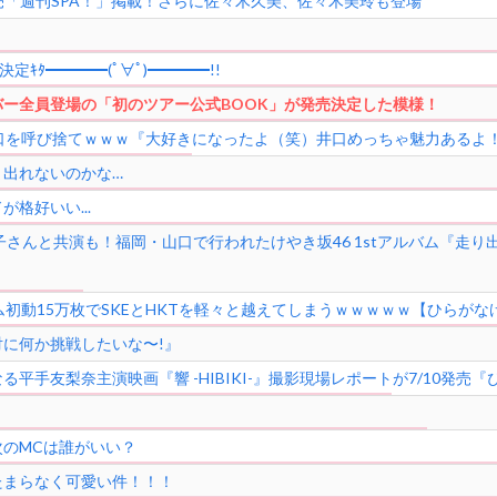
売「週刊SPA！」掲載！さらに佐々木久美、佐々木美玲も登場
決定ｷﾀ━━━━(ﾟ∀ﾟ)━━━━!!
ー全員登場の「初のツアー公式BOOK」が発売決定した模様！
口を呼び捨てｗｗｗ『大好きになったよ（笑）井口めっちゃ魅力あるよ
ま出れないのかな…
格好いい...
子さんと共演も！福岡・山口で行われたけやき坂46 1stアルバム『走
初動15万枚でSKEとHKTを軽々と越えてしまうｗｗｗｗｗ【ひらがな
に何か挑戦したいな〜!』
梨奈主演映画『響 -HIBIKI-』撮影現場レポートが7/10発売『ぴあ Mo
のMCは誰がいい？
たまらなく可愛い件！！！