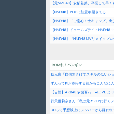
【元NMB48】安部若菜、卒業して早く
【NMB48】POPに注意喚起きてる
【NMB48】「ご乱心！士キャンプ」
【NMB48】ドゥームズデイ × NMB4
【NMB48】『NMB48 MVリメイ
ROMれ！ペンギン
秋元康「自信無さげでスキルの低いシ
逆じゃね？
ずんってKLP移籍する前からこんなに
【吉報】AKB48 伊藤百花 =LOVE 
女性アイドル】
行天優莉奈さん「私は元々KLPに行く
掛け合ってくれて追加してもらった」
DDって予想以上にメンバーから嫌われ