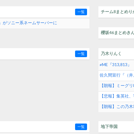
め
チーム8まとめり
一覧
com」がソニー系ネームサーバーに
櫻坂46まとめき
乃木りんく
一覧
≠ME『313,813
佐久間宣行『（井
【朗報】ミーグリ8
【悲報】集英社、
【朗報】この乃木
地下帝国
一覧