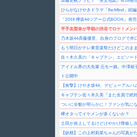
加藤史帆グラビア『美女地図』6/26発
ひらがなけやきドラマ「Re:Mind」続編
『2018 欅坂46ツアー公式BOOK』発売
平手友梨奈が早朝の渋谷でロケ！メンバ
乃木坂46斉藤優里、自身のブログで井
もう明日がテレ東音楽祭だけどこのま
佐々木久美の「キャプテン」エピソードが
アイドル界の大先輩 元モー娘。中澤裕
ト公開中
【衝撃】けやき坂46、デビューアルバム
キャプテン佐々木久美『また全員で絶対
ついに全貌が明らかに！ファンが気になる平手友
欅オタってイケメンが多くないか？
土田が炎上してるけどけやかけ降板し次
【妖精】この上村莉菜ちゃんの写真が