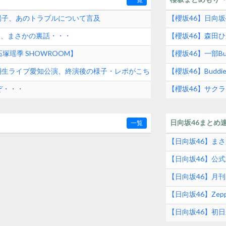
司陽子、あのトラブルについて言及
【櫻坂46】日向
和、まさかの裏話・・・
【櫻坂46】森田
塚瑶季 SHOWROOM】
【櫻坂46】一部Bu
 三期生ライブ愛知公演、終演後の様子・レポがこち
【櫻坂46】Buddi
ぞ・・・
【櫻坂46】サクラ
日向坂46まとめ
一覧
【日向坂46】ま
【日向坂46】公
【日向坂46】月
【日向坂46】Zep
【日向坂46】初