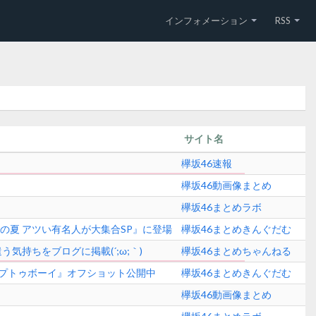
インフォメーション
RSS
サイト名
欅坂46速報
欅坂46動画像まとめ
欅坂46まとめラボ
この夏 アツい有名人が大集合SP』に登場
欅坂46まとめきんぐだむ
持ちをブログに掲載(´;ω;｀)
欅坂46まとめちゃんねる
プトゥボーイ』オフショット公開中
欅坂46まとめきんぐだむ
欅坂46動画像まとめ