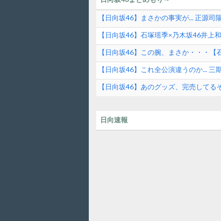
【日向坂46】まさかの事実が... 正源
【日向坂46】石塚瑶季×乃木坂46井上
【日向坂46】この腕、まさか・・・【石
【日向坂46】これ全公演違うのか...
ら！
【日向坂46】あのグッズ、完売してる
日向速報