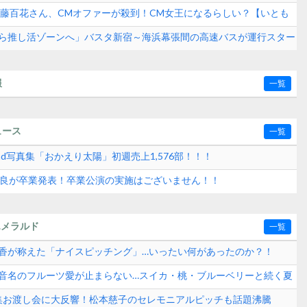
学！！！
8伊藤百花さん、CMオファーが殺到！CM女王になるらしい？【いとも
ら推し活ゾーンへ」バスタ新宿～海浜幕張間の高速バスが運行スター
報
一覧
ュース
一覧
2nd写真集「おかえり太陽」初週売上1,576部！！！
水紗良が卒業発表！卒業公演の実施はございません！！
エメラルド
一覧
崎晴香が称えた「ナイスピッチング」…いったい何があったのか？！
田玲音名のフルーツ愛が止まらない…スイカ・桃・ブルーベリーと続く夏
？
真集お渡し会に大反響！松本慈子のセレモニアルピッチも話題沸騰