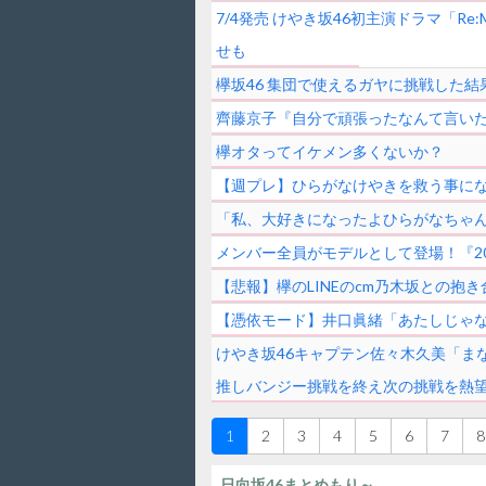
7/4発売 けやき坂46初主演ドラマ「Re
せも
欅坂46 集団で使えるガヤに挑戦した結
齊藤京子『自分で頑張ったなんて言い
欅オタってイケメン多くないか？
【週プレ】ひらがなけやきを救う事に
「私、大好きになったよひらがなちゃん
メンバー全員がモデルとして登場！『20
【悲報】欅のLINEのcm乃木坂との抱
【憑依モード】井口眞緒「あたしじゃ
けやき坂46キャプテン佐々木久美「ま
推しバンジー挑戦を終え次の挑戦を熱
1
2
3
4
5
6
7
8
日向坂46まとめもり～