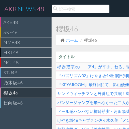
AKB
NEWS
48
AKB48
櫻坂46
SKE48
ホーム
櫻坂46
NMB48
HKT48
タイトル
NGT48
欅坂(漢字)の「コア4」が平手、ねる、
STU48
『バズリズム02』けやき坂46出演日判
乃木坂46
『KEYAROOM』最終回にて、影山優佳のブ
櫻坂46
サンドウィッチマンと外番組で共演！織田
日向坂46
バンジージャンプを飛べなかった二人が
ドール感ハンパない柿崎芽実・河田陽
けやき坂46キャプテン佐々木久美「メ