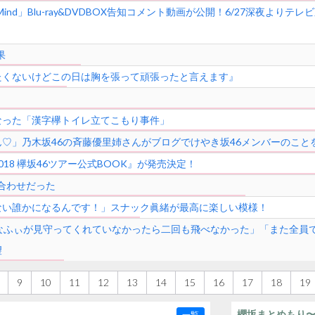
:Mind」Blu-ray&DVDBOX告知コメント動画が公開！6/27深夜よ
果
たくないけどこの日は胸を張って頑張ったと言えます』
なった「漢字欅トイレ立てこもり事件」
♡」乃木坂46の斉藤優里姉さんがブログでけやき坂46メンバーのこと
18 欅坂46ツアー公式BOOK』が発売決定！
き合わせだった
ない誰かになるんです！」スナック眞緒が最高に楽しい模様！
なふぃが見守ってくれていなかったら二回も飛べなかった」「また全員
望
9
10
11
12
13
14
15
16
17
18
19
櫻坂まとめもり
一覧