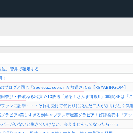
理佐、菅井で確定する
明！
ログと同じ「See you… soon.」が放送される【KEYABINGO!4】
奈那・長濱ねる出演 7/10放送「踊る！さんま御殿!!」3時間SPは『
ファンに謝罪・・・それを受けて代わりに飛んだ二人がさりげなく気遣う気
菜グラビア×美しすぎる副キャプテン守屋茜グラビア！好評発売中『アッ
ンバーがいないと生きていけない。会えませんってなったら･･･」