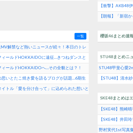
続けた秋元康の哲
【衝撃】AKB4
も】
【朗報】「新宿か
ト！！！！！
櫻坂46まとめ速
一覧
期生MV解禁など熱いニュースが続々！本日のトレ
STU48まとめニ
ィールドHOKKAIDOに遠征…きつねダンスと
ィールドHOKKAIDOへ…その全貌とは？！
STU48甲斐心愛
の思いとたこ焼き愛を語るブログが話題…6期生
【STU48】清
タイトル「愛を分け合って」に込められた想いと
SKE48まとめは
【SKE48】熊
【SKE48】井
グルメの実態とは
野村実代1st写