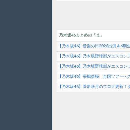
乃木坂46まとめの「ま」
【乃木坂46】音楽の日2026出演＆6
ンド速報
【乃木坂46】乃木坂野球部がエスコンフ
ファーストピッチの裏側とは？！
【乃木坂46】乃木坂野球部がエスコンフ
【乃木坂46】長嶋凛桜、全国ツアーへ
の素顔に迫る！
【乃木坂46】菅原咲月のブログ更新！
は？