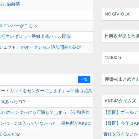
もお酒解禁
NOGIVIOLA
出演メンバーがこちら
日向坂46まとめ
8 11期生レギュラー番組出演バトル開催
クプロジェクト』のオークション追加開催が決定
18300ｍ
欅坂46まとめき
一覧
ョートカットをセンターにします」←伊藤百花真
AKB48タイムズ
人気あったの？
とILLITのセンターにも圧勝してしまう 【令和最強
【質問】ゴールデ
メンバーには入っていなかった。事務所がAKBに
【疑問】今年はAK
てるんだな
責任を取らないから