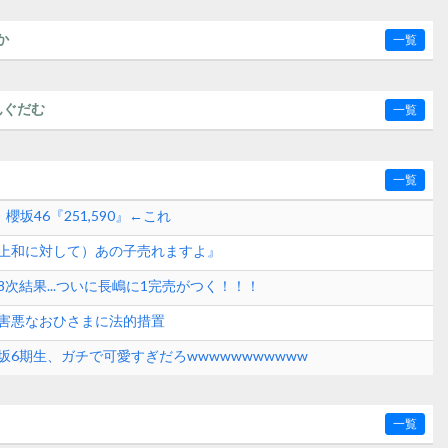
か
一覧
んぐだむ
一覧
一覧
』 櫻坂46『251,590』←これ
上和に対して）あの子売れますよ』
次結果...ついに長嶋に1完売がつく！！！
害悪なおひさまに法的措置
坂6期生、ガチで可愛すぎだろwwwwwwwwwww
一覧