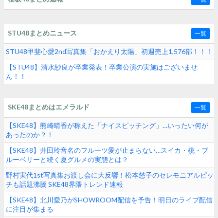
STU48まとめニュース
一覧
STU48甲斐心愛2nd写真集「おかえり太陽」初週売上1,576部！！！
【STU48】清水紗良が卒業発表！卒業公演の実施はございませ
ん！！
SKE48まとめはエメラルド
一覧
【SKE48】熊崎晴香が称えた「ナイスピッチング」…いったい何が
あったのか？！
【SKE48】井田玲音名のフルーツ愛が止まらない…スイカ・桃・ブ
ルーベリーと続く夏グルメの実態とは？
野村実代1st写真集お渡し会に大反響！松本慈子のセレモニアルピッ
チも話題沸騰 SKE48界隈トレンド速報
【SKE48】北川愛乃がSHOWROOM配信を予告！明日のライブ配信
に注目が集まる