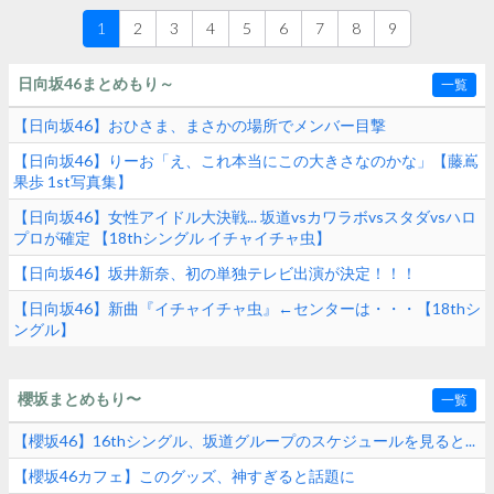
1
2
3
4
5
6
7
8
9
日向坂46まとめもり～
一覧
【日向坂46】おひさま、まさかの場所でメンバー目撃
【日向坂46】りーお「え、これ本当にこの大きさなのかな」【藤嶌
果歩 1st写真集】
【日向坂46】女性アイドル大決戦... 坂道vsカワラボvsスタダvsハロ
プロが確定 【18thシングル イチャイチャ虫】
【日向坂46】坂井新奈、初の単独テレビ出演が決定！！！
【日向坂46】新曲『イチャイチャ虫』←センターは・・・【18thシ
ングル】
櫻坂まとめもり〜
一覧
【櫻坂46】16thシングル、坂道グループのスケジュールを見ると...
【櫻坂46カフェ】このグッズ、神すぎると話題に