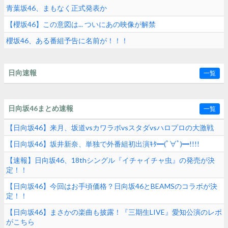
青葉坂46、まもなく正式発表か
【櫻坂46】この意図は... ついにあの映像が解禁
櫻坂46、ある番組予告に名前が！！！
日向速報
一覧
日向坂46まとめ速報
一覧
【日向坂46】来月、坂道vsカワラボvsスタダvsハロプロの大激戦
【日向坂46】坂井新奈、単独で外番組初出演ｷﾀ━(ﾟ∀ﾟ)━!!!!
【速報】日向坂46、18thシングル『イチャイチャ虫』の発売が決
定！！
【日向坂46】今回はお手頃価格？日向坂46とBEAMSのコラボが決
定！！
【日向坂46】まさかの楽曲も披露！『三期生LIVE』愛知公演のレポ
がこちら