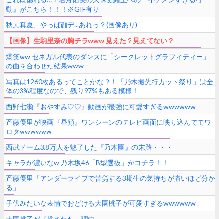
動』がこちら！！！※GIF有り
秋元真夏、やっぱ顔デ...あれっ？(画像あり)
【画像】生駒里奈の胸チラwww 見えた？見えてない？
爆笑ww セネガル代表のダンスに「シークレットグラフィティー」
の曲を合わせた結果www
写真は1260枚あるってことかな？！「乃木撮先行カット祭り」は全
体の3%程度なので、残り97%もある模様！
西野七瀬『おやすみ♡♡』動画が最強に可愛すぎるwwwwww
斉藤優里が映画『昼顔』ワンシーンのテレビ画面に映り込んでてワ
ロタwwwwww
西武ドーム3.8万人を魅了した『乃木團』の末路・・・
キャラが濃いなw 乃木坂46「B型選抜」がコチラ！！
斉藤優里「アンダーライブで苦労する3期生の気持ちが痛いほど分か
る」
子供みたいな表情でおどける大園桃子が可愛すぎるwwwwww
大園桃子が『推された』理由・・・