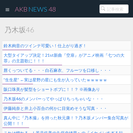
AKB
NEWS
48
乃木坂46
鈴木絢音のツインテ可愛い！仕上がり過ぎ！
大型タイアップ決定！21st新曲『空扉』がアニメ映画『七つの大
罪』の主題歌に！！！
唇くっついてる・・・白石麻衣、フルーツを口移し・・・
”生生星” ←実は星野の星にも生が入っていたｗｗｗｗｗ
阪口珠美が髪型をショートボブに！！？ ※画像あり
乃木坂46のメンバーってやっぱりちっちゃいな・・・
伊藤純奈と井上小百合の何かに目覚めそうな写真・・・
真ん中に『乃木撮』を持った秋元康！？乃木坂メンバー集合写真が
公開！！！
これは惚れる…！若月佑美の久保史緒里への『イケメンすぎる行