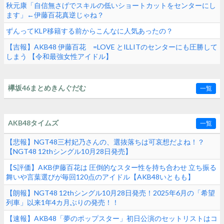
秋元康「自信無さげでスキルの低いショートカットをセンターにし
ます」←伊藤百花真逆じゃね？
ずんってKLP移籍する前からこんなに人気あったの？
【吉報】AKB48 伊藤百花 =LOVE とILLITのセンターにも圧勝して
しまう 【令和最強女性アイドル】
欅坂46まとめきんぐだむ
一覧
AKB48タイムズ
一覧
【悲報】NGT48三村妃乃さんの、選抜落ちは可哀想だよね！？
【NGT48 12thシングル10月28日発売】
【S評価】AKB伊藤百花は 圧倒的なスター性を持ち合わせ 立ち振る
舞いや言葉選びが毎回120点のアイドル【AKB48いともも】
【朗報】NGT48 12thシングル10月28日発売！2025年6月の「希望
列車」以来1年4カ月ぶりの発売！！
【速報】AKB48「夢のポップスター」初日公演のセットリストはコ