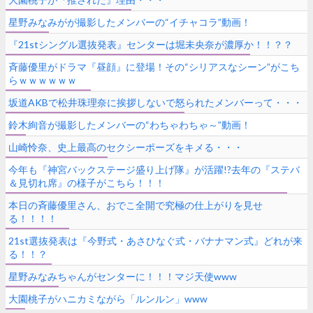
星野みなみがが撮影したメンバーの“イチャコラ”動画！
『21stシングル選抜発表』センターは堀未央奈が濃厚か！！？？
斉藤優里がドラマ『昼顔』に登場！その“シリアスなシーン”がこち
らｗｗｗｗｗｗ
坂道AKBで松井珠理奈に挨拶しないで怒られたメンバーって・・・
鈴木絢音が撮影したメンバーの“わちゃわちゃ～”動画！
山崎怜奈、史上最高のセクシーポーズをキメる・・・
今年も『神宮バックステージ盛り上げ隊』が活躍!?去年の『ステバ
＆見切れ席』の様子がこちら！！！
本日の斉藤優里さん、おでこ全開で究極の仕上がりを見せ
る！！！！
21st選抜発表は『今野式・あさひなぐ式・バナナマン式』どれが来
る！！？
星野みなみちゃんがセンターに！！！マジ天使www
大園桃子がハニカミながら「ルンルン」www