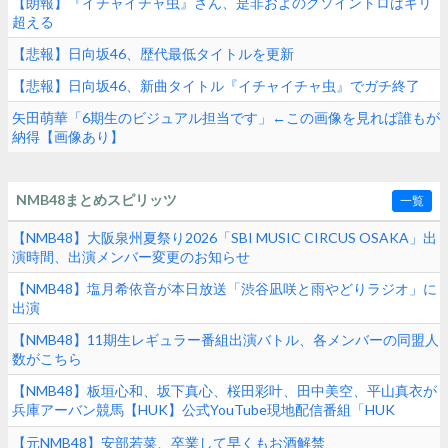
【朗報】『イチャイチャ虫』さん、是非およのクソイントロはギリ
超える
【悲報】日向坂46、歴代最低タイトルを更新
【悲報】日向坂46、新曲タイトル『イチャイチャ虫』でガチ終了
矢田萌華「6期生のビジュアル担当です」←この画像を見れば誰もが
納得【画像あり】
NMB48まとめスピリッツ
一覧
【NMB48】大阪泉州夏祭り2026「SBI MUSIC CIRCUS OSAKA」出
演時間、出演メンバー変更のお知らせ
【NMB48】塩月希依音が本日放送「渋谷凪咲と雨やどりラジオ」に
出演
【NMB48】11期生レギュラー番組出演バトル、各メンバーの同盟人
数がこちら
【NMB48】板垣心和、坂下真心、桜田彩叶、田中美空、平山真衣が
兵庫アーバン競馬【HUK】公式YouTube現地配信番組「HUK
Campus Live」に出演
【元NMB48】安部若菜、卒業して早くもお酒解禁