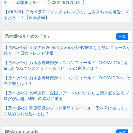
チラ！感想まとめ！！【2026年8月7日(金)】
【AKB48】アカペラアイソレチャレンジの、こさきちゃん可愛すぎ
るだろ！！【近藤沙樹】
乃木坂46まとめの「ま」
一覧
【乃木坂46】音楽の日2026出演＆6期生MV解禁など熱いニュースが
続々！本日のトレンド速報
【乃木坂46】乃木坂野球部がエスコンフィールドHOKKAIDOに遠
征…きつねダンスとファーストピッチの裏側とは？！
【乃木坂46】乃木坂野球部がエスコンフィールドHOKKAIDOへ…そ
の全貌とは？！
【乃木坂46】長嶋凛桜、全国ツアーへの思いとたこ焼き愛を語るブ
ログが話題…6期生の素顔に迫る！
【乃木坂46】菅原咲月のブログ更新！タイトル「愛を分け合って」
に込められた想いとは？
櫻坂46まとめ速報
一覧