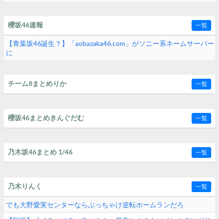
櫻坂46速報
一覧
【青葉坂46誕生？】「aobazaka46.com」がソニー系ネームサーバー
に
チーム8まとめりか
一覧
櫻坂46まとめきんぐだむ
一覧
乃木坂46まとめ 1/46
一覧
乃木りんく
一覧
でも大野愛実センターならぶっちゃけ逆転ホームランだろ