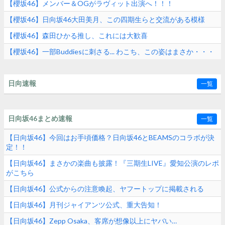
【櫻坂46】メンバー＆OGがラヴィット出演へ！！！
【櫻坂46】日向坂46大田美月、この四期生らと交流がある模様
【櫻坂46】森田ひかる推し、これには大歓喜
【櫻坂46】一部Buddiesに刺さる... わこち、この姿はまさか・・・
日向速報
一覧
日向坂46まとめ速報
一覧
【日向坂46】今回はお手頃価格？日向坂46とBEAMSのコラボが決
定！！
【日向坂46】まさかの楽曲も披露！『三期生LIVE』愛知公演のレポ
がこちら
【日向坂46】公式からの注意喚起、ヤフートップに掲載される
【日向坂46】月刊ジャイアンツ公式、重大告知！
【日向坂46】Zepp Osaka、客席が想像以上にヤバい…