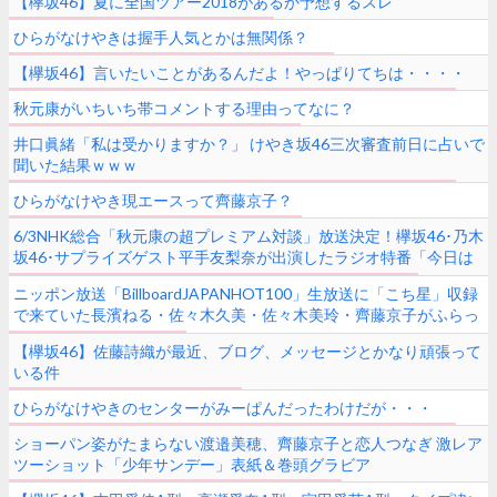
【欅坂46】夏に全国ツアー2018があるか予想するスレ
ひらがなけやきは握手人気とかは無関係？
【欅坂46】言いたいことがあるんだよ！やっぱりてちは・・・・
秋元康がいちいち帯コメントする理由ってなに？
井口眞緒「私は受かりますか？」 けやき坂46三次審査前日に占いで
聞いた結果ｗｗｗ
ひらがなけやき現エースって齊藤京子？
6/3NHK総合「秋元康の超プレミアム対談」放送決定！欅坂46･乃木
坂46･サプライズゲスト平手友梨奈が出演したラジオ特番「今日は
一日”秋元康ソング”三昧２０１８」映像を2時間半のダイジェストで
ニッポン放送「BillboardJAPANHOT100」生放送に「こち星」収録
紹介
で来ていた長濱ねる・佐々木久美・佐々木美玲・齊藤京子がふらっ
と立ち寄りゲスト出演
【欅坂46】佐藤詩織が最近、ブログ、メッセージとかなり頑張って
いる件
ひらがなけやきのセンターがみーぱんだったわけだが・・・
ショーパン姿がたまらない渡邉美穂、齊藤京子と恋人つなぎ 激レア
ツーショット「少年サンデー」表紙＆巻頭グラビア