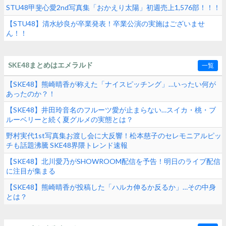
STU48甲斐心愛2nd写真集「おかえり太陽」初週売上1,576部！！！
【STU48】清水紗良が卒業発表！卒業公演の実施はございませ
ん！！
SKE48まとめはエメラルド
一覧
【SKE48】熊崎晴香が称えた「ナイスピッチング」…いったい何が
あったのか？！
【SKE48】井田玲音名のフルーツ愛が止まらない…スイカ・桃・ブ
ルーベリーと続く夏グルメの実態とは？
野村実代1st写真集お渡し会に大反響！松本慈子のセレモニアルピッ
チも話題沸騰 SKE48界隈トレンド速報
【SKE48】北川愛乃がSHOWROOM配信を予告！明日のライブ配信
に注目が集まる
【SKE48】熊崎晴香が投稿した「ハルカ伸るか反るか」…その中身
とは？