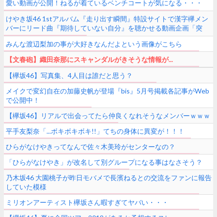
愛い動画が公開！ねるが着ているベンチコートが気になる・・・
【走り出す瞬間特設サイト】
けやき坂46 1stアルバム『走り出す瞬間』特設サイトで漢字欅メン
バーにリード曲『期待していない自分』を聴かせる動画企画「突
撃！隣の漢字さん」スタート！一人目は長濱ねる
みんな渡辺梨加の事が大好きなんだよという画像がこちら
【文春砲】織田奈那にスキャンダルがきそうな情報が...
【欅坂46】写真集、4人目は誰だと思う？
メイクで変幻自在の加藤史帆が登場『bis』5月号掲載各記事がWeb
で公開中！
【欅坂46】リアルで出会ってたら仲良くなれそうなメンバーｗｗｗ
平手友梨奈「...ボキボキボキ!!」てちの身体に異変が！！！
ひらがなけやきってなんで佐々木美玲がセンターなの？
「ひらがなけやき」が改名して別グループになる事はなさそう？
乃木坂46 大園桃子が昨日モバメで長濱ねるとの交流をファンに報告
していた模様
ミリオンアーティスト欅坂さん暇すぎてヤバい・・・