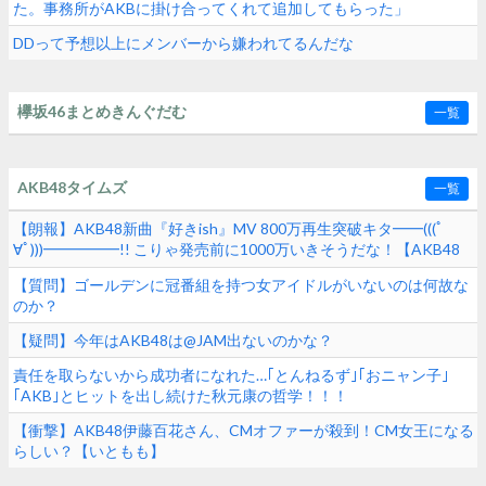
た。事務所がAKBに掛け合ってくれて追加してもらった」
DDって予想以上にメンバーから嫌われてるんだな
欅坂46まとめきんぐだむ
一覧
AKB48タイムズ
一覧
【朗報】AKB48新曲『好きish』MV 800万再生突破キタ━━(((ﾟ
∀ﾟ)))━━━━━!! こりゃ発売前に1000万いきそうだな！【AKB48
68thシングル】
【質問】ゴールデンに冠番組を持つ女アイドルがいないのは何故な
のか？
【疑問】今年はAKB48は@JAM出ないのかな？
責任を取らないから成功者になれた…｢とんねるず｣｢おニャン子｣
｢AKB｣とヒットを出し続けた秋元康の哲学！！！
【衝撃】AKB48伊藤百花さん、CMオファーが殺到！CM女王になる
らしい？【いともも】