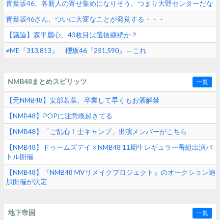
青葉坂46、各新人の寄せ集めになりそう。つまり大野センターだな
青葉坂46さん、ついに大変なことが発覚する・・・
【議論】森平麗心、43枚目は選抜継続か？
≠ME『313,813』 櫻坂46『251,590』←これ
NMB48まとめスピリッツ
一覧
【元NMB48】安部若菜、卒業して早くもお酒解禁
【NMB48】POPに注意喚起きてる
【NMB48】「ご乱心！士キャンプ」出演メンバーがこちら
【NMB48】ドゥームズデイ × NMB48 11期生レギュラー番組出演バ
トル開催
【NMB48】『NMB48 MVリメイクプロジェクト』のオークション追
加開催が決定
地下帝国
一覧