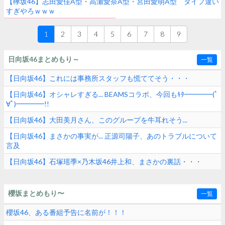
【欅坂46】志田愛佳A型・高瀬愛奈A型・宮田愛萌A型 タイプ違い
すぎやろｗｗｗ
1
2
3
4
5
6
7
8
9
日向坂46まとめもり～
一覧
【日向坂46】これには事務所スタッフも慌ててそう・・・
【日向坂46】オシャレすぎる... BEAMSコラボ、今回もｷﾀ━━━━(ﾟ
∀ﾟ)━━━━!!
【日向坂46】大田美月さん、このグループを牛耳れそう...
【日向坂46】まさかの事実が... 正源司陽子、あのトラブルについて
言及
【日向坂46】石塚瑶季×乃木坂46井上和、まさかの裏話・・・
櫻坂まとめもり〜
一覧
櫻坂46、ある番組予告に名前が！！！