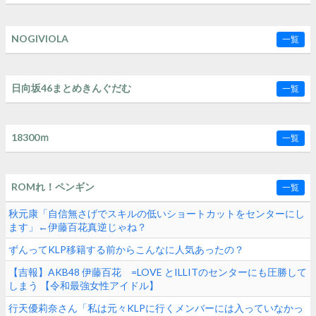
NOGIVIOLA
一覧
日向坂46まとめきんぐだむ
一覧
18300ｍ
一覧
ROMれ！ペンギン
一覧
秋元康「自信無さげでスキルの低いショートカットをセンターにし
ます」←伊藤百花真逆じゃね？
ずんってKLP移籍する前からこんなに人気あったの？
【吉報】AKB48 伊藤百花 =LOVE とILLITのセンターにも圧勝して
しまう 【令和最強女性アイドル】
行天優莉奈さん「私は元々KLPに行くメンバーには入っていなかっ