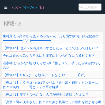
AKB
NEWS
48
櫻坂46
東村芽依＆高本彩花 あゃめぃちゃん「走り出す瞬間」限定動画ｷﾀ
━━━━━━(ﾟ∀ﾟ)━━━━━━!
【欅坂46】他メンが写真集出すとしたら、どこで撮ってほしい？
今の坂道の人気なら乃木にも漢字にもひらがなにも逸材くる？
漢字欅-ひらがな1期-ひらがな2期「推しメン」被ったら飲みに行く
スレ
【欅坂46】#ゆっかーと競馬デートなう ｷﾀ━━━━(ﾟ∀ﾟ)━━━━!!
【欅坂46】けやき坂46 1stアルバム『走り出す瞬間』センターは
佐々木美玲、アー写とジャケ写が解禁！
【欅坂46】漢字とひらがな、人気が完全に逆転したよな？
『突撃！隣の漢字さん』佐々木久美が長濱ねるに新曲を聴かせる可