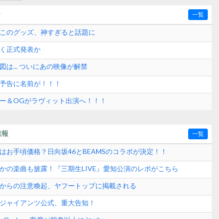
〜
一覧
】このグッズ、神すぎると話題に
なく正式発表か
図は... ついにあの映像が解禁
組予告に名前が！！！
バー＆OGがラヴィット出演へ！！！
速報
一覧
はお手頃価格？日向坂46とBEAMSのコラボが決定！！
さかの楽曲も披露！『三期生LIVE』愛知公演のレポがこちら
式からの注意喚起、ヤフートップに掲載される
刊ジャイアンツ公式、重大告知！