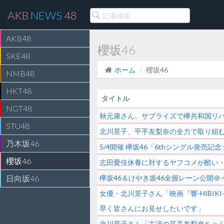
AKB
NEWS
48
AKB48
櫻坂46
SKE48
ホーム
櫻坂46
NMB48
HKT48
タイトル
NGT48
秋元康さん、サプライズで欅共和国リハ
STU48
北川景子、平手友梨奈の全力で取り組
乃木坂46
5/4開催 欅坂46「6thシングル発
櫻坂46
志田愛佳休養に対するヤフコメが酷い
日向坂46
欅坂46＆けやき坂46全握レーン公開＠イ
女優・北川景子さん「映画『響-HIB
早く皆さんにお見せしたいです」
北川景子さん「主演の平手友梨奈ちゃ