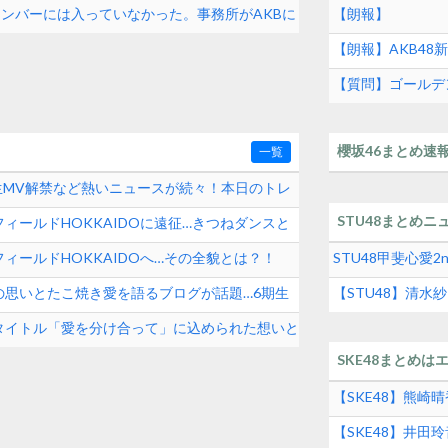
沙樹】
メンバーには入っていなかった。事務所がAKBに
【朗報】
【朗報】AKB48新曲
ゃ発売前に1000万
【質問】ゴールデ
櫻坂46まとめ速
一覧
期生MV解禁など熱いニュースが続々！本日のトレ
STU48まとめニ
ィールドHOKKAIDOに遠征…きつねダンスと
ィールドHOKKAIDOへ…その全貌とは？！
STU48甲斐心愛
の思いとたこ焼き愛を語るブログが話題…6期生
【STU48】清
タイトル「愛を分け合って」に込められた想いと
SKE48まとめは
【SKE48】熊
【SKE48】井