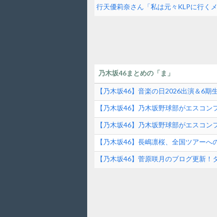
女性アイドル】
行天優莉奈さん「私は元々KLPに行く
掛け合ってくれて追加してもらった」
乃木坂46まとめの「ま」
【乃木坂46】音楽の日2026出演＆6
ンド速報
【乃木坂46】乃木坂野球部がエスコンフ
ファーストピッチの裏側とは？！
【乃木坂46】乃木坂野球部がエスコンフ
【乃木坂46】長嶋凛桜、全国ツアーへ
の素顔に迫る！
【乃木坂46】菅原咲月のブログ更新！
は？