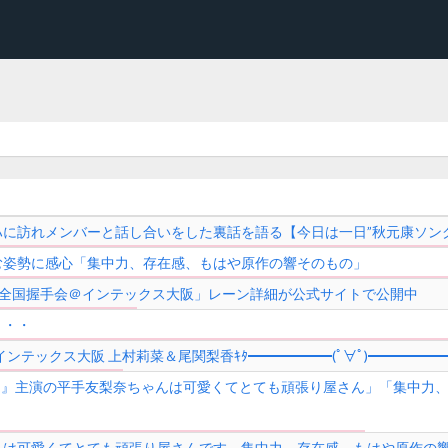
に訪れメンバーと話し合いをした裏話を語る【今日は一日”秋元康ソング”
む姿勢に感心「集中力、存在感、もはや原作の響そのもの」
売記念 全国握手会＠インテックス大阪」レーン詳細が公式サイトで公開中
・・・
ンテックス大阪 上村莉菜＆尾関梨香ｷﾀ━━━━━━(ﾟ∀ﾟ)━━━━━━
IKI-』主演の平手友梨奈ちゃんは可愛くてとても頑張り屋さん」「集中
んは可愛くてとても頑張り屋さんです。集中力、存在感、もはや原作の