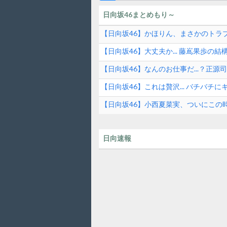
日向坂46まとめもり～
【日向坂46】かほりん、まさかのトラ
【日向坂46】大丈夫か... 藤嶌果歩の結
【日向坂46】なんのお仕事だ...？正
【日向坂46】これは贅沢... バチバチ
【日向坂46】小西夏菜実、ついにこの時が
日向速報