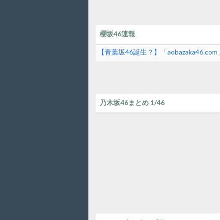
櫻坂46速報
【青葉坂46誕生？】「aobazaka46.
乃木坂46まとめ 1/46