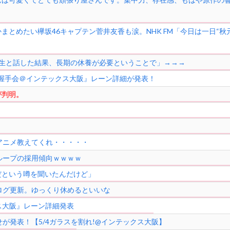
とめたい欅坂46キャプテン菅井友香も涙。NHK FM「今日は一日“秋元
先生と話した結果、長期の休養が必要ということで」→→→
 全国握手会＠インテックス大阪』レーン詳細が発表！
が判明。
。
アニメ教えてくれ・・・・・
ループの採用傾向ｗｗｗｗ
だという噂を聞いたんだけど」
ログ更新。ゆっくり休めるといいな
クス大阪』レーン詳細発表
が発表！【5/4ガラスを割れ!@インテックス大阪】