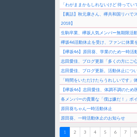
「わがままかもしれないけど 待ってい
【裏話】秋元康さん、欅共和国リハでス
2018】
生駒卒業、欅坂人気メンバー無期限活
欅坂46活動休止を受け、ファンに休業
【欅坂46】原田葵、学業のため一時活
志田愛佳、ブログ更新「多くの方にご
志田愛佳、ブログ更新。活動休止につ
「時間をいただけたらうれしいです」
【欅坂46】志田愛佳、体調不調のため
各メンバーの貴重な「僕は嫌だ！」ボイ
原田葵ちゃん一時活動休止
原田葵、一時活動休止のお知らせ
1
2
3
4
5
6
7
8