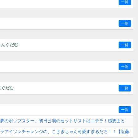
一覧
一覧
きんぐだむ
一覧
一覧
んぐだむ
一覧
一覧
8「夢のポップスター」初日公演のセットリストはコチラ！感想まと
月7日(金)】
カペラアイソレチャレンジの、こさきちゃん可愛すぎるだろ！！【近藤