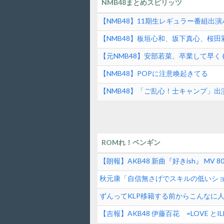
NMB48まとめスピリッツ
【NMB48】11期生レギュラー番組出
【NMB48】板垣心和、坂下真心、桜
【HUK】公式YouTube現地配信番組「HUK
【元NMB48】安部若菜、卒業して早く
【NMB48】POPに注意喚起きてる
【NMB48】「ご乱心！士キャンプ」
ROMれ！ペンギン
【朗報】AKB48 新曲『好きish』 MV 80
秋元康「自信無さげでスキルの低いシ
逆じゃね？
ずんってKLP移籍する前からこんなに
【吉報】AKB48 伊藤百花 =LOVE 