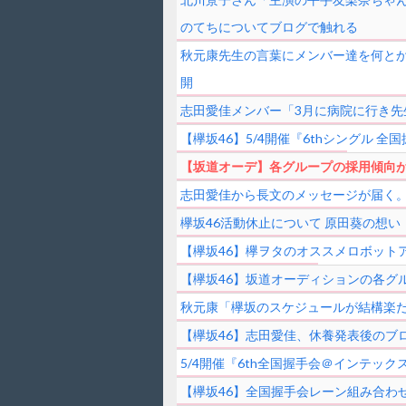
のてちについてブログで触れる
秋元康先生の言葉にメンバー達を何とかま
開
志田愛佳メンバー「3月に病院に行き
【欅坂46】5/4開催『6thシングル
【坂道オーデ】各グループの採用傾向
志田愛佳から長文のメッセージが届く
欅坂46活動休止について 原田葵の想い
【欅坂46】欅ヲタのオススメロボット
【欅坂46】坂道オーディションの各グ
秋元康「欅坂のスケジュールが結構楽
【欅坂46】志田愛佳、休養発表後のブ
5/4開催『6th全国握手会＠インテッ
【欅坂46】全国握手会レーン組み合わせ