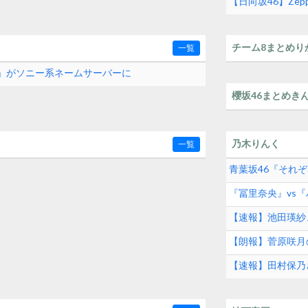
【日向坂46】Zep
チーム8まとめり
一覧
com」がソニー系ネームサーバーに
櫻坂46まとめき
乃木りんく
一覧
青葉坂46『それ
『冨里奈央』vs
【速報】池田瑛紗
【朗報】菅原咲月の
【速報】田村保乃