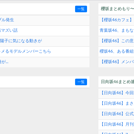
櫻坂まとめもり
一覧
ブル発生
【櫻坂46カフェ
構マズい話
青葉坂46、まも
源司陽子に気になる動きが
【櫻坂46】この意
にキメるモデルメンバーこちら
櫻坂46、ある番
...
【櫻坂46】メン
日向坂46まとめ
一覧
【日向坂46】今回
【日向坂46】ま
【日向坂46】公
【日向坂46】月