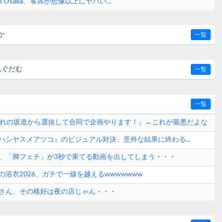
p Osaka、客席が想像以上にヤバい…
か
一覧
んぐだむ
一覧
一覧
ぞれの坂道から選抜して合同で企画やります！』←これが最悪だよな
『ハシヤスメアツコ』のビジュアル対決、意外な結果に終わる...
、「脚フェチ」が3秒で果てる動画を出してしまう・・・
浴衣2026、ガチで一線を越えるwwwwwww
さん、その格好は夜の店じゃん・・・