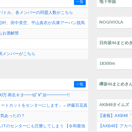
地下帝国
一覧
演バトル、各メンバーの同盟人数がこちら
NOGIVIOLA
田彩叶、田中美空、平山真衣が兵庫アーバン競馬
 Campus Live」に出演
もお酒解禁
日向坂46まとめ
出演メンバーがこちら
18300ｍ
欅坂46まとめき
一覧
0万 再生キタ━━(((ﾟ∀ﾟ)))━━━━━!!
AKB48タイムズ
ョートカットをセンターにします」←伊藤百花真
人気あったの？
【速報】AKB4
め！！【2026年8
とILLITのセンターにも圧勝してしまう 【令和最強
【AKB48】ア