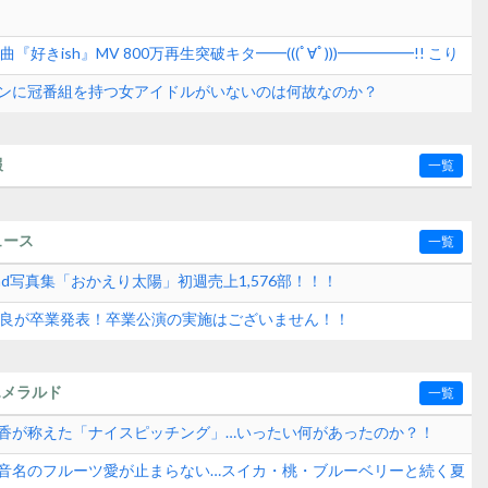
『好きish』MV 800万再生突破キタ━━(((ﾟ∀ﾟ)))━━━━━!! こり
いきそうだな！【AKB48 68thシングル】
ンに冠番組を持つ女アイドルがいないのは何故なのか？
報
一覧
ュース
一覧
2nd写真集「おかえり太陽」初週売上1,576部！！！
水紗良が卒業発表！卒業公演の実施はございません！！
エメラルド
一覧
崎晴香が称えた「ナイスピッチング」…いったい何があったのか？！
田玲音名のフルーツ愛が止まらない…スイカ・桃・ブルーベリーと続く夏