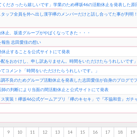
てくださったら嬉しいです」学業のため欅坂46の活動休止を発表した原
タッフ全員を外へ出し漢字欅のメンバーだけと話し合ってた事が判明！
動休止、坂道グループがやばくなってきた・・・
を報告 志田愛佳の想い
動休止することを公式サイトにて発表
心配をおかけし、申し訳ありません。時間をいただけたらうれしいです
いてコメント「時間をいただけたらうれしいです。」
体調不良のためグループ活動休止を発表した志田愛佳が自身のブログで
医師の判断により当面の間活動休止と公式サイトにて発表
ス実装！欅坂46公式ゲームアプリ「欅のキセキ」で『不協和音』ガチ
9
10
11
12
13
14
15
16
17
18
19