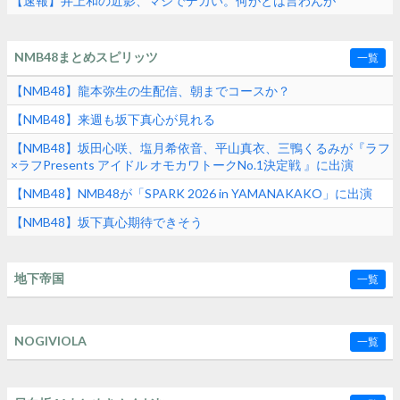
【速報】井上和の近影、マジでデカい。何がとは言わんが
NMB48まとめスピリッツ
一覧
【NMB48】龍本弥生の生配信、朝までコースか？
【NMB48】来週も坂下真心が見れる
【NMB48】坂田心咲、塩月希依音、平山真衣、三鴨くるみが『ラフ
×ラフPresents アイドル オモカワトークNo.1決定戦 』に出演
【NMB48】NMB48が「SPARK 2026 in YAMANAKAKO」に出演
【NMB48】坂下真心期待できそう
地下帝国
一覧
NOGIVIOLA
一覧