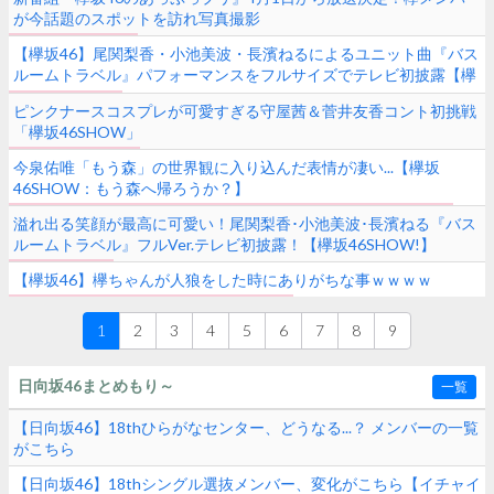
が今話題のスポットを訪れ写真撮影
【欅坂46】尾関梨香・小池美波・長濱ねるによるユニット曲『バス
ルームトラベル』パフォーマンスをフルサイズでテレビ初披露【欅
坂46 SHOW!】
ピンクナースコスプレが可愛すぎる守屋茜＆菅井友香コント初挑戦
「欅坂46SHOW」
今泉佑唯「もう森」の世界観に入り込んだ表情が凄い...【欅坂
46SHOW：もう森へ帰ろうか？】
溢れ出る笑顔が最高に可愛い！尾関梨香･小池美波･長濱ねる『バス
ルームトラベル』フルVer.テレビ初披露！【欅坂46SHOW!】
【欅坂46】欅ちゃんが人狼をした時にありがちな事ｗｗｗｗ
1
2
3
4
5
6
7
8
9
日向坂46まとめもり～
一覧
【日向坂46】18thひらがなセンター、どうなる...？ メンバーの一覧
がこちら
【日向坂46】18thシングル選抜メンバー、変化がこちら【イチャイ