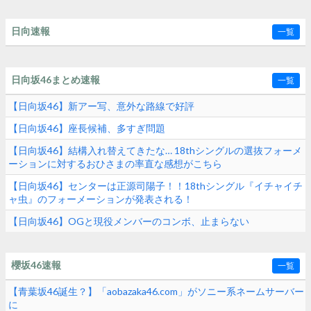
日向速報
一覧
日向坂46まとめ速報
一覧
【日向坂46】新アー写、意外な路線で好評
【日向坂46】座長候補、多すぎ問題
【日向坂46】結構入れ替えてきたな… 18thシングルの選抜フォーメ
ーションに対するおひさまの率直な感想がこちら
【日向坂46】センターは正源司陽子！！18thシングル『イチャイチ
ャ虫』のフォーメーションが発表される！
【日向坂46】OGと現役メンバーのコンボ、止まらない
櫻坂46速報
一覧
【青葉坂46誕生？】「aobazaka46.com」がソニー系ネームサーバー
に