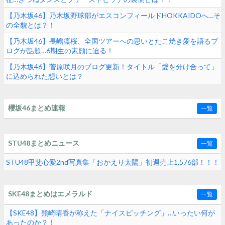
【乃木坂46】乃木坂野球部がエスコンフィールドHOKKAIDOへ…そ
の全貌とは？！
【乃木坂46】長嶋凛桜、全国ツアーへの思いとたこ焼き愛を語るブ
ログが話題…6期生の素顔に迫る！
【乃木坂46】菅原咲月のブログ更新！タイトル「愛を分け合って」
に込められた想いとは？
櫻坂46まとめ速報
一覧
STU48まとめニュース
一覧
STU48甲斐心愛2nd写真集「おかえり太陽」初週売上1,576部！！！
SKE48まとめはエメラルド
一覧
【SKE48】熊崎晴香が称えた「ナイスピッチング」…いったい何が
あったのか？！