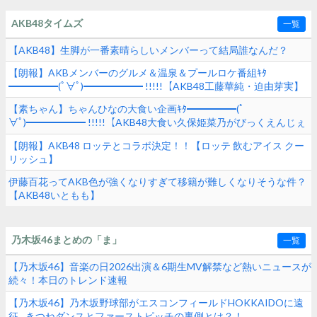
AKB48タイムズ
一覧
【AKB48】生脚が一番素晴らしいメンバーって結局誰なんだ？
【朗報】AKBメンバーのグルメ＆温泉＆プールロケ番組ｷﾀ
━━━━━(ﾟ∀ﾟ)━━━━━━ !!!!!【AKB48工藤華純・迫由芽実】
【素ちゃん】ちゃんひなの大食い企画ｷﾀ━━━━━(ﾟ
∀ﾟ)━━━━━━ !!!!!【AKB48大食い久保姫菜乃がびっくえんじぇ
るの食生活に挑戦！マヨ＆ホイップ地獄でヤバすぎた！？】
【朗報】AKB48 ロッテとコラボ決定！！【ロッテ 飲むアイス クー
リッシュ】
伊藤百花ってAKB色が強くなりすぎて移籍が難しくなりそうな件？
【AKB48いともも】
乃木坂46まとめの「ま」
一覧
【乃木坂46】音楽の日2026出演＆6期生MV解禁など熱いニュースが
続々！本日のトレンド速報
【乃木坂46】乃木坂野球部がエスコンフィールドHOKKAIDOに遠
征…きつねダンスとファーストピッチの裏側とは？！