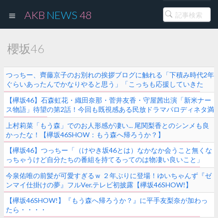
AKB
NEWS
48
櫻坂46
つっちー、齊藤京子のお別れの挨拶ブログに触れる「下積み時代2年
ぐらいあったんでかなりやると思う」「こっちも応援していきた
い」【日曜のへそ】
【欅坂46】石森虹花・織田奈那・菅井友香・守屋茜出演「新米ナー
ス物語」待望の第2話！今回も既視感ある民放ドラマパロディネタ満
載【欅坂46 SHOW!】
上村莉菜「もう森」でのお人形感が凄い... 尾関梨香とのシンメも良
かったな！【欅坂46SHOW：もう森へ帰ろうか？】
【欅坂46】つっちー「（けやき坂46とは）なかなか会うこと無くな
っちゃうけど自分たちの番組を持てるってのは物凄い良いこと」
「頑張ってくれると思うんで応援していきたい」【日曜のへそ】
今泉佑唯の前髪が可愛すぎるｗ ２年ぶりに登場！ゆいちゃんず『ゼ
ンマイ仕掛けの夢』フルVer.テレビ初披露【欅坂46SHOW!】
【欅坂46SHOW!】『もう森へ帰ろうか？』に平手友梨奈が加わっ
たら・・・・