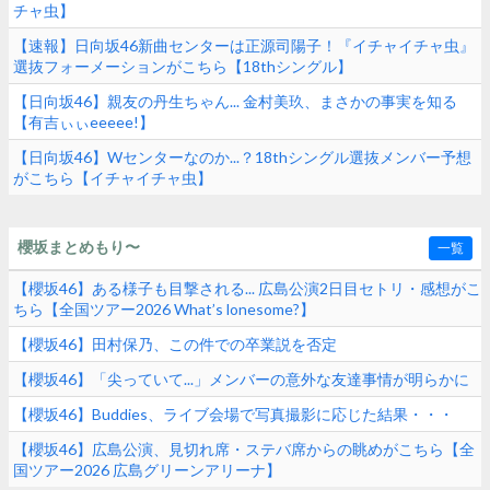
チャ虫】
【速報】日向坂46新曲センターは正源司陽子！『イチャイチャ虫』
選抜フォーメーションがこちら【18thシングル】
【日向坂46】親友の丹生ちゃん... 金村美玖、まさかの事実を知る
【有吉ぃぃeeeee!】
【日向坂46】Wセンターなのか...？18thシングル選抜メンバー予想
がこちら【イチャイチャ虫】
櫻坂まとめもり〜
一覧
【櫻坂46】ある様子も目撃される... 広島公演2日目セトリ・感想がこ
ちら【全国ツアー2026 What’s lonesome?】
【櫻坂46】田村保乃、この件での卒業説を否定
【櫻坂46】「尖っていて...」メンバーの意外な友達事情が明らかに
【櫻坂46】Buddies、ライブ会場で写真撮影に応じた結果・・・
【櫻坂46】広島公演、見切れ席・ステバ席からの眺めがこちら【全
国ツアー2026 広島グリーンアリーナ】