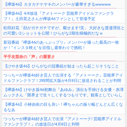
【欅坂46】カタカナケヤキのメンバーが豪華すぎるwwwww
【欅坂46】4/8放送『アメトーーク 芸能界アイドルファンクラ
ブ！』土田晃之さんが欅坂46ファンとして登場予定
松田好花「顔がガチガチですが、載せます!笑」 大好きな渡邉理佐と
の可愛い2ショットを公開！ひらがな2期生積極的だなｗ
新冠番組『欅坂46のあっぷっプリ』メンバーが撮った最高の一枚
が！“インスタ映え”を目指し週替わりで挑戦！
平手友梨奈の「声」の重要さ
【けやき坂46】ひらがなの冠番組が始まったら起こりそうなこと
つっちーが欅坂46好き芸人で出演する『アメトーーク』芸能界アイ
ドルファンクラブ！2時間拡大版が4月8日に放送されることが判明
【欅坂46】けやき坂46初舞台『あゆみ』演出を手掛ける女優・赤澤
ムックさん「限界まで生々しくするつもりです。観客としていらし
た皆様が目を逸らすくらいに」
【欅坂46】小林由依の目も良い！欅ちゃんの振り幅どんどん広くな
るなあ
つっちーが欅坂46好き芸人で出演『アメトーーク! 芸能界アイドル
ファンクラブ！』の放送日が4月8日と判明