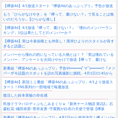
【欅坂46】4/1放送スタート『欅坂46のあっぷっプリ』予告が放送
もう「ひらがなけやき」を『欅って、書けない？』で見ることは無
いのだろうか...【ひらがな推し】
【欅坂46】4/1放送『欅って、書けない？』「憧れのメンバーラン
キング」1位は果たしてどのメンバーか？
【欅坂46】実は今泉佑唯とも仲良し！濱岸ひよりのスタイルが良す
ぎると話題に
メンバーから憧れの的になっている人物とは！？「実は憧れている
メンバー」アンケートを次回けやかけで放送【欅って、書けな
い？】
新番組『欅坂46のあっぷっプり』予告ｷﾀ━━━(ﾟ∀ﾟ)━━━!!「メン
バーが今話題のスポットを訪れ写真撮影に挑戦」4月1日11:45から
毎週放送
【欅坂46】新冠ミニ番組「欅坂46のあっぷっプり」4/1より放送ス
タート！FNS系列の一部地域で毎週放送
復活した鈴本美愉の存在感
民放ドラマパロディぶちこみまくりｗ『新米ナース物語 第2話』石
森虹花･織田奈那･菅井友香･守屋茜が白衣の天使で登場【欅坂
46SHOW!】
新番組『欅坂46のあっぷっプリ』4月1日から放送決定！欅メンバー