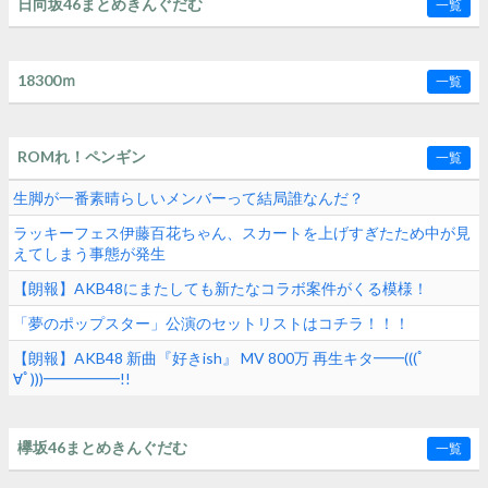
日向坂46まとめきんぐだむ
一覧
18300ｍ
一覧
ROMれ！ペンギン
一覧
生脚が一番素晴らしいメンバーって結局誰なんだ？
ラッキーフェス伊藤百花ちゃん、スカートを上げすぎたため中が見
えてしまう事態が発生
【朗報】AKB48にまたしても新たなコラボ案件がくる模様！
「夢のポップスター」公演のセットリストはコチラ！！！
【朗報】AKB48 新曲『好きish』 MV 800万 再生キタ━━(((ﾟ
∀ﾟ)))━━━━━!!
欅坂46まとめきんぐだむ
一覧