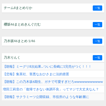
チーム8まとめりか
一覧
櫻坂46まとめきんぐだむ
一覧
乃木坂46まとめ 1/46
一覧
乃木りんく
一覧
【朗報】ミーグリ8次結果...ついに長嶋に1完売がつく！！！
【悲報】集英社、害悪なおひさまに法的措置
【朗報】この乃木坂6期生、ガチで可愛すぎだろwwwwwwwwwww
増田三莉音の「復帰できない体調不良」ってマジで大丈夫なん？
【朗報】サクラミーツ公開収録、市役所のような年齢層に