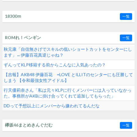
18300ｍ
一覧
ROMれ！ペンギン
一覧
秋元康「自信無さげでスキルの低いショートカットをセンターにし
ます」←伊藤百花真逆じゃね？
ずんってKLP移籍する前からこんなに人気あったの？
【吉報】AKB48 伊藤百花 =LOVE とILLITのセンターにも圧勝して
しまう 【令和最強女性アイドル】
行天優莉奈さん「私は元々KLPに行くメンバーには入っていなかっ
た。事務所がAKBに掛け合ってくれて追加してもらった」
DDって予想以上にメンバーから嫌われてるんだな
欅坂46まとめきんぐだむ
一覧