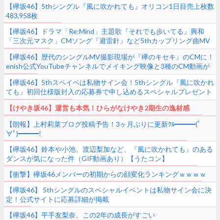
【欅坂46】5thシングル『風に吹かれても』オリコン1日目売上枚数
483,958枚
【欅坂46】ドラマ「Re:Mind」主題歌『それでも歩いてる』興和
「三次元マスク」CMソング『避雷針』など5thカップリング曲MV
がCD発売に合わせショートバージョンに
【欅坂46】歴代のシングルMV撮影現場が『欅のキセキ』のCMに！
enish公式YouTubeチャンネルでメイキング映像と3種のCM動画が
公開！
【欅坂46】5thスペイベは私物サイン会！5thシングル『風に吹かれ
ても』初回仕様版封入の応募券で申し込めるスペシャルプレゼント
の詳細が判明
【けやき坂46】運営も本気！ひらがなけやき2期生の逸材感
【朗報】上村莉菜ブログ投稿予告！3ヶ月ぶりに更新ｸﾙ━━━(ﾟ
∀ﾟ)━━━!
【欅坂46】鈴本や小池、渡辺梨加など、『風に吹かれても』のある
ダンスが気になった件（GIF動画あり）【うたコン】
【衝撃】欅坂46メンバーの初期からの顔変化ランキングｗｗｗｗ
【欅坂46】 5thシングルのスペシャルイベントは私物サイン会に決
定！公式サイトに応募詳細が掲載
【欅坂46】平手友梨奈、この2年の成長がすごい