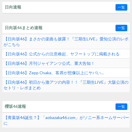
日向速報
一覧
日向坂46まとめ速報
一覧
【日向坂46】まさかの楽曲も披露！『三期生LIVE』愛知公演のレポ
がこちら
【日向坂46】公式からの注意喚起、ヤフートップに掲載される
【日向坂46】月刊ジャイアンツ公式、重大告知！
【日向坂46】Zepp Osaka、客席が想像以上にヤバい…
【日向坂46】初日から激アツの内容！！『三期生LIVE』大阪公演の
セトリ・レポまとめ
櫻坂46速報
一覧
【青葉坂46誕生？】「aobazaka46.com」がソニー系ネームサーバー
に