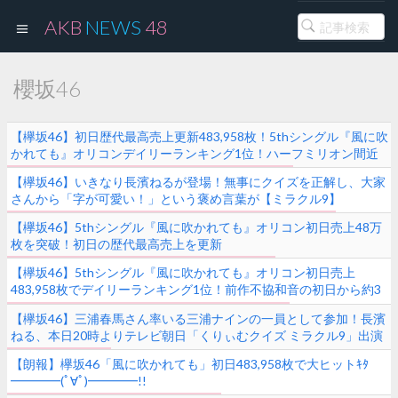
AKB
NEWS
48
櫻坂46
【欅坂46】初日歴代最高売上更新483,958枚！5thシングル『風に吹
かれても』オリコンデイリーランキング1位！ハーフミリオン間近
【欅坂46】いきなり長濱ねるが登場！無事にクイズを正解し、大家
さんから「字が可愛い！」という褒め言葉が【ミラクル9】
【欅坂46】5thシングル『風に吹かれても』オリコン初日売上48万
枚を突破！初日の歴代最高売上を更新
【欅坂46】5thシングル『風に吹かれても』オリコン初日売上
483,958枚でデイリーランキング1位！前作不協和音の初日から約3
万枚増加
【欅坂46】三浦春馬さん率いる三浦ナインの一員として参加！長濱
ねる、本日20時よりテレビ朝日「くりぃむクイズ ミラクル9」出演
【朗報】欅坂46「風に吹かれても」初日483,958枚で大ヒットｷﾀ
━━━━(ﾟ∀ﾟ)━━━━!!