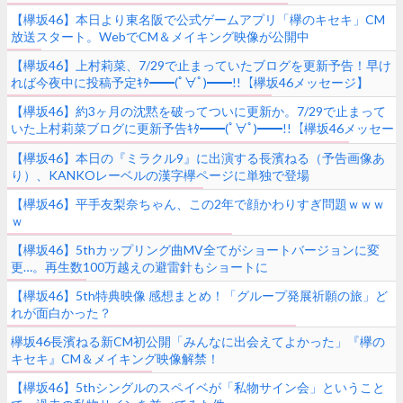
【欅坂46】本日より東名阪で公式ゲームアプリ「欅のキセキ」CM
放送スタート。WebでCM＆メイキング映像が公開中
【欅坂46】上村莉菜、7/29で止まっていたブログを更新予告！早け
れば今夜中に投稿予定ｷﾀ━━(ﾟ∀ﾟ)━━!!【欅坂46メッセージ】
【欅坂46】約3ヶ月の沈黙を破ってついに更新か。7/29で止まって
いた上村莉菜ブログに更新予告ｷﾀ━━(ﾟ∀ﾟ)━━!!【欅坂46メッセー
ジ】
【欅坂46】本日の『ミラクル9』に出演する長濱ねる（予告画像あ
り）、KANKOレーベルの漢字欅ページに単独で登場
【欅坂46】平手友梨奈ちゃん、この2年で顔かわりすぎ問題ｗｗｗ
ｗ
【欅坂46】5thカップリング曲MV全てがショートバージョンに変
更…。再生数100万越えの避雷針もショートに
【欅坂46】5th特典映像 感想まとめ！「グループ発展祈願の旅」ど
れが面白かった？
欅坂46長濱ねる新CM初公開「みんなに出会えてよかった」『欅の
キセキ』CM＆メイキング映像解禁！
【欅坂46】5thシングルのスペイベが「私物サイン会」ということ