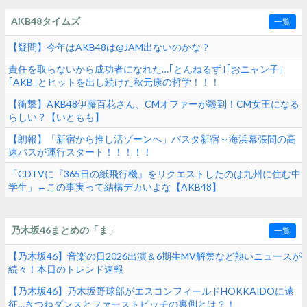
AKB48タイムズ
一覧
【疑問】今年はAKB48は@JAM出ないのかな？
責任を取らないから成功者になれた…｢とんねるず｣｢おニャン子｣
｢AKB｣とヒットを出し続けた秋元康の哲学！！！
【衝撃】AKB48伊藤百花さん、CMオファーが殺到！CM女王になる
らしい？【いともも】
【朗報】「新宿から推し活ゾーンへ」バスタ新宿～海浜幕張間の高
速バスが運行スタート！！！！！
「CDTVに『365日の紙飛行機』をリクエストしたのは九州に住む中
学生」←この事実って結構デカいよな【AKB48】
乃木坂46まとめの「ま」
一覧
【乃木坂46】音楽の日2026出演＆6期生MV解禁など熱いニュースが
続々！本日のトレンド速報
【乃木坂46】乃木坂野球部がエスコンフィールドHOKKAIDOに遠
征…きつねダンスとファーストピッチの裏側とは？！