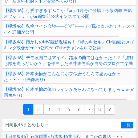
で、過去の私物サインを並べてみた件
【欅坂46】可愛すぎるずみこが『ar』1月号に登場！今泉佑唯 撮影
オフショットがar編集部公式インスタで公開
【欅坂46】私物サイン会ｷﾀ━━(ﾟ∀ﾟ)━━!!『風に吹かれても』スペ
イベ詳細が公開！
【欅坂46】懐かしのMV撮影現場も！『欅のキセキ』CM動画とメイ
キング映像がenish公式YouTubeチャンネルで公開！
【欅坂46】デモ段階ではアイドル路線の曲ではなかった！？『波打
ち際を走らないか？』を作曲した酒井康男氏が自身のブログで楽曲
制作の裏側を明かす
【欅坂46】鈴本美愉がこんなにボブ似合うなんて思わなかっ
た・・・・(画像あり)
【欅坂46】鈴本美愉の体のラインがあらわになってしまうｗｗｗ(※
画像あり)
1
2
3
4
5
6
7
8
9
日向坂46まとめもり～
一覧
【日向坂46】石塚瑶季×乃木坂46井上和、まさかの裏話・・・