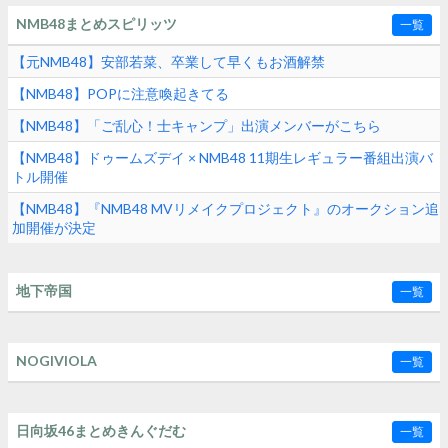
NMB48まとめスピリッツ
一覧
【元NMB48】安部若菜、卒業して早くもお酒解禁
【NMB48】POPに注意喚起きてる
【NMB48】「ご乱心！士キャンプ」出演メンバーがこちら
【NMB48】ドゥームズデイ × NMB48 11期生レギュラー番組出演バ
トル開催
【NMB48】『NMB48 MVリメイクプロジェクト』のオークション追
加開催が決定
地下帝国
一覧
NOGIVIOLA
一覧
日向坂46まとめきんぐだむ
一覧