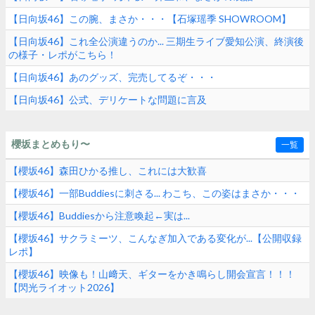
【日向坂46】この腕、まさか・・・【石塚瑶季 SHOWROOM】
【日向坂46】これ全公演違うのか... 三期生ライブ愛知公演、終演後
の様子・レポがこちら！
【日向坂46】あのグッズ、完売してるぞ・・・
【日向坂46】公式、デリケートな問題に言及
櫻坂まとめもり〜
一覧
【櫻坂46】森田ひかる推し、これには大歓喜
【櫻坂46】一部Buddiesに刺さる... わこち、この姿はまさか・・・
【櫻坂46】Buddiesから注意喚起←実は...
【櫻坂46】サクラミーツ、こんなぎ加入である変化が...【公開収録
レポ】
【櫻坂46】映像も！山﨑天、ギターをかき鳴らし開会宣言！！！
【閃光ライオット2026】