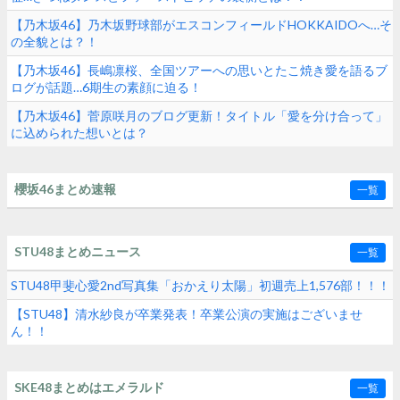
【乃木坂46】乃木坂野球部がエスコンフィールドHOKKAIDOへ…そ
の全貌とは？！
【乃木坂46】長嶋凛桜、全国ツアーへの思いとたこ焼き愛を語るブ
ログが話題…6期生の素顔に迫る！
【乃木坂46】菅原咲月のブログ更新！タイトル「愛を分け合って」
に込められた想いとは？
櫻坂46まとめ速報
一覧
STU48まとめニュース
一覧
STU48甲斐心愛2nd写真集「おかえり太陽」初週売上1,576部！！！
【STU48】清水紗良が卒業発表！卒業公演の実施はございませ
ん！！
SKE48まとめはエメラルド
一覧