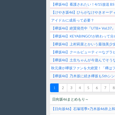
【欅坂46】看護されたい！4/15放送
【けやき坂46】ひらがなけやきオーデ
アイドルに成長って必要？
【欅坂46】絶賛発売中『UTB+ Vo
【欅坂46】KEYABINGO!が終わっ
【欅坂46】上村莉菜とかいう最強美少女
【欅坂46】クールビューティーなグラビ
【欅坂46】土生ちゃんが今遊んでそう
秋元康が欅坂ファンを大絶賛！「欅はフ
【欅坂46】乃木坂に続き欅坂も5th
1
2
3
4
5
6
7
8
日向坂46まとめもり～
【日向坂46】石塚瑶季×乃木坂46井上