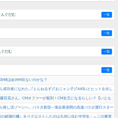
きんぐだむ
一覧
一覧
んぐだむ
一覧
一覧
B48は@JAM出ないのかな？
成功者になれた…｢とんねるず｣｢おニャン子｣｢AKB｣とヒットを出し
学！！！
8伊藤百花さん、CMオファーが殺到！CM女王になるらしい？【いとも
ら推し活ゾーンへ」バスタ新宿～海浜幕張間の高速バスが運行スター
65日の紙飛行機』をリクエストしたのは九州に住む中学生」←この事実