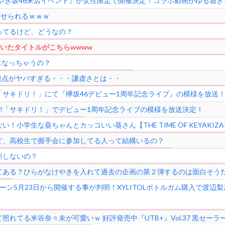
 けやき坂46来店イベント』が女性限定で開催決定！コラボ動画がゆる過
着せられるｗｗｗ
ってるけど、どうなの？
ていたタイトルがこちらwwww
になっちゃうの？
題点がヤバすぎる・・・謙虚さとは・・
 M-ON!「サキドリ！」にて『欅坂46デビュー1周年記念ライブ』の模様を放送
りM-ON!「サキドリ！」でデビュー1周年記念ライブの模様を放送決定！
小学生な葵ちゃんとカッコいい葵さん【THE TIME OF KEYAKIZAKA
ど、高校生で握手会に参加してる人って結構いるの？
新しないの？
てある？ひらがなけやきを入れて過去の企画の第２弾するのは面白そう
ーン5月23日から開催する事が判明！XYLITOLボトルガム購入で渡辺
照れてる米谷奈々未が可愛いｗ 好評発売中『UTB+』Vol.37 黒セー