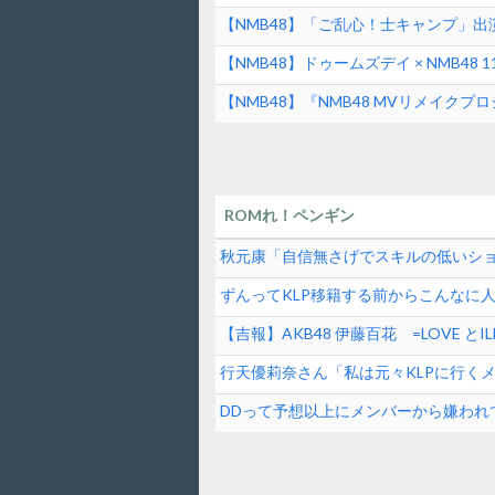
【NMB48】「ご乱心！士キャンプ」
【NMB48】ドゥームズデイ × NMB4
【NMB48】『NMB48 MVリメイ
ROMれ！ペンギン
秋元康「自信無さげでスキルの低いシ
逆じゃね？
ずんってKLP移籍する前からこんなに
【吉報】AKB48 伊藤百花 =LOVE 
女性アイドル】
行天優莉奈さん「私は元々KLPに行く
掛け合ってくれて追加してもらった」
DDって予想以上にメンバーから嫌われ