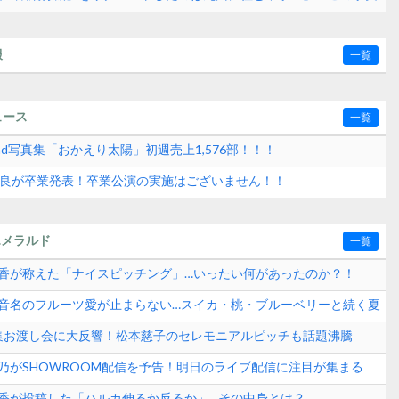
【AKB48】
報
一覧
ュース
一覧
2nd写真集「おかえり太陽」初週売上1,576部！！！
水紗良が卒業発表！卒業公演の実施はございません！！
エメラルド
一覧
崎晴香が称えた「ナイスピッチング」…いったい何があったのか？！
田玲音名のフルーツ愛が止まらない…スイカ・桃・ブルーベリーと続く夏
？
真集お渡し会に大反響！松本慈子のセレモニアルピッチも話題沸騰
ンド速報
愛乃がSHOWROOM配信を予告！明日のライブ配信に注目が集まる
崎晴香が投稿した「ハルカ伸るか反るか」…その中身とは？