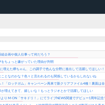
番組企画や個人仕事って何だろう？
びをちょっと嫌がっていた理由が判明
気に増えた欅ちゃん、この調子で色んな分野に進出して活躍してほしい！
なことなのかな？色々と言われるのも関係しているかもしれないね
へ！「ロッテガム」キャンペーン再来で新クリアファイル4種！裏面は
事が増えてきて、嬉しいな！もっとラジオとかで活躍してほしい
6時より M-ON「サキドリ！」にてライブNEWS関連でデビュー1周年記