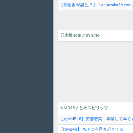
【青葉坂46誕生？】「aobazaka46.
乃木坂46まとめ 1/46
NMB48まとめスピリッツ
【元NMB48】安部若菜、卒業して早く
【NMB48】POPに注意喚起きてる