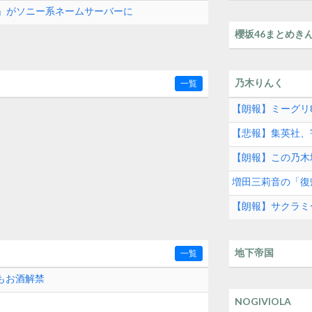
com」がソニー系ネームサーバーに
櫻坂46まとめき
乃木りんく
一覧
【朗報】ミーグリ8
【悲報】集英社、
【朗報】この乃木
増田三莉音の「復
【朗報】サクラミ
地下帝国
一覧
もお酒解禁
NOGIVIOLA