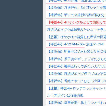
【欅坂46】4/27開催『夏服発売記念
【欅坂46】渡邉理佐、勃〇Tシャツを
【欅坂46】新ドラマ撮影の話が飛び交
【欅坂46】4thシングルとして出回っ
渡辺梨加って小嶋陽菜みたいなキャラ
【悲報】けやかけで発覚した欅坂の問
【欅坂46】4/12 AM6:00~ 放送
【欅坂46】明日4/12 AM6:00よ
【欅坂46】原田葵のギャップがたまらない！
【欅坂46】握手会行ってみたいんだけ
【欅坂46】渡辺梨加って何でブログ更
【欅坂46】番組でやってほしい企画っ
【速報】欅坂46×ロッテコラボキャンペ
ル！デザインは佐藤詩織
【欅坂46】織田奈那に鼻をツンとされて