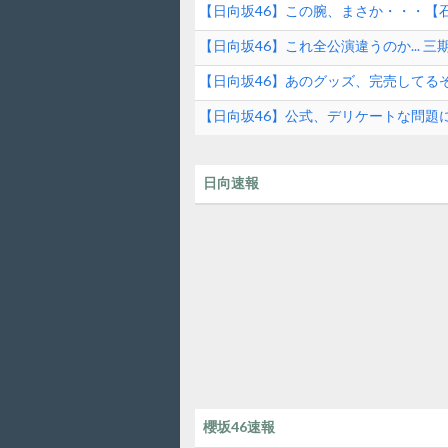
【日向坂46】この腕、まさか・・・【石
【日向坂46】これ全公演違うのか...
ら！
【日向坂46】あのグッズ、完売してる
【日向坂46】公式、デリケートな問題
日向速報
櫻坂46速報