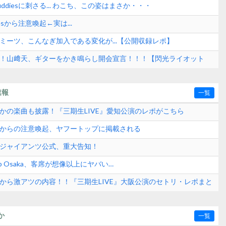
ddiesに刺さる... わこち、この姿はまさか・・・
esから注意喚起←実は...
ミーツ、こんなぎ加入である変化が...【公開収録レポ】
も！山﨑天、ギターをかき鳴らし開会宣言！！！【閃光ライオット
速報
一覧
さかの楽曲も披露！『三期生LIVE』愛知公演のレポがこちら
式からの注意喚起、ヤフートップに掲載される
刊ジャイアンツ公式、重大告知！
p Osaka、客席が想像以上にヤバい…
日から激アツの内容！！『三期生LIVE』大阪公演のセトリ・レポまと
か
一覧