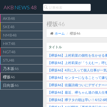
AKB
NEWS
48
AKB48
櫻坂46
SKE48
ホーム
櫻坂46
NMB48
HKT48
タイトル
NGT48
【欅坂46】上村莉菜の個性を生かせる
STU48
【欅坂46】上村莉菜が「うえむー」呼
乃木坂46
【欅坂46】4月に入って個人仕事が一
櫻坂46
【欅坂46】センターになることって嫌
日向坂46
【欅坂46】佐藤詩織ついにデザイナー
【欅坂46】最近、欅ちゃん達の個人仕
【欅坂46】欅ヲタの朝は早い！4/12 