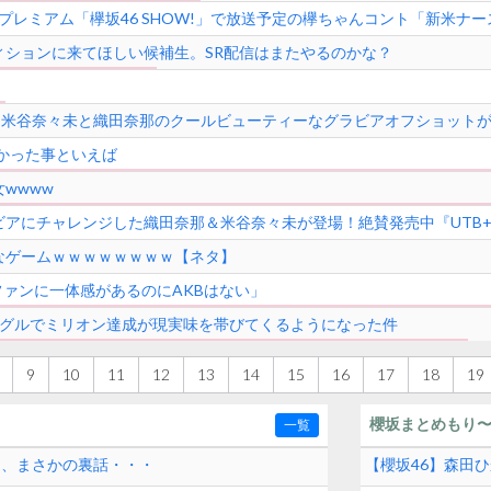
 BSプレミアム「欅坂46 SHOW!」で放送予定の欅ちゃんコント「新米
ィションに来てほしい候補生。SR配信はまたやるのかな？
l.37』米谷奈々未と織田奈那のクールビューティーなグラビアオフショット
て分かった事といえば
wwww
アにチャレンジした織田奈那＆米谷奈々未が登場！絶賛発売中『UTB+ V
なゲームｗｗｗｗｗｗｗｗ【ネタ】
ァンに一体感があるのにAKBはない」
シングルでミリオン達成が現実味を帯びてくるようになった件
9
10
11
12
13
14
15
16
17
18
19
櫻坂まとめもり
一覧
和、まさかの裏話・・・
【櫻坂46】森田