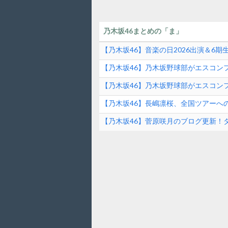
乃木坂46まとめの「ま」
【乃木坂46】音楽の日2026出演＆6
ンド速報
【乃木坂46】乃木坂野球部がエスコンフ
ファーストピッチの裏側とは？！
【乃木坂46】乃木坂野球部がエスコンフ
【乃木坂46】長嶋凛桜、全国ツアーへ
の素顔に迫る！
【乃木坂46】菅原咲月のブログ更新！
は？