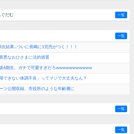
んぐだむ
一覧
一覧
次結果...ついに長嶋に1完売がつく！！！
害悪なおひさまに法的措置
坂6期生、ガチで可愛すぎだろwwwwwwwwwww
帰できない体調不良」ってマジで大丈夫なん？
ーツ公開収録、市役所のような年齢層に
一覧
一覧