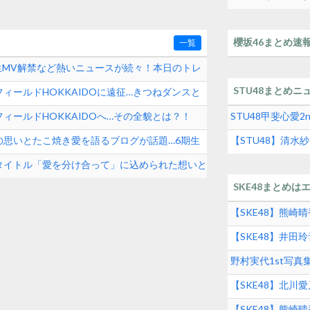
って結構デカいよな
櫻坂46まとめ速
一覧
期生MV解禁など熱いニュースが続々！本日のトレ
STU48まとめニ
ィールドHOKKAIDOに遠征…きつねダンスと
ィールドHOKKAIDOへ…その全貌とは？！
STU48甲斐心愛
の思いとたこ焼き愛を語るブログが話題…6期生
【STU48】清
タイトル「愛を分け合って」に込められた想いと
SKE48まとめは
【SKE48】熊
【SKE48】井
グルメの実態とは
野村実代1st写
SKE48界隈トレ
【SKE48】北川
【SKE48】熊