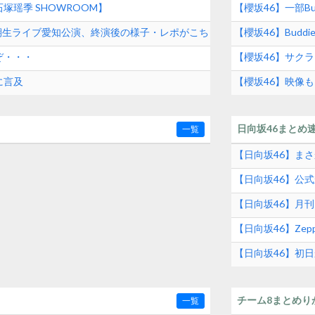
塚瑶季 SHOWROOM】
【櫻坂46】一部Bu
 三期生ライブ愛知公演、終演後の様子・レポがこち
【櫻坂46】Buddi
ぞ・・・
【櫻坂46】サクラ
に言及
【櫻坂46】映像
2026】
日向坂46まとめ
一覧
【日向坂46】ま
【日向坂46】公
【日向坂46】月
【日向坂46】Zep
【日向坂46】初
め
チーム8まとめり
一覧