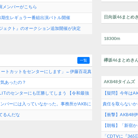
出演メンバーがこちら
日向坂46まとめ
8 11期生レギュラー番組出演バトル開催
クプロジェクト』のオークション追加開催が決定
18300ｍ
欅坂46まとめき
一覧
ョートカットをセンターにします」←伊藤百花真
AKB48タイムズ
人気あったの？
とILLITのセンターにも圧勝してしまう 【令和最強
【疑問】今年はAK
メンバーには入っていなかった。事務所がAKBに
責任を取らないから
続けた秋元康の哲
てるんだな
【衝撃】AKB4
も】
【朗報】「新宿か
ト！！！！！
「CDTVに『3