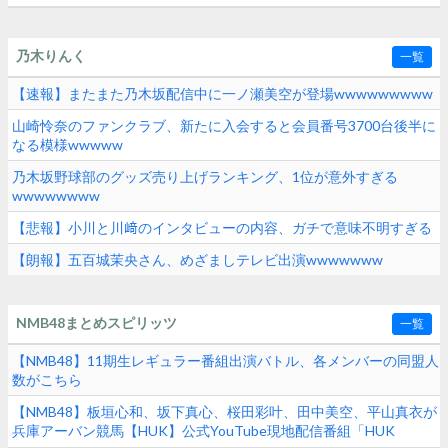
乃木りんく
一覧
【速報】またまた乃木坂配信中に一ノ瀬美空が登場wwwwwwwww
山崎怜奈のファンクラブ、新たに入会すると会員番号3700台後半に
なる模様wwwww
乃木坂野球部のグッズ売り上げランキング、1位が意外すぎる
wwwwwwww
【悲報】小川と川﨑のインタビューの内容、ガチで意味不明すぎる
【朗報】五百城茉央さん、めざましテレビ出演wwwwwww
NMB48まとめスピリッツ
一覧
【NMB48】11期生レギュラー番組出演バトル、各メンバーの同盟人
数がこちら
【NMB48】板垣心和、坂下真心、桜田彩叶、田中美空、平山真衣が
兵庫アーバン競馬【HUK】公式YouTube現地配信番組「HUK