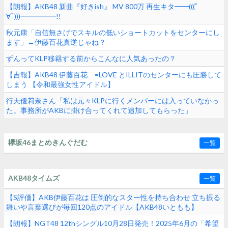
【朗報】AKB48 新曲『好きish』 MV 800万 再生キタ━━(((ﾟ
∀ﾟ)))━━━━━!!
秋元康「自信無さげでスキルの低いショートカットをセンターにし
ます」←伊藤百花真逆じゃね？
ずんってKLP移籍する前からこんなに人気あったの？
【吉報】AKB48 伊藤百花 =LOVE とILLITのセンターにも圧勝して
しまう 【令和最強女性アイドル】
行天優莉奈さん「私は元々KLPに行くメンバーには入っていなかっ
た。事務所がAKBに掛け合ってくれて追加してもらった」
欅坂46まとめきんぐだむ
一覧
AKB48タイムズ
一覧
【S評価】AKB伊藤百花は 圧倒的なスター性を持ち合わせ 立ち振る
舞いや言葉選びが毎回120点のアイドル【AKB48いともも】
【朗報】NGT48 12thシングル10月28日発売！2025年6月の「希望