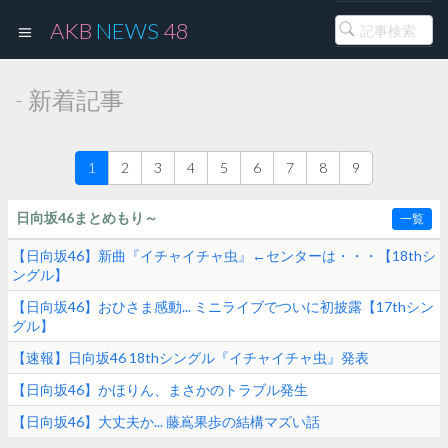
AKB
NEWS
48
- 新着記事
1
2
3
4
5
6
7
8
9
日向坂46まとめもり～
一覧
【日向坂46】新曲『イチャイチャ虫』←センターは・・・【18thシ
ングル】
【日向坂46】おひさま感動... ミニライブでついに初披露【17thシン
グル】
【速報】日向坂46 18thシングル『イチャイチャ虫』発表
【日向坂46】かほりん、まさかのトラブル発生
【日向坂46】大丈夫か... 藤嶌果歩の結構マズい話