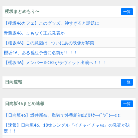
櫻坂まとめもり〜
一覧
【櫻坂46カフェ】このグッズ、神すぎると話題に
青葉坂46、まもなく正式発表か
【櫻坂46】この意図は... ついにあの映像が解禁
櫻坂46、ある番組予告に名前が！！！
【櫻坂46】メンバー＆OGがラヴィット出演へ！！！
日向速報
一覧
日向坂46まとめ速報
一覧
【日向坂46】坂井新奈、単独で外番組初出演ｷﾀ━(ﾟ∀ﾟ)━!!!!
【速報】日向坂46、18thシングル『イチャイチャ虫』の発売が決
定！！