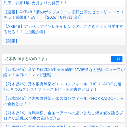
列車」以来1年4カ月ぶりの発売！！
【速報】AKB48「夢のポップスター」初日公演のセットリストはコ
チラ！感想まとめ！！【2026年8月7日(金)】
【AKB48】アカペラアイソレチャレンジの、こさきちゃん可愛すぎ
るだろ！！【近藤沙樹】
【朗報】
乃木坂46まとめの「ま」
一覧
【乃木坂46】音楽の日2026出演＆6期生MV解禁など熱いニュースが
続々！本日のトレンド速報
【乃木坂46】乃木坂野球部がエスコンフィールドHOKKAIDOに遠
征…きつねダンスとファーストピッチの裏側とは？！
【乃木坂46】乃木坂野球部がエスコンフィールドHOKKAIDOへ…そ
の全貌とは？！
【乃木坂46】長嶋凛桜、全国ツアーへの思いとたこ焼き愛を語るブ
ログが話題…6期生の素顔に迫る！