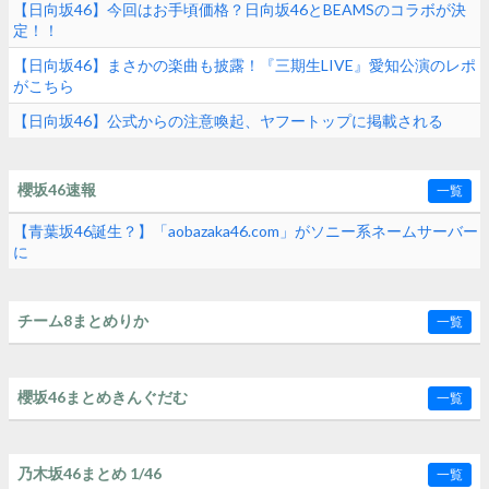
【日向坂46】今回はお手頃価格？日向坂46とBEAMSのコラボが決
定！！
【日向坂46】まさかの楽曲も披露！『三期生LIVE』愛知公演のレポ
がこちら
【日向坂46】公式からの注意喚起、ヤフートップに掲載される
櫻坂46速報
一覧
【青葉坂46誕生？】「aobazaka46.com」がソニー系ネームサーバー
に
チーム8まとめりか
一覧
櫻坂46まとめきんぐだむ
一覧
乃木坂46まとめ 1/46
一覧