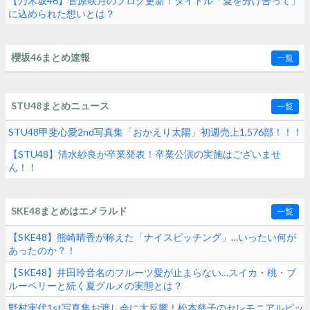
【乃木坂46】菅原咲月のブログ更新！タイトル「愛を分け合って」
に込められた想いとは？
櫻坂46まとめ速報
一覧
STU48まとめニュース
一覧
STU48甲斐心愛2nd写真集「おかえり太陽」初週売上1,576部！！！
【STU48】清水紗良が卒業発表！卒業公演の実施はございませ
ん！！
SKE48まとめはエメラルド
一覧
【SKE48】熊崎晴香が称えた「ナイスピッチング」…いったい何が
あったのか？！
【SKE48】井田玲音名のフルーツ愛が止まらない…スイカ・桃・ブ
ルーベリーと続く夏グルメの実態とは？
野村実代1st写真集お渡し会に大反響！松本慈子のセレモニアルピッ