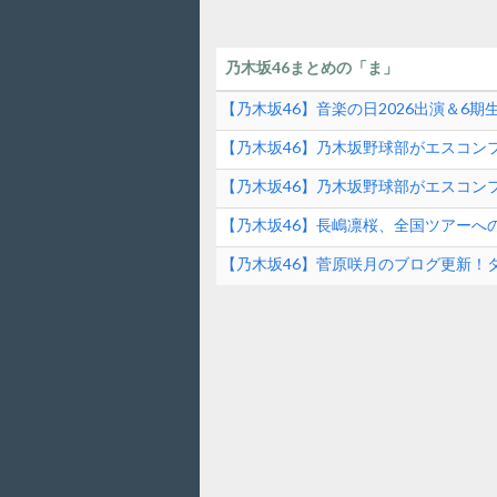
乃木坂46まとめの「ま」
【乃木坂46】音楽の日2026出演＆6
ンド速報
【乃木坂46】乃木坂野球部がエスコンフ
ファーストピッチの裏側とは？！
【乃木坂46】乃木坂野球部がエスコンフ
【乃木坂46】長嶋凛桜、全国ツアーへ
の素顔に迫る！
【乃木坂46】菅原咲月のブログ更新！
は？