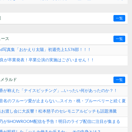
いきそうだな！【AKB48 68thシングル】
報
一覧
ュース
一覧
2nd写真集「おかえり太陽」初週売上1,576部！！！
水紗良が卒業発表！卒業公演の実施はございません！！
エメラルド
一覧
崎晴香が称えた「ナイスピッチング」…いったい何があったのか？！
田玲音名のフルーツ愛が止まらない…スイカ・桃・ブルーベリーと続く夏
？
真集お渡し会に大反響！松本慈子のセレモニアルピッチも話題沸騰
ンド速報
愛乃がSHOWROOM配信を予告！明日のライブ配信に注目が集まる
崎晴香が投稿した「ハルカ伸るか反るか」…その中身とは？