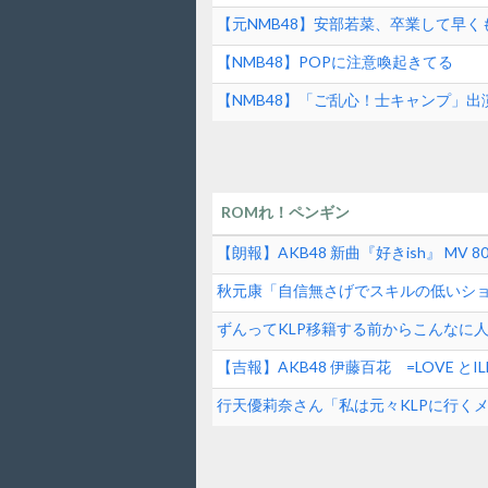
【HUK】公式YouTube現地配信番組「HUK
【元NMB48】安部若菜、卒業して早く
【NMB48】POPに注意喚起きてる
【NMB48】「ご乱心！士キャンプ」
ROMれ！ペンギン
【朗報】AKB48 新曲『好きish』 MV 80
秋元康「自信無さげでスキルの低いシ
逆じゃね？
ずんってKLP移籍する前からこんなに
【吉報】AKB48 伊藤百花 =LOVE 
女性アイドル】
行天優莉奈さん「私は元々KLPに行く
掛け合ってくれて追加してもらった」