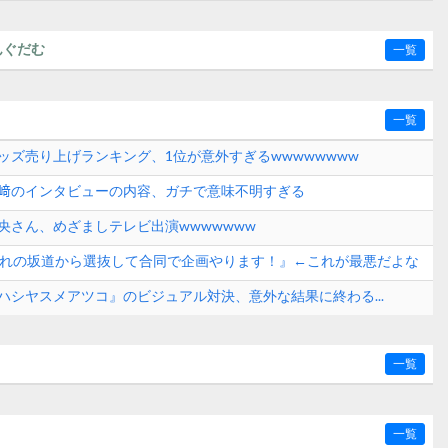
んぐだむ
一覧
一覧
ッズ売り上げランキング、1位が意外すぎるwwwwwwww
﨑のインタビューの内容、ガチで意味不明すぎる
央さん、めざましテレビ出演wwwwwww
ぞれの坂道から選抜して合同で企画やります！』←これが最悪だよな
『ハシヤスメアツコ』のビジュアル対決、意外な結果に終わる...
一覧
一覧