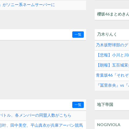
com」がソニー系ネームサーバーに
櫻坂46まとめき
乃木りんく
一覧
乃木坂野球部のグ
【悲報】小川と川
【朗報】五百城茉
青葉坂46『それ
『冨里奈央』vs
地下帝国
一覧
演バトル、各メンバーの同盟人数がこちら
NOGIVIOLA
田彩叶、田中美空、平山真衣が兵庫アーバン競馬