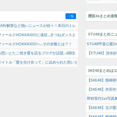
ゃ発売前に1000万
櫻坂46まとめ速
一覧
期生MV解禁など熱いニュースが続々！本日のトレ
STU48まとめニ
ィールドHOKKAIDOに遠征…きつねダンスと
ィールドHOKKAIDOへ…その全貌とは？！
STU48甲斐心愛
の思いとたこ焼き愛を語るブログが話題…6期生
【STU48】清
タイトル「愛を分け合って」に込められた想いと
SKE48まとめは
【SKE48】熊
【SKE48】井
グルメの実態とは
野村実代1st写
SKE48界隈トレ
【SKE48】北川
【SKE48】熊