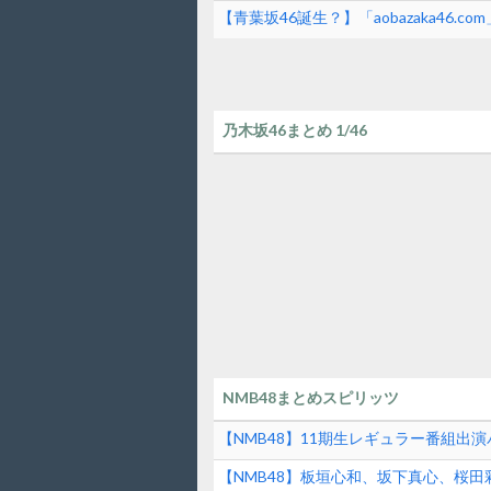
【青葉坂46誕生？】「aobazaka46.
乃木坂46まとめ 1/46
NMB48まとめスピリッツ
【NMB48】11期生レギュラー番組出
【NMB48】板垣心和、坂下真心、桜