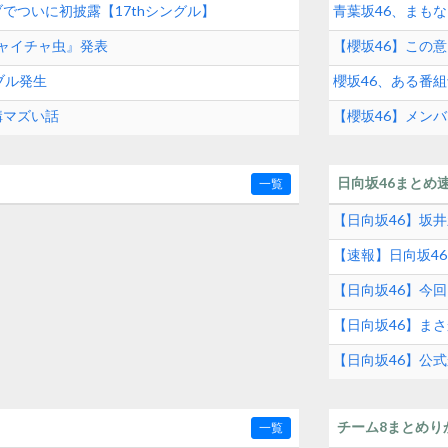
イブでついに初披露【17thシングル】
青葉坂46、まも
チャイチャ虫』発表
【櫻坂46】この意
ブル発生
櫻坂46、ある番
構マズい話
【櫻坂46】メン
日向坂46まとめ
一覧
【日向坂46】坂井新
【速報】日向坂4
【日向坂46】今回
【日向坂46】ま
【日向坂46】公
チーム8まとめり
一覧