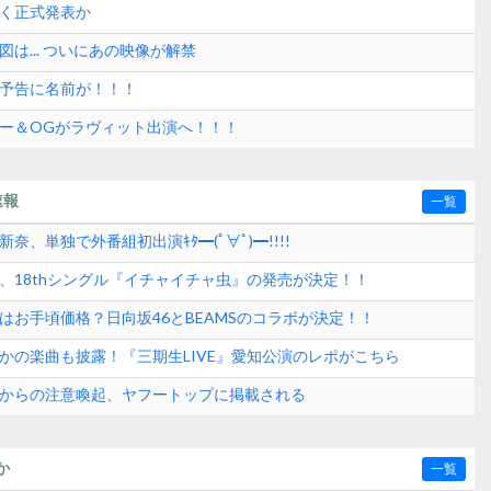
なく正式発表か
図は... ついにあの映像が解禁
組予告に名前が！！！
バー＆OGがラヴィット出演へ！！！
速報
一覧
奈、単独で外番組初出演ｷﾀ━(ﾟ∀ﾟ)━!!!!
6、18thシングル『イチャイチャ虫』の発売が決定！！
はお手頃価格？日向坂46とBEAMSのコラボが決定！！
さかの楽曲も披露！『三期生LIVE』愛知公演のレポがこちら
式からの注意喚起、ヤフートップに掲載される
か
一覧