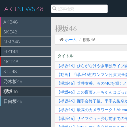
AKB
NEWS
48
AKB48
櫻坂46
SKE48
ホーム
櫻坂46
NMB48
HKT48
タイトル
NGT48
【欅坂46】ひらがなけやき単独ライブ
STU48
【動画】『欅坂46初ワンマン公演 完
乃木坂46
【欅坂46】菅井友香、涙のMCを聞くメ
櫻坂46
【欅坂46】この齋藤ふーちゃんはぱっ
日向坂46
【欅坂46】握手会終了後、平手友梨奈
【欅坂46】最高のカメラワーク！Ab
【欅坂46】サイマジョ～少し前までの