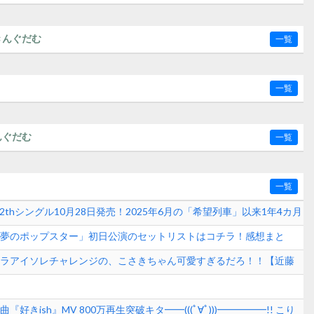
きんぐだむ
一覧
一覧
んぐだむ
一覧
一覧
12thシングル10月28日発売！2025年6月の「希望列車」以来1年4カ月
8「夢のポップスター」初日公演のセットリストはコチラ！感想まと
月7日(金)】
カペラアイソレチャレンジの、こさきちゃん可愛すぎるだろ！！【近藤
『好きish』MV 800万再生突破キタ━━(((ﾟ∀ﾟ)))━━━━━!! こり