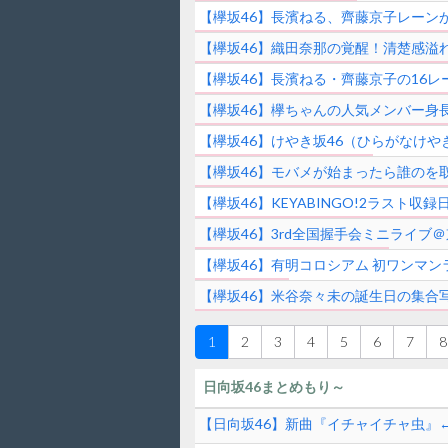
【欅坂46】長濱ねる、齊藤京子レーン
【欅坂46】織田奈那の覚醒！清楚感溢
【欅坂46】長濱ねる・齊藤京子の16
【欅坂46】欅ちゃんの人気メンバー身
【欅坂46】けやき坂46（ひらがなけやき）
【欅坂46】モバメが始まったら誰のを
【欅坂46】KEYABINGO!2ラス
【欅坂46】3rd全国握手会ミニライブ
【欅坂46】有明コロシアム 初ワンマ
【欅坂46】米谷奈々未の誕生日の集合
1
2
3
4
5
6
7
8
日向坂46まとめもり～
【日向坂46】新曲『イチャイチャ虫』←