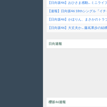
【日向坂46】おひさま感動... ミニラ
【速報】日向坂46 18thシングル『イ
【日向坂46】かほりん、まさかのトラ
【日向坂46】大丈夫か... 藤嶌果歩の結
日向速報
櫻坂46速報