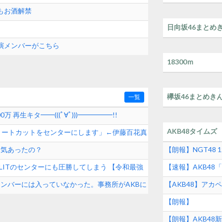
 Campus Live」に出演
もお酒解禁
日向坂46まとめ
出演メンバーがこちら
18300ｍ
欅坂46まとめき
一覧
0万 再生キタ━━(((ﾟ∀ﾟ)))━━━━━!!
AKB48タイムズ
ョートカットをセンターにします」←伊藤百花真
人気あったの？
【朗報】NGT48 
ぶりの発売！！
とILLITのセンターにも圧勝してしまう 【令和最強
【速報】AKB4
め！！【2026年8
メンバーには入っていなかった。事務所がAKBに
【AKB48】ア
沙樹】
【朗報】
【朗報】AKB48新曲