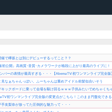
開催で欅坂とは別にデビューするってこと？？
全版初公開』高画質･音質･カメラワークが格段に上がり最高のライブに！
ンバーの表情が最高すぎる・・・【AbemaTV:初ワンマンライブ完全版
と見なぁちゃんっぽい。ふーちゃんは重めアイドル前髪似合いそう
がキックボードに乗って会場を駆け回るｗｗｗ子供みたいでめちゃくち
emaTV初ワンマンライブ完全版の変更点がこちら！このまま円盤化でき
平手友梨奈が放ってた圧倒的な魅力って・・・