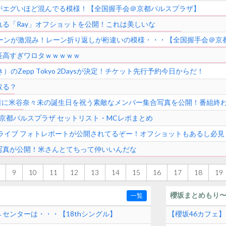
がエグいほど混んでる模様！【全国握手会＠京都パルスプラザ】
れる「Ray」オフショットを公開！これは美しいな
レーンが激混み！レーン折り返しが桁違いの模様・・・【全国握手会＠京
長高すぎワロタｗｗｗｗｗ
のZepp Tokyo 2Daysが決定！チケット先行予約今日からだ！
取る？
ト収録日に米谷奈々未の誕生日を祝う素敵なメンバー集合写真を公開！番組終
＠京都パルスプラザ セットリスト・MCレポまとめ
ンライブ フォトレポートが公開されてるぞー！オフショットもあるし必見
写真が公開！米さんとてちって仲いいんだな
9
10
11
12
13
14
15
16
17
18
19
櫻坂まとめもり
一覧
センターは・・・【18thシングル】
【櫻坂46カフェ