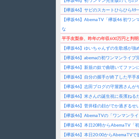
【欅坂46】初ワンマン完全版のてちの
【欅坂46】サビのスカートひらひらｷﾀ
【欅坂46】AbemaTV「欅坂46 
な
平手友梨奈、昨年の年収600万円と判明
【欅坂46】ゆいちゃんずの生歌感が強め
【欅坂46】abemaの初ワンマンライ
【欅坂46】新規の奴で曲聴いてファン
【欅坂46】自分の握手が終了した平手
【欅坂46】志田ブログの守屋茜さんが
【欅坂46】米さんの誕生祝に長濱ねる
【欅坂46】菅井様の顔がでか過ぎるせ
【欅坂46】AbemaTVの「ワンマンラ
【欅坂46】本日20時からAbemaT
【欅坂46】本日20:00からAbema