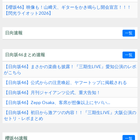
【櫻坂46】映像も！山﨑天、ギターをかき鳴らし開会宣言！！！
【閃光ライオット2026】
日向速報
一覧
日向坂46まとめ速報
一覧
【日向坂46】まさかの楽曲も披露！『三期生LIVE』愛知公演のレポ
がこちら
【日向坂46】公式からの注意喚起、ヤフートップに掲載される
【日向坂46】月刊ジャイアンツ公式、重大告知！
【日向坂46】Zepp Osaka、客席が想像以上にヤバい…
【日向坂46】初日から激アツの内容！！『三期生LIVE』大阪公演の
セトリ・レポまとめ
櫻坂46速報
一覧