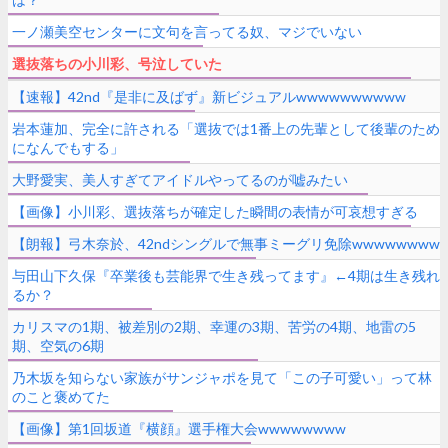
一ノ瀬美空センターに文句を言ってる奴、マジでいない
選抜落ちの小川彩、号泣していた
【速報】42nd『是非に及ばず』新ビジュアルwwwwwwwwww
岩本蓮加、完全に許される「選抜では1番上の先輩として後輩のため
になんでもする」
大野愛実、美人すぎてアイドルやってるのが嘘みたい
【画像】小川彩、選抜落ちが確定した瞬間の表情が可哀想すぎる
【朗報】弓木奈於、42ndシングルで無事ミーグリ免除wwwwwwww
与田山下久保『卒業後も芸能界で生き残ってます』←4期は生き残れ
るか？
カリスマの1期、被差別の2期、幸運の3期、苦労の4期、地雷の5
期、空気の6期
乃木坂を知らない家族がサンジャポを見て「この子可愛い」って林
のこと褒めてた
【画像】第1回坂道『横顔』選手権大会wwwwwwww