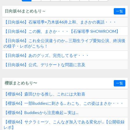
日向坂46まとめもり～
一覧
【日向坂46】石塚瑶季×乃木坂46井上和、まさかの裏話・・・
【日向坂46】この腕、まさか・・・【石塚瑶季 SHOWROOM】
【日向坂46】これ全公演違うのか... 三期生ライブ愛知公演、終演後
の様子・レポがこちら！
【日向坂46】あのグッズ、完売してるぞ・・・
【日向坂46】公式、デリケートな問題に言及
櫻坂まとめもり〜
一覧
【櫻坂46】森田ひかる推し、これには大歓喜
【櫻坂46】一部Buddiesに刺さる... わこち、この姿はまさか・・・
【櫻坂46】Buddiesから注意喚起←実は...
【櫻坂46】サクラミーツ、こんなぎ加入である変化が...【公開収録
レポ】