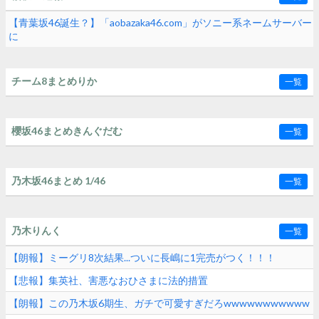
【青葉坂46誕生？】「aobazaka46.com」がソニー系ネームサーバー
に
チーム8まとめりか
一覧
櫻坂46まとめきんぐだむ
一覧
乃木坂46まとめ 1/46
一覧
乃木りんく
一覧
【朗報】ミーグリ8次結果...ついに長嶋に1完売がつく！！！
【悲報】集英社、害悪なおひさまに法的措置
【朗報】この乃木坂6期生、ガチで可愛すぎだろwwwwwwwwwww