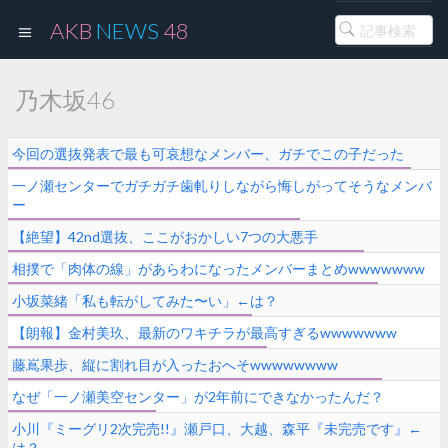
AKB
NEWS
48
乃木坂46
今回の選抜発表で最も可哀想なメンバー、ガチでこの子だった
一ノ瀬センターでガチガチ歯軋りしながら悔しがってそうなメンバ
ー
【絶望】42nd選抜、ここがおかしい7つの大悪手
相撲で「肉体の線」があらわになったメンバーまとめwwwwwww
小坂菜緒「私も転がしてみた〜い」←は？
【朗報】金村美玖、最新のワキチラが最高すぎるwwwwwww
藤嶌果歩、縦に割れ目が入ったおへそwwwwwwww
なぜ「一ノ瀬美空センター」が2年前にできなかったんだ？
小川『ミーグリ2次完売!!』瀬戸口、大越、森平『未完売です』←
は？