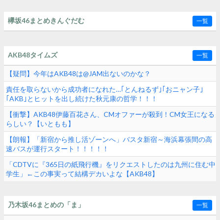
欅坂46まとめきんぐだむ
一覧
AKB48タイムズ
一覧
【疑問】今年はAKB48は@JAM出ないのかな？
責任を取らないから成功者になれた…｢とんねるず｣｢おニャン子｣
｢AKB｣とヒットを出し続けた秋元康の哲学！！！
【衝撃】AKB48伊藤百花さん、CMオファーが殺到！CM女王になる
らしい？【いともも】
【朗報】「新宿から推し活ゾーンへ」バスタ新宿～海浜幕張間の高
速バスが運行スタート！！！！！
「CDTVに『365日の紙飛行機』をリクエストしたのは九州に住む中
学生」←この事実って結構デカいよな【AKB48】
乃木坂46まとめの「ま」
一覧