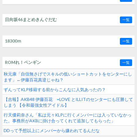
日向坂46まとめきんぐだむ
一覧
18300ｍ
一覧
ROMれ！ペンギン
一覧
秋元康「自信無さげでスキルの低いショートカットをセンターにし
ます」←伊藤百花真逆じゃね？
ずんってKLP移籍する前からこんなに人気あったの？
【吉報】AKB48 伊藤百花 =LOVE とILLITのセンターにも圧勝して
しまう 【令和最強女性アイドル】
行天優莉奈さん「私は元々KLPに行くメンバーには入っていなかっ
た。事務所がAKBに掛け合ってくれて追加してもらった」
DDって予想以上にメンバーから嫌われてるんだな