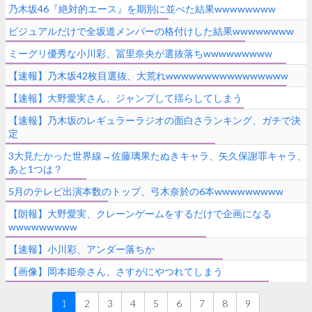
乃木坂46『絶対的エース』を期別に並べた結果wwwwwwww
ビジュアルだけで全坂道メンバーの格付けした結果wwwwwwww
ミーグリ優秀な小川彩、冨里奈央が選抜落ちwwwwwwwww
【速報】乃木坂42枚目選抜、大荒れwwwwwwwwwwwwwwww
【速報】大野愛実さん、ジャンプして揺らしてしまう
【速報】乃木坂のレギュラーラジオの面白さランキング、ガチで決
定
3大見たかった世界線→佐藤璃果たぬきキャラ、矢久保謝罪キャラ、
あと1つは？
5月のテレビ出演本数のトップ、弓木奈於の6本wwwwwwwww
【朗報】大野愛実、クレーンゲームをするだけで企画になる
wwwwwwwww
【速報】小川彩、アンダー落ちか
【画像】岡本姫奈さん、さすがにやつれてしまう
1
2
3
4
5
6
7
8
9