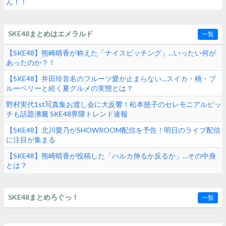
ん！！
SKE48まとめはエメラルド
一覧
【SKE48】熊崎晴香が称えた「ナイスピッチング」…いったい何が
あったのか？！
【SKE48】井田玲音名のフルーツ愛が止まらない…スイカ・桃・ブ
ルーベリーと続く夏グルメの実態とは？
野村実代1st写真集お渡し会に大反響！松本慈子のセレモニアルピッ
チも話題沸騰 SKE48界隈トレンド速報
【SKE48】北川愛乃がSHOWROOM配信を予告！明日のライブ配信
に注目が集まる
【SKE48】熊崎晴香が投稿した「ハルカ伸るか反るか」…その中身
とは？
SKE48まとめろぐっ！
一覧