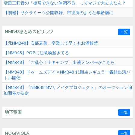
増田三莉音の「復帰できない体調不良」ってマジで大丈夫なん？
【朗報】サクラミーツ公開収録、市役所のような年齢層に
NMB48まとめスピリッツ
一覧
【元NMB48】安部若菜、卒業して早くもお酒解禁
【NMB48】POPに注意喚起きてる
【NMB48】「ご乱心！士キャンプ」出演メンバーがこちら
【NMB48】ドゥームズデイ × NMB48 11期生レギュラー番組出演バ
トル開催
【NMB48】『NMB48 MVリメイクプロジェクト』のオークション追
加開催が決定
地下帝国
一覧
NOGIVIOLA
一覧