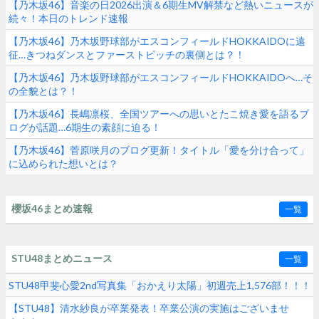
【乃木坂46】音楽の日2026出演＆6期生MV解禁など熱いニュースが
続々！本日のトレンド速報
【乃木坂46】乃木坂野球部がエスコンフィールドHOKKAIDOに遠
征…きつねダンスとファーストピッチの裏側とは？！
【乃木坂46】乃木坂野球部がエスコンフィールドHOKKAIDOへ…そ
の全貌とは？！
【乃木坂46】長嶋凛桜、全国ツアーへの思いとたこ焼き愛を語るブ
ログが話題…6期生の素顔に迫る！
【乃木坂46】菅原咲月のブログ更新！タイトル「愛を分け合って」
に込められた想いとは？
櫻坂46まとめ速報
一覧
STU48まとめニュース
一覧
STU48甲斐心愛2nd写真集「おかえり太陽」初週売上1,576部！！！
【STU48】清水紗良が卒業発表！卒業公演の実施はございませ