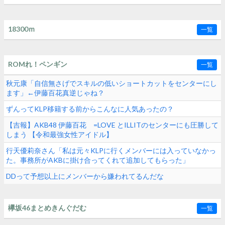
18300ｍ
一覧
ROMれ！ペンギン
一覧
秋元康「自信無さげでスキルの低いショートカットをセンターにし
ます」←伊藤百花真逆じゃね？
ずんってKLP移籍する前からこんなに人気あったの？
【吉報】AKB48 伊藤百花 =LOVE とILLITのセンターにも圧勝して
しまう 【令和最強女性アイドル】
行天優莉奈さん「私は元々KLPに行くメンバーには入っていなかっ
た。事務所がAKBに掛け合ってくれて追加してもらった」
DDって予想以上にメンバーから嫌われてるんだな
欅坂46まとめきんぐだむ
一覧