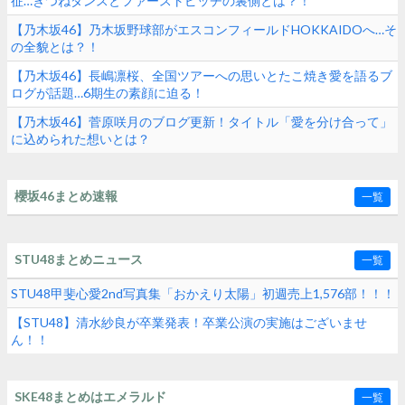
征…きつねダンスとファーストピッチの裏側とは？！
【乃木坂46】乃木坂野球部がエスコンフィールドHOKKAIDOへ…そ
の全貌とは？！
【乃木坂46】長嶋凛桜、全国ツアーへの思いとたこ焼き愛を語るブ
ログが話題…6期生の素顔に迫る！
【乃木坂46】菅原咲月のブログ更新！タイトル「愛を分け合って」
に込められた想いとは？
櫻坂46まとめ速報
一覧
STU48まとめニュース
一覧
STU48甲斐心愛2nd写真集「おかえり太陽」初週売上1,576部！！！
【STU48】清水紗良が卒業発表！卒業公演の実施はございませ
ん！！
SKE48まとめはエメラルド
一覧