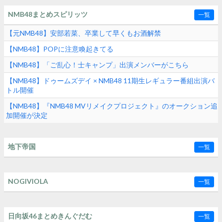
NMB48まとめスピリッツ
一覧
【元NMB48】安部若菜、卒業して早くもお酒解禁
【NMB48】POPに注意喚起きてる
【NMB48】「ご乱心！士キャンプ」出演メンバーがこちら
【NMB48】ドゥームズデイ × NMB48 11期生レギュラー番組出演バ
トル開催
【NMB48】『NMB48 MVリメイクプロジェクト』のオークション追
加開催が決定
地下帝国
一覧
NOGIVIOLA
一覧
日向坂46まとめきんぐだむ
一覧