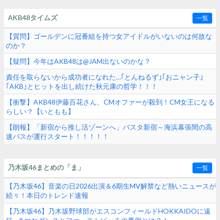
AKB48タイムズ
一覧
【質問】ゴールデンに冠番組を持つ女アイドルがいないのは何故な
のか？
【疑問】今年はAKB48は@JAM出ないのかな？
責任を取らないから成功者になれた…｢とんねるず｣｢おニャン子｣
｢AKB｣とヒットを出し続けた秋元康の哲学！！！
【衝撃】AKB48伊藤百花さん、CMオファーが殺到！CM女王になる
らしい？【いともも】
【朗報】「新宿から推し活ゾーンへ」バスタ新宿～海浜幕張間の高
速バスが運行スタート！！！！！
乃木坂46まとめの「ま」
一覧
【乃木坂46】音楽の日2026出演＆6期生MV解禁など熱いニュースが
続々！本日のトレンド速報
【乃木坂46】乃木坂野球部がエスコンフィールドHOKKAIDOに遠