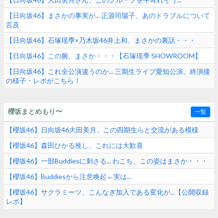
【日向坂46】まさかの事実が... 正源司陽子、あのトラブルについて
言及
【日向坂46】石塚瑶季×乃木坂46井上和、まさかの裏話・・・
【日向坂46】この腕、まさか・・・【石塚瑶季 SHOWROOM】
【日向坂46】これ全公演違うのか... 三期生ライブ愛知公演、終演後
の様子・レポがこちら！
櫻坂まとめもり〜
一覧
【櫻坂46】日向坂46大田美月、この四期生らと交流がある模様
【櫻坂46】森田ひかる推し、これには大歓喜
【櫻坂46】一部Buddiesに刺さる... わこち、この姿はまさか・・・
【櫻坂46】Buddiesから注意喚起←実は...
【櫻坂46】サクラミーツ、こんなぎ加入である変化が...【公開収録
レポ】