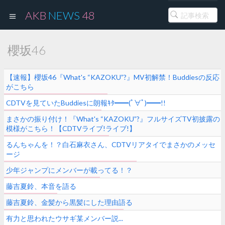
AKB
NEWS
48
櫻坂46
【速報】櫻坂46『What's “KAZOKU”?』MV初解禁！Buddiesの反応
がこちら
CDTVを見ていたBuddiesに朗報ｷﾀ━━(ﾟ∀ﾟ)━━!!
まさかの振り付け！『What's “KAZOKU”?』フルサイズTV初披露の
模様がこちら！【CDTVライブ!ライブ!】
るんちゃんを！？白石麻衣さん、CDTVリアタイでまさかのメッセ
ージ
少年ジャンプにメンバーが載ってる！？
藤吉夏鈴、本音を語る
藤吉夏鈴、金髪から黒髪にした理由語る
有力と思われたウサギ某メンバー説...