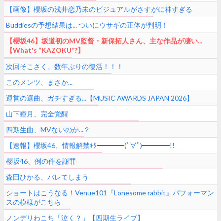
【画像】櫻坂の浅井恋乃未のビジュアルがさすがに神すぎる
Buddiesの予想結果は... ついにウサギの正体が判明！
【櫻坂46】坂道初のMV監督・新保拓人さん、主な作品が凄い...
【What's “KAZOKU”?】
次回そこさく、数年ぶりの復活！！！
このメンツ、まさか...
運営の選曲、ガチすぎる...【MUSIC AWARDS JAPAN 2026】
山下瞳月、完全覚醒
四期生曲、MVないのか...？
【速報】櫻坂46、情報解禁ｷﾀ━━━━(ﾟ∀ﾟ)━━━━!!
櫻坂46、例の件を謝罪
森田ひかる、バレてしまう
ショートはこうなる！Venue101『Lonesome rabbit』パフォーマン
スの模様がこちら
ノンデリわこち「泣く？」【四期生ライブ】