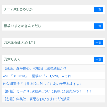
チーム8まとめりか
一覧
櫻坂46まとめきんぐだむ
一覧
乃木坂46まとめ 1/46
一覧
乃木りんく
一覧
【議論】森平麗心、43枚目は選抜継続か？
≠ME『313,813』 櫻坂46『251,590』←これ
佐久間宣行『（井上和に対して）あの子売れますよ』
【朗報】ミーグリ8次結果...ついに長嶋に1完売がつく！！！
【悲報】集英社、害悪なおひさまに法的措置