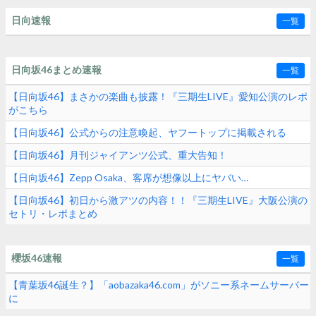
日向速報
一覧
日向坂46まとめ速報
一覧
【日向坂46】まさかの楽曲も披露！『三期生LIVE』愛知公演のレポ
がこちら
【日向坂46】公式からの注意喚起、ヤフートップに掲載される
【日向坂46】月刊ジャイアンツ公式、重大告知！
【日向坂46】Zepp Osaka、客席が想像以上にヤバい…
【日向坂46】初日から激アツの内容！！『三期生LIVE』大阪公演の
セトリ・レポまとめ
櫻坂46速報
一覧
【青葉坂46誕生？】「aobazaka46.com」がソニー系ネームサーバー
に