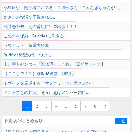
小島凪紗、関係者にハマる！？澤部さん「こんなぎちゃんが...」
まさかの復活が予告される...
浅井恋乃未、あの番組にソロ出演！！！
この田村保乃、Buddiesに刺さる...
ラヴィット、超重大発表
Buddies待望の件、ついに...
山川宇衣センター『流れ弾』←これ...【四期生ライブ】
【ここまで！？】櫻坂46運営、神対応
モザイクを貫通する『サクラミーツ』新メンバー
イコラブとの共演、そういえばメンバー内に...
1
2
3
4
5
6
7
8
9
日向坂46まとめもり～
一覧
【日向坂46】大田美月さん、このグループを牛耳れそう...