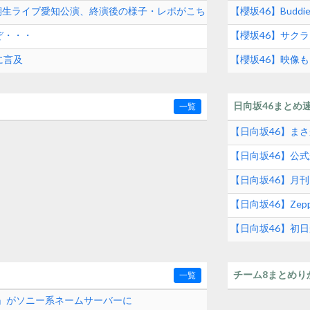
 三期生ライブ愛知公演、終演後の様子・レポがこち
【櫻坂46】Buddi
ぞ・・・
【櫻坂46】サクラ
に言及
【櫻坂46】映像
2026】
日向坂46まとめ
一覧
【日向坂46】ま
【日向坂46】公
【日向坂46】月
【日向坂46】Zep
【日向坂46】初
め
チーム8まとめり
一覧
com」がソニー系ネームサーバーに