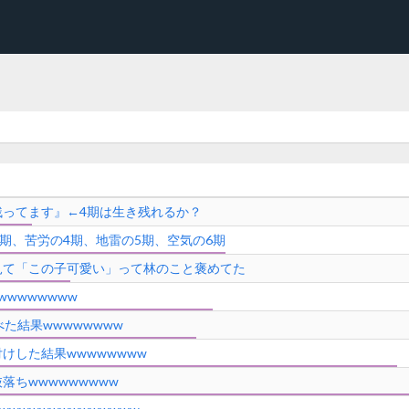
ってます』←4期は生き残れるか？
期、苦労の4期、地雷の5期、空気の6期
見て「この子可愛い」って林のこと褒めてた
wwwwwww
た結果wwwwwwww
けした結果wwwwwwww
ちwwwwwwwww