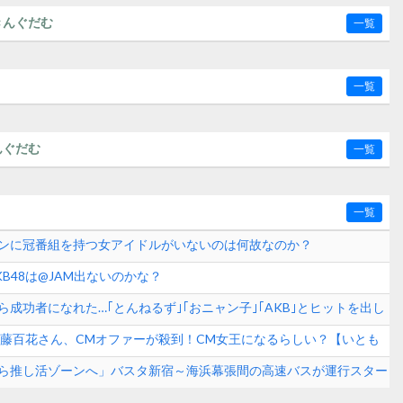
きんぐだむ
一覧
一覧
んぐだむ
一覧
一覧
ンに冠番組を持つ女アイドルがいないのは何故なのか？
B48は@JAM出ないのかな？
成功者になれた…｢とんねるず｣｢おニャン子｣｢AKB｣とヒットを出し
学！！！
8伊藤百花さん、CMオファーが殺到！CM女王になるらしい？【いとも
ら推し活ゾーンへ」バスタ新宿～海浜幕張間の高速バスが運行スター