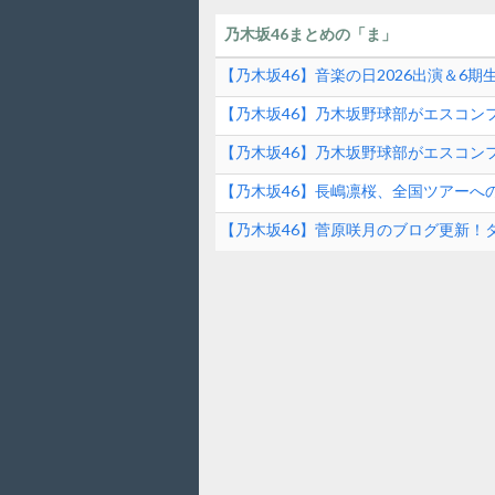
乃木坂46まとめの「ま」
【乃木坂46】音楽の日2026出演＆6
ンド速報
【乃木坂46】乃木坂野球部がエスコンフ
ファーストピッチの裏側とは？！
【乃木坂46】乃木坂野球部がエスコンフ
【乃木坂46】長嶋凛桜、全国ツアーへ
の素顔に迫る！
【乃木坂46】菅原咲月のブログ更新！
は？