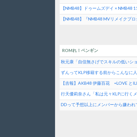
【NMB48】ドゥームズデイ × NMB4
【NMB48】『NMB48 MVリメイ
ROMれ！ペンギン
秋元康「自信無さげでスキルの低いシ
逆じゃね？
ずんってKLP移籍する前からこんなに
【吉報】AKB48 伊藤百花 =LOVE 
女性アイドル】
行天優莉奈さん「私は元々KLPに行く
掛け合ってくれて追加してもらった」
DDって予想以上にメンバーから嫌われ