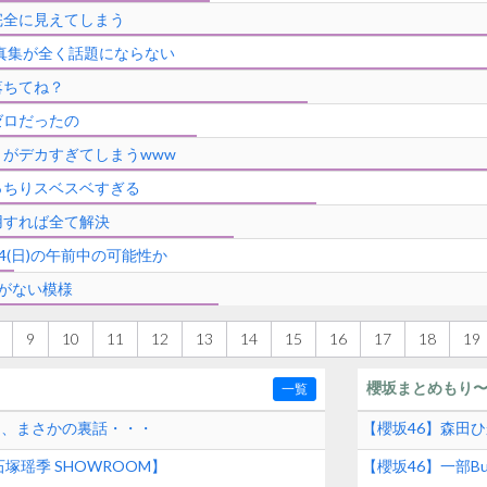
完全に見えてしまう
写真集が全く話題にならない
落ちてね？
ゼロだったの
がデカすぎてしまうwww
っちりスベスベすぎる
用すれば全て解決
4(日)の午前中の可能性か
がない模様
9
10
11
12
13
14
15
16
17
18
19
櫻坂まとめもり
一覧
和、まさかの裏話・・・
【櫻坂46】森田
塚瑶季 SHOWROOM】
【櫻坂46】一部Bu