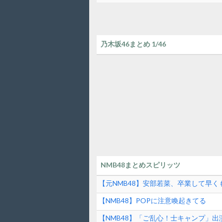
乃木坂46まとめ 1/46
NMB48まとめスピリッツ
【元NMB48】安部若菜、卒業して早く
【NMB48】POPに注意喚起きてる
【NMB48】「ご乱心！士キャンプ」