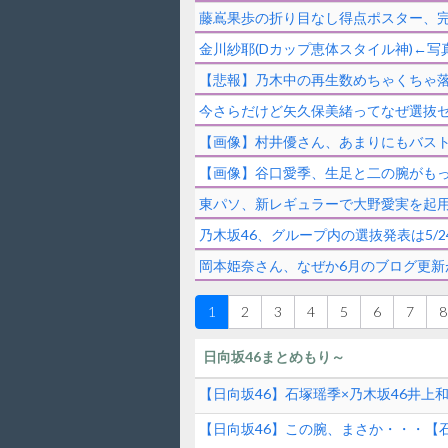
藤嶌果歩の折り目なし得点ポスター、
金川紗耶(Dカップ恵体スタイル神)←
【悲報】乃木中の再生数めちゃくちゃ
今さらだけど矢久保美緒ってなぜ選抜
【画像】村井優さん、あまりにもバスト
【画像】谷口愛季、生足と二の腕がも
東パソ、新レギュラーで大野愛実を起
乃木坂46、グループ内の選抜発表は5/2
岡本姫奈さん、なぜか6月のブログ更新
1
2
3
4
5
6
7
8
日向坂46まとめもり～
【日向坂46】石塚瑶季×乃木坂46井上
【日向坂46】この腕、まさか・・・【石