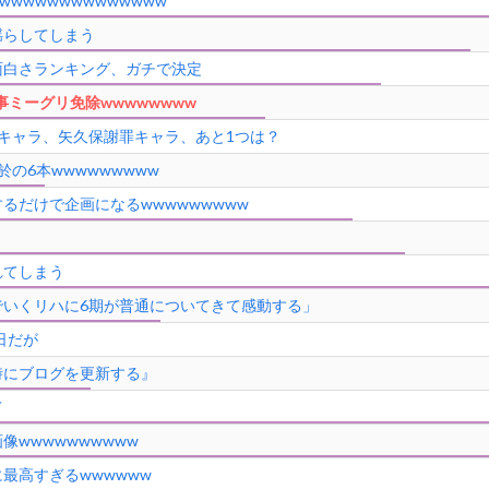
wwwwwwwwwwwww
揺らしてしまう
面白さランキング、ガチで決定
事ミーグリ免除wwwwwwww
キャラ、矢久保謝罪キャラ、あと1つは？
の6本wwwwwwwww
るだけで企画になるwwwwwwwww
れてしまう
でいくリハに6期が普通についてきて感動する」
日だが
時にブログを更新する』
て
wwwwwwwwww
最高すぎるwwwwww