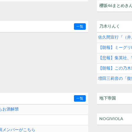
櫻坂46まとめき
乃木りんく
一覧
佐久間宣行『（井
【朗報】ミーグリ8
【悲報】集英社、
【朗報】この乃木
増田三莉音の「復
地下帝国
一覧
もお酒解禁
NOGIVIOLA
出演メンバーがこちら