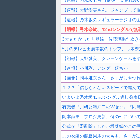
【速報】乃木坂42枚目選抜、大荒れwww
【速報】大野愛実さん、ジャンプして
【速報】乃木坂のレギュラーラジオの
【朗報】弓木奈於、42ndシングルで無
3大見たかった世界線→佐藤璃果たぬき
5月のテレビ出演本数のトップ、弓木奈於
【朗報】大野愛実、クレーンゲームをす
【速報】小川彩、アンダー落ちか
【画像】岡本姫奈さん、さすがにやつ
？？？「信じられないスピードで進ん
いよいよ乃木坂42ndシングル選抜発表
有識者『川﨑と瀬戸口のWセン』『同
岡本姫奈、ブログ更新。例の件につい
公式が『即削除』した小坂菜緒のこの画像
この衣装の藤嶌果歩の太もも、さすがに