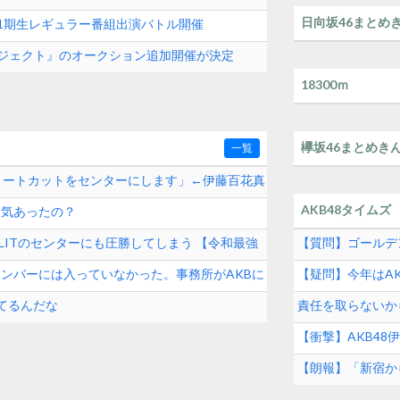
日向坂46まとめ
8 11期生レギュラー番組出演バトル開催
クプロジェクト』のオークション追加開催が決定
18300ｍ
欅坂46まとめき
一覧
ョートカットをセンターにします」←伊藤百花真
AKB48タイムズ
人気あったの？
とILLITのセンターにも圧勝してしまう 【令和最強
【質問】ゴールデ
メンバーには入っていなかった。事務所がAKBに
【疑問】今年はAK
てるんだな
責任を取らないから
続けた秋元康の哲
【衝撃】AKB4
も】
【朗報】「新宿か
ト！！！！！