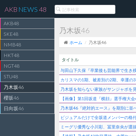
AKB
NEWS
48
AKB48
乃木坂46
SKE48
ホーム
乃木坂46
NMB48
HKT48
タイトル
NGT48
与田山下久保『卒業後も芸能界で生き残
STU48
カリスマの1期、被差別の2期、幸運の3
乃木坂46
乃木坂を知らない家族がサンジャポを
櫻坂46
【画像】第1回坂道『横顔』選手権大会w
日向坂46
乃木坂46『絶対的エース』を期別に並べ
ビジュアルだけで全坂道メンバーの格付
ミーグリ優秀な小川彩、冨里奈央が選抜落