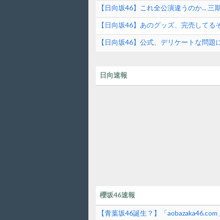
【日向坂46】これ全公演違うのか...
ら！
【日向坂46】あのグッズ、完売してる
【日向坂46】公式、デリケートな問題
日向速報
櫻坂46速報
【青葉坂46誕生？】「aobazaka46.