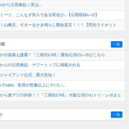
esから注意喚起←実は...
ミーツ、こんなぎ加入である変化が...【公開収録レポ】
も！山﨑天、ギターをかき鳴らし開会宣言！！！【閃光ライオット
速報
一覧
さかの楽曲も披露！『三期生LIVE』愛知公演のレポがこちら
式からの注意喚起、ヤフートップに掲載される
刊ジャイアンツ公式、重大告知！
p Osaka、客席が想像以上にヤバい…
日から激アツの内容！！『三期生LIVE』大阪公演のセトリ・レポまと
か
一覧