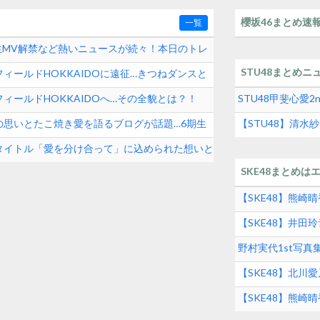
櫻坂46まとめ速
一覧
期生MV解禁など熱いニュースが続々！本日のトレ
STU48まとめニ
ィールドHOKKAIDOに遠征…きつねダンスと
ィールドHOKKAIDOへ…その全貌とは？！
STU48甲斐心愛
の思いとたこ焼き愛を語るブログが話題…6期生
【STU48】清
タイトル「愛を分け合って」に込められた想いと
SKE48まとめは
【SKE48】熊
【SKE48】井
グルメの実態とは
野村実代1st写
SKE48界隈トレ
【SKE48】北川
【SKE48】熊