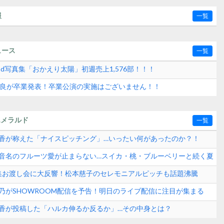
報
一覧
ュース
一覧
2nd写真集「おかえり太陽」初週売上1,576部！！！
水紗良が卒業発表！卒業公演の実施はございません！！
エメラルド
一覧
崎晴香が称えた「ナイスピッチング」…いったい何があったのか？！
田玲音名のフルーツ愛が止まらない…スイカ・桃・ブルーベリーと続く夏
？
真集お渡し会に大反響！松本慈子のセレモニアルピッチも話題沸騰
ンド速報
愛乃がSHOWROOM配信を予告！明日のライブ配信に注目が集まる
崎晴香が投稿した「ハルカ伸るか反るか」…その中身とは？