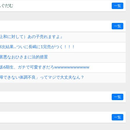
んぐだむ
一覧
一覧
上和に対して）あの子売れますよ』
次結果...ついに長嶋に1完売がつく！！！
害悪なおひさまに法的措置
坂6期生、ガチで可愛すぎだろwwwwwwwwwww
帰できない体調不良」ってマジで大丈夫なん？
一覧
一覧