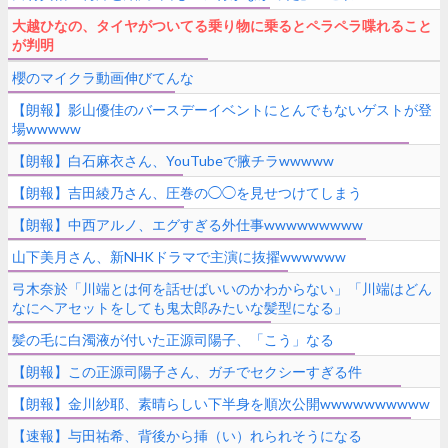
大越ひなの、タイヤがついてる乗り物に乗るとペラペラ喋れること
が判明
櫻のマイクラ動画伸びてんな
【朗報】影山優佳のバースデーイベントにとんでもないゲストが登
場wwwww
【朗報】白石麻衣さん、YouTubeで腋チラwwwww
【朗報】吉田綾乃さん、圧巻の◯◯を見せつけてしまう
【朗報】中西アルノ、エグすぎる外仕事wwwwwwwww
山下美月さん、新NHKドラマで主演に抜擢wwwwww
弓木奈於「川端とは何を話せばいいのかわからない」「川端はどん
なにヘアセットをしても鬼太郎みたいな髪型になる」
髪の毛に白濁液が付いた正源司陽子、「こう」なる
【朗報】この正源司陽子さん、ガチでセクシーすぎる件
【朗報】金川紗耶、素晴らしい下半身を順次公開wwwwwwwwww
【速報】与田祐希、背後から挿（い）れられそうになる