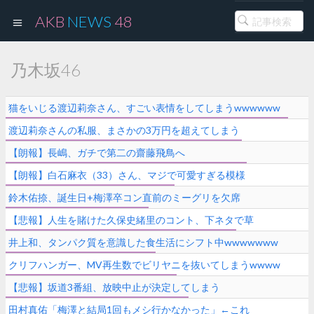
AKB
NEWS
48
乃木坂46
猫をいじる渡辺莉奈さん、すごい表情をしてしまうwwwwww
渡辺莉奈さんの私服、まさかの3万円を超えてしまう
【朗報】長嶋、ガチで第二の齋藤飛鳥へ
【朗報】白石麻衣（33）さん、マジで可愛すぎる模様
鈴木佑捺、誕生日+梅澤卒コン直前のミーグリを欠席
【悲報】人生を賭けた久保史緒里のコント、下ネタで草
井上和、タンパク質を意識した食生活にシフト中wwwwwww
クリフハンガー、MV再生数でビリヤニを抜いてしまうwwww
【悲報】坂道3番組、放映中止が決定してしまう
田村真佑「梅澤と結局1回もメシ行かなかった」←これ