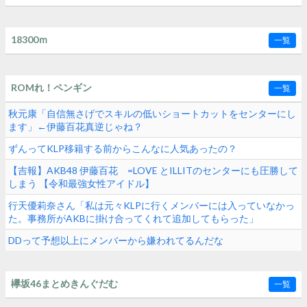
18300ｍ
一覧
ROMれ！ペンギン
一覧
秋元康「自信無さげでスキルの低いショートカットをセンターにし
ます」←伊藤百花真逆じゃね？
ずんってKLP移籍する前からこんなに人気あったの？
【吉報】AKB48 伊藤百花 =LOVE とILLITのセンターにも圧勝して
しまう 【令和最強女性アイドル】
行天優莉奈さん「私は元々KLPに行くメンバーには入っていなかっ
た。事務所がAKBに掛け合ってくれて追加してもらった」
DDって予想以上にメンバーから嫌われてるんだな
欅坂46まとめきんぐだむ
一覧