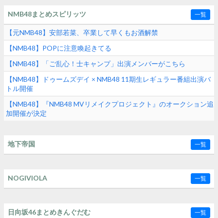
NMB48まとめスピリッツ
一覧
【元NMB48】安部若菜、卒業して早くもお酒解禁
【NMB48】POPに注意喚起きてる
【NMB48】「ご乱心！士キャンプ」出演メンバーがこちら
【NMB48】ドゥームズデイ × NMB48 11期生レギュラー番組出演バ
トル開催
【NMB48】『NMB48 MVリメイクプロジェクト』のオークション追
加開催が決定
地下帝国
一覧
NOGIVIOLA
一覧
日向坂46まとめきんぐだむ
一覧