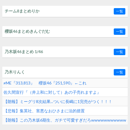
チーム8まとめりか
一覧
櫻坂46まとめきんぐだむ
一覧
乃木坂46まとめ 1/46
一覧
乃木りんく
一覧
≠ME『313,813』 櫻坂46『251,590』←これ
佐久間宣行『（井上和に対して）あの子売れますよ』
【朗報】ミーグリ8次結果...ついに長嶋に1完売がつく！！！
【悲報】集英社、害悪なおひさまに法的措置
【朗報】この乃木坂6期生、ガチで可愛すぎだろwwwwwwwwwww