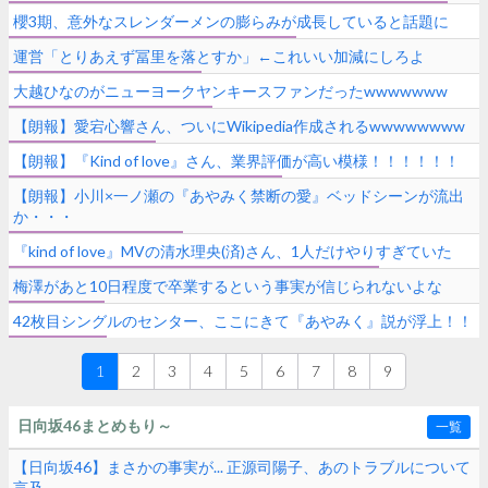
櫻3期、意外なスレンダーメンの膨らみが成長していると話題に
運営「とりあえず冨里を落とすか」←これいい加減にしろよ
大越ひなのがニューヨークヤンキースファンだったwwwwwww
【朗報】愛宕心響さん、ついにWikipedia作成されるwwwwwwww
【朗報】『Kind of love』さん、業界評価が高い模様！！！！！！
【朗報】小川×一ノ瀬の『あやみく禁断の愛』ベッドシーンが流出
か・・・
『kind of love』MVの清水理央(済)さん、1人だけやりすぎていた
梅澤があと10日程度で卒業するという事実が信じられないよな
42枚目シングルのセンター、ここにきて『あやみく』説が浮上！！
1
2
3
4
5
6
7
8
9
日向坂46まとめもり～
一覧
【日向坂46】まさかの事実が... 正源司陽子、あのトラブルについて
言及