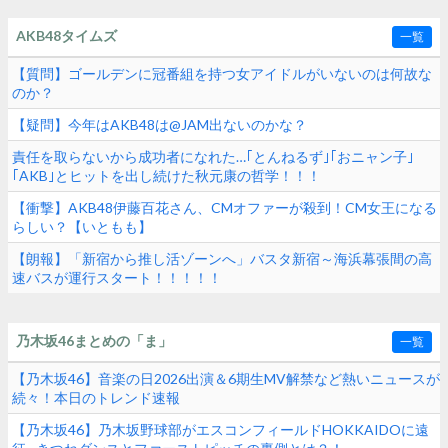
AKB48タイムズ
一覧
【質問】ゴールデンに冠番組を持つ女アイドルがいないのは何故な
のか？
【疑問】今年はAKB48は@JAM出ないのかな？
責任を取らないから成功者になれた…｢とんねるず｣｢おニャン子｣
｢AKB｣とヒットを出し続けた秋元康の哲学！！！
【衝撃】AKB48伊藤百花さん、CMオファーが殺到！CM女王になる
らしい？【いともも】
【朗報】「新宿から推し活ゾーンへ」バスタ新宿～海浜幕張間の高
速バスが運行スタート！！！！！
乃木坂46まとめの「ま」
一覧
【乃木坂46】音楽の日2026出演＆6期生MV解禁など熱いニュースが
続々！本日のトレンド速報
【乃木坂46】乃木坂野球部がエスコンフィールドHOKKAIDOに遠