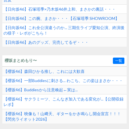
【日向坂46】石塚瑶季×乃木坂46井上和、まさかの裏話・・・
【日向坂46】この腕、まさか・・・【石塚瑶季 SHOWROOM】
【日向坂46】これ全公演違うのか... 三期生ライブ愛知公演、終演後
の様子・レポがこちら！
【日向坂46】あのグッズ、完売してるぞ・・・
櫻坂まとめもり〜
一覧
【櫻坂46】森田ひかる推し、これには大歓喜
【櫻坂46】一部Buddiesに刺さる... わこち、この姿はまさか・・・
【櫻坂46】Buddiesから注意喚起←実は...
【櫻坂46】サクラミーツ、こんなぎ加入である変化が...【公開収録
レポ】
【櫻坂46】映像も！山﨑天、ギターをかき鳴らし開会宣言！！！
【閃光ライオット2026】