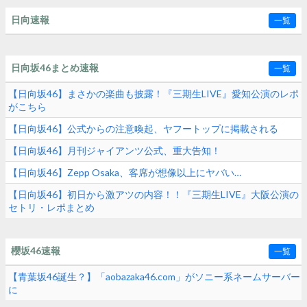
日向速報
一覧
日向坂46まとめ速報
一覧
【日向坂46】まさかの楽曲も披露！『三期生LIVE』愛知公演のレポ
がこちら
【日向坂46】公式からの注意喚起、ヤフートップに掲載される
【日向坂46】月刊ジャイアンツ公式、重大告知！
【日向坂46】Zepp Osaka、客席が想像以上にヤバい…
【日向坂46】初日から激アツの内容！！『三期生LIVE』大阪公演の
セトリ・レポまとめ
櫻坂46速報
一覧
【青葉坂46誕生？】「aobazaka46.com」がソニー系ネームサーバー
に