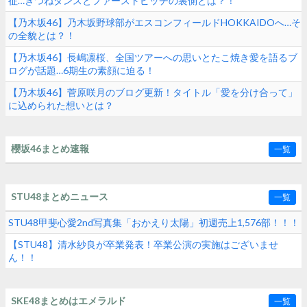
征…きつねダンスとファーストピッチの裏側とは？！
【乃木坂46】乃木坂野球部がエスコンフィールドHOKKAIDOへ…そ
の全貌とは？！
【乃木坂46】長嶋凛桜、全国ツアーへの思いとたこ焼き愛を語るブ
ログが話題…6期生の素顔に迫る！
【乃木坂46】菅原咲月のブログ更新！タイトル「愛を分け合って」
に込められた想いとは？
櫻坂46まとめ速報
一覧
STU48まとめニュース
一覧
STU48甲斐心愛2nd写真集「おかえり太陽」初週売上1,576部！！！
【STU48】清水紗良が卒業発表！卒業公演の実施はございませ
ん！！
SKE48まとめはエメラルド
一覧