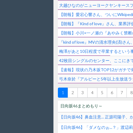
大越ひなのがニューヨークヤンキースフ
【朗報】愛宕心響さん、ついにWikiped
【朗報】『Kind of love』さん、
【朗報】小川×一ノ瀬の『あやみく禁断
『kind of love』MVの清水理央(済
梅澤があと10日程度で卒業するという
42枚目シングルのセンター、ここにき
【速報】現状の乃木坂TOP12がガチ
弓木奈於『アルピーと5年以上生放送ラ
1
2
3
4
5
6
7
8
日向坂46まとめもり～
【日向坂46】鼻血注意... 正源司陽子
【日向坂46】「ダメなのぉ...？」渡