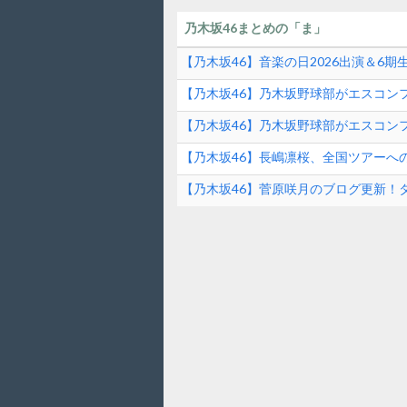
乃木坂46まとめの「ま」
【乃木坂46】音楽の日2026出演＆6
ンド速報
【乃木坂46】乃木坂野球部がエスコンフ
ファーストピッチの裏側とは？！
【乃木坂46】乃木坂野球部がエスコンフ
【乃木坂46】長嶋凛桜、全国ツアーへ
の素顔に迫る！
【乃木坂46】菅原咲月のブログ更新！
は？