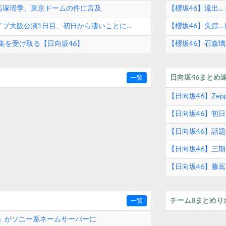
石塚瑶季、東京ドームの件に言及
【櫻坂46】流出.
ブ大阪公演1日目、初日から凄いことに...
【櫻坂46】失踪..
集を受け取る【日向坂46】
【櫻坂46】石森
日向坂46まとめ
一覧
【日向坂46】Zep
【日向坂46】初
め
【日向坂46】話
【日向坂46】三期
【日向坂46】藤
チーム8まとめり
一覧
com」がソニー系ネームサーバーに