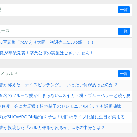
報
一覧
ュース
一覧
2nd写真集「おかえり太陽」初週売上1,576部！！！
水紗良が卒業発表！卒業公演の実施はございません！！
エメラルド
一覧
崎晴香が称えた「ナイスピッチング」…いったい何があったのか？！
田玲音名のフルーツ愛が止まらない…スイカ・桃・ブルーベリーと続く夏
？
真集お渡し会に大反響！松本慈子のセレモニアルピッチも話題沸騰
ンド速報
愛乃がSHOWROOM配信を予告！明日のライブ配信に注目が集まる
崎晴香が投稿した「ハルカ伸るか反るか」…その中身とは？