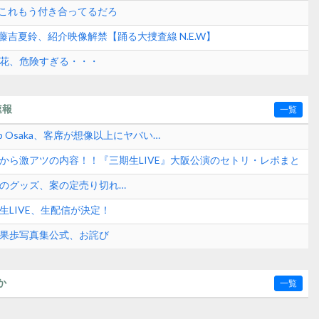
.. これもう付き合ってるだろ
. 藤吉夏鈴、紹介映像解禁【踊る大捜査線 N.E.W】
璃花、危険すぎる・・・
速報
一覧
p Osaka、客席が想像以上にヤバい…
日から激アツの内容！！『三期生LIVE』大阪公演のセトリ・レポまと
題のグッズ、案の定売り切れ…
生LIVE、生配信が決定！
嶌果歩写真集公式、お詫び
か
一覧