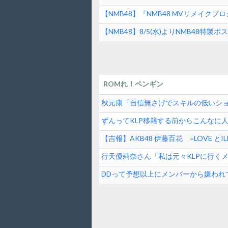
【NMB48】『NMB48 MVリメイ
【NMB48】8/5(水)よりNMB48特
ルショップで販売開始
ROMれ！ペンギン
秋元康「自信無さげでスキルの低いシ
逆じゃね？
ずんってKLP移籍する前からこんなに
【吉報】AKB48 伊藤百花 =LOVE 
女性アイドル】
行天優莉奈さん「私は元々KLPに行く
掛け合ってくれて追加してもらった」
DDって予想以上にメンバーから嫌われ