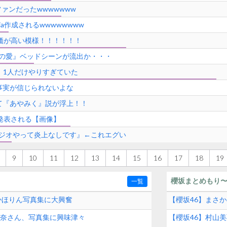
ァンだったwwwwwww
ia作成されるwwwwwwww
業界評価が高い模様！！！！！！
の愛』ベッドシーンが流出か・・・
)さん、1人だけやりすぎていた
事実が信じられないよな
て『あやみく』説が浮上！！
で発表される【画像】
ジオやって炎上なしです』←これエグい
9
10
11
12
13
14
15
16
17
18
19
櫻坂まとめもり
一覧
、かほりん写真集に大興奮
【櫻坂46】まさか
辺莉奈さん、写真集に興味津々
【櫻坂46】村山