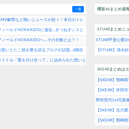
櫻坂46まとめ速
一覧
期生MV解禁など熱いニュースが続々！本日のトレ
STU48まとめニ
ィールドHOKKAIDOに遠征…きつねダンスと
ィールドHOKKAIDOへ…その全貌とは？！
STU48甲斐心愛
の思いとたこ焼き愛を語るブログが話題…6期生
【STU48】清
タイトル「愛を分け合って」に込められた想いと
SKE48まとめは
【SKE48】熊
【SKE48】井
グルメの実態とは
野村実代1st写
SKE48界隈トレ
【SKE48】北川
【SKE48】熊