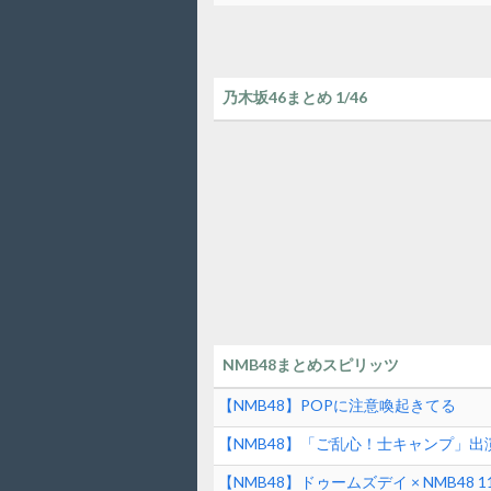
乃木坂46まとめ 1/46
NMB48まとめスピリッツ
【NMB48】POPに注意喚起きてる
【NMB48】「ご乱心！士キャンプ」
【NMB48】ドゥームズデイ × NMB4