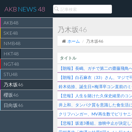
AKB
NEWS
48
AKB48
乃木坂46
SKE48
ホーム
乃木坂46
NMB48
HKT48
タイトル
NGT48
【朗報】長嶋、ガチで第二の齋藤飛鳥
STU48
【朗報】白石麻衣（33）さん、マジで
乃木坂46
鈴木佑捺、誕生日+梅澤卒コン直前のミ
櫻坂46
【悲報】人生を賭けた久保史緒里のコ
日向坂46
井上和、タンパク質を意識した食生活に
クリフハンガー、MV再生数でビリヤニ
【悲報】坂道3番組、放映中止が決定し