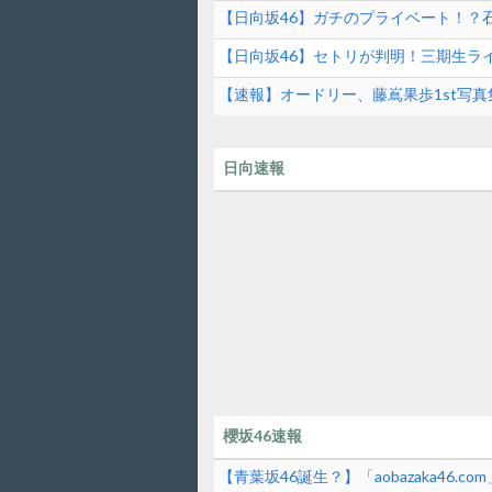
【日向坂46】ガチのプライベート！？
【日向坂46】セトリが判明！三期生ライ
【速報】オードリー、藤嶌果歩1st写真
日向速報
櫻坂46速報
【青葉坂46誕生？】「aobazaka46.