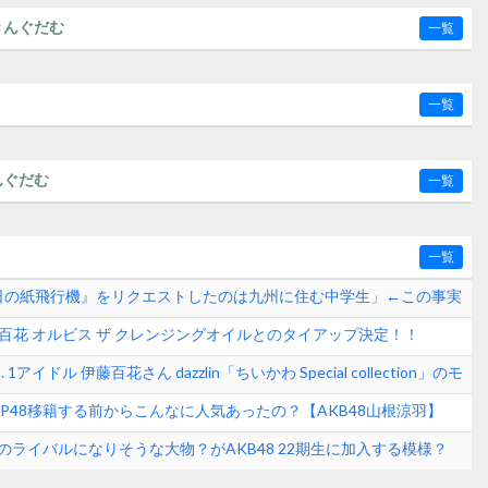
きんぐだむ
一覧
一覧
んぐだむ
一覧
一覧
65日の紙飛行機』をリクエストしたのは九州に住む中学生」←この事実
【AKB48】
藤百花 オルビス ザ クレンジングオイルとのタイアップ決定！！
も】
アイドル 伊藤百花さん dazzlin「ちいかわ Special collection」のモ
KB48いともも】
P48移籍する前からこんなに人気あったの？【AKB48山根涼羽】
のライバルになりそうな大物？がAKB48 22期生に加入する模様？