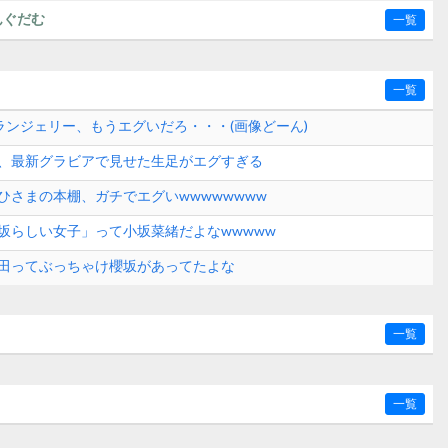
んぐだむ
一覧
一覧
ランジェリー、もうエグいだろ・・・(画像どーん)
、最新グラビアで見せた生足がエグすぎる
ひさまの本棚、ガチでエグいwwwwwwww
坂らしい女子」って小坂菜緒だよなwwwww
田ってぶっちゃけ櫻坂があってたよな
一覧
一覧