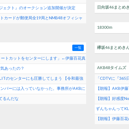
日向坂46まとめ
クプロジェクト』のオークション追加開催が決定
製ポストカードが郵便局全19局とNMB48オフィシャ
18300ｍ
欅坂46まとめき
一覧
ョートカットをセンターにします」←伊藤百花真
AKB48タイムズ
人気あったの？
とILLITのセンターにも圧勝してしまう 【令和最強
「CDTVに『3
って結構デカいよな
メンバーには入っていなかった。事務所がAKBに
【朗報】AKB伊
【AKB48いとも
てるんだな
【朗報】好感度No. 1
デルに決定！！【A
ずんちゃんってKL
【朗報】伊藤百花
【花城舞】