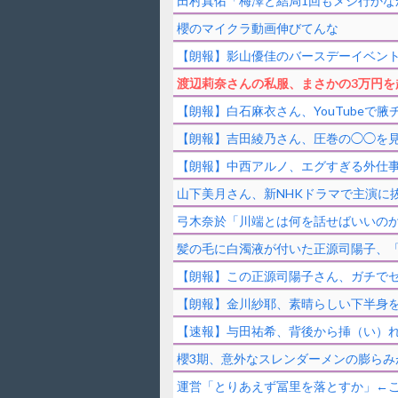
田村真佑「梅澤と結局1回もメシ行かな
櫻のマイクラ動画伸びてんな
【朗報】影山優佳のバースデーイベント
渡辺莉奈さんの私服、まさかの3万円を
【朗報】白石麻衣さん、YouTubeで腋
【朗報】吉田綾乃さん、圧巻の◯◯を
【朗報】中西アルノ、エグすぎる外仕事w
山下美月さん、新NHKドラマで主演に抜
弓木奈於「川端とは何を話せばいいの
髪の毛に白濁液が付いた正源司陽子、
【朗報】この正源司陽子さん、ガチで
【朗報】金川紗耶、素晴らしい下半身を順
【速報】与田祐希、背後から挿（い）
櫻3期、意外なスレンダーメンの膨らみ
運営「とりあえず冨里を落とすか」←