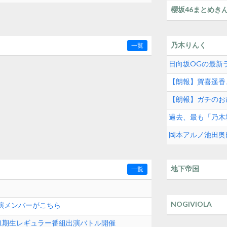
櫻坂46まとめき
乃木りんく
一覧
日向坂OGの最新
【朗報】賀喜遥香
【朗報】ガチのお
過去、最も「乃木
岡本アルノ池田奥
地下帝国
一覧
NOGIVIOLA
出演メンバーがこちら
8 11期生レギュラー番組出演バトル開催