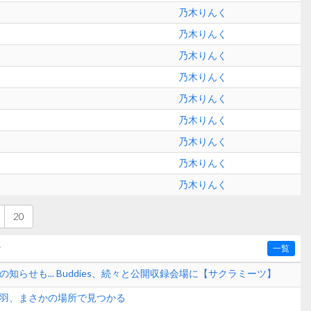
乃木りんく
乃木りんく
乃木りんく
乃木りんく
乃木りんく
乃木りんく
乃木りんく
乃木りんく
乃木りんく
20
〜
一覧
の知らせも... Buddies、続々と公開収録会場に【サクラミーツ】
美羽、まさかの場所で見つかる