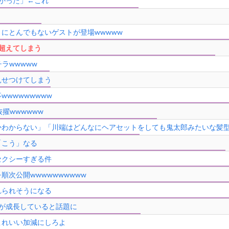
かった」←これ
にとんでもないゲストが登場wwwww
超えてしまう
チラwwwww
見せつけてしまう
wwwwwwww
擢wwwwww
かわからない」「川端はどんなにヘアセットをしても鬼太郎みたいな髪
「こう」なる
セクシーすぎる件
次公開wwwwwwwwww
れられそうになる
が成長していると話題に
これいい加減にしろよ