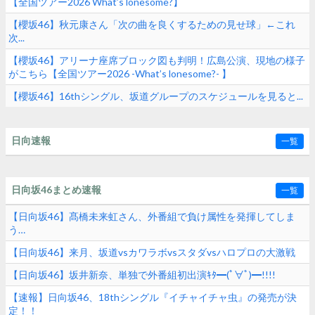
【全国ツアー2026 What’s lonesome?】
【櫻坂46】秋元康さん「次の曲を良くするための見せ球」←これ
次...
【櫻坂46】アリーナ座席ブロック図も判明！広島公演、現地の様子
がこちら【全国ツアー2026 -What’s lonesome?- 】
【櫻坂46】16thシングル、坂道グループのスケジュールを見ると...
日向速報
一覧
日向坂46まとめ速報
一覧
【日向坂46】髙橋未来虹さん、外番組で負け属性を発揮してしま
う…
【日向坂46】来月、坂道vsカワラボvsスタダvsハロプロの大激戦
【日向坂46】坂井新奈、単独で外番組初出演ｷﾀ━(ﾟ∀ﾟ)━!!!!
【速報】日向坂46、18thシングル『イチャイチャ虫』の発売が決
定！！