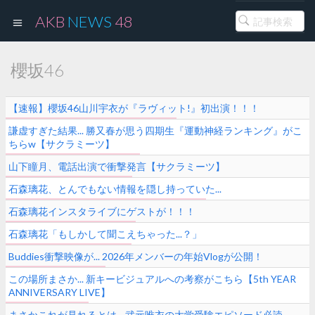
AKB
NEWS
48
櫻坂46
【速報】櫻坂46山川宇衣が『ラヴィット!』初出演！！！
謙虚すぎた結果... 勝又春が思う四期生『運動神経ランキング』がこ
ちらw【サクラミーツ】
山下瞳月、電話出演で衝撃発言【サクラミーツ】
石森璃花、とんでもない情報を隠し持っていた...
石森璃花インスタライブにゲストが！！！
石森璃花「もしかして聞こえちゃった...？」
Buddies衝撃映像が... 2026年メンバーの年始Vlogが公開！
この場所まさか... 新キービジュアルへの考察がこちら【5th YEAR
ANNIVERSARY LIVE】
まさかこれが見れるとは... 武元唯衣の大学受験エピソード必読。