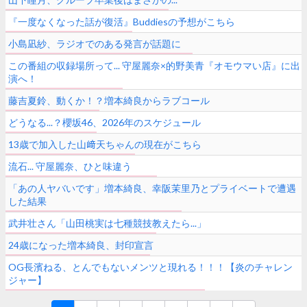
『一度なくなった話が復活』Buddiesの予想がこちら
小島凪紗、ラジオでのある発言が話題に
この番組の収録場所って... 守屋麗奈×的野美青『オモウマい店』に出
演へ！
藤吉夏鈴、動くか！？増本綺良からラブコール
どうなる...？櫻坂46、2026年のスケジュール
13歳で加入した山﨑天ちゃんの現在がこちら
流石... 守屋麗奈、ひと味違う
「あの人ヤバいです」増本綺良、幸阪茉里乃とプライベートで遭遇
した結果
武井壮さん「山田桃実は七種競技教えたら...」
24歳になった増本綺良、封印宣言
OG長濱ねる、とんでもないメンツと現れる！！！【炎のチャレン
ジャー】