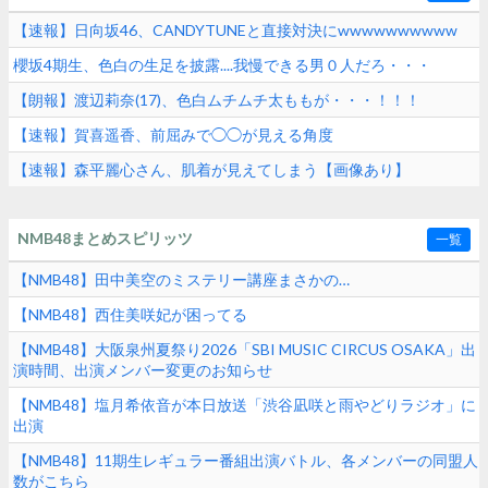
【速報】日向坂46、CANDYTUNEと直接対決にwwwwwwwwww
櫻坂4期生、色白の生足を披露....我慢できる男０人だろ・・・
【朗報】渡辺莉奈(17)、色白ムチムチ太ももが・・・！！！
【速報】賀喜遥香、前屈みで◯◯が見える角度
【速報】森平麗心さん、肌着が見えてしまう【画像あり】
NMB48まとめスピリッツ
一覧
【NMB48】田中美空のミステリー講座まさかの…
【NMB48】西住美咲妃が困ってる
【NMB48】大阪泉州夏祭り2026「SBI MUSIC CIRCUS OSAKA」出
演時間、出演メンバー変更のお知らせ
【NMB48】塩月希依音が本日放送「渋谷凪咲と雨やどりラジオ」に
出演
【NMB48】11期生レギュラー番組出演バトル、各メンバーの同盟人
数がこちら