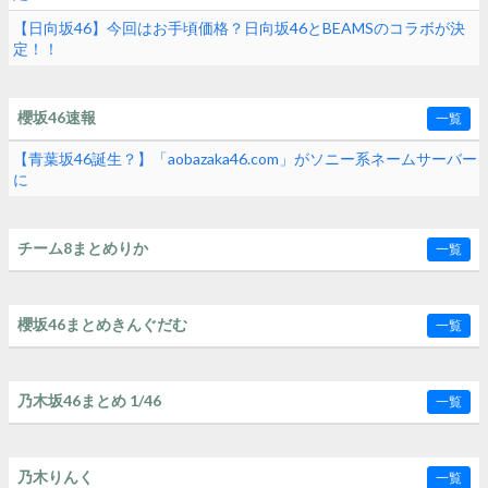
【日向坂46】今回はお手頃価格？日向坂46とBEAMSのコラボが決
定！！
櫻坂46速報
一覧
【青葉坂46誕生？】「aobazaka46.com」がソニー系ネームサーバー
に
チーム8まとめりか
一覧
櫻坂46まとめきんぐだむ
一覧
乃木坂46まとめ 1/46
一覧
乃木りんく
一覧