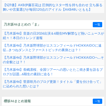
【S評価】AKB伊藤百花は 圧倒的なスター性を持ち合わせ 立ち振る
舞いや言葉選びが毎回120点のアイドル【AKB48いともも】
乃木坂46まとめの「ま」
一覧
【乃木坂46】音楽の日2026出演＆6期生MV解禁など熱いニュースが
続々！本日のトレンド速報
【乃木坂46】乃木坂野球部がエスコンフィールドHOKKAIDOに遠
征…きつねダンスとファーストピッチの裏側とは？！
【乃木坂46】乃木坂野球部がエスコンフィールドHOKKAIDOへ…そ
の全貌とは？！
【乃木坂46】長嶋凛桜、全国ツアーへの思いとたこ焼き愛を語るブ
ログが話題…6期生の素顔に迫る！
【乃木坂46】菅原咲月のブログ更新！タイトル「愛を分け合って」
に込められた想いとは？
櫻坂46まとめ速報
一覧