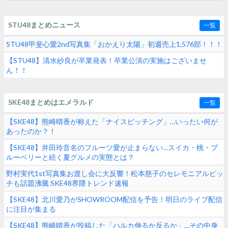
STU48まとめニュース
一覧
STU48甲斐心愛2nd写真集「おかえり太陽」初週売上1,576部！！！
【STU48】清水紗良が卒業発表！卒業公演の実施はございませ
ん！！
SKE48まとめはエメラルド
一覧
【SKE48】熊崎晴香が称えた「ナイスピッチング」…いったい何が
あったのか？！
【SKE48】井田玲音名のフルーツ愛が止まらない…スイカ・桃・ブ
ルーベリーと続く夏グルメの実態とは？
野村実代1st写真集お渡し会に大反響！松本慈子のセレモニアルピッ
チも話題沸騰 SKE48界隈トレンド速報
【SKE48】北川愛乃がSHOWROOM配信を予告！明日のライブ配信
に注目が集まる
【SKE48】熊崎晴香が投稿した「ハルカ伸るか反るか」…その中身