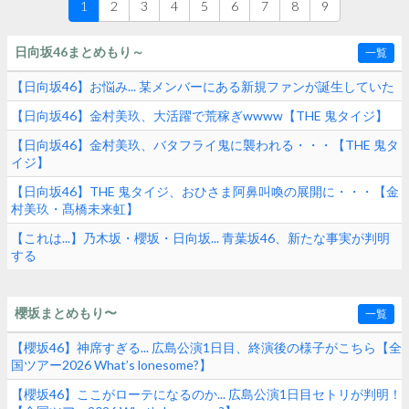
1
2
3
4
5
6
7
8
9
日向坂46まとめもり～
一覧
【日向坂46】お悩み... 某メンバーにある新規ファンが誕生していた
【日向坂46】金村美玖、大活躍で荒稼ぎwwww【THE 鬼タイジ】
【日向坂46】金村美玖、バタフライ鬼に襲われる・・・【THE 鬼タ
イジ】
【日向坂46】THE 鬼タイジ、おひさま阿鼻叫喚の展開に・・・【金
村美玖・髙橋未来虹】
【これは...】乃木坂・櫻坂・日向坂... 青葉坂46、新たな事実が判明
する
櫻坂まとめもり〜
一覧
【櫻坂46】神席すぎる... 広島公演1日目、終演後の様子がこちら【全
国ツアー2026 What’s lonesome?】
【櫻坂46】ここがローテになるのか... 広島公演1日目セトリが判明！