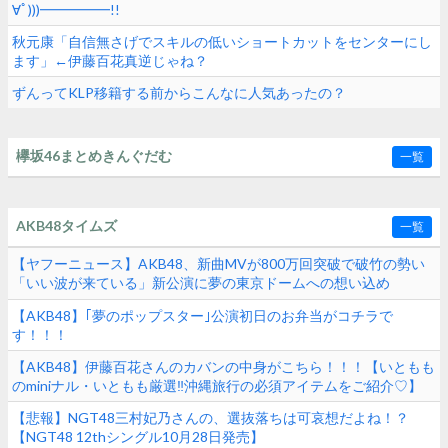
∀ﾟ)))━━━━━!!
秋元康「自信無さげでスキルの低いショートカットをセンターにし
ます」←伊藤百花真逆じゃね？
ずんってKLP移籍する前からこんなに人気あったの？
欅坂46まとめきんぐだむ
一覧
AKB48タイムズ
一覧
【ヤフーニュース】AKB48、新曲MVが800万回突破で破竹の勢い
「いい波が来ている」新公演に夢の東京ドームへの想い込め
る！！！
【AKB48】｢夢のポップスター｣公演初日のお弁当がコチラで
す！！！
【AKB48】伊藤百花さんのカバンの中身がこちら！！！【いともも
のminiナル・いともも厳選‼︎沖縄旅行の必須アイテムをご紹介♡】
【悲報】NGT48三村妃乃さんの、選抜落ちは可哀想だよね！？
【NGT48 12thシングル10月28日発売】