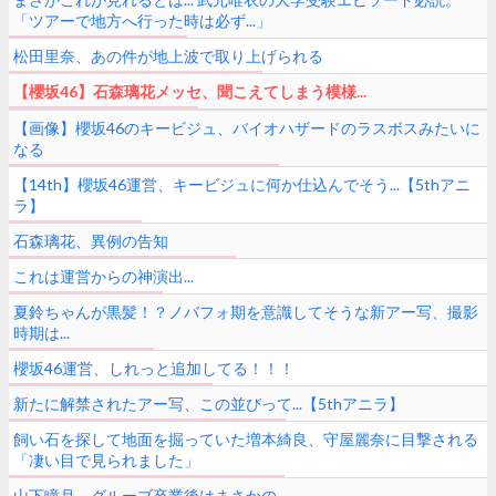
「ツアーで地方へ行った時は必ず...」
松田里奈、あの件が地上波で取り上げられる
【櫻坂46】石森璃花メッセ、聞こえてしまう模様...
【画像】櫻坂46のキービジュ、バイオハザードのラスボスみたいに
なる
【14th】櫻坂46運営、キービジュに何か仕込んでそう...【5thアニ
ラ】
石森璃花、異例の告知
これは運営からの神演出...
夏鈴ちゃんが黒髪！？ノバフォ期を意識してそうな新アー写、撮影
時期は...
櫻坂46運営、しれっと追加してる！！！
新たに解禁されたアー写、この並びって...【5thアニラ】
飼い石を探して地面を掘っていた増本綺良、守屋麗奈に目撃される
「凄い目で見られました」
山下瞳月、グルーブ卒業後はまさかの...