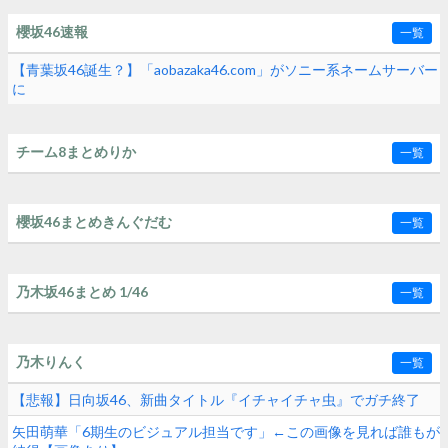
櫻坂46速報
一覧
【青葉坂46誕生？】「aobazaka46.com」がソニー系ネームサーバー
に
チーム8まとめりか
一覧
櫻坂46まとめきんぐだむ
一覧
乃木坂46まとめ 1/46
一覧
乃木りんく
一覧
【悲報】日向坂46、新曲タイトル『イチャイチャ虫』でガチ終了
矢田萌華「6期生のビジュアル担当です」←この画像を見れば誰もが