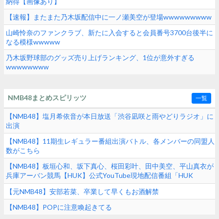
納得【画像あり】
【速報】またまた乃木坂配信中に一ノ瀬美空が登場wwwwwwwww
山崎怜奈のファンクラブ、新たに入会すると会員番号3700台後半に
なる模様wwwww
乃木坂野球部のグッズ売り上げランキング、1位が意外すぎる
wwwwwwww
NMB48まとめスピリッツ
一覧
【NMB48】塩月希依音が本日放送「渋谷凪咲と雨やどりラジオ」に
出演
【NMB48】11期生レギュラー番組出演バトル、各メンバーの同盟人
数がこちら
【NMB48】板垣心和、坂下真心、桜田彩叶、田中美空、平山真衣が
兵庫アーバン競馬【HUK】公式YouTube現地配信番組「HUK
Campus Live」に出演
【元NMB48】安部若菜、卒業して早くもお酒解禁
【NMB48】POPに注意喚起きてる