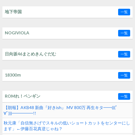
地下帝国
一覧
NOGIVIOLA
一覧
日向坂46まとめきんぐだむ
一覧
18300ｍ
一覧
ROMれ！ペンギン
一覧
【朗報】AKB48 新曲『好きish』 MV 800万 再生キタ━━(((ﾟ
∀ﾟ)))━━━━━!!
秋元康「自信無さげでスキルの低いショートカットをセンターにし
ます」←伊藤百花真逆じゃね？