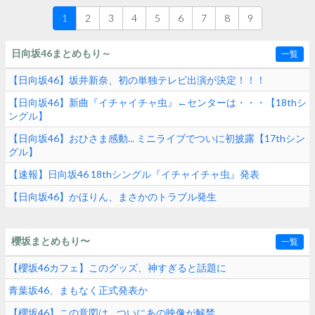
1
2
3
4
5
6
7
8
9
日向坂46まとめもり～
一覧
【日向坂46】坂井新奈、初の単独テレビ出演が決定！！！
【日向坂46】新曲『イチャイチャ虫』←センターは・・・【18thシ
ングル】
【日向坂46】おひさま感動... ミニライブでついに初披露【17thシン
グル】
【速報】日向坂46 18thシングル『イチャイチャ虫』発表
【日向坂46】かほりん、まさかのトラブル発生
櫻坂まとめもり〜
一覧
【櫻坂46カフェ】このグッズ、神すぎると話題に
青葉坂46、まもなく正式発表か
【櫻坂46】この意図は... ついにあの映像が解禁