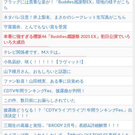
フラッグには貴重な姿が！『Buddies感謝祭EX』現地の様子がこち
ら
ネタバレ注意！井上梨名、まさかのシークレット生写真がこちら
守屋麗奈、とんでもない賞を受賞
本番に強すぎる櫻坂46「Buddies感謝祭 2025 EX」初日公演でいろ
いろ大成功
テレビ関係者です。Mステは...
小島凪紗、咲く！！！！！【ラヴィット!】
山下瞳月さん、おもしろいと話題に
ファン歓喜！山田桃実、ある事に目覚める
CDTV年間ランキングFes、披露曲が判明！
この件、数日前にお漏らしされていた
披露曲どうなる！？『CDTVライブ!ライブ! 年間ランキングFes.』出
演決定！！！
三期生の葛藤と覚悟...『BRODY 2月号』表紙&詳細解禁！！！
タイアップ曲、これもしかして...【What's “KAZOKU”? 夜桜さんち