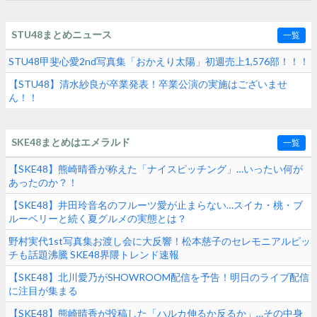
STU48まとめニュース
一覧
STU48甲斐心愛2nd写真集「おかえり太陽」初週売上1,576部！！！
【STU48】清水紗良が卒業発表！卒業公演の実施はございませ
ん！！
SKE48まとめはエメラルド
一覧
【SKE48】熊崎晴香が称えた「ナイスピッチング」…いったい何が
あったのか？！
【SKE48】井田玲音名のフルーツ愛が止まらない…スイカ・桃・ブ
ルーベリーと続く夏グルメの実態とは？
野村実代1st写真集お渡し会に大反響！松本慈子のセレモニアルピッ
チも話題沸騰 SKE48界隈トレンド速報
【SKE48】北川愛乃がSHOWROOM配信を予告！明日のライブ配信
に注目が集まる
【SKE48】熊崎晴香が投稿した「ハルカ伸るか反るか」…その中身