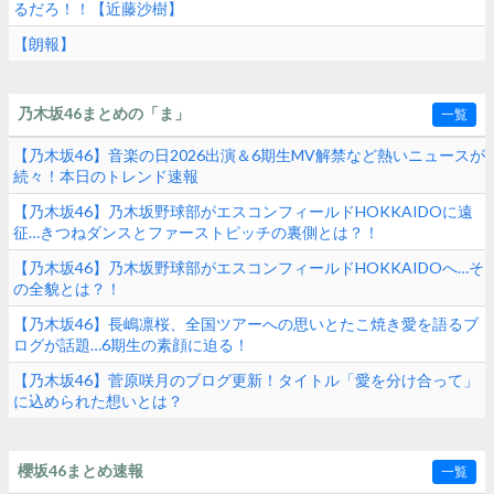
るだろ！！【近藤沙樹】
【朗報】
乃木坂46まとめの「ま」
一覧
【乃木坂46】音楽の日2026出演＆6期生MV解禁など熱いニュースが
続々！本日のトレンド速報
【乃木坂46】乃木坂野球部がエスコンフィールドHOKKAIDOに遠
征…きつねダンスとファーストピッチの裏側とは？！
【乃木坂46】乃木坂野球部がエスコンフィールドHOKKAIDOへ…そ
の全貌とは？！
【乃木坂46】長嶋凛桜、全国ツアーへの思いとたこ焼き愛を語るブ
ログが話題…6期生の素顔に迫る！
【乃木坂46】菅原咲月のブログ更新！タイトル「愛を分け合って」
に込められた想いとは？
櫻坂46まとめ速報
一覧