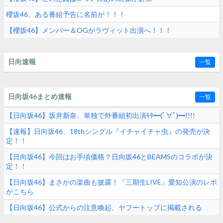
櫻坂46、ある番組予告に名前が！！！
【櫻坂46】メンバー＆OGがラヴィット出演へ！！！
日向速報
一覧
日向坂46まとめ速報
一覧
【日向坂46】坂井新奈、単独で外番組初出演ｷﾀ━(ﾟ∀ﾟ)━!!!!
【速報】日向坂46、18thシングル『イチャイチャ虫』の発売が決
定！！
【日向坂46】今回はお手頃価格？日向坂46とBEAMSのコラボが決
定！！
【日向坂46】まさかの楽曲も披露！『三期生LIVE』愛知公演のレポ
がこちら
【日向坂46】公式からの注意喚起、ヤフートップに掲載される