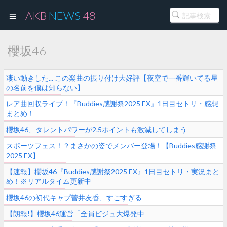
AKB
NEWS
48
櫻坂46
凄い動きした... この楽曲の振り付け大好評【夜空で一番輝いてる星
の名前を僕は知らない】
レア曲回収ライブ！『Buddies感謝祭2025 EX』1日目セトリ・感想
まとめ！
櫻坂46、タレントパワーが2.5ポイントも激減してしまう
スポーツフェス！？まさかの姿でメンバー登場！【Buddies感謝祭
2025 EX】
【速報】櫻坂46『Buddies感謝祭2025 EX』1日目セトリ・実況まと
め！※リアルタイム更新中
櫻坂46の初代キャプ菅井友香、すごすぎる
【朗報!】櫻坂46運営「全員ビジュ大爆発中