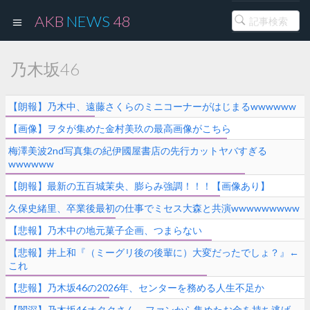
AKB
NEWS
48
乃木坂46
【朗報】乃木中、遠藤さくらのミニコーナーがはじまるwwwwww
【画像】ヲタが集めた金村美玖の最高画像がこちら
梅澤美波2nd写真集の紀伊國屋書店の先行カットヤバすぎる
wwwwww
【朗報】最新の五百城茉央、膨らみ強調！！！【画像あり】
久保史緒里、卒業後最初の仕事でミセス大森と共演wwwwwwwww
【悲報】乃木中の地元菓子企画、つまらない
【悲報】井上和『（ミーグリ後の後輩に）大変だったでしょ？』←
これ
【悲報】乃木坂46の2026年、センターを務める人生不足か
【闇深】乃木坂46オタクさん、ファンから集めたお金を持ち逃げ、