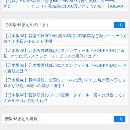
【朗報】AKB48新曲『好きish』MV 800万再生突破キタ━━(((ﾟ
∀ﾟ)))━━━━━!! こりゃ発売前に1000万いきそうだな！【AKB48
68thシングル】
乃木坂46まとめの「ま」
一覧
【乃木坂46】音楽の日2026出演＆6期生MV解禁など熱いニュースが
続々！本日のトレンド速報
【乃木坂46】乃木坂野球部がエスコンフィールドHOKKAIDOに遠
征…きつねダンスとファーストピッチの裏側とは？！
【乃木坂46】乃木坂野球部がエスコンフィールドHOKKAIDOへ…そ
の全貌とは？！
【乃木坂46】長嶋凛桜、全国ツアーへの思いとたこ焼き愛を語るブ
ログが話題…6期生の素顔に迫る！
【乃木坂46】菅原咲月のブログ更新！タイトル「愛を分け合って」
に込められた想いとは？
櫻坂46まとめ速報
一覧