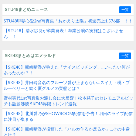
STU48まとめニュース
一覧
STU48甲斐心愛2nd写真集「おかえり太陽」初週売上1,576部！！！
【STU48】清水紗良が卒業発表！卒業公演の実施はございませ
ん！！
SKE48まとめはエメラルド
一覧
【SKE48】熊崎晴香が称えた「ナイスピッチング」…いったい何が
あったのか？！
【SKE48】井田玲音名のフルーツ愛が止まらない…スイカ・桃・ブ
ルーベリーと続く夏グルメの実態とは？
野村実代1st写真集お渡し会に大反響！松本慈子のセレモニアルピッ
チも話題沸騰 SKE48界隈トレンド速報
【SKE48】北川愛乃がSHOWROOM配信を予告！明日のライブ配信
に注目が集まる
【SKE48】熊崎晴香が投稿した「ハルカ伸るか反るか」…その中身
とは？