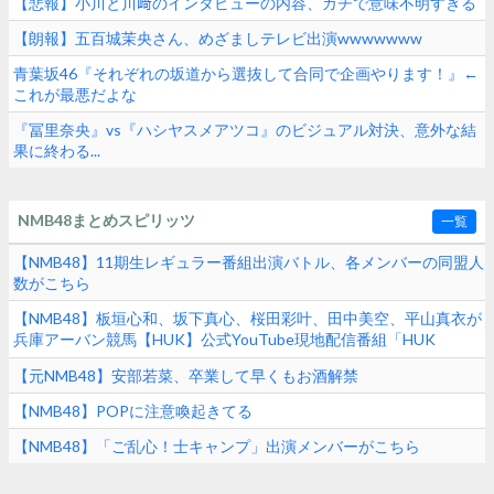
【悲報】小川と川﨑のインタビューの内容、ガチで意味不明すぎる
【朗報】五百城茉央さん、めざましテレビ出演wwwwwww
青葉坂46『それぞれの坂道から選抜して合同で企画やります！』←
これが最悪だよな
『冨里奈央』vs『ハシヤスメアツコ』のビジュアル対決、意外な結
果に終わる...
NMB48まとめスピリッツ
一覧
【NMB48】11期生レギュラー番組出演バトル、各メンバーの同盟人
数がこちら
【NMB48】板垣心和、坂下真心、桜田彩叶、田中美空、平山真衣が
兵庫アーバン競馬【HUK】公式YouTube現地配信番組「HUK
Campus Live」に出演
【元NMB48】安部若菜、卒業して早くもお酒解禁
【NMB48】POPに注意喚起きてる
【NMB48】「ご乱心！士キャンプ」出演メンバーがこちら