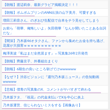
【朗報】渡辺莉奈、最新グラビア掲載決定！！！
【朗報】ポムポムプリンのANN出演の山下美月、可愛すぎる
増田三莉音さん、のぎおび生配信で台本をチラ見せしてしまう
お前ら「萌華、俺悔しいよ」矢田萌華「なんか聞いたことある台詞
だな」
【闇深】乃木坂46オタクさん、ファンから集めたお金を持ち逃げ、
花屋が大損害ｗｗｗｗｗｗｗｗｗｗｗ
梅澤美波『私はまだ全然居ます』←写真集26年2月発売
【朗報】齊藤京子、外番組出まくり
【朗報】6期生の良いところ挙げてけwwwwww
【なぜ？】渋谷ビジョンに『週刊乃木坂ニュース』の告知動画
wwwww
【悲報】僕青の写真集のX、コメントがヤバすぎて終わる
乃木坂ヲタ、『祝花』の代金未払いでXを中心に炎上
乃木坂運営、信じられないミスをする【画像あり】