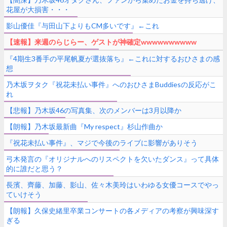
花屋が大損害・・・
影山優佳『与田山下よりもCM多いです』←これ
【速報】来週のらじらー、ゲストが神確定wwwwwwwwww
『4期生3番手の平尾帆夏が選抜落ち』←これに対するおひさまの感
想
乃木坂ヲタク『祝花未払い事件』へのおひさまBuddiesの反応がこ
れ
【悲報】乃木坂46の写真集、次のメンバーは3月以降か
【朗報】乃木坂最新曲『My respect』杉山作曲か
『祝花未払い事件』、マジで今後のライブに影響がありそう
弓木発言の『オリジナルへのリスペクトを欠いたダンス』って具体
的に誰だと思う？
長濱、齊藤、加藤、影山、佐々木美玲はいわゆる女優コースでやっ
ていけそう
【朗報】久保史緒里卒業コンサートの各メディアの考察が興味深す
ぎる