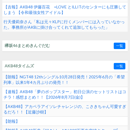
【吉報】AKB48 伊藤百花 =LOVE とILLITのセンターにも圧勝して
しまう 【令和最強女性アイドル】
行天優莉奈さん「私は元々KLPに行くメンバーには入っていなかっ
た。事務所がAKBに掛け合ってくれて追加してもらった」
欅坂46まとめきんぐだむ
一覧
AKB48タイムズ
一覧
【朗報】NGT48 12thシングル10月28日発売！2025年6月の「希望
列車」以来1年4カ月ぶりの発売！！
【速報】AKB48「夢のポップスター」初日公演のセットリストはコ
チラ！感想まとめ！！【2026年8月7日(金)】
【AKB48】アカペラアイソレチャレンジの、こさきちゃん可愛すぎ
るだろ！！【近藤沙樹】
【朗報】