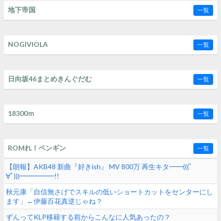
地下帝国
一覧
NOGIVIOLA
一覧
日向坂46まとめきんぐだむ
一覧
18300ｍ
一覧
ROMれ！ペンギン
一覧
【朗報】AKB48 新曲『好きish』 MV 800万 再生キタ━━(((ﾟ
∀ﾟ)))━━━━━!!
秋元康「自信無さげでスキルの低いショートカットをセンターにし
ます」←伊藤百花真逆じゃね？
ずんってKLP移籍する前からこんなに人気あったの？