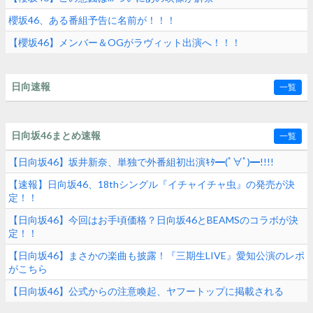
櫻坂46、ある番組予告に名前が！！！
【櫻坂46】メンバー＆OGがラヴィット出演へ！！！
日向速報
一覧
日向坂46まとめ速報
一覧
【日向坂46】坂井新奈、単独で外番組初出演ｷﾀ━(ﾟ∀ﾟ)━!!!!
【速報】日向坂46、18thシングル『イチャイチャ虫』の発売が決
定！！
【日向坂46】今回はお手頃価格？日向坂46とBEAMSのコラボが決
定！！
【日向坂46】まさかの楽曲も披露！『三期生LIVE』愛知公演のレポ
がこちら
【日向坂46】公式からの注意喚起、ヤフートップに掲載される