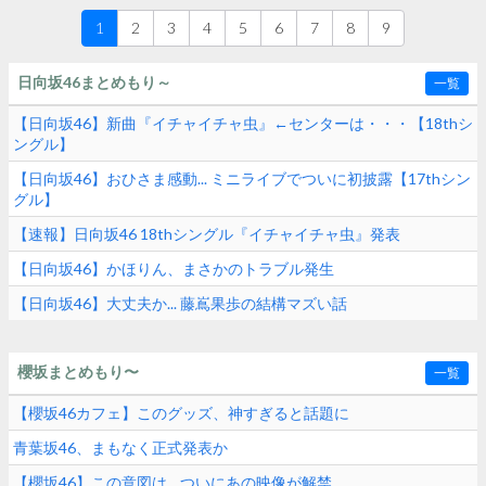
1
2
3
4
5
6
7
8
9
日向坂46まとめもり～
一覧
【日向坂46】新曲『イチャイチャ虫』←センターは・・・【18thシ
ングル】
【日向坂46】おひさま感動... ミニライブでついに初披露【17thシン
グル】
【速報】日向坂46 18thシングル『イチャイチャ虫』発表
【日向坂46】かほりん、まさかのトラブル発生
【日向坂46】大丈夫か... 藤嶌果歩の結構マズい話
櫻坂まとめもり〜
一覧
【櫻坂46カフェ】このグッズ、神すぎると話題に
青葉坂46、まもなく正式発表か
【櫻坂46】この意図は... ついにあの映像が解禁