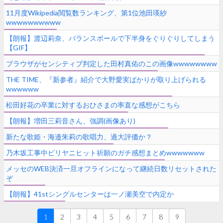
11月度Wikipedia閲覧数ランキング、第1位池田瑛紗
wwwwwwwwww
【朗報】渡辺莉奈、バランスボールで下半身をぐりぐりしてしまう
【GIF】
ブラウザがセンシティブ判定した田村真佑のこの画像wwwwwwww
THE TIME、『新参者』紹介で大野愛実ばかりが取り上げられる
wwwwww
松田好花の卒業に対するおひさまの率直な感想がこちら
【朗報】増田三莉音さん、強調(画像あり)
新たな歌姫・海邉朱莉の歌唱力、過大評価か？
乃木坂工事中ビリヤニヒット祈願のガチ感想まとめwwwwwww
メッセのWEB決済一旦オフラインになって継続日数リセットされた
ぞ
【朗報】41stシングルセンターは一ノ瀬美空で内定か
1
2
3
4
5
6
7
8
9