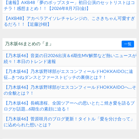
【速報】AKB48「夢のポップスター」初日公演のセットリストはコ
チラ！感想まとめ！！【2026年8月7日(金)】
【AKB48】アカペラアイソレチャレンジの、こさきちゃん可愛すぎ
るだろ！！【近藤沙樹】
乃木坂46まとめの「ま」
一覧
【乃木坂46】音楽の日2026出演＆6期生MV解禁など熱いニュースが
続々！本日のトレンド速報
【乃木坂46】乃木坂野球部がエスコンフィールドHOKKAIDOに遠
征…きつねダンスとファーストピッチの裏側とは？！
【乃木坂46】乃木坂野球部がエスコンフィールドHOKKAIDOへ…そ
の全貌とは？！
【乃木坂46】長嶋凛桜、全国ツアーへの思いとたこ焼き愛を語るブ
ログが話題…6期生の素顔に迫る！
【乃木坂46】菅原咲月のブログ更新！タイトル「愛を分け合って」
に込められた想いとは？