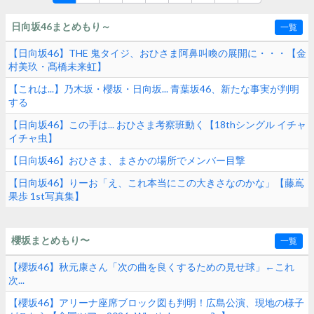
日向坂46まとめもり～
一覧
【日向坂46】THE 鬼タイジ、おひさま阿鼻叫喚の展開に・・・【金
村美玖・髙橋未来虹】
【これは...】乃木坂・櫻坂・日向坂... 青葉坂46、新たな事実が判明
する
【日向坂46】この手は... おひさま考察班動く【18thシングル イチャ
イチャ虫】
【日向坂46】おひさま、まさかの場所でメンバー目撃
【日向坂46】りーお「え、これ本当にこの大きさなのかな」【藤嶌
果歩 1st写真集】
櫻坂まとめもり〜
一覧
【櫻坂46】秋元康さん「次の曲を良くするための見せ球」←これ
次...
【櫻坂46】アリーナ座席ブロック図も判明！広島公演、現地の様子