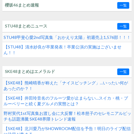
櫻坂46まとめ速報
一覧
STU48まとめニュース
一覧
STU48甲斐心愛2nd写真集「おかえり太陽」初週売上1,576部！！！
【STU48】清水紗良が卒業発表！卒業公演の実施はございませ
ん！！
SKE48まとめはエメラルド
一覧
【SKE48】熊崎晴香が称えた「ナイスピッチング」…いったい何が
あったのか？！
【SKE48】井田玲音名のフルーツ愛が止まらない…スイカ・桃・ブ
ルーベリーと続く夏グルメの実態とは？
野村実代1st写真集お渡し会に大反響！松本慈子のセレモニアルピッ
チも話題沸騰 SKE48界隈トレンド速報
【SKE48】北川愛乃がSHOWROOM配信を予告！明日のライブ配信