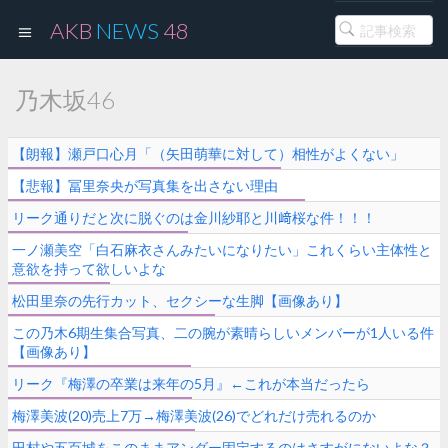
AKB
NEWS
48
乃木坂46
【朗報】瀬戸口心月「（矢田萌華に対して）相性がよくない」
【悲報】冨里奈央が写真集を出さない理由
リーク通りだと次に脱ぐのは金川紗耶と川﨑桜な件！！！
一ノ瀬美空「白石麻衣さんみたいになりたい」これくらい主体性と
意欲を持って欲しいよな
松田里奈の先行カット、セクシーな生脚【画像あり】
この乃木6期生集合写真、二の腕が素晴らしいメンバーが1人いる件
【画像あり】
リーク『梅澤の卒業は来年の5月』←これが本当だったら
梅澤美波(20)売上7万→梅澤美波(26)でどれだけ売れるのか
田村や五百城をこのままアンダー固定するのはさすがにないよな？