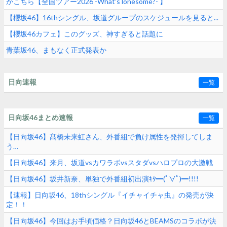
がこちら【全国ツアー2026 -What’s lonesome?- 】
【櫻坂46】16thシングル、坂道グループのスケジュールを見ると...
【櫻坂46カフェ】このグッズ、神すぎると話題に
青葉坂46、まもなく正式発表か
日向速報
一覧
日向坂46まとめ速報
一覧
【日向坂46】髙橋未来虹さん、外番組で負け属性を発揮してしま
う…
【日向坂46】来月、坂道vsカワラボvsスタダvsハロプロの大激戦
【日向坂46】坂井新奈、単独で外番組初出演ｷﾀ━(ﾟ∀ﾟ)━!!!!
【速報】日向坂46、18thシングル『イチャイチャ虫』の発売が決
定！！
【日向坂46】今回はお手頃価格？日向坂46とBEAMSのコラボが決