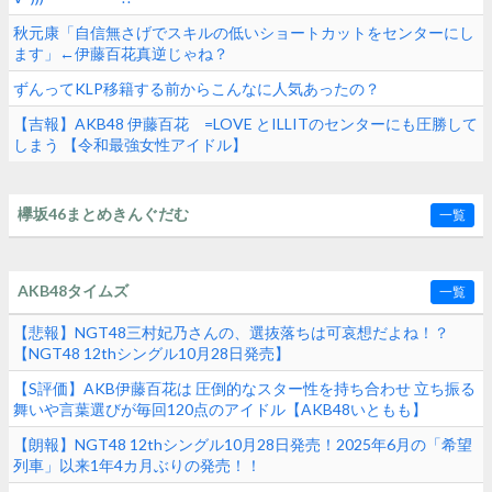
秋元康「自信無さげでスキルの低いショートカットをセンターにし
ます」←伊藤百花真逆じゃね？
ずんってKLP移籍する前からこんなに人気あったの？
【吉報】AKB48 伊藤百花 =LOVE とILLITのセンターにも圧勝して
しまう 【令和最強女性アイドル】
欅坂46まとめきんぐだむ
一覧
AKB48タイムズ
一覧
【悲報】NGT48三村妃乃さんの、選抜落ちは可哀想だよね！？
【NGT48 12thシングル10月28日発売】
【S評価】AKB伊藤百花は 圧倒的なスター性を持ち合わせ 立ち振る
舞いや言葉選びが毎回120点のアイドル【AKB48いともも】
【朗報】NGT48 12thシングル10月28日発売！2025年6月の「希望
列車」以来1年4カ月ぶりの発売！！