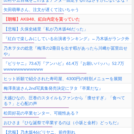
矢田萌華さん、注文が遅くて泣いちゃう
【朗報】AKB48、紅白内定を貰っていた
【悲報】久保史緒里「私が乃木坂46だった」
『紅白で楽しみにしている出演者ランキング』←乃木坂がランク外
乃木ヲタの総意『梅澤の2冊目を出す暇があったら川﨑か冨里出せ
や』
『ビリヤニ』73.6万『アンハピ』61.4万『お願いバッハ』52.7万
wwwwwwwwwwww
ヒット祈願で紹介された寿司屋、4300円の特別メニューを展開
梅澤美波さん2nd写真集発売決定にヲタ『卒業だな』
大越ひなの、圧巻のスタイルもファンから「痩せすぎ」「食べて
る？」と心配の声
松田好花の卒業センター、可能性ある？
おひさま『ひな誕祭で卒業するのは（小坂と金村）どっちだ』
【悲報】乃木坂46ビリヤニ、前作割れ