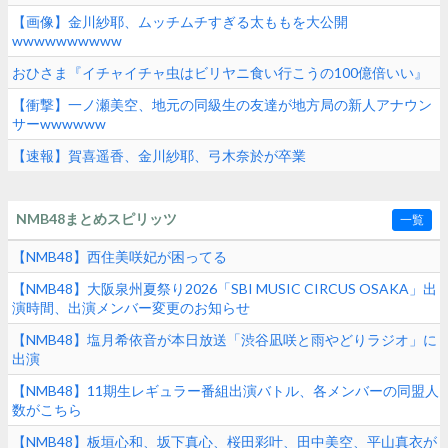
【画像】金川紗耶、ムッチムチすぎる太ももを大公開
wwwwwwwwww
おひさま『イチャイチャ虫はビリヤニ食い行こうの100億倍いい』
【衝撃】一ノ瀬美空、地元の同級生の友達が地方局の新人アナウン
サーwwwwww
【速報】賀喜遥香、金川紗耶、弓木奈於が卒業
NMB48まとめスピリッツ
一覧
【NMB48】西住美咲妃が困ってる
【NMB48】大阪泉州夏祭り2026「SBI MUSIC CIRCUS OSAKA」出
演時間、出演メンバー変更のお知らせ
【NMB48】塩月希依音が本日放送「渋谷凪咲と雨やどりラジオ」に
出演
【NMB48】11期生レギュラー番組出演バトル、各メンバーの同盟人
数がこちら
【NMB48】板垣心和、坂下真心、桜田彩叶、田中美空、平山真衣が