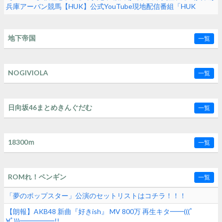
兵庫アーバン競馬【HUK】公式YouTube現地配信番組「HUK
Campus Live」に出演
地下帝国
一覧
NOGIVIOLA
一覧
日向坂46まとめきんぐだむ
一覧
18300ｍ
一覧
ROMれ！ペンギン
一覧
「夢のポップスター」公演のセットリストはコチラ！！！
【朗報】AKB48 新曲『好きish』 MV 800万 再生キタ━━(((ﾟ
∀ﾟ)))━━━━━!!