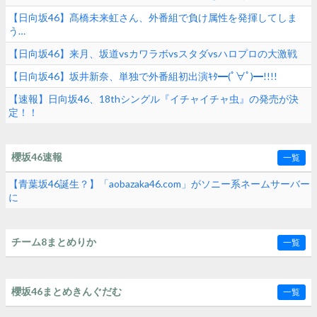
【日向坂46】髙橋未来虹さん、外番組で負け属性を発揮してしま
う…
【日向坂46】来月、坂道vsカワラボvsスタダvsハロプロの大激戦
【日向坂46】坂井新奈、単独で外番組初出演ｷﾀ━(ﾟ∀ﾟ)━!!!!
【速報】日向坂46、18thシングル『イチャイチャ虫』の発売が決
定！！
櫻坂46速報
一覧
【青葉坂46誕生？】「aobazaka46.com」がソニー系ネームサーバー
に
チーム8まとめりか
一覧
櫻坂46まとめきんぐだむ
一覧