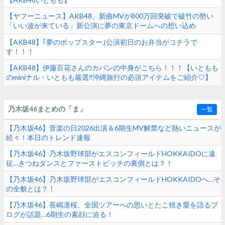
【ヤフーニュース】AKB48、新曲MVが800万回突破で破竹の勢い
「いい波が来ている」新公演に夢の東京ドームへの想い込め
る！！！
【AKB48】｢夢のポップスター｣公演初日のお弁当がコチラで
す！！！
【AKB48】伊藤百花さんのカバンの中身がこちら！！！【いともも
のminiナル・いともも厳選‼︎沖縄旅行の必須アイテムをご紹介♡】
乃木坂46まとめの「ま」
一覧
【乃木坂46】音楽の日2026出演＆6期生MV解禁など熱いニュースが
続々！本日のトレンド速報
【乃木坂46】乃木坂野球部がエスコンフィールドHOKKAIDOに遠
征…きつねダンスとファーストピッチの裏側とは？！
【乃木坂46】乃木坂野球部がエスコンフィールドHOKKAIDOへ…そ
の全貌とは？！
【乃木坂46】長嶋凛桜、全国ツアーへの思いとたこ焼き愛を語るブ
ログが話題…6期生の素顔に迫る！