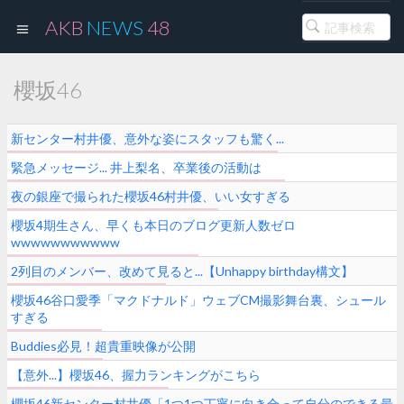
AKB
NEWS
48
櫻坂46
新センター村井優、意外な姿にスタッフも驚く...
緊急メッセージ... 井上梨名、卒業後の活動は
夜の銀座で撮られた櫻坂46村井優、いい女すぎる
櫻坂4期生さん、早くも本日のブログ更新人数ゼロ
wwwwwwwwwww
2列目のメンバー、改めて見ると...【Unhappy birthday構文】
櫻坂46谷口愛季「マクドナルド」ウェブCM撮影舞台裏、シュール
すぎる
Buddies必見！超貴重映像が公開
【意外...】櫻坂46、握力ランキングがこちら
櫻坂46新センター村井優「1つ1つ丁寧に向き合って自分のできる最