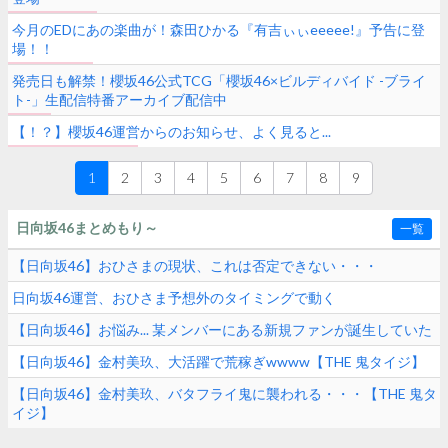
今月のEDにあの楽曲が！森田ひかる『有吉ぃぃeeeee!』予告に登
場！！
発売日も解禁！櫻坂46公式TCG「櫻坂46×ビルディバイド -ブライ
ト-」生配信特番アーカイブ配信中
【！？】櫻坂46運営からのお知らせ、よく見ると...
1
2
3
4
5
6
7
8
9
日向坂46まとめもり～
一覧
【日向坂46】おひさまの現状、これは否定できない・・・
日向坂46運営、おひさま予想外のタイミングで動く
【日向坂46】お悩み... 某メンバーにある新規ファンが誕生していた
【日向坂46】金村美玖、大活躍で荒稼ぎwwww【THE 鬼タイジ】
【日向坂46】金村美玖、バタフライ鬼に襲われる・・・【THE 鬼タ
イジ】