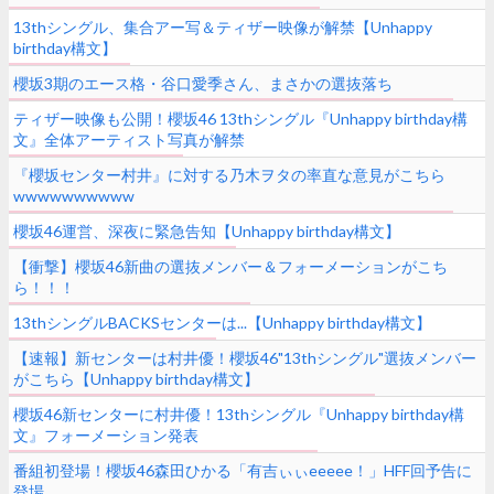
13thシングル、集合アー写＆ティザー映像が解禁【Unhappy
birthday構文】
櫻坂3期のエース格・谷口愛季さん、まさかの選抜落ち
ティザー映像も公開！櫻坂46 13thシングル『Unhappy birthday構
文』全体アーティスト写真が解禁
『櫻坂センター村井』に対する乃木ヲタの率直な意見がこちら
wwwwwwwwww
櫻坂46運営、深夜に緊急告知【Unhappy birthday構文】
【衝撃】櫻坂46新曲の選抜メンバー＆フォーメーションがこち
ら！！！
13thシングルBACKSセンターは...【Unhappy birthday構文】
【速報】新センターは村井優！櫻坂46"13thシングル"選抜メンバー
がこちら【Unhappy birthday構文】
櫻坂46新センターに村井優！13thシングル『Unhappy birthday構
文』フォーメーション発表
番組初登場！櫻坂46森田ひかる「有吉ぃぃeeeee！」HFF回予告に
登場