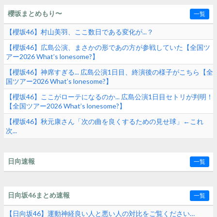
櫻坂まとめもり〜
一覧
【櫻坂46】村山美羽、ここ数日である変化が...？
【櫻坂46】広島公演、まさかの形であの方が参戦していた【全国ツ
アー2026 What’s lonesome?】
【櫻坂46】神席すぎる... 広島公演1日目、終演後の様子がこちら【全
国ツアー2026 What’s lonesome?】
【櫻坂46】ここがローテになるのか... 広島公演1日目セトリが判明！
【全国ツアー2026 What’s lonesome?】
【櫻坂46】秋元康さん「次の曲を良くするための見せ球」←これ
次...
日向速報
一覧
日向坂46まとめ速報
一覧
【日向坂46】運動神経良い人と悪い人の対比をご覧ください…