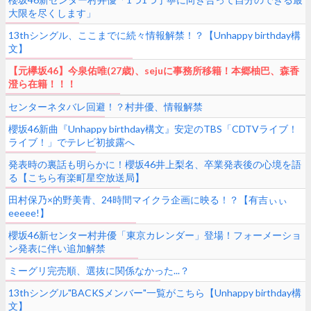
大限を尽くします」
13thシングル、ここまでに続々情報解禁！？【Unhappy birthday構
文】
【元欅坂46】今泉佑唯(27歳)、sejuに事務所移籍！本郷柚巴、森香
澄ら在籍！！！
センターネタバレ回避！？村井優、情報解禁
櫻坂46新曲『Unhappy birthday構文』安定のTBS「CDTVライブ！
ライブ！」でテレビ初披露へ
発表時の裏話も明らかに！櫻坂46井上梨名、卒業発表後の心境を語
る【こちら有楽町星空放送局】
田村保乃×的野美青、24時間マイクラ企画に映る！？【有吉ぃぃ
eeeee!】
櫻坂46新センター村井優「東京カレンダー」登場！フォーメーショ
ン発表に伴い追加解禁
ミーグリ完売順、選抜に関係なかった...？
13thシングル"BACKSメンバー"一覧がこちら【Unhappy birthday構
文】