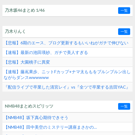
乃木坂46まとめ 1/46
一覧
乃木りんく
一覧
【悲報】6期のエース、ブログ更新するもいいねがガチで伸びない
【速報】最新の池田瑛紗、ガチで美人すぎる
【悲報】大園桃子に異変
【速報】藤嶌果歩、ニットFカップ+ナマ太ももをブルンブルン出し
ながらダンスwwwwww
『配信ライブで卒業した清宮レイ』vs『全ツで卒業する吉田YAC』
NMB48まとめスピリッツ
一覧
【NMB48】坂下真心期待できそう
【NMB48】田中美空のミステリー講座まさかの…