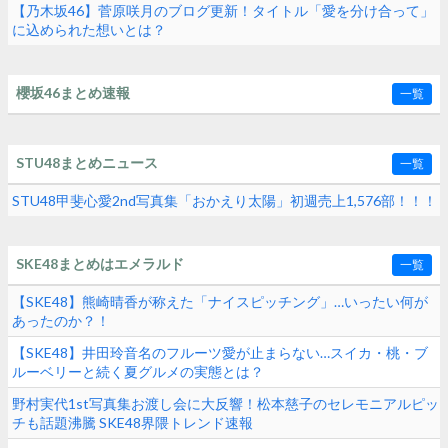
【乃木坂46】菅原咲月のブログ更新！タイトル「愛を分け合って」
に込められた想いとは？
櫻坂46まとめ速報
一覧
STU48まとめニュース
一覧
STU48甲斐心愛2nd写真集「おかえり太陽」初週売上1,576部！！！
SKE48まとめはエメラルド
一覧
【SKE48】熊崎晴香が称えた「ナイスピッチング」…いったい何が
あったのか？！
【SKE48】井田玲音名のフルーツ愛が止まらない…スイカ・桃・ブ
ルーベリーと続く夏グルメの実態とは？
野村実代1st写真集お渡し会に大反響！松本慈子のセレモニアルピッ
チも話題沸騰 SKE48界隈トレンド速報