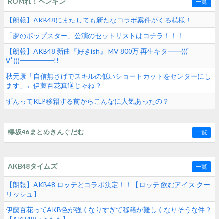
ROMれ！ペンギン
一覧
【朗報】AKB48にまたしても新たなコラボ案件がくる模様！
「夢のポップスター」公演のセットリストはコチラ！！！
【朗報】AKB48 新曲『好きish』 MV 800万 再生キタ━━(((ﾟ
∀ﾟ)))━━━━━!!
秋元康「自信無さげでスキルの低いショートカットをセンターにし
ます」←伊藤百花真逆じゃね？
ずんってKLP移籍する前からこんなに人気あったの？
欅坂46まとめきんぐだむ
一覧
AKB48タイムズ
一覧
【朗報】AKB48 ロッテとコラボ決定！！【ロッテ 飲むアイス クー
リッシュ】
伊藤百花ってAKB色が強くなりすぎて移籍が難しくなりそうな件？
【AKB48いともも】