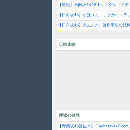
【速報】日向坂46 18thシングル『イ
【日向坂46】かほりん、まさかのトラ
【日向坂46】大丈夫か... 藤嶌果歩の結
日向速報
櫻坂46速報
【青葉坂46誕生？】「aobazaka46.