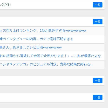
んぐだむ
一覧
一覧
ッズ売り上げランキング、1位が意外すぎるwwwwwwww
﨑のインタビューの内容、ガチで意味不明すぎる
央さん、めざましテレビ出演wwwwwww
ぞれの坂道から選抜して合同で企画やります！』←これが最悪だよな
『ハシヤスメアツコ』のビジュアル対決、意外な結果に終わる...
一覧
一覧