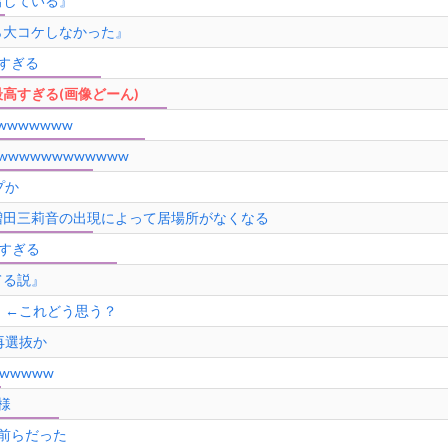
出している』
ら大コケしなかった』
すぎる
高すぎる(画像どーん)
wwwwww
wwwwwwwwwww
プか
増田三莉音の出現によって居場所がなくなる
広すぎる
てる説』
』←これどう思う？
再選抜か
wwwww
様
前らだった