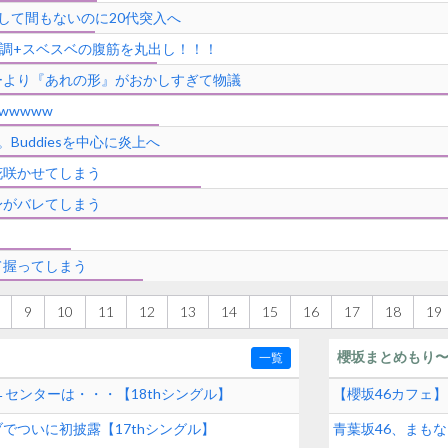
して間もないのに20代突入へ
調+スベスベの腹筋を丸出し！！！
ーより『あれの形』がおかしすぎて物議
wwwww
uddiesを中心に炎上へ
花咲かせてしまう
身がバレてしまう
て握ってしまう
9
10
11
12
13
14
15
16
17
18
19
櫻坂まとめもり
一覧
センターは・・・【18thシングル】
【櫻坂46カフェ
イブでついに初披露【17thシングル】
青葉坂46、まも