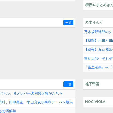
櫻坂46まとめき
乃木りんく
一覧
乃木坂野球部のグ
【悲報】小川と川
【朗報】五百城茉
青葉坂46『それ
『冨里奈央』vs
地下帝国
一覧
演バトル、各メンバーの同盟人数がこちら
NOGIVIOLA
田彩叶、田中美空、平山真衣が兵庫アーバン競馬
 Campus Live」に出演
もお酒解禁