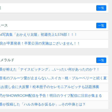
報
一覧
ュース
一覧
2nd写真集「おかえり太陽」初週売上1,576部！！！
水紗良が卒業発表！卒業公演の実施はございません！！
エメラルド
一覧
崎晴香が称えた「ナイスピッチング」…いったい何があったのか？！
田玲音名のフルーツ愛が止まらない…スイカ・桃・ブルーベリーと続く夏
？
真集お渡し会に大反響！松本慈子のセレモニアルピッチも話題沸騰
ンド速報
愛乃がSHOWROOM配信を予告！明日のライブ配信に注目が集まる
崎晴香が投稿した「ハルカ伸るか反るか」…その中身とは？