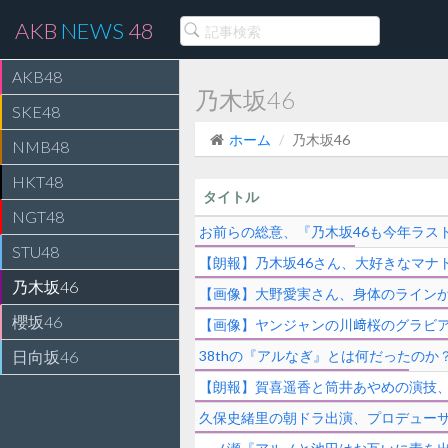
AKB
NEWS
48
AKB48
乃木坂46
SKE48
ホーム
乃木坂46
NMB48
HKT48
タイトル
NGT48
お前らの総意、『乃木坂46も今年ラス
STU48
【朗報】乃木坂46さん、大好きなマナ
乃木坂46
【画像】大野愛実さん、身体のラインが
櫻坂46
【画像】ヤンジャンの川﨑桜のグラビ
日向坂46
38thの『アルなぎ』とは何だったのか？
【朗報】賀喜遥香と筒井あやめの演技
久保史緒里の朝ドラ出演、プロデューサ