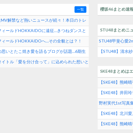
櫻坂46まとめ速
一覧
期生MV解禁など熱いニュースが続々！本日のトレ
STU48まとめニ
ィールドHOKKAIDOに遠征…きつねダンスと
ィールドHOKKAIDOへ…その全貌とは？！
STU48甲斐心愛
の思いとたこ焼き愛を語るブログが話題…6期生
【STU48】清
タイトル「愛を分け合って」に込められた想いと
SKE48まとめは
【SKE48】熊
【SKE48】井
グルメの実態とは
野村実代1st写
SKE48界隈トレ
【SKE48】北川
【SKE48】熊