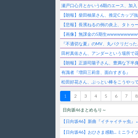
瀬戸口心月とかいう6期のエース、加入
【朗報】柴田柚菜さん、推定Cカップ強
【悲報】長濱ねるの例の炎上、タトゥ
【画像】無課金の5期生wwwwwwwww
『不適切な夏』のMV、丸パクリだった。B
田村真佑さん、アンダーという場所で
【朗報】正源司陽子さん、豊満な下半
有識者『増田三莉音、面白すぎる』
松田好花さん、ぶっとい棒をこうやっ
1
2
3
4
5
6
7
8
日向坂46まとめもり～
【日向坂46】新曲『イチャイチャ虫』←
【日向坂46】おひさま感動... ミニラ