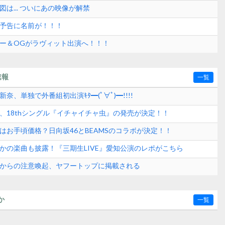
図は... ついにあの映像が解禁
組予告に名前が！！！
バー＆OGがラヴィット出演へ！！！
速報
一覧
奈、単独で外番組初出演ｷﾀ━(ﾟ∀ﾟ)━!!!!
6、18thシングル『イチャイチャ虫』の発売が決定！！
はお手頃価格？日向坂46とBEAMSのコラボが決定！！
さかの楽曲も披露！『三期生LIVE』愛知公演のレポがこちら
式からの注意喚起、ヤフートップに掲載される
か
一覧