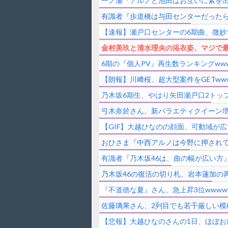
一ノ瀬『アルノと池田はお互いに素を
有識者『歩道橋は与田センターだった
【速報】瀬戸口センターの6期曲、微妙
金村美玖と清水理央の浴衣姿、マジで最
6期の『個人PV』再生数ランキングwww
【朗報】川﨑桜、超大型案件をGETwww
乃木坂6期生、やはり矢田瀬戸口2トッ
弓木奈於さん、新バラエティクイーン
【GIF】大越ひなのの顔面、可動域が
おひさま『中西アルノは今野に押され
有識者『乃木坂46は、曲の幅が広い方
乃木坂46の復活の切り札、岩本蓮加の
『不道徳な夏』さん、急上昇3位wwww
佐藤璃果さん、2列目でも若干厳しい模
【悲報】大越ひなのさんの1日、ほぼお