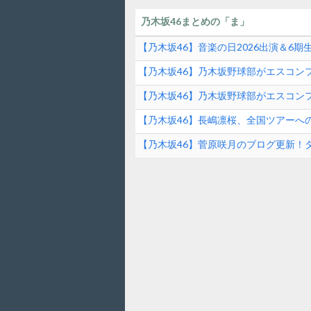
乃木坂46まとめの「ま」
【乃木坂46】音楽の日2026出演＆6
ンド速報
【乃木坂46】乃木坂野球部がエスコンフ
ファーストピッチの裏側とは？！
【乃木坂46】乃木坂野球部がエスコンフ
【乃木坂46】長嶋凛桜、全国ツアーへ
の素顔に迫る！
【乃木坂46】菅原咲月のブログ更新！
は？