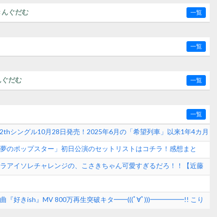
きんぐだむ
一覧
一覧
んぐだむ
一覧
一覧
12thシングル10月28日発売！2025年6月の「希望列車」以来1年4カ月
8「夢のポップスター」初日公演のセットリストはコチラ！感想まと
月7日(金)】
カペラアイソレチャレンジの、こさきちゃん可愛すぎるだろ！！【近藤
『好きish』MV 800万再生突破キタ━━(((ﾟ∀ﾟ)))━━━━━!! こり
いきそうだな！【AKB48 68thシングル】