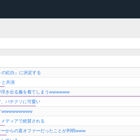
トの紅白』に決定する
トと共演
浮き出る服を着てしまうwwwwww
ア、バチクソに可愛い
wwwwwwwww
、メディアで絶賛される
ーからの直オファーだったことが判明www