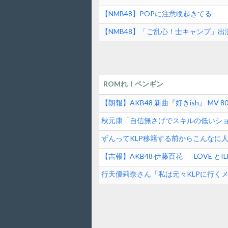
【NMB48】POPに注意喚起きてる
【NMB48】「ご乱心！士キャンプ」
ROMれ！ペンギン
【朗報】AKB48 新曲『好きish』 MV 80
秋元康「自信無さげでスキルの低いシ
逆じゃね？
ずんってKLP移籍する前からこんなに
【吉報】AKB48 伊藤百花 =LOVE 
女性アイドル】
行天優莉奈さん「私は元々KLPに行く
掛け合ってくれて追加してもらった」