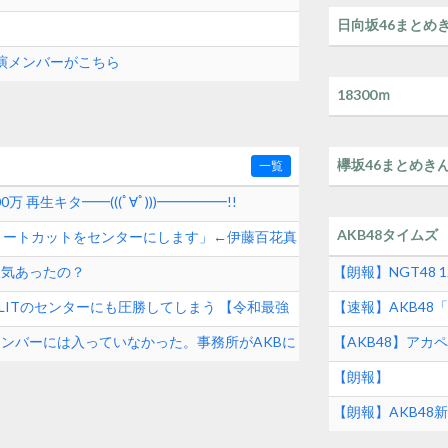
日向坂46まとめ
出演メンバーがこちら
18300ｍ
欅坂46まとめき
一覧
0万 再生キタ━━(((ﾟ∀ﾟ)))━━━━━!!
AKB48タイムズ
ョートカットをセンターにします」←伊藤百花真
人気あったの？
【朗報】NGT48 
ぶりの発売！！
とILLITのセンターにも圧勝してしまう 【令和最強
【速報】AKB4
め！！【2026年8
メンバーには入っていなかった。事務所がAKBに
【AKB48】ア
沙樹】
【朗報】
【朗報】AKB48新曲
ゃ発売前に1000万