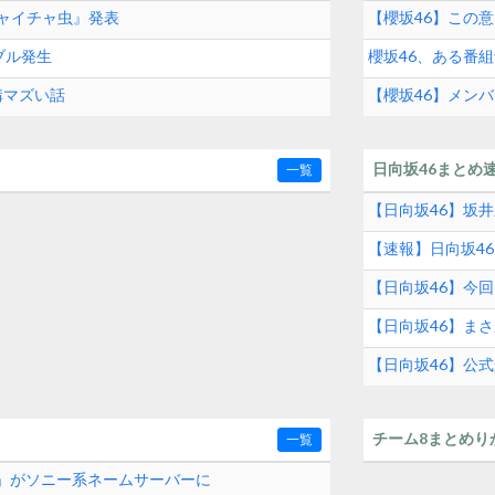
チャイチャ虫』発表
【櫻坂46】この意
ブル発生
櫻坂46、ある番
構マズい話
【櫻坂46】メン
日向坂46まとめ
一覧
【日向坂46】坂井新
【速報】日向坂4
【日向坂46】今回
【日向坂46】ま
【日向坂46】公
チーム8まとめり
一覧
com」がソニー系ネームサーバーに