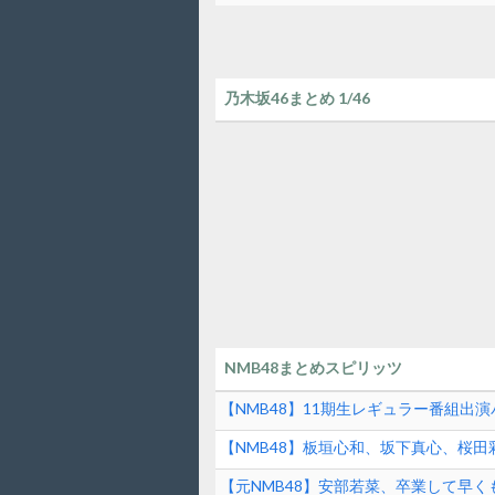
乃木坂46まとめ 1/46
NMB48まとめスピリッツ
【NMB48】11期生レギュラー番組出
【NMB48】板垣心和、坂下真心、桜
【HUK】公式YouTube現地配信番組「HUK
【元NMB48】安部若菜、卒業して早く