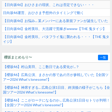
【日向坂46】おひさまの現状、これは否定できない・・・
日向坂46運営、おひさま予想外のタイミングで動く
【日向坂46】お悩み... 某メンバーにある新規ファンが誕生していた
【日向坂46】金村美玖、大活躍で荒稼ぎwwww【THE 鬼タイジ】
【日向坂46】金村美玖、バタフライ鬼に襲われる・・・【THE 鬼タ
イジ】
櫻坂まとめもり〜
一覧
【櫻坂46】村山美羽、ここ数日である変化が...？
【櫻坂46】広島公演、まさかの形であの方が参戦していた【全国ツ
アー2026 What’s lonesome?】
【櫻坂46】神席すぎる... 広島公演1日目、終演後の様子がこちら【全
国ツアー2026 What’s lonesome?】
【櫻坂46】ここがローテになるのか... 広島公演1日目セトリが判明！
【全国ツアー2026 What’s lonesome?】