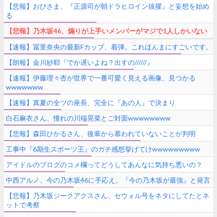
【悲報】おひさま、『正源司が朝ドラヒロイン抜擢』と妄想を始め
る
【悲報】乃木坂46、煽りが上手いメンバーがマジで1人しかいない
【速報】冨里奈央の最新Fカップ、着弾。これほんまにすごいです。
【朗報】金川紗耶『でか遅いよね？出すの//////』
【速報】伊藤理々杏が世界で一番可愛く見える画像、見つかる
wwwwwww
【速報】真夏の全ツの座長、完全に『あの人』で決まり
白石麻衣さん、憧れの川端晃菜とご対面wwwwwwww
【悲報】森田ひかるさん、後輩から慕われていないことが判明
工事中『6期生スポーツ王』のガチ感想挙げてけwwwwwwwww
アイドルのブログのコメ欄ってどうしてあんなに気持ち悪いの？
中西アルノ、今の乃木坂46に手応え。『今の乃木坂が最強』と発言
【悲報】乃木坂ジークアクスさん、セウォル号をネタにしてたとネ
ットで考察