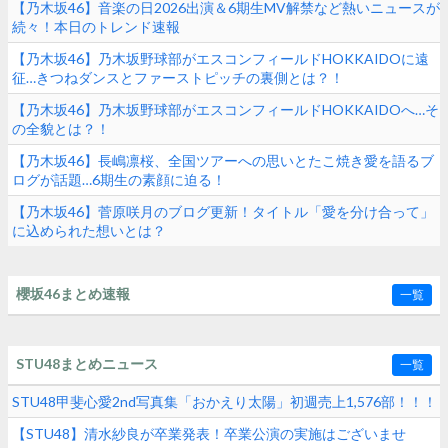
【乃木坂46】音楽の日2026出演＆6期生MV解禁など熱いニュースが
続々！本日のトレンド速報
【乃木坂46】乃木坂野球部がエスコンフィールドHOKKAIDOに遠
征…きつねダンスとファーストピッチの裏側とは？！
【乃木坂46】乃木坂野球部がエスコンフィールドHOKKAIDOへ…そ
の全貌とは？！
【乃木坂46】長嶋凛桜、全国ツアーへの思いとたこ焼き愛を語るブ
ログが話題…6期生の素顔に迫る！
【乃木坂46】菅原咲月のブログ更新！タイトル「愛を分け合って」
に込められた想いとは？
櫻坂46まとめ速報
一覧
STU48まとめニュース
一覧
STU48甲斐心愛2nd写真集「おかえり太陽」初週売上1,576部！！！
【STU48】清水紗良が卒業発表！卒業公演の実施はございませ