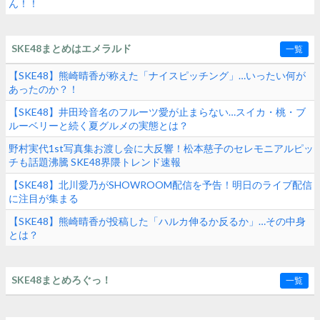
ん！！
SKE48まとめはエメラルド
一覧
【SKE48】熊崎晴香が称えた「ナイスピッチング」…いったい何が
あったのか？！
【SKE48】井田玲音名のフルーツ愛が止まらない…スイカ・桃・ブ
ルーベリーと続く夏グルメの実態とは？
野村実代1st写真集お渡し会に大反響！松本慈子のセレモニアルピッ
チも話題沸騰 SKE48界隈トレンド速報
【SKE48】北川愛乃がSHOWROOM配信を予告！明日のライブ配信
に注目が集まる
【SKE48】熊崎晴香が投稿した「ハルカ伸るか反るか」…その中身
とは？
SKE48まとめろぐっ！
一覧