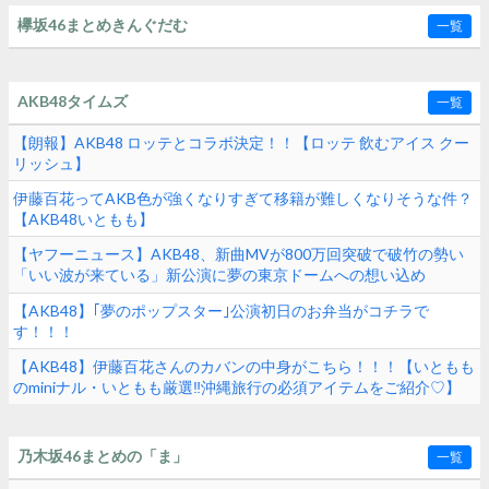
欅坂46まとめきんぐだむ
一覧
AKB48タイムズ
一覧
【朗報】AKB48 ロッテとコラボ決定！！【ロッテ 飲むアイス クー
リッシュ】
伊藤百花ってAKB色が強くなりすぎて移籍が難しくなりそうな件？
【AKB48いともも】
【ヤフーニュース】AKB48、新曲MVが800万回突破で破竹の勢い
「いい波が来ている」新公演に夢の東京ドームへの想い込め
る！！！
【AKB48】｢夢のポップスター｣公演初日のお弁当がコチラで
す！！！
【AKB48】伊藤百花さんのカバンの中身がこちら！！！【いともも
のminiナル・いともも厳選‼︎沖縄旅行の必須アイテムをご紹介♡】
乃木坂46まとめの「ま」
一覧