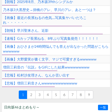
【朗報】2025年8月、乃木坂39thシングルか
乃木坂3大黒歴史→掛橋のアレ、早川のアレ、あと一つは？
【画像】最近の長濱ねるの色気....写真集ヤバいだろこ
れ・・・・・・
【朗報】早川聖来さん、近影
【速報】Gカップ長濱ねる、8年ぶり写真集発売！！！！！！
【画像】おひさまが24時間悩んでも答えが出なかった問題がこちら
wwwwww
【画像】大野愛実が書く文字、マジで可愛すぎるwwwwww
増田三莉音の『伝説』をGIFにした結果wwwwwwwww
【悲報】松村沙友理さん、なんか言い出す
【悲報】増田三莉音さんwwwwwwwwwwwww
1
2
3
4
5
6
7
8
9
日向坂46まとめもり～
一覧