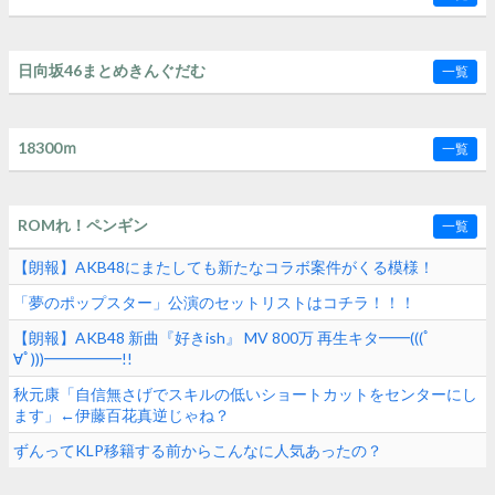
日向坂46まとめきんぐだむ
一覧
18300ｍ
一覧
ROMれ！ペンギン
一覧
【朗報】AKB48にまたしても新たなコラボ案件がくる模様！
「夢のポップスター」公演のセットリストはコチラ！！！
【朗報】AKB48 新曲『好きish』 MV 800万 再生キタ━━(((ﾟ
∀ﾟ)))━━━━━!!
秋元康「自信無さげでスキルの低いショートカットをセンターにし
ます」←伊藤百花真逆じゃね？
ずんってKLP移籍する前からこんなに人気あったの？