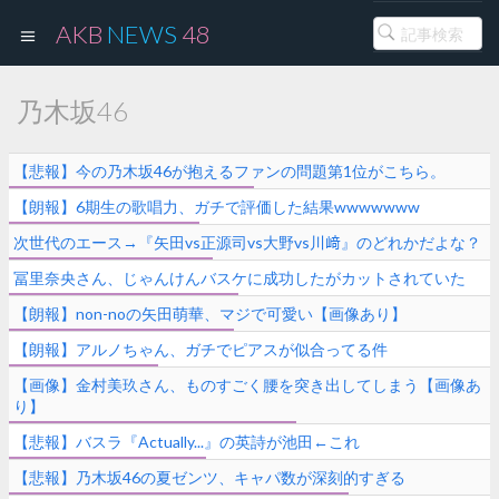
AKB
NEWS
48
乃木坂46
【悲報】今の乃木坂46が抱えるファンの問題第1位がこちら。
【朗報】6期生の歌唱力、ガチで評価した結果wwwwwww
次世代のエース→『矢田vs正源司vs大野vs川﨑』のどれかだよな？
冨里奈央さん、じゃんけんバスケに成功したがカットされていた
【朗報】non-noの矢田萌華、マジで可愛い【画像あり】
【朗報】アルノちゃん、ガチでピアスが似合ってる件
【画像】金村美玖さん、ものすごく腰を突き出してしまう【画像あ
り】
【悲報】バスラ『Actually...』の英詩が池田←これ
【悲報】乃木坂46の夏ゼンツ、キャパ数が深刻的すぎる