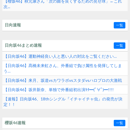
【櫻坂46】秋元康さん「次の曲を良くするための見せ球」←これ
次...
日向速報
一覧
日向坂46まとめ速報
一覧
【日向坂46】運動神経良い人と悪い人の対比をご覧ください…
【日向坂46】髙橋未来虹さん、外番組で負け属性を発揮してしま
う…
【日向坂46】来月、坂道vsカワラボvsスタダvsハロプロの大激戦
【日向坂46】坂井新奈、単独で外番組初出演ｷﾀ━(ﾟ∀ﾟ)━!!!!
【速報】日向坂46、18thシングル『イチャイチャ虫』の発売が決
定！！
櫻坂46速報
一覧