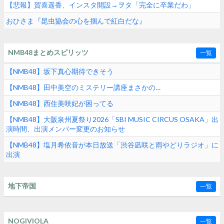
【悲報】賀喜遥香、インスタ開設→ヲタ「完全に卒業だわ」
おひさま『昆虫協会の心を掴んで紅白だな』
NMB48まとめスピリッツ
一覧
【NMB48】坂下真心期待できそう
【NMB48】田中美空のミステリー講座まさかの…
【NMB48】西住美咲妃が困ってる
【NMB48】大阪泉州夏祭り2026「SBI MUSIC CIRCUS OSAKA」出
演時間、出演メンバー変更のお知らせ
【NMB48】塩月希依音が本日放送「渋谷凪咲と雨やどりラジオ」に
出演
地下帝国
一覧
NOGIVIOLA
一覧