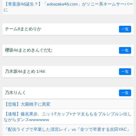
【青葉坂46誕生？】「aobazaka46.com」がソニー系ネームサーバー
に
チーム8まとめりか
一覧
櫻坂46まとめきんぐだむ
一覧
乃木坂46まとめ 1/46
一覧
乃木りんく
一覧
【悲報】大園桃子に異変
【速報】藤嶌果歩、ニットFカップ+ナマ太ももをブルンブルン出し
ながらダンスwwwwww
『配信ライブで卒業した清宮レイ』vs『全ツで卒業する吉田YAC』