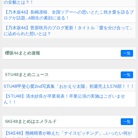
の全貌とは？！
【乃木坂46】長嶋凛桜、全国ツアーへの思いとたこ焼き愛を語るブ
ログが話題…6期生の素顔に迫る！
【乃木坂46】菅原咲月のブログ更新！タイトル「愛を分け合って」
に込められた想いとは？
櫻坂46まとめ速報
一覧
STU48まとめニュース
一覧
STU48甲斐心愛2nd写真集「おかえり太陽」初週売上1,576部！！！
【STU48】清水紗良が卒業発表！卒業公演の実施はございませ
ん！！
SKE48まとめはエメラルド
一覧
【SKE48】熊崎晴香が称えた「ナイスピッチング」…いったい何が