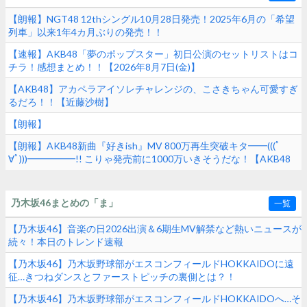
【朗報】NGT48 12thシングル10月28日発売！2025年6月の「希望
列車」以来1年4カ月ぶりの発売！！
【速報】AKB48「夢のポップスター」初日公演のセットリストはコ
チラ！感想まとめ！！【2026年8月7日(金)】
【AKB48】アカペラアイソレチャレンジの、こさきちゃん可愛すぎ
るだろ！！【近藤沙樹】
【朗報】
【朗報】AKB48新曲『好きish』MV 800万再生突破キタ━━(((ﾟ
∀ﾟ)))━━━━━!! こりゃ発売前に1000万いきそうだな！【AKB48
68thシングル】
乃木坂46まとめの「ま」
一覧
【乃木坂46】音楽の日2026出演＆6期生MV解禁など熱いニュースが
続々！本日のトレンド速報
【乃木坂46】乃木坂野球部がエスコンフィールドHOKKAIDOに遠
征…きつねダンスとファーストピッチの裏側とは？！
【乃木坂46】乃木坂野球部がエスコンフィールドHOKKAIDOへ…そ