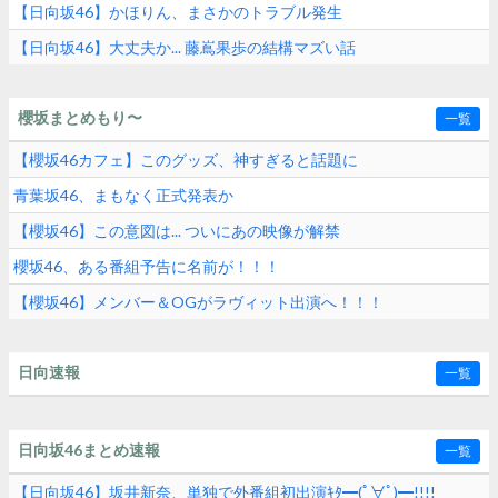
【日向坂46】かほりん、まさかのトラブル発生
【日向坂46】大丈夫か... 藤嶌果歩の結構マズい話
櫻坂まとめもり〜
一覧
【櫻坂46カフェ】このグッズ、神すぎると話題に
青葉坂46、まもなく正式発表か
【櫻坂46】この意図は... ついにあの映像が解禁
櫻坂46、ある番組予告に名前が！！！
【櫻坂46】メンバー＆OGがラヴィット出演へ！！！
日向速報
一覧
日向坂46まとめ速報
一覧
【日向坂46】坂井新奈、単独で外番組初出演ｷﾀ━(ﾟ∀ﾟ)━!!!!