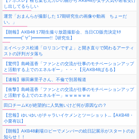
【アホスレ】根も葉も元カレの曲から AKB48が女子人気や若者受け
し出してるらしい
運営「おまんらが撮影した 17期研究生の画像や動画 ちょーだ
い。」
【朗報】AKB48 17期生撮り放題撮影会、当日CD販売決定ｷﾀ
━━━━(ﾟ∀ﾟ)━━━━!!【研究生】
エイベックス松浦「ロリコンですよ」と開き直りで関わるアーティ
ストの評判ガタ落ち
【驚愕】島崎遥香「ファンとの交流が仕事のモチベーションアップ
と活動する上でのエネルギー」・・・【元AKB48ぱるる】
【速報】篠田麻里子さん、不倫で別居報道
【衝撃】島崎遥香「ファンとの交流が仕事のモチベーションアップ
と活動する上でのエネルギー」ｗｗｗｗｗｗ
田口チームKが絶望的に人気無いけど何が原因なの？
【悲報】ゆいゆいがチャラいイケメンとツーショット…【AKB48・
小栗有以】
【朗報】AKB48劇場ロビーでメンバーの絵日記展示がスタートのお
知らせ！！