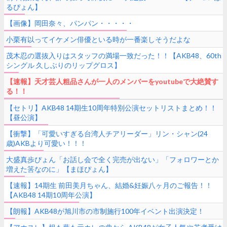
るぴょん】
【画像】岡田奈々、パンパン・・・・・
小栗有以ってイケメン俳優といる時が一番楽しそうだよな
茂木忍の選抜入りはスタッフの満場一致だった！！【AKB48、60th
シングル 久しぶりのリップグロス】
【速報】天才芸人粗品さんが一人のメンバーをyoutubeで大絶賛す
る！！
【セトリ】AKB48 14期生10周年特別公演セットリストまとめ！！
【昼公演】
【衝撃】「可愛いすぎる台湾人チアリーダー」リン・シャン(24
歳)AKBより可愛い！！！
大盛真歩ぴょん「お話し会で全く完売が出ない」「フォロワーとか
増えた筈なのに」【まほぴょん】
【速報】14期生 前田美月ちゃん、結婚&妊娠八ヶ月のご報告！！
【AKB48 14期10周年公演】
【朗報】AKB48が旭川市の市制施行100年イベント出演決定！