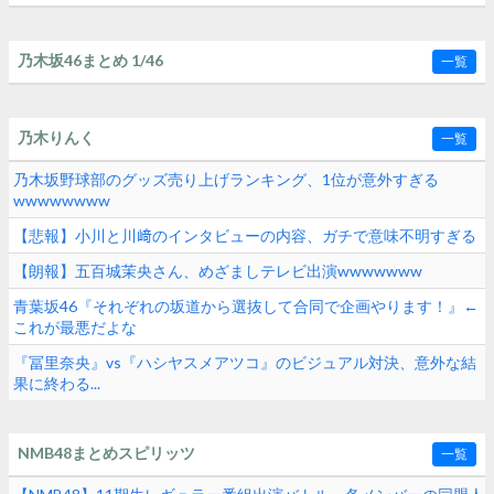
乃木坂46まとめ 1/46
一覧
乃木りんく
一覧
乃木坂野球部のグッズ売り上げランキング、1位が意外すぎる
wwwwwwww
【悲報】小川と川﨑のインタビューの内容、ガチで意味不明すぎる
【朗報】五百城茉央さん、めざましテレビ出演wwwwwww
青葉坂46『それぞれの坂道から選抜して合同で企画やります！』←
これが最悪だよな
『冨里奈央』vs『ハシヤスメアツコ』のビジュアル対決、意外な結
果に終わる...
NMB48まとめスピリッツ
一覧