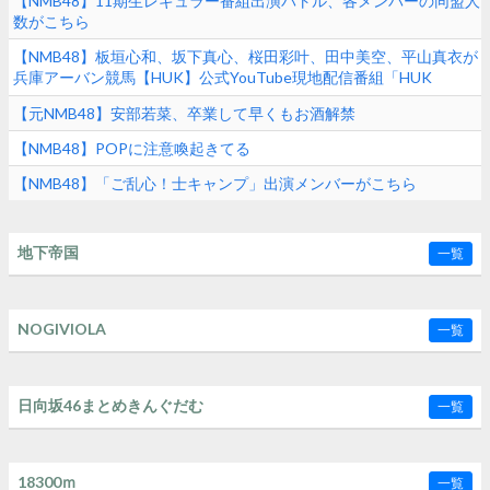
【NMB48】11期生レギュラー番組出演バトル、各メンバーの同盟人
数がこちら
【NMB48】板垣心和、坂下真心、桜田彩叶、田中美空、平山真衣が
兵庫アーバン競馬【HUK】公式YouTube現地配信番組「HUK
Campus Live」に出演
【元NMB48】安部若菜、卒業して早くもお酒解禁
【NMB48】POPに注意喚起きてる
【NMB48】「ご乱心！士キャンプ」出演メンバーがこちら
地下帝国
一覧
NOGIVIOLA
一覧
日向坂46まとめきんぐだむ
一覧
18300ｍ
一覧