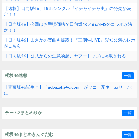
【速報】日向坂46、18thシングル『イチャイチャ虫』の発売が決
定！！
【日向坂46】今回はお手頃価格？日向坂46とBEAMSのコラボが決
定！！
【日向坂46】まさかの楽曲も披露！『三期生LIVE』愛知公演のレポ
がこちら
【日向坂46】公式からの注意喚起、ヤフートップに掲載される
櫻坂46速報
一覧
【青葉坂46誕生？】「aobazaka46.com」がソニー系ネームサーバー
に
チーム8まとめりか
一覧
櫻坂46まとめきんぐだむ
一覧