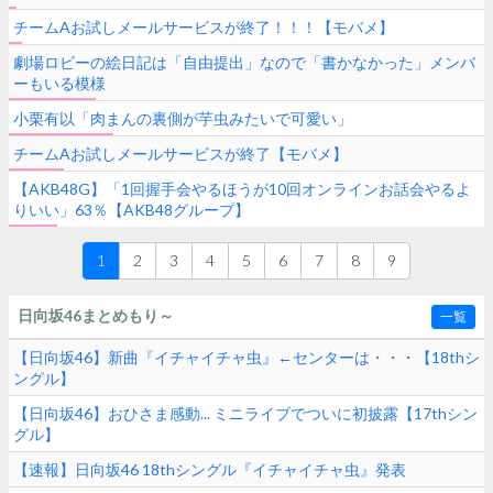
チームAお試しメールサービスが終了！！！【モバメ】
劇場ロビーの絵日記は「自由提出」なので「書かなかった」メンバ
ーもいる模様
小栗有以「肉まんの裏側が芋虫みたいで可愛い」
チームAお試しメールサービスが終了【モバメ】
【AKB48G】「1回握手会やるほうが10回オンラインお話会やるよ
りいい」63％【AKB48グループ】
1
2
3
4
5
6
7
8
9
日向坂46まとめもり～
一覧
【日向坂46】新曲『イチャイチャ虫』←センターは・・・【18thシ
ングル】
【日向坂46】おひさま感動... ミニライブでついに初披露【17thシン
グル】
【速報】日向坂46 18thシングル『イチャイチャ虫』発表