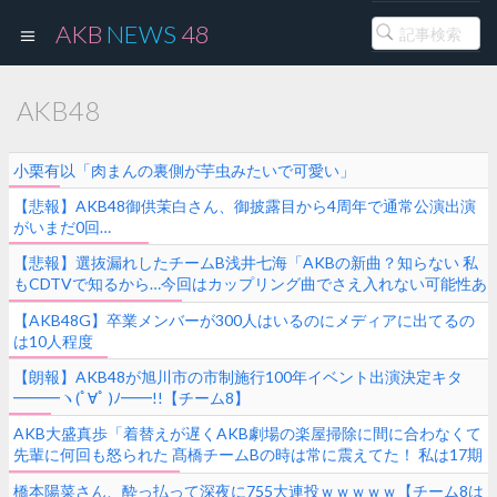
AKB
NEWS
48
AKB48
小栗有以「肉まんの裏側が芋虫みたいで可愛い」
【悲報】AKB48御供茉白さん、御披露目から4周年で通常公演出演
がいまだ0回…
【悲報】選抜漏れしたチームB浅井七海「AKBの新曲？知らない 私
もCDTVで知るから…今回はカップリング曲でさえ入れない可能性あ
る…」
【AKB48G】卒業メンバーが300人はいるのにメディアに出てるの
は10人程度
【朗報】AKB48が旭川市の市制施行100年イベント出演決定キタ
━━━ヽ(ﾟ∀ﾟ )ﾉ━━!!【チーム8】
AKB大盛真歩「着替えが遅くAKB劇場の楽屋掃除に間に合わなくて
先輩に何回も怒られた 髙橋チームBの時は常に震えてた！ 私は17期
生には優しくする。」
橋本陽菜さん、酔っ払って深夜に755大連投ｗｗｗｗｗ【チーム8は