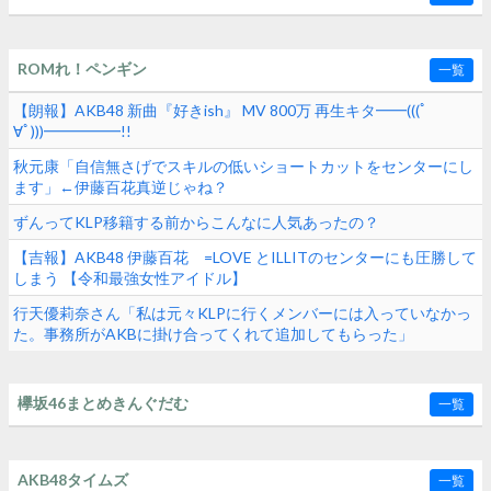
ROMれ！ペンギン
一覧
【朗報】AKB48 新曲『好きish』 MV 800万 再生キタ━━(((ﾟ
∀ﾟ)))━━━━━!!
秋元康「自信無さげでスキルの低いショートカットをセンターにし
ます」←伊藤百花真逆じゃね？
ずんってKLP移籍する前からこんなに人気あったの？
【吉報】AKB48 伊藤百花 =LOVE とILLITのセンターにも圧勝して
しまう 【令和最強女性アイドル】
行天優莉奈さん「私は元々KLPに行くメンバーには入っていなかっ
た。事務所がAKBに掛け合ってくれて追加してもらった」
欅坂46まとめきんぐだむ
一覧
AKB48タイムズ
一覧