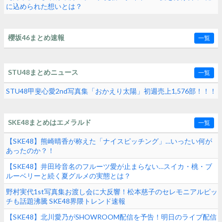
に込められた想いとは？
櫻坂46まとめ速報
一覧
STU48まとめニュース
一覧
STU48甲斐心愛2nd写真集「おかえり太陽」初週売上1,576部！！！
SKE48まとめはエメラルド
一覧
【SKE48】熊崎晴香が称えた「ナイスピッチング」…いったい何が
あったのか？！
【SKE48】井田玲音名のフルーツ愛が止まらない…スイカ・桃・ブ
ルーベリーと続く夏グルメの実態とは？
野村実代1st写真集お渡し会に大反響！松本慈子のセレモニアルピッ
チも話題沸騰 SKE48界隈トレンド速報
【SKE48】北川愛乃がSHOWROOM配信を予告！明日のライブ配信