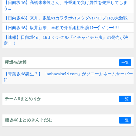
【日向坂46】髙橋未来虹さん、外番組で負け属性を発揮してしま
う…
【日向坂46】来月、坂道vsカワラボvsスタダvsハロプロの大激戦
【日向坂46】坂井新奈、単独で外番組初出演ｷﾀ━(ﾟ∀ﾟ)━!!!!
【速報】日向坂46、18thシングル『イチャイチャ虫』の発売が決
定！！
櫻坂46速報
一覧
【青葉坂46誕生？】「aobazaka46.com」がソニー系ネームサーバー
に
チーム8まとめりか
一覧
櫻坂46まとめきんぐだむ
一覧