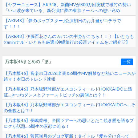
【ヤフーニュース】AKB48、新曲MVが800万回突破で破竹の勢い
「いい波が来ている」新公演に夢の東京ドームへの想い込め
る！！！
【AKB48】｢夢のポップスター｣公演初日のお弁当がコチラで
す！！！
【AKB48】伊藤百花さんのカバンの中身がこちら！！！【いともも
のminiナル・いともも厳選‼︎沖縄旅行の必須アイテムをご紹介♡】
乃木坂46まとめの「ま」
一覧
【乃木坂46】音楽の日2026出演＆6期生MV解禁など熱いニュースが
続々！本日のトレンド速報
【乃木坂46】乃木坂野球部がエスコンフィールドHOKKAIDOに遠
征…きつねダンスとファーストピッチの裏側とは？！
【乃木坂46】乃木坂野球部がエスコンフィールドHOKKAIDOへ…そ
の全貌とは？！
【乃木坂46】長嶋凛桜、全国ツアーへの思いとたこ焼き愛を語るブ
ログが話題…6期生の素顔に迫る！
【乃木坂46】菅原咲月のブログ更新！タイトル「愛を分け合って」