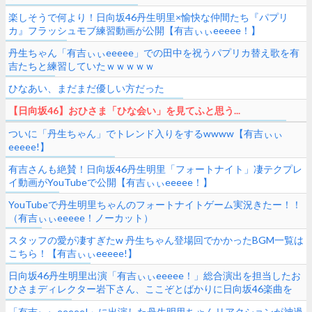
楽しそうで何より！日向坂46丹生明里×愉快な仲間たち『パプリ
カ』フラッシュモブ練習動画が公開【有吉ぃぃeeeee！】
丹生ちゃん「有吉ぃぃeeeee」での田中を祝うパプリカ替え歌を有
吉たちと練習していたｗｗｗｗｗ
ひなあい、まだまだ優しい方だった
【日向坂46】おひさま「ひな会い」を見てふと思う...
ついに「丹生ちゃん」でトレンド入りをするwwww【有吉ぃぃ
eeeee!】
有吉さんも絶賛！日向坂46丹生明里「フォートナイト」凄テクプレ
イ動画がYouTubeで公開【有吉ぃぃeeeee！】
YouTubeで丹生明里ちゃんのフォートナイトゲーム実況きたー！！
（有吉ぃぃeeeee！ノーカット）
スタッフの愛が凄すぎたw 丹生ちゃん登場回でかかったBGM一覧は
こちら！【有吉ぃぃeeeee!】
日向坂46丹生明里出演「有吉ぃぃeeeee！」総合演出を担当したお
ひさまディレクター岩下さん、ここぞとばかりに日向坂46楽曲を
BGMに
「有吉ぃぃeeeee!」に出演した丹生明里ちゃんリアクションが神過