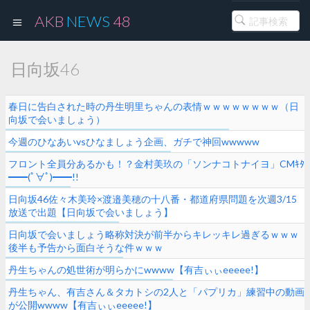
AKB
NEWS
48
日向坂46
春日に告白された時の丹生明里ちゃんの表情ｗｗｗｗｗｗｗｗ（日
向坂で会いましょう）
今週のひなあいvsひなましょう企画、ガチで神回wwwww
フロント全員分あるかも！？金村美玖の「ソンナコトナイヨ」CMｷﾀ
━━(ﾟ∀ﾟ)━━!!
日向坂46佐々木美玲×渡邉美穂の十八番・都道府県問題を次週3/15
放送で出題【日向坂で会いましょう】
日向坂で会いましょう略称対決が前半からキレッキレ過ぎるｗｗｗ
後半も予告から面白そうな件ｗｗｗ
丹生ちゃんの処世術が明らかにwwww【有吉ぃぃeeeee!】
丹生ちゃん、有吉さん＆タカトシの2人と「パプリカ」練習中の動画
が公開wwww【有吉ぃぃeeeee!】