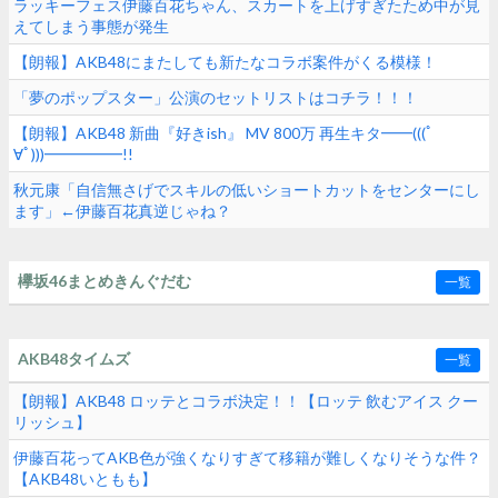
ラッキーフェス伊藤百花ちゃん、スカートを上げすぎたため中が見
えてしまう事態が発生
【朗報】AKB48にまたしても新たなコラボ案件がくる模様！
「夢のポップスター」公演のセットリストはコチラ！！！
【朗報】AKB48 新曲『好きish』 MV 800万 再生キタ━━(((ﾟ
∀ﾟ)))━━━━━!!
秋元康「自信無さげでスキルの低いショートカットをセンターにし
ます」←伊藤百花真逆じゃね？
欅坂46まとめきんぐだむ
一覧
AKB48タイムズ
一覧
【朗報】AKB48 ロッテとコラボ決定！！【ロッテ 飲むアイス クー
リッシュ】
伊藤百花ってAKB色が強くなりすぎて移籍が難しくなりそうな件？
【AKB48いともも】