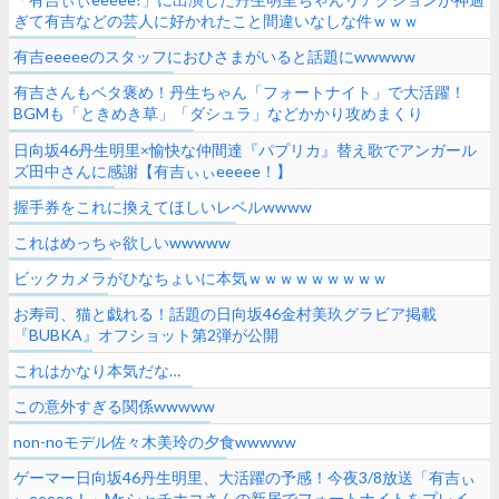
ぎて有吉などの芸人に好かれたこと間違いなしな件ｗｗｗ
有吉eeeeeのスタッフにおひさまがいると話題にwwwww
有吉さんもベタ褒め！丹生ちゃん「フォートナイト」で大活躍！
BGMも「ときめき草」「ダシュラ」などかかり攻めまくり
wwww【有吉ぃぃeeeee!】
日向坂46丹生明里×愉快な仲間達『パプリカ』替え歌でアンガール
ズ田中さんに感謝【有吉ぃぃeeeee！】
握手券をこれに換えてほしいレベルwwww
これはめっちゃ欲しいwwwww
ビックカメラがひなちょいに本気ｗｗｗｗｗｗｗｗｗ
お寿司、猫と戯れる！話題の日向坂46金村美玖グラビア掲載
『BUBKA』オフショット第2弾が公開
これはかなり本気だな…
この意外すぎる関係wwwww
non-noモデル佐々木美玲の夕食wwwww
ゲーマー日向坂46丹生明里、大活躍の予感！今夜3/8放送「有吉ぃ
ぃeeeee！」Mr.シャチホコさんの新居でフォートナイトをプレイ