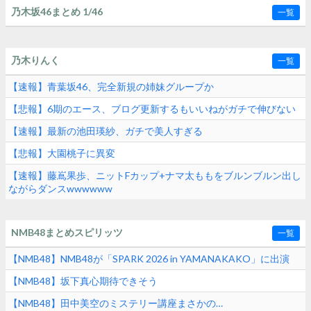
乃木坂46まとめ 1/46
一覧
乃木りんく
一覧
【速報】青葉坂46、完全新規の姉妹グループか
【悲報】6期のエース、ブログ更新するもいいねがガチで伸びない
【速報】最新の池田瑛紗、ガチで美人すぎる
【悲報】大園桃子に異変
【速報】藤嶌果歩、ニットFカップ+ナマ太ももをブルンブルン出し
ながらダンスwwwwww
NMB48まとめスピリッツ
一覧
【NMB48】NMB48が「SPARK 2026 in YAMANAKAKO」に出演
【NMB48】坂下真心期待できそう
【NMB48】田中美空のミステリー講座まさかの…