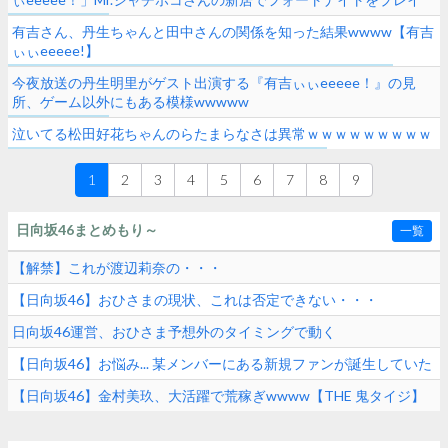
有吉さん、丹生ちゃんと田中さんの関係を知った結果wwww【有吉
ぃぃeeeee!】
今夜放送の丹生明里がゲスト出演する『有吉ぃぃeeeee！』の見
所、ゲーム以外にもある模様wwwww
泣いてる松田好花ちゃんのらたまらなさは異常ｗｗｗｗｗｗｗｗｗ
1
2
3
4
5
6
7
8
9
日向坂46まとめもり～
一覧
【解禁】これが渡辺莉奈の・・・
【日向坂46】おひさまの現状、これは否定できない・・・
日向坂46運営、おひさま予想外のタイミングで動く
【日向坂46】お悩み... 某メンバーにある新規ファンが誕生していた
【日向坂46】金村美玖、大活躍で荒稼ぎwwww【THE 鬼タイジ】