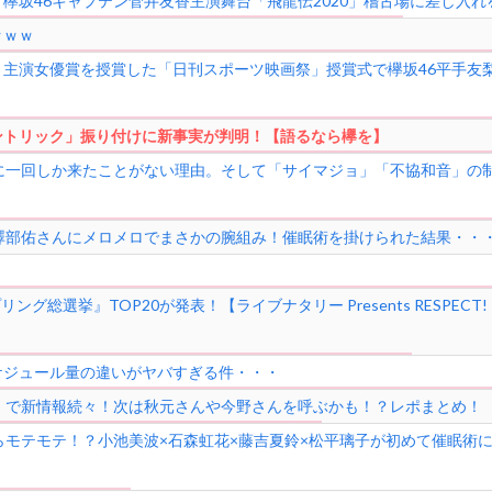
」欅坂46キャプテン菅井友香主演舞台「飛龍伝2020」稽古場に差し入
ｗｗｗ
主演女優賞を授賞した「日刊スポーツ映画祭」授賞式で欅坂46平手友
ントリック」振り付けに新事実が判明！【語るなら欅を】
に一回しか来たことがない理由。そして「サイマジョ」「不協和音」の制
澤部佑さんにメロメロでまさかの腕組み！催眠術を掛けられた結果・・
総選挙』TOP20が発表！【ライブナタリー Presents RESPECT! 
ケジュール量の違いがヤバすぎる件・・・
」で新情報続々！次は秋元さんや今野さんを呼ぶかも！？レポまとめ！
らモテモテ！？小池美波×石森虹花×藤吉夏鈴×松平璃子が初めて催眠術に