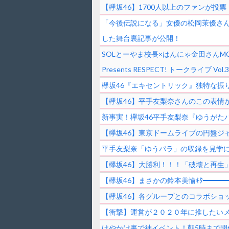
【欅坂46】1700人以上のファンが
「今後伝説になる」女優の松岡茉優さん
した舞台裏記事が公開！
SOLとーやま校長×はんにゃ金田さん
Presents RESPECT! トークライブ V
欅坂46『エキセントリック』独特な振
【欅坂46】平手友梨奈さんのこの表情
新事実！欅坂46平手友梨奈『ゆうがた
【欅坂46】東京ドームライブの円盤ジ
平手友梨奈「ゆうパラ」の収録を見学に
【欅坂46】大勝利！！！「破壊と再生」ま
【欅坂46】まさかの鈴本美愉ｷﾀ━━━━(
【欅坂46】各グループとのコラボショットｷ
【衝撃】運営が２０２０年に推したい
けやかけ裏で神イベント！朝5時まで開催「ラ