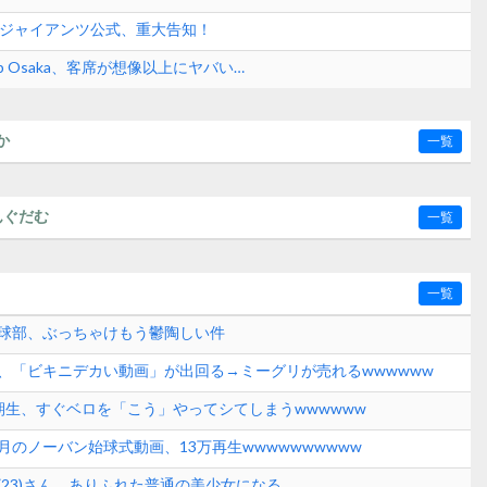
刊ジャイアンツ公式、重大告知！
p Osaka、客席が想像以上にヤバい…
か
一覧
んぐだむ
一覧
一覧
球部、ぶっちゃけもう鬱陶しい件
、「ビキニデカい動画」が出回る→ミーグリが売れるwwwwww
期生、すぐベロを「こう」やってシてしまうwwwwww
月のノーバン始球式動画、13万再生wwwwwwwwww
(23)さん、ありふれた普通の美少女になる