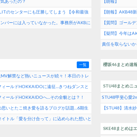
人気あったの？
【朗報】
とILLITのセンターにも圧勝してしまう 【令和最強
【朗報】AKB48新曲
ゃ発売前に1000万
メンバーには入っていなかった。事務所がAKBに
【質問】ゴールデ
【疑問】今年はAK
責任を取らないから
続けた秋元康の哲
櫻坂46まとめ速
一覧
期生MV解禁など熱いニュースが続々！本日のトレ
STU48まとめニ
ィールドHOKKAIDOに遠征…きつねダンスと
ィールドHOKKAIDOへ…その全貌とは？！
STU48甲斐心愛
の思いとたこ焼き愛を語るブログが話題…6期生
【STU48】清
タイトル「愛を分け合って」に込められた想いと
SKE48まとめは