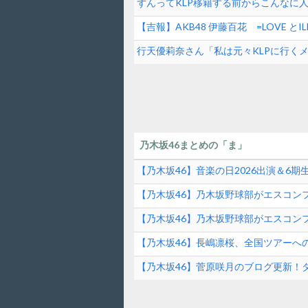
ずんってKLP移籍する前からこんなに
【吉報】AKB48 伊藤百花 =LOVE 
女性アイドル】
行天優莉奈さん「私は元々KLPに行く
掛け合ってくれて追加してもらった」
乃木坂46まとめの「ま」
【乃木坂46】音楽の日2026出演＆6
ンド速報
【乃木坂46】乃木坂野球部がエスコンフ
ファーストピッチの裏側とは？！
【乃木坂46】乃木坂野球部がエスコンフ
【乃木坂46】長嶋凛桜、全国ツアーへ
の素顔に迫る！
【乃木坂46】菅原咲月のブログ更新！
は？