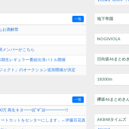
地下帝国
一覧
もお酒解禁
NOGIVIOLA
出演メンバーがこちら
日向坂46まとめ
8 11期生レギュラー番組出演バトル開催
クプロジェクト』のオークション追加開催が決定
18300ｍ
欅坂46まとめき
一覧
0万 再生キタ━━(((ﾟ∀ﾟ)))━━━━━!!
AKB48タイムズ
ョートカットをセンターにします」←伊藤百花真