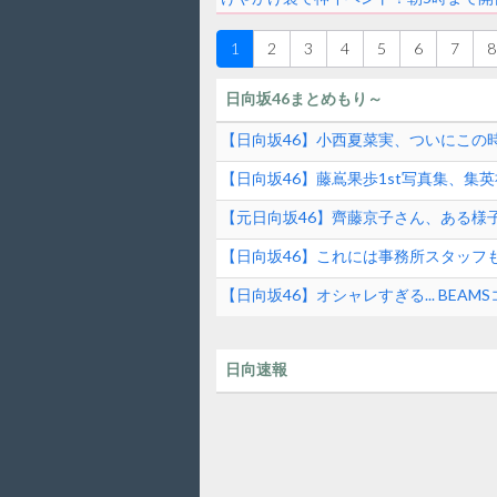
1
2
3
4
5
6
7
8
日向坂46まとめもり～
【日向坂46】小西夏菜実、ついにこの時が
【日向坂46】藤嶌果歩1st写真集、集
【元日向坂46】齊藤京子さん、ある様
【日向坂46】これには事務所スタッフ
【日向坂46】オシャレすぎる... BEAMS
日向速報