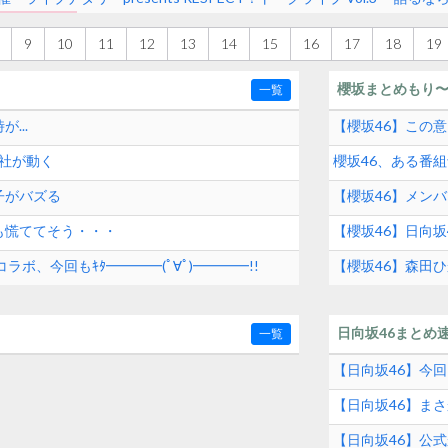
9
10
11
12
13
14
15
16
17
18
19
櫻坂まとめもり
一覧
...
【櫻坂46】この意
英社が動く
櫻坂46、ある番
子がバズる
【櫻坂46】メン
も慌ててそう・・・
【櫻坂46】日向
コラボ、今回もｷﾀ━━━━(ﾟ∀ﾟ)━━━━!!
【櫻坂46】森田
日向坂46まとめ
一覧
【日向坂46】今回
【日向坂46】ま
【日向坂46】公