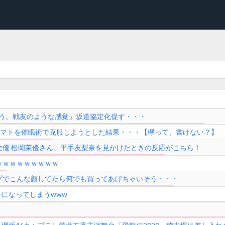
違う。戦友のような感覚」坂道協定化促す・・・
トマトを催眠術で克服しようとした結果・・・【欅って、書けない？】
女優 松岡茉優さん、平手友梨奈を見かけたときの反応がこちら！
ｗｗｗｗｗｗｗｗｗ
プでこんな顏してたら何でも買ってあげちゃいそう・・・
になってしまうwww