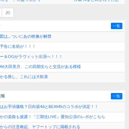
20
〜
一覧
図は... ついにあの映像が解禁
組予告に名前が！！！
バー＆OGがラヴィット出演へ！！！
坂46大田美月、この四期生らと交流がある模様
ひかる推し、これには大歓喜
速報
一覧
はお手頃価格？日向坂46とBEAMSのコラボが決定！！
さかの楽曲も披露！『三期生LIVE』愛知公演のレポがこちら
式からの注意喚起、ヤフートップに掲載される