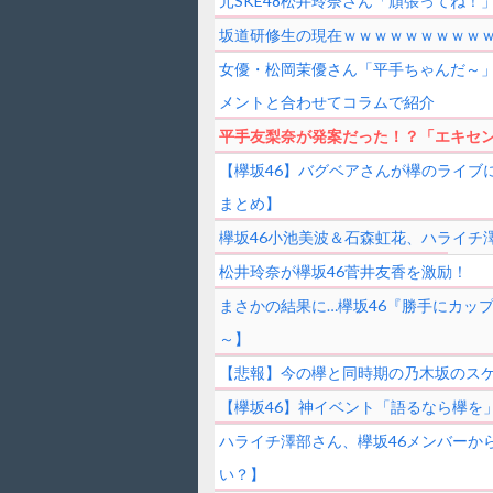
元SKE48松井玲奈さん「頑張ってね！
坂道研修生の現在ｗｗｗｗｗｗｗｗｗ
女優・松岡茉優さん「平手ちゃんだ～」
メントと合わせてコラムで紹介
平手友梨奈が発案だった！？「エキセ
【欅坂46】バグベアさんが欅のライブ
まとめ】
欅坂46小池美波＆石森虹花、ハライチ
松井玲奈が欅坂46菅井友香を激励！
まさかの結果に…欅坂46『勝手にカップリング
～】
【悲報】今の欅と同時期の乃木坂のス
【欅坂46】神イベント「語るなら欅を
ハライチ澤部さん、欅坂46メンバーか
い？】