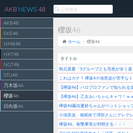
AKB
NEWS
48
AKB48
櫻坂46
SKE48
ホーム
櫻坂46
NMB48
HKT48
タイトル
NGT48
秋元真夏「3グループとも毛色が全く
STU48
これはガチ？ 欅坂4小池美波が苦手な
乃木坂46
【欅坂46】ハロプロファンで知られる
櫻坂46
【欅坂46】乙女みいちゃんキャワ！ｗ
日向坂46
欅坂46藤吉夏鈴ちゃんがペットショッ
小池美波、催眠術で澤部さんにデレデレ
欅坂46、衝撃事実が判明する・・・