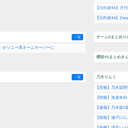
【日向坂46】月
【日向坂46】Zep
チーム8まとめり
一覧
com」がソニー系ネームサーバーに
櫻坂46まとめき
乃木りんく
一覧
【悲報】乃木坂野
【朗報】海邉朱莉
【速報】乃木坂5
【朗報】瀬戸口心
【画像】清宮レイ