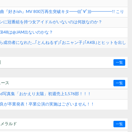
『好きish』MV 800万再生突破キタ━━(((ﾟ∀ﾟ)))━━━━━!! こり
いきそうだな！【AKB48 68thシングル】
ンに冠番組を持つ女アイドルがいないのは何故なのか？
B48は@JAM出ないのかな？
成功者になれた…｢とんねるず｣｢おニャン子｣｢AKB｣とヒットを出し
学！！！
報
一覧
ュース
一覧
2nd写真集「おかえり太陽」初週売上1,576部！！！
水紗良が卒業発表！卒業公演の実施はございません！！
エメラルド
一覧