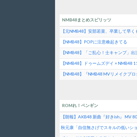
NMB48まとめスピリッツ
【元NMB48】安部若菜、卒業して早く
【NMB48】POPに注意喚起きてる
【NMB48】「ご乱心！士キャンプ」
【NMB48】ドゥームズデイ × NMB4
【NMB48】『NMB48 MVリメイ
ROMれ！ペンギン
【朗報】AKB48 新曲『好きish』 MV 80
秋元康「自信無さげでスキルの低いシ
逆じゃね？