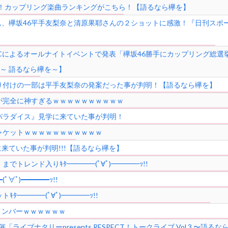
投票！カップリング楽曲ランキングがこちら！【語るなら欅を】
、欅坂46平手友梨奈と清原果耶さんの２ショットに感激！『日刊スポ
MCによるオールナイトイベントで発表「欅坂46勝手にカップリング総選
ol.3～ 語るなら欅を～】
り付けの一部は平手友梨奈の発案だった事が判明！【語るなら欅を】
が完全に神すぎるｗｗｗｗｗｗｗｗｗｗ
パラダイス』見学に来ていた事が判明！
ャケットｗｗｗｗｗｗｗｗｗｗｗ
来ていた事が判明!!!【語るなら欅を】
でトレンド入りｷﾀ━━━━(ﾟ∀ﾟ)━━━━ｯ!!
ﾟ∀ﾟ)━━━━ｯ!!
ﾀ━━━━(ﾟ∀ﾟ)━━━━ｯ!!
メンバーｗｗｗｗｗｗ
イブナタリーpresents RESPECT！トークライブ Vol.3 〜語