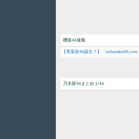
櫻坂46速報
【青葉坂46誕生？】「aobazaka46.
乃木坂46まとめ 1/46