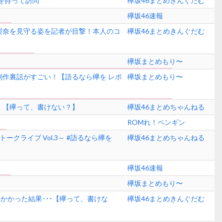
れを持って訪問
欅坂46まとめきんぐだむ
欅坂46速報
梨奈を見守る姿を記者が目撃！本人のコ
欅坂46まとめきんぐだむ
欅坂まとめもり〜
作裏話がすごい！【語るなら欅を レポ
欅坂まとめもり〜
・【欅って、書けない？】
欅坂46まとめちゃんねる
ROMれ！ペンギン
トークライブ Vol.3～ #語るなら欅を
欅坂46まとめちゃんねる
欅坂46速報
欅坂まとめもり〜
かかった結果･･･【欅って、書けな
欅坂46まとめきんぐだむ