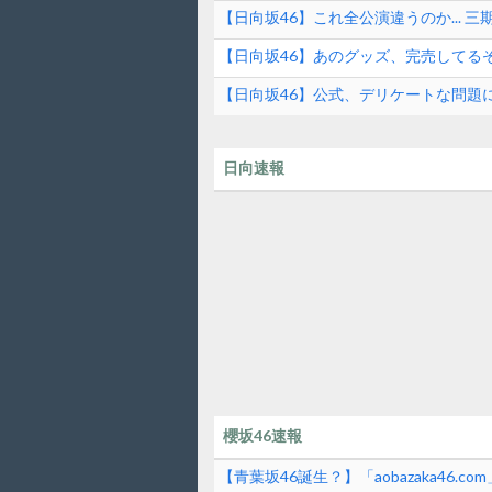
【日向坂46】これ全公演違うのか...
ら！
【日向坂46】あのグッズ、完売してる
【日向坂46】公式、デリケートな問題
日向速報
櫻坂46速報
【青葉坂46誕生？】「aobazaka46.