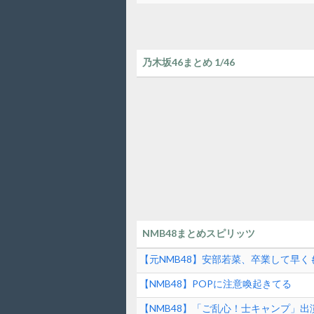
乃木坂46まとめ 1/46
NMB48まとめスピリッツ
【元NMB48】安部若菜、卒業して早く
【NMB48】POPに注意喚起きてる
【NMB48】「ご乱心！士キャンプ」