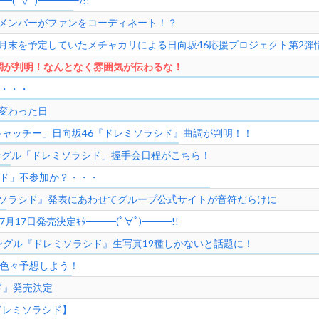
ﾟ∀ﾟ)━━━━ｯ!!
メンバーがファンをコーディネート！？
月末を予定していたメチャカリによる日向坂46応援プロジェクト第2弾
調が判明！なんとなく雰囲気が伝わるな！
は・・・
変わった日
ャッチー」日向坂46『ドレミソラシド』曲調が判明！！
シングル「ドレミソラシド」握手会日程がこちら！
シド」不参加か？・・・
レミソラシド』発表にあわせてグループ公式サイトが音符だらけに
17日発売決定ｷﾀ━━━(ﾟ∀ﾟ)━━━!!
シングル『ドレミソラシド』生写真19種しかないと話題に！
を色々予想しよう！
ド』発売決定
ドレミソラシド】