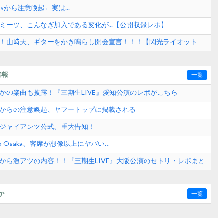
esから注意喚起←実は...
ミーツ、こんなぎ加入である変化が...【公開収録レポ】
も！山﨑天、ギターをかき鳴らし開会宣言！！！【閃光ライオット
速報
一覧
さかの楽曲も披露！『三期生LIVE』愛知公演のレポがこちら
式からの注意喚起、ヤフートップに掲載される
刊ジャイアンツ公式、重大告知！
p Osaka、客席が想像以上にヤバい…
日から激アツの内容！！『三期生LIVE』大阪公演のセトリ・レポまと
か
一覧