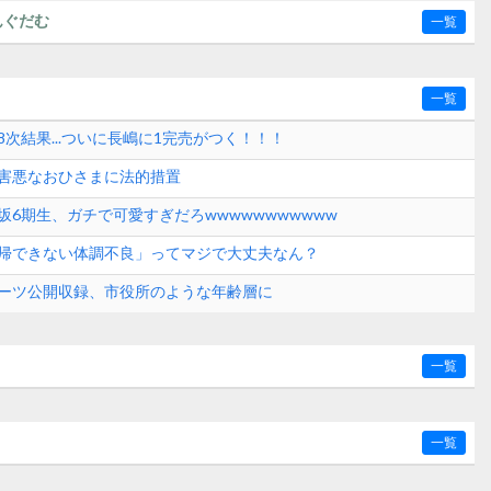
んぐだむ
一覧
一覧
次結果...ついに長嶋に1完売がつく！！！
害悪なおひさまに法的措置
坂6期生、ガチで可愛すぎだろwwwwwwwwwww
帰できない体調不良」ってマジで大丈夫なん？
ーツ公開収録、市役所のような年齢層に
一覧
一覧