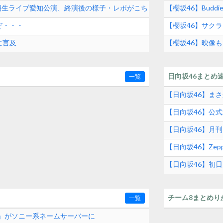
 三期生ライブ愛知公演、終演後の様子・レポがこち
【櫻坂46】Buddi
ぞ・・・
【櫻坂46】サクラ
に言及
【櫻坂46】映像
2026】
日向坂46まとめ
一覧
【日向坂46】ま
【日向坂46】公
【日向坂46】月
【日向坂46】Zep
【日向坂46】初
め
チーム8まとめり
一覧
com」がソニー系ネームサーバーに