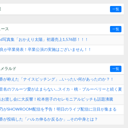
報
一覧
ュース
一覧
2nd写真集「おかえり太陽」初週売上1,576部！！！
水紗良が卒業発表！卒業公演の実施はございません！！
エメラルド
一覧
崎晴香が称えた「ナイスピッチング」…いったい何があったのか？！
田玲音名のフルーツ愛が止まらない…スイカ・桃・ブルーベリーと続く夏
？
真集お渡し会に大反響！松本慈子のセレモニアルピッチも話題沸騰
ンド速報
愛乃がSHOWROOM配信を予告！明日のライブ配信に注目が集まる
崎晴香が投稿した「ハルカ伸るか反るか」…その中身とは？