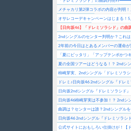
「ドレミソラシド」の曲調判明ｷﾀ━━━━(
メチャカリ第2弾コラボの内容が判明！
オサレコーデキャンペーンはじまる！5
【日向坂46】「ドレミソラシド」の曲
2ndシングルのセンター判明か？これ
2年前の今日はとあるメンバーの運命が
「夏にピッタリ」「アップテンポかつキ
夏の全国ツアーはどうなる！？ 2nd
柿崎芽実、2ndシングル「ドレミソラ
ドレミ♪日向坂46 2ndシングル『ド
日向坂2ndシングル『ドレミソラシド』7月
日向坂46柿崎芽実は不参加！？ 2nd
曲調は？センターは誰？2ndシングル
日向坂46 2ndシングル『ドレミソラシ
公式サイトにおもしろい仕掛けが！【