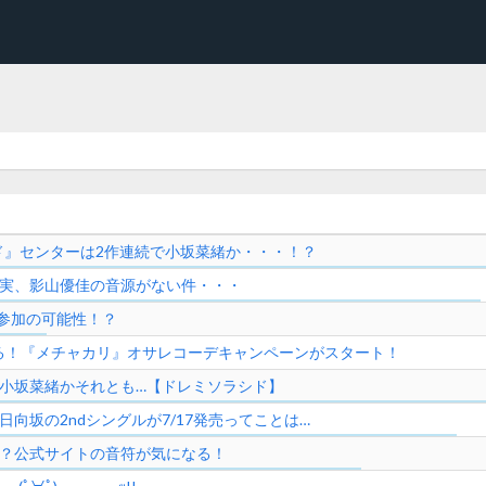
シド』センターは2作連続で小坂菜緒か・・・！？
芽実、影山優佳の音源がない件・・・
に参加の可能性！？
る！『メチャカリ』オサレコーデキャンペーンがスタート！
？小坂菜緒かそれとも…【ドレミソラシド】
日向坂の2ndシングルが7/17発売ってことは…
唆？公式サイトの音符が気になる！