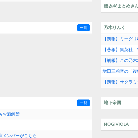
櫻坂46まとめき
乃木りんく
一覧
【朗報】ミーグリ8
【悲報】集英社、
【朗報】この乃木
増田三莉音の「復
【朗報】サクラミ
地下帝国
一覧
もお酒解禁
NOGIVIOLA
出演メンバーがこちら