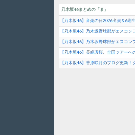
乃木坂46まとめの「ま」
【乃木坂46】音楽の日2026出演＆6
ンド速報
【乃木坂46】乃木坂野球部がエスコンフ
ファーストピッチの裏側とは？！
【乃木坂46】乃木坂野球部がエスコンフ
【乃木坂46】長嶋凛桜、全国ツアーへ
の素顔に迫る！
【乃木坂46】菅原咲月のブログ更新！
は？