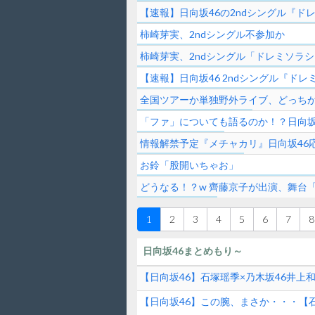
【速報】日向坂46の2ndシングル『ド
柿崎芽実、2ndシングル不参加か
柿崎芽実、2ndシングル「ドレミソラ
【速報】日向坂46 2ndシングル『ドレ
全国ツアーか単独野外ライブ、どっち
「ファ」についても語るのか！？日向坂4
情報解禁予定『メチャカリ』日向坂46
お鈴「股開いちゃお」
どうなる！？w 齊藤京子が出演、舞台
1
2
3
4
5
6
7
8
日向坂46まとめもり～
【日向坂46】石塚瑶季×乃木坂46井上
【日向坂46】この腕、まさか・・・【石