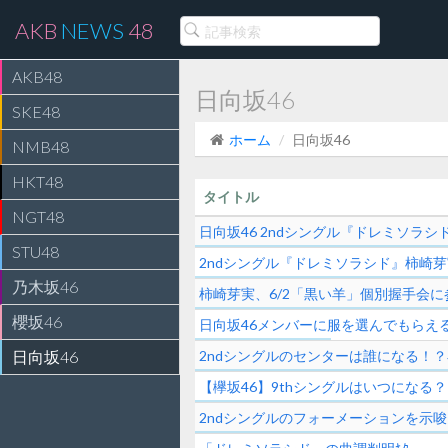
AKB
NEWS
48
AKB48
日向坂46
SKE48
ホーム
日向坂46
NMB48
HKT48
タイトル
NGT48
日向坂46 2ndシングル『ドレミソラ
STU48
2ndシングル『ドレミソラシド』柿崎
乃木坂46
柿崎芽実、6/2「黒い羊」個別握手会
櫻坂46
日向坂46メンバーに服を選んでもらえ
日向坂46
2ndシングルのセンターは誰になる！
【欅坂46】9thシングルはいつになる？
2ndシングルのフォーメーションを示