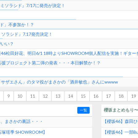
レミソラシド』7/17に発売が決定！
シド」不参加か！？
ミソラシド』7.17発売決定！
がいい？
6松田好花、明日6/1 18時よりSHOWROOM個人配信を実施！ギ
応援プロジェクト第二弾の発表・・・本日解禁か！？
「サザエさん」のタマ役がまさかの「酒井敏也」さんにwwww
9
10
11
12
13
14
15
16
17
18
19
櫻坂まとめもり
一覧
和、まさかの裏話・・・
【櫻坂46】森田
塚瑶季 SHOWROOM】
【櫻坂46】一部Bu