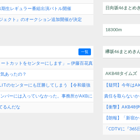
日向坂46まとめ
8 11期生レギュラー番組出演バトル開催
クプロジェクト』のオークション追加開催が決定
18300ｍ
欅坂46まとめき
一覧
ョートカットをセンターにします」←伊藤百花真
AKB48タイムズ
人気あったの？
とILLITのセンターにも圧勝してしまう 【令和最強
【疑問】今年はAK
メンバーには入っていなかった。事務所がAKBに
責任を取らないから
続けた秋元康の哲
てるんだな
【衝撃】AKB4
も】
【朗報】「新宿か
ト！！！！！
「CDTVに『3
って結構デカいよな