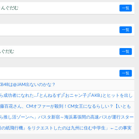
きんぐだむ
一覧
一覧
んぐだむ
一覧
一覧
B48は@JAM出ないのかな？
成功者になれた…｢とんねるず｣｢おニャン子｣｢AKB｣とヒットを出し
学！！！
8伊藤百花さん、CMオファーが殺到！CM女王になるらしい？【いとも
ら推し活ゾーンへ」バスタ新宿～海浜幕張間の高速バスが運行スター
65日の紙飛行機』をリクエストしたのは九州に住む中学生」←この事実
【AKB48】