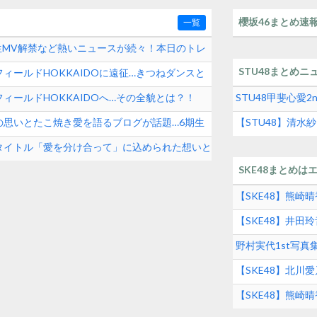
櫻坂46まとめ速
一覧
期生MV解禁など熱いニュースが続々！本日のトレ
STU48まとめニ
ィールドHOKKAIDOに遠征…きつねダンスと
ィールドHOKKAIDOへ…その全貌とは？！
STU48甲斐心愛
の思いとたこ焼き愛を語るブログが話題…6期生
【STU48】清
タイトル「愛を分け合って」に込められた想いと
SKE48まとめは
【SKE48】熊
【SKE48】井
グルメの実態とは
野村実代1st写
SKE48界隈トレ
【SKE48】北川
【SKE48】熊