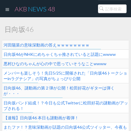
AKB
NEWS
48
日向坂46
河田陽菜の意味深動画の答えｗｗｗｗｗｗｗｗ
日向坂46がNHKにめちゃくちゃ推されていると話題にwwww
悪村ひなのちゃんが心の中で思っていそうなことwwww
メンバーも楽しそう！先日5/25に開催された「日向坂46トークショ
ーinラグナシア」の写真がちょっぴり公開
日向坂46、謎動画の第２弾が公開！松田好花がギターは弾く
が・・・
日向坂バンド結成！？今日も公式Twitterに松田好花の謎動画がアッ
プされる！
【速報】日向坂46 本日も謎動画が着弾！
またファ！？意味深動画が話題の日向坂46公式ツイッター、今夜も