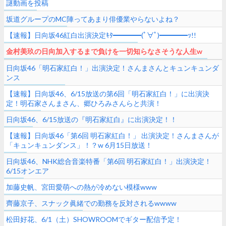
謎動画を投稿
坂道グループのMC陣ってあまり俳優業やらないよね？
【速報】日向坂46紅白出演決定ｷﾀ━━━━(ﾟ∀ﾟ)━━━━ｯ!!
金村美玖の日向加入するまで負けを一切知らなさそうな人生w
日向坂46「明石家紅白！」出演決定！さんまさんとキュンキュンダ
ンス
【速報】日向坂46、6/15放送の第6回「明石家紅白！」に出演決
定！明石家さんまさん、郷ひろみさんらと共演！
日向坂46、6/15放送の『明石家紅白』に出演決定！！
【速報】日向坂46「第6回 明石家紅白！」 出演決定！さんまさんが
「キュンキュンダンス」！？w 6月15日放送！
日向坂46、NHK総合音楽特番「第6回 明石家紅白！」出演決定！
6/15オンエア
加藤史帆、宮田愛萌への熱が冷めない模様www
齊藤京子、スナック眞緒での勤務を反対されるwwww
松田好花、6/1（土）SHOWROOMでギター配信予定！