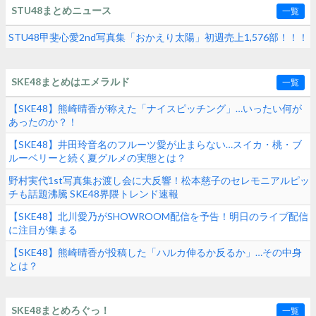
STU48まとめニュース
一覧
STU48甲斐心愛2nd写真集「おかえり太陽」初週売上1,576部！！！
SKE48まとめはエメラルド
一覧
【SKE48】熊崎晴香が称えた「ナイスピッチング」…いったい何が
あったのか？！
【SKE48】井田玲音名のフルーツ愛が止まらない…スイカ・桃・ブ
ルーベリーと続く夏グルメの実態とは？
野村実代1st写真集お渡し会に大反響！松本慈子のセレモニアルピッ
チも話題沸騰 SKE48界隈トレンド速報
【SKE48】北川愛乃がSHOWROOM配信を予告！明日のライブ配信
に注目が集まる
【SKE48】熊崎晴香が投稿した「ハルカ伸るか反るか」…その中身
とは？
SKE48まとめろぐっ！
一覧