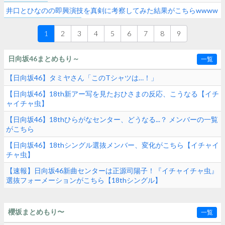
されず
井口とひなのの即興演技を真剣に考察してみた結果がこちらwwww
1
2
3
4
5
6
7
8
9
日向坂46まとめもり～
一覧
【日向坂46】タミヤさん「このTシャツは…！」
【日向坂46】18th新アー写を見たおひさまの反応、こうなる【イチ
ャイチャ虫】
【日向坂46】18thひらがなセンター、どうなる...？ メンバーの一覧
がこちら
【日向坂46】18thシングル選抜メンバー、変化がこちら【イチャイ
チャ虫】
【速報】日向坂46新曲センターは正源司陽子！『イチャイチャ虫』
選抜フォーメーションがこちら【18thシングル】
櫻坂まとめもり〜
一覧