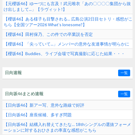
【元櫻坂46】ゆーづにも言及！武元唯衣「あの〇〇〇〇集団から抜
け出しまして...」【ラヴィット!】
【櫻坂46】ある様子も目撃される... 広島公演2日目セトリ・感想がこ
ちら【全国ツアー2026 What’s lonesome?】
【櫻坂46】田村保乃、この件での卒業説を否定
【櫻坂46】「尖っていて...」メンバーの意外な友達事情が明らかに
【櫻坂46】Buddies、ライブ会場で写真撮影に応じた結果・・・
日向速報
一覧
日向坂46まとめ速報
一覧
【日向坂46】新アー写、意外な路線で好評
【日向坂46】座長候補、多すぎ問題
【日向坂46】結構入れ替えてきたな… 18thシングルの選抜フォーメ
ーションに対するおひさまの率直な感想がこちら