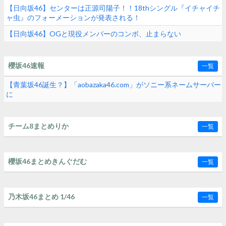
【日向坂46】センターは正源司陽子！！18thシングル『イチャイチ
ャ虫』のフォーメーションが発表される！
【日向坂46】OGと現役メンバーのコンボ、止まらない
櫻坂46速報
一覧
【青葉坂46誕生？】「aobazaka46.com」がソニー系ネームサーバー
に
チーム8まとめりか
一覧
櫻坂46まとめきんぐだむ
一覧
乃木坂46まとめ 1/46
一覧