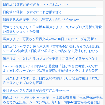
日向坂46運営が酷すぎる・・・これは・・・
日向坂46運営、さすがにこれは酷すぎる…
加藤史帆の黒歴史「かとし宇宙人」がヤバイwwww
元気そうで何より！日向坂46濱岸ひより、久々のブログ更新で可愛
い自撮りショットを公開
濱岸ひより、可愛さが限界突破www 40日ぶりにブログを更新！
日向坂46キャプテン佐々木久美『吉本坂46が売れるまでの全記録』
シーズン2初出演！日向坂46公式からの告知なく見逃した“おひさ
ま”が多数いた模様
濱岸ひより、久しぶりのブログを更新！元気そうで良かったな！
CanCam専属モデル日向坂46加藤史帆「顔が本当に可愛いんです
よ」同じグループの中では宮田愛萌の顔が好きとラジオでも公言
【レコメン！】
「お久しぶりです、笑」日向坂46濱岸ひよりが笑顔で復活！約3か
月ぶりとなるブログを更新！
春日さんイジリの流れが完璧すぎた件wwww
日向坂46キャプテン佐々木久美、吉本坂46冠番組「吉本坂46が売れ
るまでの全記録」シーズン2初出演！も日向坂46運営からの告知は