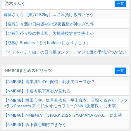
乃木りんく
一覧
遠藤さくら（握力29.2kg）←これ負ける男いそう
【速報】今週の日向坂46の深夜番組が神すぎた件
【悲報】茶々役の井上和、大根演技すぎて炎上か
【感動】Buddies『もうbuddiesになりましょ』
『イチャイチャ虫』の日向坂センター、マジで誰か予想がつかない
NMB48まとめスピリッツ
一覧
【NMB48】龍本弥生の生配信、朝までコースか？
【NMB48】来週も坂下真心が見れる
【NMB48】坂田心咲、塩月希依音、平山真衣、三鴨くるみが『ラフ
×ラフPresents アイドル オモカワトークNo.1決定戦 』に出演
【NMB48】NMB48が「SPARK 2026 in YAMANAKAKO」に出演
【NMB48】坂下真心期待できそう