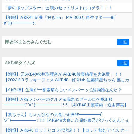
「夢のポップスター」公演のセットリストはコチラ！！！
【朗報】AKB48 新曲『好きish』 MV 800万 再生キタ━━(((ﾟ
∀ﾟ)))━━━━━!!
欅坂46まとめきんぐだむ
一覧
AKB48タイムズ
一覧
【朗報】元SKE48松井珠理奈が AKB48佐藤綺星を大絶賛！！！
【2026.8.8 ラッキーフェス AKB48 - 好きish 佐藤綺星ちゃん 推しカ
メラ】
【AKB48】生脚が一番素晴らしいメンバーって結局誰なんだ？
【朗報】AKBメンバーのグルメ＆温泉＆プールロケ番組ｷﾀ
━━━━━(ﾟ∀ﾟ)━━━━━━ !!!!!【AKB48工藤華純・迫由芽実】
【素ちゃん】ちゃんひなの大食い企画ｷﾀ━━━━━(ﾟ
∀ﾟ)━━━━━━ !!!!!【AKB48大食い久保姫菜乃がびっくえんじぇ
るの食生活に挑戦！マヨ＆ホイップ地獄でヤバすぎた！？】
【朗報】AKB48 ロッテとコラボ決定！！【ロッテ 飲むアイス クー