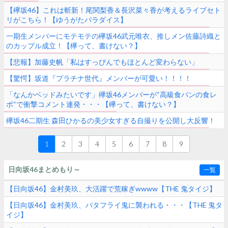
【欅坂46】これは斬新！尾関梨香＆長沢菜々香が考えるライブセト
リがこちら！【ゆうがたパラダイス】
一期生メンバーにモテモテの欅坂46武元唯衣、推しメン佐藤詩織と
のカップル成立！【欅って、書けない？】
【悲報】加藤史帆「私はすっぴんでもほとんど変わらない」
【驚愕】坂道『プラチナ世代』メンバーが可愛い！！！！
「なんかベッドみたいです」欅坂46メンバーが“高級食パンの食レ
ポ“で衝撃コメント連発・・・【欅って、書けない？】
欅坂46二期生 森田ひかるの美少女すぎる自撮りを公開し大反響！
1
2
3
4
5
6
7
8
9
日向坂46まとめもり～
一覧
【日向坂46】金村美玖、大活躍で荒稼ぎwwww【THE 鬼タイジ】
【日向坂46】金村美玖、バタフライ鬼に襲われる・・・【THE 鬼タ
イジ】