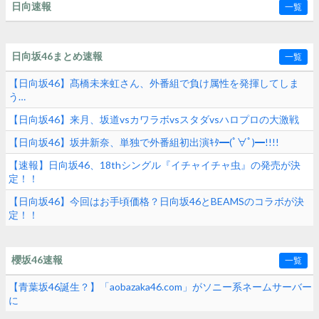
日向速報
一覧
日向坂46まとめ速報
一覧
【日向坂46】髙橋未来虹さん、外番組で負け属性を発揮してしま
う…
【日向坂46】来月、坂道vsカワラボvsスタダvsハロプロの大激戦
【日向坂46】坂井新奈、単独で外番組初出演ｷﾀ━(ﾟ∀ﾟ)━!!!!
【速報】日向坂46、18thシングル『イチャイチャ虫』の発売が決
定！！
【日向坂46】今回はお手頃価格？日向坂46とBEAMSのコラボが決
定！！
櫻坂46速報
一覧
【青葉坂46誕生？】「aobazaka46.com」がソニー系ネームサーバー
に