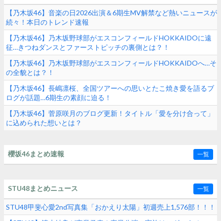
【乃木坂46】音楽の日2026出演＆6期生MV解禁など熱いニュースが
続々！本日のトレンド速報
【乃木坂46】乃木坂野球部がエスコンフィールドHOKKAIDOに遠
征…きつねダンスとファーストピッチの裏側とは？！
【乃木坂46】乃木坂野球部がエスコンフィールドHOKKAIDOへ…そ
の全貌とは？！
【乃木坂46】長嶋凛桜、全国ツアーへの思いとたこ焼き愛を語るブ
ログが話題…6期生の素顔に迫る！
【乃木坂46】菅原咲月のブログ更新！タイトル「愛を分け合って」
に込められた想いとは？
櫻坂46まとめ速報
一覧
STU48まとめニュース
一覧
STU48甲斐心愛2nd写真集「おかえり太陽」初週売上1,576部！！！