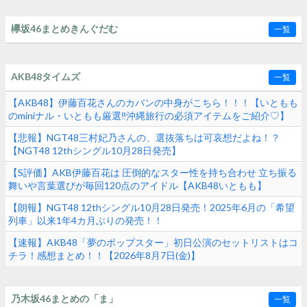
欅坂46まとめきんぐだむ
一覧
AKB48タイムズ
一覧
【AKB48】伊藤百花さんのカバンの中身がこちら！！！【いともも
のminiナル・いともも厳選‼︎沖縄旅行の必須アイテムをご紹介♡】
【悲報】NGT48三村妃乃さんの、選抜落ちは可哀想だよね！？
【NGT48 12thシングル10月28日発売】
【S評価】AKB伊藤百花は 圧倒的なスター性を持ち合わせ 立ち振る
舞いや言葉選びが毎回120点のアイドル【AKB48いともも】
【朗報】NGT48 12thシングル10月28日発売！2025年6月の「希望
列車」以来1年4カ月ぶりの発売！！
【速報】AKB48「夢のポップスター」初日公演のセットリストはコ
チラ！感想まとめ！！【2026年8月7日(金)】
乃木坂46まとめの「ま」
一覧