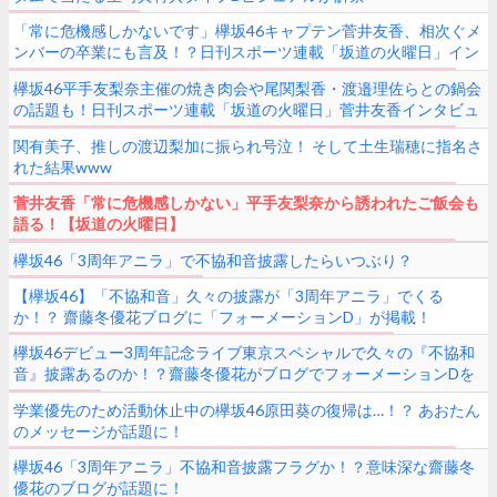
「常に危機感しかないです」欅坂46キャプテン菅井友香、相次ぐメ
ンバーの卒業にも言及！？日刊スポーツ連載「坂道の火曜日」イン
タビュー記事が公開！
欅坂46平手友梨奈主催の焼き肉会や尾関梨香・渡邉理佐らとの鍋会
の話題も！日刊スポーツ連載「坂道の火曜日」菅井友香インタビュ
ー第1弾記事がWebで公開
関有美子、推しの渡辺梨加に振られ号泣！ そして土生瑞穂に指名さ
れた結果www
菅井友香「常に危機感しかない」平手友梨奈から誘われたご飯会も
語る！【坂道の火曜日】
欅坂46「3周年アニラ」で不協和音披露したらいつぶり？
【欅坂46】「不協和音」久々の披露が「3周年アニラ」でくる
か！？ 齋藤冬優花ブログに「フォーメーションD」が掲載！
欅坂46デビュー3周年記念ライブ東京スペシャルで久々の『不協和
音』披露あるのか！？齋藤冬優花がブログでフォーメーションDを
紹介
学業優先のため活動休止中の欅坂46原田葵の復帰は…！？ あおたん
のメッセージが話題に！
欅坂46「3周年アニラ」不協和音披露フラグか！？意味深な齋藤冬
優花のブログが話題に！