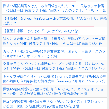
欅坂46尾関梨香＆はんにゃ金田哲さん乱入！NHK･民放ラジオ特番
「今日は一日“民放ラジオ番組”三昧 ～ ＃このラジオがヤバい ～」出
演後集合ショット公開
【欅坂46】3rd year Anniversary Live 東京公演、どんなセトリが来る
と思う？
【願望】欅坂にそろそろ『二人セゾン』みたいな曲・・・
はんにゃ金田さんも緊急出演！？欅ラジオ界隈のアベンジャーズ状
態となったNHK･民放ラジオ特別番組「今日は一日“民放ラジオ番
組”三昧 ～ #このラジオがヤバい ～」出演前オフショット大量公開中
ガッツリネタバレ…欅坂46菅井友香出演、 まもなく生放送「このラ
ジオがヤバい」オフショットが公開！
楽屋が早くもピリつく！欅坂46キャプテン菅井友香、現在放送中の
ラジオ特番「今日は一日“民放ラジオ番組”三昧～ ＃このラジオがヤ
バい ～」22時台より登場！
キャップが似合うりっちゃん登場！non-no専属モデル欅坂46渡邉理
佐の着回し企画も掲載 好評発売中『non-no』6月号オフショット公
開
欅坂46尾関梨香×長沢菜々香出演「ゆうがたパラダイス」オフショ
ット公開！次週放送は欅坂46武元唯衣×藤吉夏鈴が出演
欅坂46尾関梨香×長沢菜々香『ゆうがたパラダイス』オフショット
が公開！次回は2期生 武元唯衣×藤吉夏鈴が初登場！