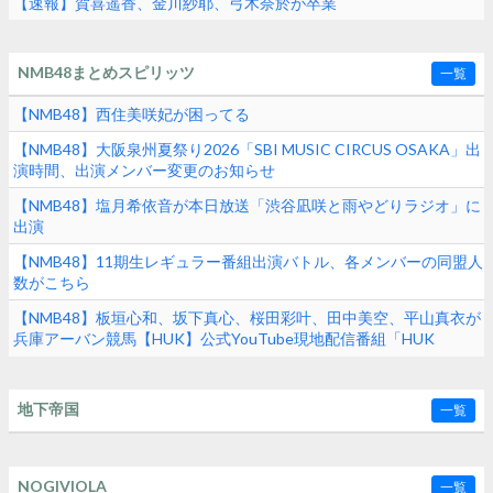
【速報】賀喜遥香、金川紗耶、弓木奈於が卒業
NMB48まとめスピリッツ
一覧
【NMB48】西住美咲妃が困ってる
【NMB48】大阪泉州夏祭り2026「SBI MUSIC CIRCUS OSAKA」出
演時間、出演メンバー変更のお知らせ
【NMB48】塩月希依音が本日放送「渋谷凪咲と雨やどりラジオ」に
出演
【NMB48】11期生レギュラー番組出演バトル、各メンバーの同盟人
数がこちら
【NMB48】板垣心和、坂下真心、桜田彩叶、田中美空、平山真衣が
兵庫アーバン競馬【HUK】公式YouTube現地配信番組「HUK
Campus Live」に出演
地下帝国
一覧
NOGIVIOLA
一覧