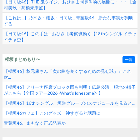
【日向坂46】THE 鬼タイジ、おひさま阿鼻叫喚の展開に・・・【金
村美玖・髙橋未来虹】
【これは...】乃木坂・櫻坂・日向坂... 青葉坂46、新たな事実が判明
する
【日向坂46】この手は... おひさま考察班動く【18thシングル イチャ
イチャ虫】
櫻坂まとめもり〜
一覧
【櫻坂46】秋元康さん「次の曲を良くするための見せ球」←これ
次...
【櫻坂46】アリーナ座席ブロック図も判明！広島公演、現地の様子
がこちら【全国ツアー2026 -What’s lonesome?- 】
【櫻坂46】16thシングル、坂道グループのスケジュールを見ると...
【櫻坂46カフェ】このグッズ、神すぎると話題に
青葉坂46、まもなく正式発表か