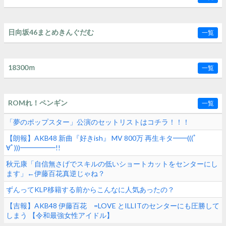
日向坂46まとめきんぐだむ
一覧
18300ｍ
一覧
ROMれ！ペンギン
一覧
「夢のポップスター」公演のセットリストはコチラ！！！
【朗報】AKB48 新曲『好きish』 MV 800万 再生キタ━━(((ﾟ
∀ﾟ)))━━━━━!!
秋元康「自信無さげでスキルの低いショートカットをセンターにし
ます」←伊藤百花真逆じゃね？
ずんってKLP移籍する前からこんなに人気あったの？
【吉報】AKB48 伊藤百花 =LOVE とILLITのセンターにも圧勝して
しまう 【令和最強女性アイドル】