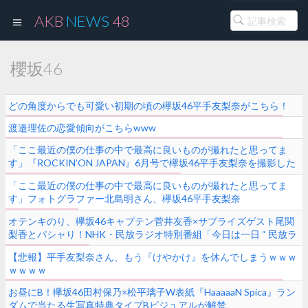
AKB
NEWS
48
櫻坂46
どの角度からでも可愛い初期の頃の欅坂46平手友梨奈がこちら！
渡邉理佐の恋愛傾向がこちらwww
「ここ最近の僕の仕事の中で最高に良いものが撮れたと思ってま
す」『ROCKIN’ON JAPAN』6月号で欅坂46平手友梨奈を撮影した
カメラマン北島明さんが自身のインスタで扉ページのグラビア2枚を
「ここ最近の僕の仕事の中で最高に良いものが撮れたと思ってま
公開
す」フォトグラファー北島明さん、欅坂46平手友梨奈
『ROCKIN’ON JAPAN』撮影の感想をインスタに綴る！
オテンキのり、欅坂46キャプテン菅井友香×サプライズゲスト尾関
梨香とパシャり！NHK・民放ラジオ特別番組「今日は一日 “ 民放ラ
ジオ番組 ” 三昧～#このラジオがヤバい～」オフショットがさらに公
【悲報】平手友梨奈さん、もう『けやかけ』を休んでしまうｗｗｗ
開
ｗｗｗｗ
お昼にB！欅坂46田村保乃×松平璃子W表紙『HaaaaaN Spica』ラン
ダムで当たる生写真特典タイプBビジュアルが解禁