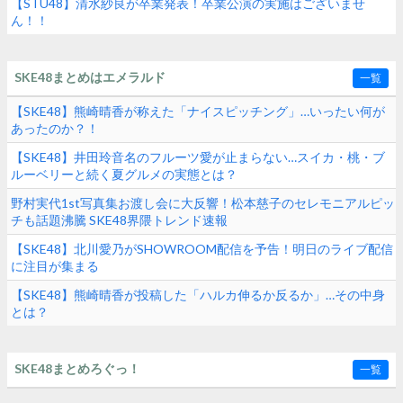
【STU48】清水紗良が卒業発表！卒業公演の実施はございませ
ん！！
SKE48まとめはエメラルド
一覧
【SKE48】熊崎晴香が称えた「ナイスピッチング」…いったい何が
あったのか？！
【SKE48】井田玲音名のフルーツ愛が止まらない…スイカ・桃・ブ
ルーベリーと続く夏グルメの実態とは？
野村実代1st写真集お渡し会に大反響！松本慈子のセレモニアルピッ
チも話題沸騰 SKE48界隈トレンド速報
【SKE48】北川愛乃がSHOWROOM配信を予告！明日のライブ配信
に注目が集まる
【SKE48】熊崎晴香が投稿した「ハルカ伸るか反るか」…その中身
とは？
SKE48まとめろぐっ！
一覧