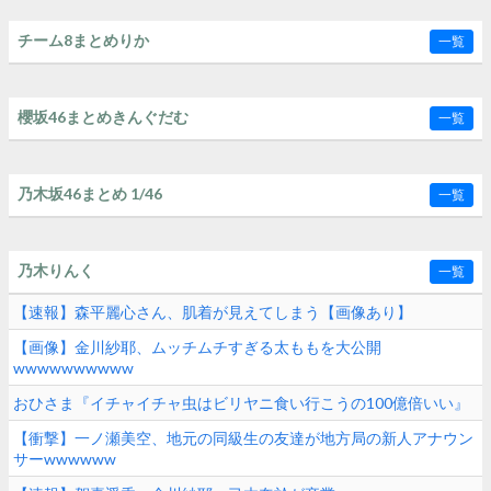
チーム8まとめりか
一覧
櫻坂46まとめきんぐだむ
一覧
乃木坂46まとめ 1/46
一覧
乃木りんく
一覧
【速報】森平麗心さん、肌着が見えてしまう【画像あり】
【画像】金川紗耶、ムッチムチすぎる太ももを大公開
wwwwwwwwww
おひさま『イチャイチャ虫はビリヤニ食い行こうの100億倍いい』
【衝撃】一ノ瀬美空、地元の同級生の友達が地方局の新人アナウン
サーwwwwww