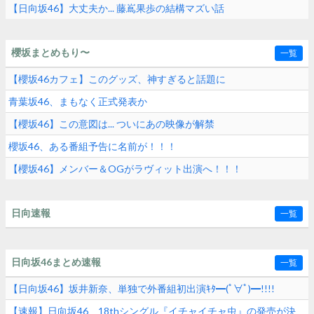
【日向坂46】大丈夫か... 藤嶌果歩の結構マズい話
櫻坂まとめもり〜
一覧
【櫻坂46カフェ】このグッズ、神すぎると話題に
青葉坂46、まもなく正式発表か
【櫻坂46】この意図は... ついにあの映像が解禁
櫻坂46、ある番組予告に名前が！！！
【櫻坂46】メンバー＆OGがラヴィット出演へ！！！
日向速報
一覧
日向坂46まとめ速報
一覧
【日向坂46】坂井新奈、単独で外番組初出演ｷﾀ━(ﾟ∀ﾟ)━!!!!
【速報】日向坂46、18thシングル『イチャイチャ虫』の発売が決