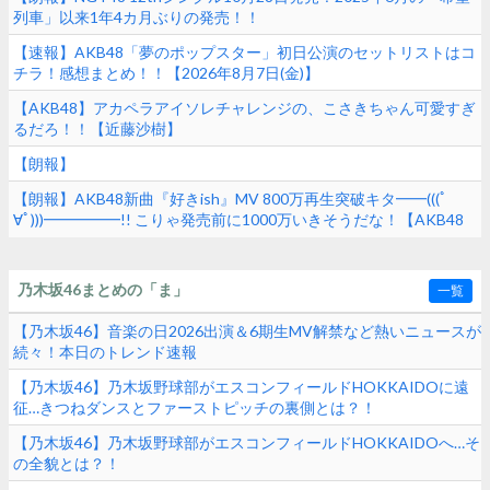
列車」以来1年4カ月ぶりの発売！！
【速報】AKB48「夢のポップスター」初日公演のセットリストはコ
チラ！感想まとめ！！【2026年8月7日(金)】
【AKB48】アカペラアイソレチャレンジの、こさきちゃん可愛すぎ
るだろ！！【近藤沙樹】
【朗報】
【朗報】AKB48新曲『好きish』MV 800万再生突破キタ━━(((ﾟ
∀ﾟ)))━━━━━!! こりゃ発売前に1000万いきそうだな！【AKB48
68thシングル】
乃木坂46まとめの「ま」
一覧
【乃木坂46】音楽の日2026出演＆6期生MV解禁など熱いニュースが
続々！本日のトレンド速報
【乃木坂46】乃木坂野球部がエスコンフィールドHOKKAIDOに遠
征…きつねダンスとファーストピッチの裏側とは？！
【乃木坂46】乃木坂野球部がエスコンフィールドHOKKAIDOへ…そ
の全貌とは？！