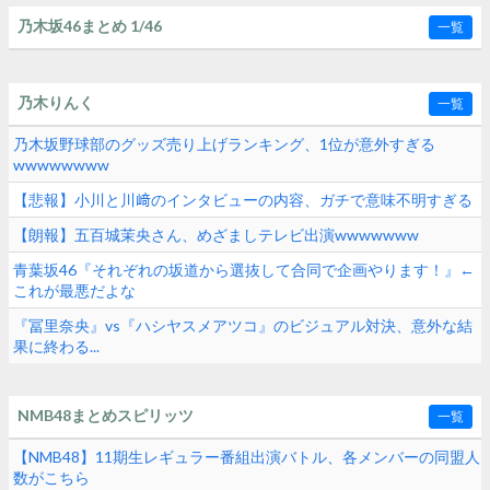
乃木坂46まとめ 1/46
一覧
乃木りんく
一覧
乃木坂野球部のグッズ売り上げランキング、1位が意外すぎる
wwwwwwww
【悲報】小川と川﨑のインタビューの内容、ガチで意味不明すぎる
【朗報】五百城茉央さん、めざましテレビ出演wwwwwww
青葉坂46『それぞれの坂道から選抜して合同で企画やります！』←
これが最悪だよな
『冨里奈央』vs『ハシヤスメアツコ』のビジュアル対決、意外な結
果に終わる...
NMB48まとめスピリッツ
一覧
【NMB48】11期生レギュラー番組出演バトル、各メンバーの同盟人
数がこちら