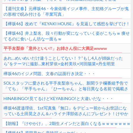
【週刊文春】元欅坂46・今泉佑唯イジメ事件、主犯格グループが鬼
の形相で睨み付ける「卒業写真」
【欅坂46】改めて『KEYAKI HOUSE』を見返して感想を挙げてけ！
【欅坂46】井上梨名、段々行動が変になっていく姿がこちらｗ 痩せ
てるのに食いしん坊な一面もｗ
平手友梨奈「意外といい!!」お姉さん役に大満足wwww
あれ…めいめいだけ違うことしてない！？“もし4人が姉妹だった
ら”をテーマに撮影…東村芽依×金村美玖×河田陽菜×丹生明里
『BOMB』5月号オフショット公開中！
欅坂46のイジメ問題、文春の誌面行き決定・・・
SOLスタッフに愛される平手友梨奈ちゃん、新聞ラテ欄番組予告で
「てち」「平手ちゃん」「ひーちゃん」と毎日異なる名前で掲載さ
れていることが判明【SCHOOL OF LOCK!】
HINABINGO!見てるけどKEYABINGO!と大違いだな・・・
欅坂46渡邉理佐、1st写真集『無口』をデビュー前からお世話にな
っている土田晃之さん＆ハライチ澤部佑さんにプレゼント！けやか
けMC二人との2ショット公開
【朗報】『けやかけ』、2期生メインだと面白くなるｗｗｗｗｗｗｗ
【欅坂46】原田葵から意味深メッセが・・・