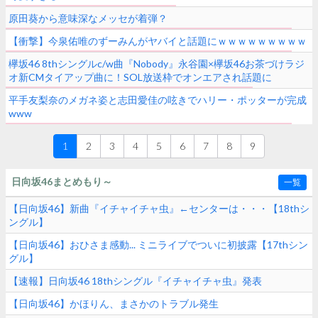
原田葵から意味深なメッセが着弾？
【衝撃】今泉佑唯のずーみんがヤバイと話題にｗｗｗｗｗｗｗｗｗ
欅坂46 8thシングルc/w曲『Nobody』永谷園×欅坂46お茶づけラジ
オ新CMタイアップ曲に！SOL放送枠でオンエアされ話題に
平手友梨奈のメガネ姿と志田愛佳の呟きでハリー・ポッターが完成
www
1
2
3
4
5
6
7
8
9
日向坂46まとめもり～
一覧
【日向坂46】新曲『イチャイチャ虫』←センターは・・・【18thシ
ングル】
【日向坂46】おひさま感動... ミニライブでついに初披露【17thシン
グル】
【速報】日向坂46 18thシングル『イチャイチャ虫』発表
【日向坂46】かほりん、まさかのトラブル発生