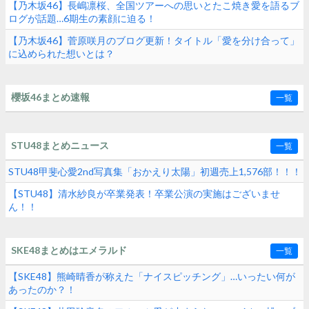
【乃木坂46】長嶋凛桜、全国ツアーへの思いとたこ焼き愛を語るブ
ログが話題…6期生の素顔に迫る！
【乃木坂46】菅原咲月のブログ更新！タイトル「愛を分け合って」
に込められた想いとは？
櫻坂46まとめ速報
一覧
STU48まとめニュース
一覧
STU48甲斐心愛2nd写真集「おかえり太陽」初週売上1,576部！！！
【STU48】清水紗良が卒業発表！卒業公演の実施はございませ
ん！！
SKE48まとめはエメラルド
一覧
【SKE48】熊崎晴香が称えた「ナイスピッチング」…いったい何が
あったのか？！