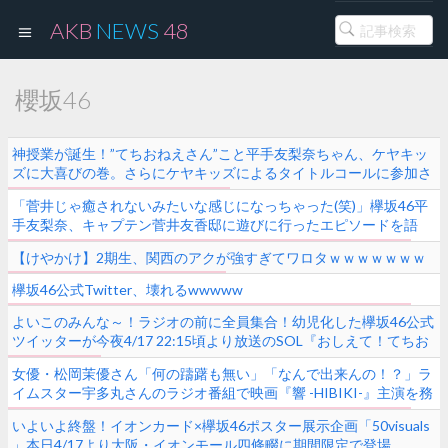
AKB
NEWS
48
櫻坂46
神授業が誕生！”てちおねえさん”こと平手友梨奈ちゃん、ケヤキッ
ズに大喜びの巻。さらにケヤキッズによるタイトルコールに参加さ
せたい小さいお子様をお持ちのパパママからのメール募集中
「菅井じゃ癒されないみたいな感じになっちゃった(笑)」欅坂46平
【SCHOOL OF LOCK!】
手友梨奈、キャプテン菅井友香邸に遊びに行ったエピソードを語
る！『SCHOOL OF LOCK!』「GIRLS LOCKS!」
【けやかけ】2期生、関西のアクが強すぎてワロタｗｗｗｗｗｗｗ
欅坂46公式Twitter、壊れるwwwww
よいこのみんな～！ラジオの前に全員集合！幼児化した欅坂46公式
ツイッターが今夜4/17 22:15頃より放送のSOL『おしえて！てちお
ねえさん！！！』回の告知ツイートを投稿
女優・松岡茉優さん「何の躊躇も無い」「なんで出来んの！？」ラ
イムスター宇多丸さんのラジオ番組で映画『響 -HIBIKI-』主演を務
めた平手友梨奈の演技を絶賛【アフター6ジャンクション】
いよいよ終盤！イオンカード×欅坂46ポスター展示企画「50visuals
」本日4/17より大阪・イオンモール四條畷に期間限定で登場