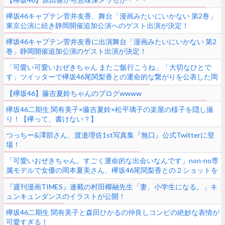
欅坂46キャプテン菅井友香、舞台「漫画みたいにいかない 第2巻」
東京公演に続き静岡開催追加公演へのゲスト出演が決定！
欅坂46キャプテン菅井友香に出演舞台「漫画みたいにいかない 第2
巻」静岡開催追加公演のゲスト出演が決定！
「可愛い可愛いおぜきちゃん またご飯行こうね」「大切なひとで
す」ツイッターで欅坂46尾関梨香との運命的な繋がりを公表した岡
本夏美さん、インスタに思いを綴る。各メディアも二人の関係を報
【欅坂46】藤吉夏鈴ちゃんのブログwwww
道
欅坂46二期生 関有美子×藤吉夏鈴×松平璃子の楽屋の様子を隠し撮
り！【欅って、書けない？】
つっちー&澤部さん、渡邉理佐1st写真集『無口』公式Twitterに登
場！
「可愛いおぜきちゃん。すごく運命的な出会いなんです」non-no専
属モデルで女優の岡本夏美さん、欅坂46尾関梨香との２ショットを
公開！
『週刊漫画TIMES』連載の村田椰融先生「妻、小学生になる。」キ
ュンキュンダンスのイラストが公開！
欅坂46二期生 関有美子と森田ひかるの仲良しコンビの絶妙な表情が
可愛すぎる！