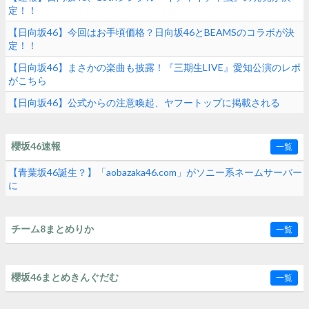
定！！
【日向坂46】今回はお手頃価格？日向坂46とBEAMSのコラボが決
定！！
【日向坂46】まさかの楽曲も披露！『三期生LIVE』愛知公演のレポ
がこちら
【日向坂46】公式からの注意喚起、ヤフートップに掲載される
櫻坂46速報
一覧
【青葉坂46誕生？】「aobazaka46.com」がソニー系ネームサーバー
に
チーム8まとめりか
一覧
櫻坂46まとめきんぐだむ
一覧