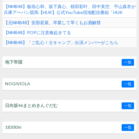
【NMB48】板垣心和、坂下真心、桜田彩叶、田中美空、平山真衣が
兵庫アーバン競馬【HUK】公式YouTube現地配信番組「HUK
Campus Live」に出演
【元NMB48】安部若菜、卒業して早くもお酒解禁
【NMB48】POPに注意喚起きてる
【NMB48】「ご乱心！士キャンプ」出演メンバーがこちら
地下帝国
一覧
NOGIVIOLA
一覧
日向坂46まとめきんぐだむ
一覧
18300ｍ
一覧