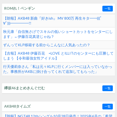
ROMれ！ペンギン
一覧
【朗報】AKB48 新曲『好きish』 MV 800万 再生キタ━━(((ﾟ
∀ﾟ)))━━━━━!!
秋元康「自信無さげでスキルの低いショートカットをセンターにし
ます」←伊藤百花真逆じゃね？
ずんってKLP移籍する前からこんなに人気あったの？
【吉報】AKB48 伊藤百花 =LOVE とILLITのセンターにも圧勝して
しまう 【令和最強女性アイドル】
行天優莉奈さん「私は元々KLPに行くメンバーには入っていなかっ
た。事務所がAKBに掛け合ってくれて追加してもらった」
欅坂46まとめきんぐだむ
一覧
AKB48タイムズ
一覧
【朗報】NGT48 12thシングル10月28日発売！2025年6月の「希望