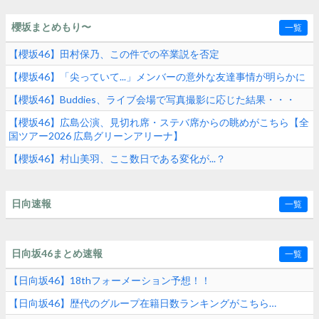
櫻坂まとめもり〜
一覧
【櫻坂46】田村保乃、この件での卒業説を否定
【櫻坂46】「尖っていて...」メンバーの意外な友達事情が明らかに
【櫻坂46】Buddies、ライブ会場で写真撮影に応じた結果・・・
【櫻坂46】広島公演、見切れ席・ステバ席からの眺めがこちら【全
国ツアー2026 広島グリーンアリーナ】
【櫻坂46】村山美羽、ここ数日である変化が...？
日向速報
一覧
日向坂46まとめ速報
一覧
【日向坂46】18thフォーメーション予想！！
【日向坂46】歴代のグループ在籍日数ランキングがこちら…