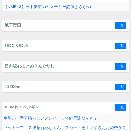
【NMB48】田中美空のミステリー講座まさかの…
地下帝国
一覧
NOGIVIOLA
一覧
日向坂46まとめきんぐだむ
一覧
18300ｍ
一覧
ROMれ！ペンギン
一覧
生脚が一番素晴らしいメンバーって結局誰なんだ？
ラッキーフェス伊藤百花ちゃん、スカートを上げすぎたため中が見