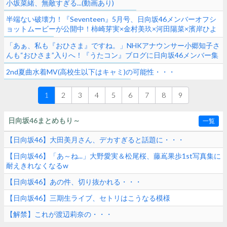
小坂菜緒、無敵すぎる...(動画あり)
半端ない破壊力！『Seventeen』5月号、日向坂46メンバーオフシ
ョットムービーが公開中！柿崎芽実×金村美玖×河田陽菜×濱岸ひよ
り×上村ひなのが登場！
「あぁ、私も『おひさま』ですね。」NHKアナウンサー小郷知子さ
んも“おひさま”入りへ！『うたコン』ブログに日向坂46メンバー集
合写真が登場！
2nd夏曲水着MV(高校生以下はキャミ)の可能性・・・
1
2
3
4
5
6
7
8
9
日向坂46まとめもり～
一覧
【日向坂46】大田美月さん、デカすぎると話題に・・・
【日向坂46】「あ～ね...」大野愛実＆松尾桜、藤嶌果歩1st写真集に
耐えきれなくなるw
【日向坂46】あの件、切り抜かれる・・・
【日向坂46】三期生ライブ、セトリはこうなる模様
【解禁】これが渡辺莉奈の・・・