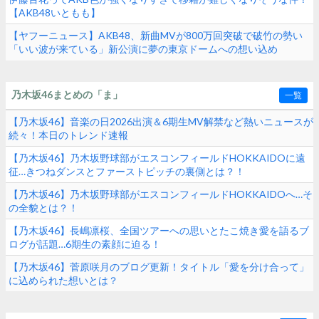
【AKB48いともも】
【ヤフーニュース】AKB48、新曲MVが800万回突破で破竹の勢い
「いい波が来ている」新公演に夢の東京ドームへの想い込め
る！！！
乃木坂46まとめの「ま」
一覧
【乃木坂46】音楽の日2026出演＆6期生MV解禁など熱いニュースが
続々！本日のトレンド速報
【乃木坂46】乃木坂野球部がエスコンフィールドHOKKAIDOに遠
征…きつねダンスとファーストピッチの裏側とは？！
【乃木坂46】乃木坂野球部がエスコンフィールドHOKKAIDOへ…そ
の全貌とは？！
【乃木坂46】長嶋凛桜、全国ツアーへの思いとたこ焼き愛を語るブ
ログが話題…6期生の素顔に迫る！
【乃木坂46】菅原咲月のブログ更新！タイトル「愛を分け合って」
に込められた想いとは？