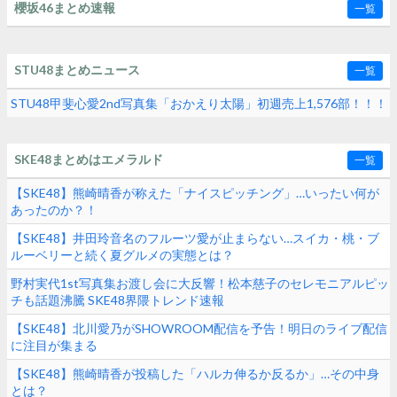
櫻坂46まとめ速報
一覧
STU48まとめニュース
一覧
STU48甲斐心愛2nd写真集「おかえり太陽」初週売上1,576部！！！
SKE48まとめはエメラルド
一覧
【SKE48】熊崎晴香が称えた「ナイスピッチング」…いったい何が
あったのか？！
【SKE48】井田玲音名のフルーツ愛が止まらない…スイカ・桃・ブ
ルーベリーと続く夏グルメの実態とは？
野村実代1st写真集お渡し会に大反響！松本慈子のセレモニアルピッ
チも話題沸騰 SKE48界隈トレンド速報
【SKE48】北川愛乃がSHOWROOM配信を予告！明日のライブ配信
に注目が集まる
【SKE48】熊崎晴香が投稿した「ハルカ伸るか反るか」…その中身
とは？