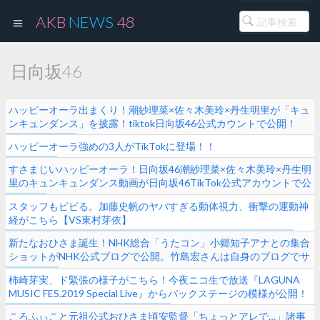
AKB
NEWS
48
日向坂46
ハッピーオーラ出まくり！潮紗理菜×佐々木美玲×丹生明里が「キュ
ンキュンダンス」を披露！tiktok日向坂46公式カウントで公開！
ハッピーオーラ強めの3人がTikTokに登場！！
すさまじいハッピーオーラ！日向坂46潮紗理菜×佐々木美玲×丹生明
里のキュンキュンダンス動画が日向坂46TikTok公式アカウントで公
開
スタッフもビビる。加藤史帆のヤバすぎる動体視力、衝撃の運動神
経がこちら【VS東村芽依】
新たなおひさま誕生！NHK総合「うたコン」小郷知子アナとの集合
ショットがNHK公式ブログで公開。竹島宏さんは自身のブログでサ
イン入り『キュン』CDを公開
柿崎芽実、ド緊張の様子がこちら！今夜ニコ生で放送『LAGUNA
MUSIC FES.2019 Special Live』からバックステージの模様が公開！
ころふぃこと元祖公式おひさま頃安監督「ちょっとアレで…」諸事