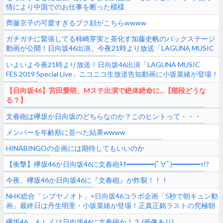
情により中国でのお仕事を断った模様
齊藤京子の可愛すぎるプク顔がこちらwwww
ガチガチに緊張してる柿崎芽実と茶化す加藤史帆のバックステージ
動画が公開！日向坂46出演、今夜21時より放送「LAGUNA MUSIC
FES.2019 Special Live」ニコニコ生放送
いよいよ今夜21時より放送！日向坂46出演「LAGUNA MUSIC
FES.2019 Special Live」ニコニコ生放送告知動画に小坂菜緒が登場！
ライブ開演前のバックステージの様子もチラ見せ
【日向坂46】宮田愛萌、Mステ出演で絶体絶命に...【階段どうな
る？】
文春砲は欅坂か日向坂のどちらなのか？このヒントって・・・
メンバーを年齢順に並べた結果wwww
HINABINGOの企画には期待してもいいのか
【衝撃】欅坂46か日向坂46に文春砲ｷﾀ━━━━(ﾟ∀ﾟ)━━━━ｯ!?
今夜、欅坂46か日向坂46に『文春砲』が炸裂！！！
NHK総合「シブヤノオト」×日向坂46コラボ企画「5秒で朝キュン動
画」最終日は丹生明里・小坂菜緒が登場！正真正銘ラストの究極朝
キュン動画が月曜日の朝に公開予定
欅坂46、もしくは日向坂46に文春砲か！？ (画像あり)