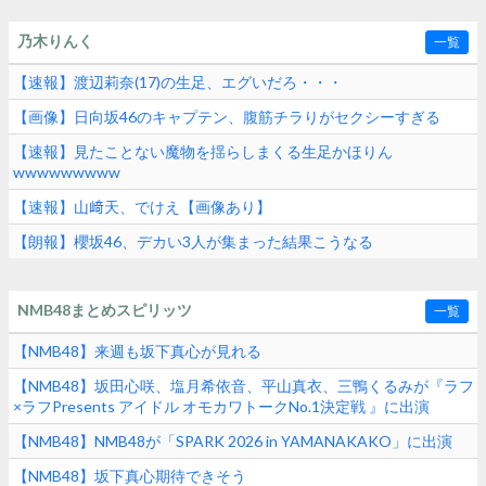
乃木りんく
一覧
【速報】渡辺莉奈(17)の生足、エグいだろ・・・
【画像】日向坂46のキャプテン、腹筋チラりがセクシーすぎる
【速報】見たことない魔物を揺らしまくる生足かほりん
wwwwwwwww
【速報】山﨑天、でけえ【画像あり】
【朗報】櫻坂46、デカい3人が集まった結果こうなる
NMB48まとめスピリッツ
一覧
【NMB48】来週も坂下真心が見れる
【NMB48】坂田心咲、塩月希依音、平山真衣、三鴨くるみが『ラフ
×ラフPresents アイドル オモカワトークNo.1決定戦 』に出演
【NMB48】NMB48が「SPARK 2026 in YAMANAKAKO」に出演
【NMB48】坂下真心期待できそう