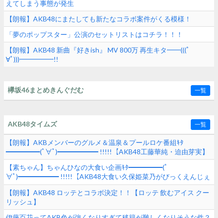
えてしまう事態が発生
【朗報】AKB48にまたしても新たなコラボ案件がくる模様！
「夢のポップスター」公演のセットリストはコチラ！！！
【朗報】AKB48 新曲『好きish』 MV 800万 再生キタ━━(((ﾟ
∀ﾟ)))━━━━━!!
欅坂46まとめきんぐだむ
一覧
AKB48タイムズ
一覧
【朗報】AKBメンバーのグルメ＆温泉＆プールロケ番組ｷﾀ
━━━━━(ﾟ∀ﾟ)━━━━━━ !!!!!【AKB48工藤華純・迫由芽実】
【素ちゃん】ちゃんひなの大食い企画ｷﾀ━━━━━(ﾟ
∀ﾟ)━━━━━━ !!!!!【AKB48大食い久保姫菜乃がびっくえんじぇ
るの食生活に挑戦！マヨ＆ホイップ地獄でヤバすぎた！？】
【朗報】AKB48 ロッテとコラボ決定！！【ロッテ 飲むアイス クー
リッシュ】
伊藤百花ってAKB色が強くなりすぎて移籍が難しくなりそうな件？