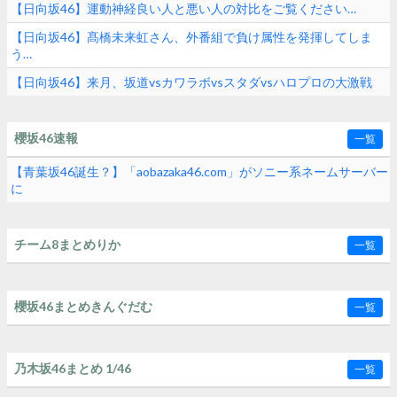
【日向坂46】運動神経良い人と悪い人の対比をご覧ください…
【日向坂46】髙橋未来虹さん、外番組で負け属性を発揮してしま
う…
【日向坂46】来月、坂道vsカワラボvsスタダvsハロプロの大激戦
櫻坂46速報
一覧
【青葉坂46誕生？】「aobazaka46.com」がソニー系ネームサーバー
に
チーム8まとめりか
一覧
櫻坂46まとめきんぐだむ
一覧
乃木坂46まとめ 1/46
一覧