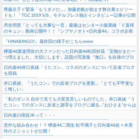
齊藤京子ド緊張「もうダメだ…」加藤史帆が励ます舞台裏エピソー
ドも！「TGC 2019 S/S」モデルプレス独占インタビュー記事が公開
丹生明里「とっても大事な一言」最後はセンター小坂菜緒「ド直球
のキュン」動画公開中！！『シブヤノオト×日向坂46』コラボ企画
「5秒で朝キュン動画」
『HINABINGO!』最終回の様子がこちらwww
欅坂46渡邉理佐の大ファンだった日向坂46松田好花「宝物がまた一
つ増えました、大切にします」話題の写真集『無口』を自身のブロ
グでPR
日向坂46井口眞緒「うたコン」コラボのダンスについて反省ブログ
を投稿
井口眞緒、『うたコン』での反省ブログを更新… 「とても不甲斐な
く悔しい」
「私のダンス 自分で見ても大変見苦しいものでした」井口眞緒『う
たコン』でのダンスに反省と謝罪をブログに綴る…“おひさま”からは
温かいエール！
日向坂の現役JKって・・・
意外な組み合わせ！？ 欅坂46二期生 松平璃子と日向坂46佐々木美
玲の２ショットが公開！