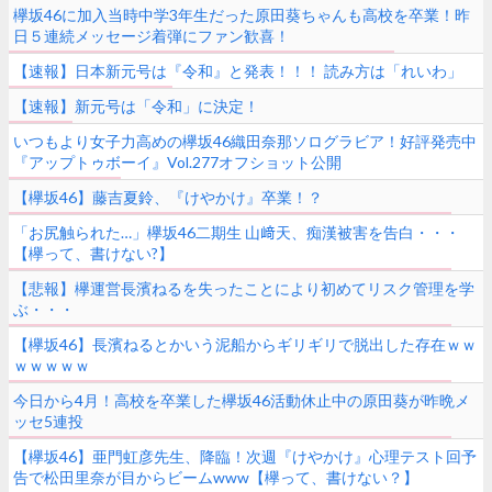
欅坂46に加入当時中学3年生だった原田葵ちゃんも高校を卒業！昨
日５連続メッセージ着弾にファン歓喜！
【速報】日本新元号は『令和』と発表！！！ 読み方は「れいわ」
【速報】新元号は「令和」に決定！
いつもより女子力高めの欅坂46織田奈那ソログラビア！好評発売中
『アップトゥボーイ』Vol.277オフショット公開
【欅坂46】藤吉夏鈴、『けやかけ』卒業！？
「お尻触られた…」欅坂46二期生 山﨑天、痴漢被害を告白・・・
【欅って、書けない?】
【悲報】欅運営長濱ねるを失ったことにより初めてリスク管理を学
ぶ・・・
【欅坂46】長濱ねるとかいう泥船からギリギリで脱出した存在ｗｗ
ｗｗｗｗｗ
今日から4月！高校を卒業した欅坂46活動休止中の原田葵が昨晩メ
ッセ5連投
【欅坂46】亜門虹彦先生、降臨！次週『けやかけ』心理テスト回予
告で松田里奈が目からビームwww【欅って、書けない？】