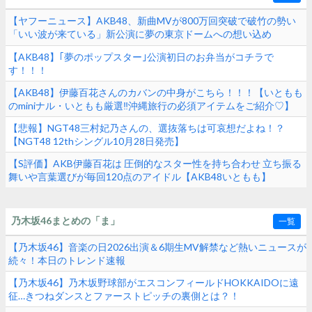
【ヤフーニュース】AKB48、新曲MVが800万回突破で破竹の勢い
「いい波が来ている」新公演に夢の東京ドームへの想い込め
る！！！
【AKB48】｢夢のポップスター｣公演初日のお弁当がコチラで
す！！！
【AKB48】伊藤百花さんのカバンの中身がこちら！！！【いともも
のminiナル・いともも厳選‼︎沖縄旅行の必須アイテムをご紹介♡】
【悲報】NGT48三村妃乃さんの、選抜落ちは可哀想だよね！？
【NGT48 12thシングル10月28日発売】
【S評価】AKB伊藤百花は 圧倒的なスター性を持ち合わせ 立ち振る
舞いや言葉選びが毎回120点のアイドル【AKB48いともも】
乃木坂46まとめの「ま」
一覧
【乃木坂46】音楽の日2026出演＆6期生MV解禁など熱いニュースが
続々！本日のトレンド速報
【乃木坂46】乃木坂野球部がエスコンフィールドHOKKAIDOに遠
征…きつねダンスとファーストピッチの裏側とは？！