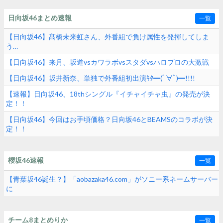
日向坂46まとめ速報
一覧
【日向坂46】髙橋未来虹さん、外番組で負け属性を発揮してしま
う…
【日向坂46】来月、坂道vsカワラボvsスタダvsハロプロの大激戦
【日向坂46】坂井新奈、単独で外番組初出演ｷﾀ━(ﾟ∀ﾟ)━!!!!
【速報】日向坂46、18thシングル『イチャイチャ虫』の発売が決
定！！
【日向坂46】今回はお手頃価格？日向坂46とBEAMSのコラボが決
定！！
櫻坂46速報
一覧
【青葉坂46誕生？】「aobazaka46.com」がソニー系ネームサーバー
に
チーム8まとめりか
一覧