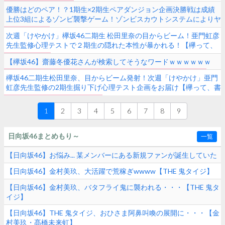
優勝はどのペア！？1期生×2期生ペアダンジョン企画決勝戦は成績
上位3組によるゾンビ襲撃ゲーム！ゾンビスカウトシステムによりヤ
バいゾンビさらに2体追加【欅って、書けない？】
次週「けやかけ」欅坂46二期生 松田里奈の目からビーム！亜門虹彦
先生監修心理テストで２期生の隠れた本性が暴かれる！【欅って、
書けない?】
【欅坂46】齋藤冬優花さんが検索してそうなワードｗｗｗｗｗｗ
欅坂46二期生松田里奈、目からビーム発射！次週「けやかけ」亜門
虹彦先生監修の2期生掘り下げ心理テスト企画をお届け【欅って、書
けない？】
1
2
3
4
5
6
7
8
9
日向坂46まとめもり～
一覧
【日向坂46】お悩み... 某メンバーにある新規ファンが誕生していた
【日向坂46】金村美玖、大活躍で荒稼ぎwwww【THE 鬼タイジ】
【日向坂46】金村美玖、バタフライ鬼に襲われる・・・【THE 鬼タ
イジ】
【日向坂46】THE 鬼タイジ、おひさま阿鼻叫喚の展開に・・・【金
村美玖・髙橋未来虹】