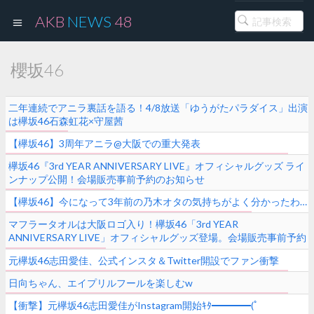
AKB
NEWS
48
櫻坂46
二年連続でアニラ裏話を語る！4/8放送「ゆうがたパラダイス」出演
は欅坂46石森虹花×守屋茜
【欅坂46】3周年アニラ@大阪での重大発表
欅坂46『3rd YEAR ANNIVERSARY LIVE』オフィシャルグッズ ライ
ンナップ公開！会場販売事前予約のお知らせ
【欅坂46】今になって3年前の乃木オタの気持ちがよく分かったわ…
マフラータオルは大阪ロゴ入り！欅坂46「3rd YEAR
ANNIVERSARY LIVE」オフィシャルグッズ登場。会場販売事前予約
受付スタート
元欅坂46志田愛佳、公式インスタ＆Twitter開設でファン衝撃
日向ちゃん、エイプリルフールを楽しむw
【衝撃】元欅坂46志田愛佳がInstagram開始ｷﾀ━━━━(ﾟ