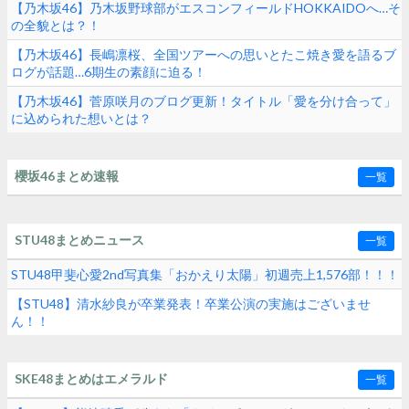
【乃木坂46】乃木坂野球部がエスコンフィールドHOKKAIDOへ…そ
の全貌とは？！
【乃木坂46】長嶋凛桜、全国ツアーへの思いとたこ焼き愛を語るブ
ログが話題…6期生の素顔に迫る！
【乃木坂46】菅原咲月のブログ更新！タイトル「愛を分け合って」
に込められた想いとは？
櫻坂46まとめ速報
一覧
STU48まとめニュース
一覧
STU48甲斐心愛2nd写真集「おかえり太陽」初週売上1,576部！！！
【STU48】清水紗良が卒業発表！卒業公演の実施はございませ
ん！！
SKE48まとめはエメラルド
一覧