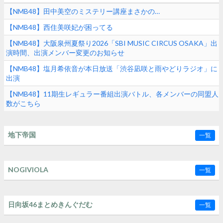
【NMB48】田中美空のミステリー講座まさかの…
【NMB48】西住美咲妃が困ってる
【NMB48】大阪泉州夏祭り2026「SBI MUSIC CIRCUS OSAKA」出
演時間、出演メンバー変更のお知らせ
【NMB48】塩月希依音が本日放送「渋谷凪咲と雨やどりラジオ」に
出演
【NMB48】11期生レギュラー番組出演バトル、各メンバーの同盟人
数がこちら
地下帝国
一覧
NOGIVIOLA
一覧
日向坂46まとめきんぐだむ
一覧