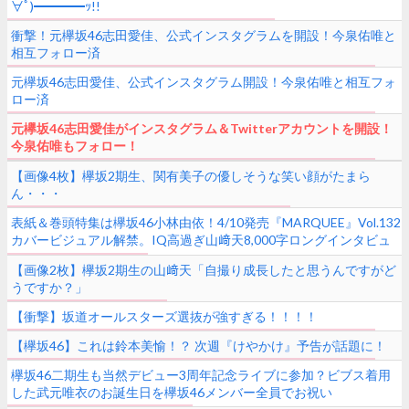
∀ﾟ)━━━━ｯ!!
衝撃！元欅坂46志田愛佳、公式インスタグラムを開設！今泉佑唯と
相互フォロー済
元欅坂46志田愛佳、公式インスタグラム開設！今泉佑唯と相互フォ
ロー済
元欅坂46志田愛佳がインスタグラム＆Twitterアカウントを開設！
今泉佑唯もフォロー！
【画像4枚】欅坂2期生、関有美子の優しそうな笑い顔がたまら
ん・・・
表紙＆巻頭特集は欅坂46小林由依！4/10発売『MARQUEE』Vol.132
カバービジュアル解禁。IQ高過ぎ山﨑天8,000字ロングインタビュ
ーも
【画像2枚】欅坂2期生の山﨑天「自撮り成長したと思うんですがど
うですか？」
【衝撃】坂道オールスターズ選抜が強すぎる！！！！
【欅坂46】これは鈴本美愉！？ 次週『けやかけ』予告が話題に！
欅坂46二期生も当然デビュー3周年記念ライブに参加？ビブス着用
した武元唯衣のお誕生日を欅坂46メンバー全員でお祝い