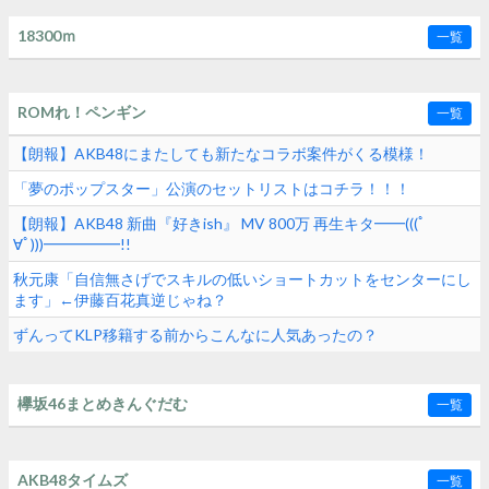
18300ｍ
一覧
ROMれ！ペンギン
一覧
【朗報】AKB48にまたしても新たなコラボ案件がくる模様！
「夢のポップスター」公演のセットリストはコチラ！！！
【朗報】AKB48 新曲『好きish』 MV 800万 再生キタ━━(((ﾟ
∀ﾟ)))━━━━━!!
秋元康「自信無さげでスキルの低いショートカットをセンターにし
ます」←伊藤百花真逆じゃね？
ずんってKLP移籍する前からこんなに人気あったの？
欅坂46まとめきんぐだむ
一覧
AKB48タイムズ
一覧