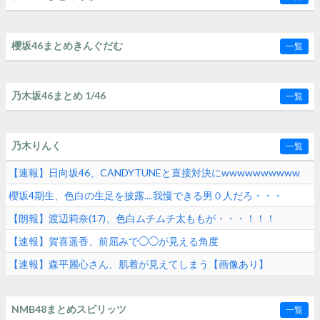
櫻坂46まとめきんぐだむ
一覧
乃木坂46まとめ 1/46
一覧
乃木りんく
一覧
【速報】日向坂46、CANDYTUNEと直接対決にwwwwwwwwww
櫻坂4期生、色白の生足を披露....我慢できる男０人だろ・・・
【朗報】渡辺莉奈(17)、色白ムチムチ太ももが・・・！！！
【速報】賀喜遥香、前屈みで◯◯が見える角度
【速報】森平麗心さん、肌着が見えてしまう【画像あり】
NMB48まとめスピリッツ
一覧