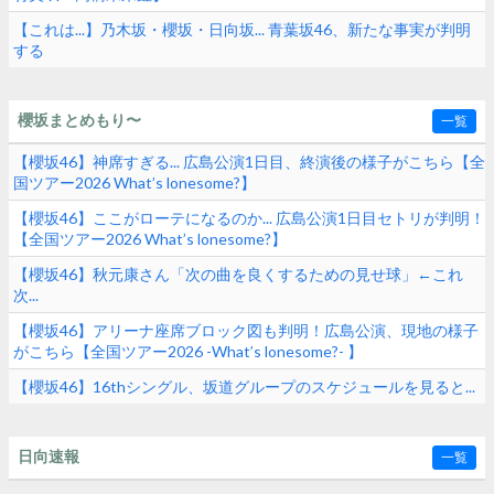
【これは...】乃木坂・櫻坂・日向坂... 青葉坂46、新たな事実が判明
する
櫻坂まとめもり〜
一覧
【櫻坂46】神席すぎる... 広島公演1日目、終演後の様子がこちら【全
国ツアー2026 What’s lonesome?】
【櫻坂46】ここがローテになるのか... 広島公演1日目セトリが判明！
【全国ツアー2026 What’s lonesome?】
【櫻坂46】秋元康さん「次の曲を良くするための見せ球」←これ
次...
【櫻坂46】アリーナ座席ブロック図も判明！広島公演、現地の様子
がこちら【全国ツアー2026 -What’s lonesome?- 】
【櫻坂46】16thシングル、坂道グループのスケジュールを見ると...
日向速報
一覧