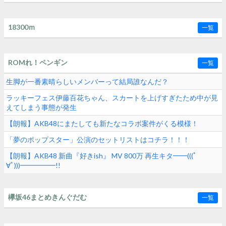
18300ｍ
一覧
ROMれ！ペンギン
一覧
生脚が一番素晴らしいメンバーって結局誰なんだ？
ラッキーフェス伊藤百花ちゃん、スカートを上げすぎたため中が見
えてしまう事態が発生
【朗報】AKB48にまたしても新たなコラボ案件がくる模様！
「夢のポップスター」公演のセットリストはコチラ！！！
【朗報】AKB48 新曲『好きish』 MV 800万 再生キタ━━(((ﾟ
∀ﾟ)))━━━━━!!
欅坂46まとめきんぐだむ
一覧