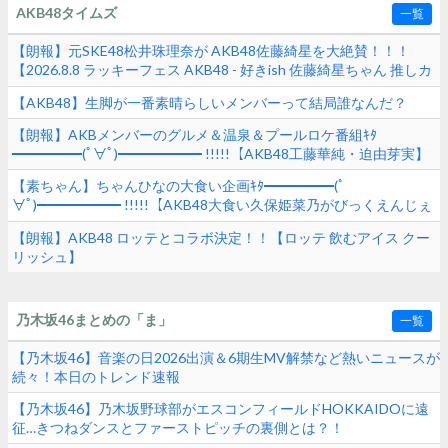
AKB48タイムズ
一覧
【朗報】元SKE48松井珠理奈が AKB48佐藤綺星を大絶賛！！！
【2026.8.8 ラッキーフェス AKB48 - 好きish 佐藤綺星ちゃん 推しカ
メラ】
【AKB48】生脚が一番素晴らしいメンバーって結局誰なんだ？
【朗報】AKBメンバーのグルメ＆温泉＆プールロケ番組ｷﾀ
━━━━━(ﾟ∀ﾟ)━━━━━━ !!!!!【AKB48工藤華純・迫由芽実】
【素ちゃん】ちゃんひなの大食い企画ｷﾀ━━━━━(ﾟ
∀ﾟ)━━━━━━ !!!!!【AKB48大食い久保姫菜乃がびっくえんじぇ
るの食生活に挑戦！マヨ＆ホイップ地獄でヤバすぎた！？】
【朗報】AKB48 ロッテとコラボ決定！！【ロッテ 飲むアイス クー
リッシュ】
乃木坂46まとめの「ま」
一覧
【乃木坂46】音楽の日2026出演＆6期生MV解禁など熱いニュースが
続々！本日のトレンド速報
【乃木坂46】乃木坂野球部がエスコンフィールドHOKKAIDOに遠
征…きつねダンスとファーストピッチの裏側とは？！