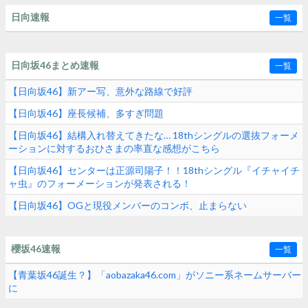
日向速報
一覧
日向坂46まとめ速報
一覧
【日向坂46】新アー写、意外な路線で好評
【日向坂46】座長候補、多すぎ問題
【日向坂46】結構入れ替えてきたな… 18thシングルの選抜フォーメ
ーションに対するおひさまの率直な感想がこちら
【日向坂46】センターは正源司陽子！！18thシングル『イチャイチ
ャ虫』のフォーメーションが発表される！
【日向坂46】OGと現役メンバーのコンボ、止まらない
櫻坂46速報
一覧
【青葉坂46誕生？】「aobazaka46.com」がソニー系ネームサーバー
に