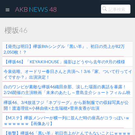
AKB
NEWS
48
櫻坂46
【発売は明日】欅坂8thシングル『黒い羊』、初日の売上が82万
2,050枚！？
【欅坂46】「KEYAKIHOUSE」撮影はどうやら去年の9月の模様
今泉佑唯、オードリー春日さんと共演へ！3/6『家、ついて行ってイ
イですか？』出演決定！
白のワンピが素敵な欅坂46織田奈那、涙した場面の裏話を暴露！
2/26開催の主演映画「未来のあたし～豊島圭介ショートフィルム映
画祭～」舞台挨拶第2回目記事・オフショット公開中
欅坂46、3/4放送フジ『ネプリーグ』から新制服での収録写真が公
開！渡邉理佐×小林由依×土生瑞穂×菅井友香が出演
【Mステ】欅坂メンバーが横一列に並んだ時の座高がコラっぽいｗ
ｗｗｗｗｗｗ【画像あり】
【衝撃】欅坂46「黒い羊」初日売上がとんでもないことにｗｗｗｗ