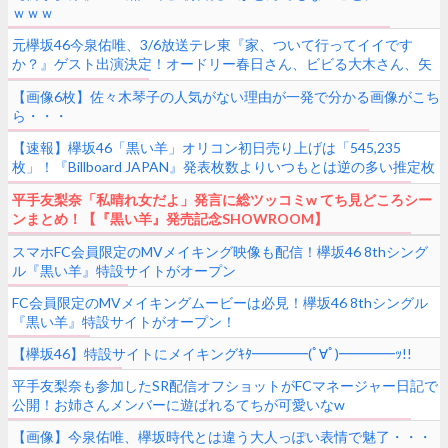
ｗｗｗ
元欅坂46今泉佑唯、3/6放送テレ東『家、ついて行ってイイです
か？』ゲスト出演決定！オードリー春日さん、ビビる大木さん、矢
作兼さんらと共演！
【画像6枚】佐々木琴子の人気がない理由が一発で分かる画像がこち
ら・・・
【速報】欅坂46「黒い羊」オリコン初日売り上げは「545,235
枚」！『Billboard JAPAN』発表枚数よりいつもとは逆の多い推定枚
数に！
平手友梨奈「私晴れ女だよ」発言に総ツッコミw てち見どころシー
ンまとめ！【『黒い羊』発売記念SHOWROOM】
スマホFC会員限定のMVメイキング映像も配信！欅坂46 8thシング
ル『黒い羊』特設サイトがオープン
FC会員限定のMVメイキングムービーは必見！欅坂46 8thシングル
『黒い羊』特設サイトがオープン！
【欅坂46】特設サイトにメイキングｷﾀ━━━━(ﾟ∀ﾟ)━━━━ｯ!!
平手友梨奈も参加したSR配信オフショットがFCマネージャー日記で
公開！お姉さんメンバーに遊ばれるてちが可愛いなw
【画像】今泉佑唯、欅坂時代とは違う大人っぽい表情で魅了・・・