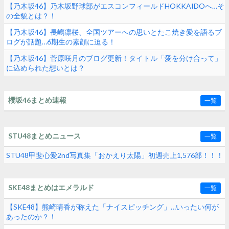
【乃木坂46】乃木坂野球部がエスコンフィールドHOKKAIDOへ…そ
の全貌とは？！
【乃木坂46】長嶋凛桜、全国ツアーへの思いとたこ焼き愛を語るブ
ログが話題…6期生の素顔に迫る！
【乃木坂46】菅原咲月のブログ更新！タイトル「愛を分け合って」
に込められた想いとは？
櫻坂46まとめ速報
一覧
STU48まとめニュース
一覧
STU48甲斐心愛2nd写真集「おかえり太陽」初週売上1,576部！！！
SKE48まとめはエメラルド
一覧
【SKE48】熊崎晴香が称えた「ナイスピッチング」…いったい何が
あったのか？！