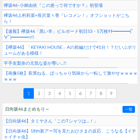
欅坂46･小林由依『この差って何ですか？』初登場
欅坂46上村莉菜×長沢菜々香『レコメン！』オフショットがこち
ら！
【速報】欅坂46「黒い羊」ビルボード初日53・5万枚ｷﾀ━━━━(ﾟ
∀ﾟ)━━━━ｯ!!
【欅坂46】「KEYAKI HOUSE」Aの前編だけで41分！？だいぶボリ
ュームがある模様！
平手友梨奈の元気な姿が尊い...!!
【画像5枚】長濱ねる、ぽっちゃり気味から一転して激やせｗｗｗｗ
ｗｗｗ
1
2
3
4
5
6
7
8
9
日向坂46まとめもり～
一覧
【日向坂46】タミヤさん「このTシャツは…！」
【日向坂46】18th新アー写を見たおひさまの反応、こうなる【イチ
ャイチャ虫】