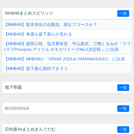
NMB48まとめスピリッツ
一覧
【NMB48】龍本弥生の生配信、朝までコースか？
【NMB48】来週も坂下真心が見れる
【NMB48】坂田心咲、塩月希依音、平山真衣、三鴨くるみが『ラフ
×ラフPresents アイドル オモカワトークNo.1決定戦 』に出演
【NMB48】NMB48が「SPARK 2026 in YAMANAKAKO」に出演
【NMB48】坂下真心期待できそう
地下帝国
一覧
NOGIVIOLA
一覧
日向坂46まとめきんぐだむ
一覧