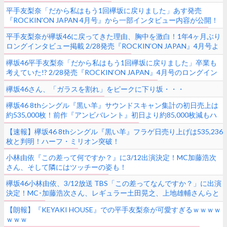
平手友梨奈「だから私はもう1回欅坂に戻りました」あす発売
『ROCKIN'ON JAPAN 4月号』から一部インタビュー内容が公開！
平手友梨奈が欅坂46に戻ってきた理由、胸中を激白！1年4ヶ月ぶり
ロングインタビュー掲載 2/28発売『ROCKIN’ON JAPAN』4月号よ
り一部発言が先行公開中
欅坂46平手友梨奈「だから私はもう1回欅坂に戻りました」卒業も
考えていた!? 2/28発売『ROCKIN’ON JAPAN』4月号のロングイン
タビューで胸中にあるものを語る！
欅坂46さん、「ガラスを割れ」をピークに下り坂・・・
欅坂46 8thシングル『黒い羊』サウンドスキャン集計の初日売上は
約535,000枚！前作『アンビバレント』初日より約85,000枚減もハ
ーフミリオン突破
【速報】欅坂46 8thシングル『黒い羊』フラゲ日売り上げは535,236
枚と判明！ハーフ・ミリオン突破！
小林由依『この差って何ですか？』に3/12出演決定！MC加藤浩次
さん、そして隣にはツッチーの姿も！
欅坂46小林由依、3/12放送 TBS「この差ってなんですか？」に出演
決定！MC･加藤浩次さん、レギュラー土田晃之、上地雄輔さんらと
共演！
【朗報】『KEYAKI HOUSE』での平手友梨奈が可愛すぎるｗｗｗｗ
ｗｗｗ