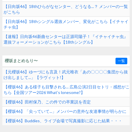
【日向坂46】18thひらがなセンター、どうなる...？ メンバーの一覧
がこちら
【日向坂46】18thシングル選抜メンバー、変化がこちら【イチャイ
チャ虫】
【速報】日向坂46新曲センターは正源司陽子！『イチャイチャ虫』
選抜フォーメーションがこちら【18thシングル】
櫻坂まとめもり〜
一覧
【元櫻坂46】ゆーづにも言及！武元唯衣「あの〇〇〇〇集団から抜
け出しまして...」【ラヴィット!】
【櫻坂46】ある様子も目撃される... 広島公演2日目セトリ・感想がこ
ちら【全国ツアー2026 What’s lonesome?】
【櫻坂46】田村保乃、この件での卒業説を否定
【櫻坂46】「尖っていて...」メンバーの意外な友達事情が明らかに
【櫻坂46】Buddies、ライブ会場で写真撮影に応じた結果・・・