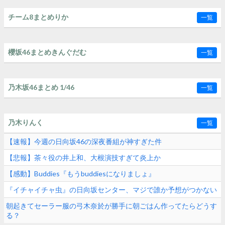
チーム8まとめりか
一覧
櫻坂46まとめきんぐだむ
一覧
乃木坂46まとめ 1/46
一覧
乃木りんく
一覧
【速報】今週の日向坂46の深夜番組が神すぎた件
【悲報】茶々役の井上和、大根演技すぎて炎上か
【感動】Buddies『もうbuddiesになりましょ』
『イチャイチャ虫』の日向坂センター、マジで誰か予想がつかない
朝起きてセーラー服の弓木奈於が勝手に朝ごはん作ってたらどうす
る？