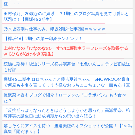
様・・・
田村保乃、20歳なのに妹系！？1期生のブログ写真を見て可愛いと
話題に！【欅坂46 2期生】
乃木坂四期村仕事のみ、欅坂2期外仕事2回ｗｗｗｗｗ
【欅坂46】2期生の第一印象ランキング！
上村ひなの「ひなのなの♪」すでに最強キラーフレーズを取得する
w【ひらがなけやき3期生】
続編に期待！坂道シリーズ初共演舞台『七色いんこ』テレビ初放送
も好評
欅坂46 二期生 ロロちゃんこと藤吉夏鈴ちゃん、SHOWROOM審査
で何度も本名を言ってしまう様なおっちょこちょいな一面もあり宣
材写真とのギャップに注目度上昇中！
長沢菜々香もブログで紹介！ローソンの『コラボパン』もう食べ
た？
「反抗期っぽくなったときはどうしようかと思った」高瀬愛奈、柿
崎芽実の誕生日に結成初期からの思い出を語る！
嬉しそうにアイスを持つ、渡邉美穂のオフショットが公開！【1st写
真集『陽だまり』】