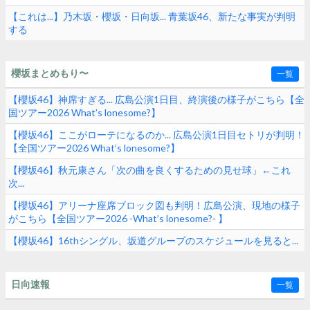
【これは...】乃木坂・櫻坂・日向坂... 青葉坂46、新たな事実が判明
する
櫻坂まとめもり〜
一覧
【櫻坂46】神席すぎる... 広島公演1日目、終演後の様子がこちら【全
国ツアー2026 What’s lonesome?】
【櫻坂46】ここがローテになるのか... 広島公演1日目セトリが判明！
【全国ツアー2026 What’s lonesome?】
【櫻坂46】秋元康さん「次の曲を良くするための見せ球」←これ
次...
【櫻坂46】アリーナ座席ブロック図も判明！広島公演、現地の様子
がこちら【全国ツアー2026 -What’s lonesome?- 】
【櫻坂46】16thシングル、坂道グループのスケジュールを見ると...
日向速報
一覧