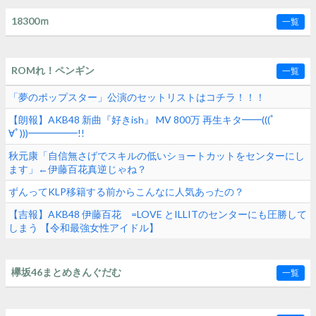
18300ｍ
一覧
ROMれ！ペンギン
一覧
「夢のポップスター」公演のセットリストはコチラ！！！
【朗報】AKB48 新曲『好きish』 MV 800万 再生キタ━━(((ﾟ
∀ﾟ)))━━━━━!!
秋元康「自信無さげでスキルの低いショートカットをセンターにし
ます」←伊藤百花真逆じゃね？
ずんってKLP移籍する前からこんなに人気あったの？
【吉報】AKB48 伊藤百花 =LOVE とILLITのセンターにも圧勝して
しまう 【令和最強女性アイドル】
欅坂46まとめきんぐだむ
一覧