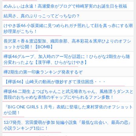
めみふぃは永遠！高瀬愛奈がブログで柿崎芽実のお誕生日を祝福
結局さ、真のぶりっこってどっちなの？
けやき坂46 小坂菜緒に見つめられガチ照れして顔を真っ赤にする潮
紗理菜がこちら！
長沢菜々香＆渡辺梨加、織田奈那、高本彩花＆濱岸ひよりのオフシ
ョットが公開！【BOMB】
欅坂46グループ、加入時のアー写が話題に！ひらがな2期生から随
分変わったよな【漢字欅、ひらがなけやき】
欅2期生の第一印象ランキング発表するぞ
【欅坂46】山崎天の動画が微妙すぎて漢信困惑・・・
欅坂46 二期生 よつばちゃんこと武元唯衣ちゃん、風格漂うダンスと
普段のおちゃめな表情のギャップにやられるファン多数！
『BIG ONE GIRLS １月号』表紙に登場した東村芽依のオフショット
が公開！
12/7発売、宮田愛萌が参加 短編小説集『最低な出会い、最高の恋』
小説ランキング1位に！