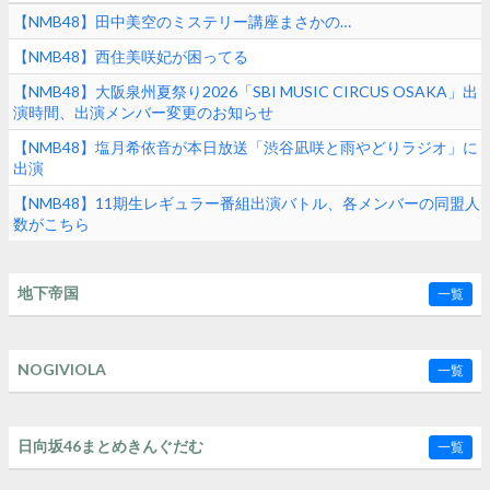
【NMB48】田中美空のミステリー講座まさかの…
【NMB48】西住美咲妃が困ってる
【NMB48】大阪泉州夏祭り2026「SBI MUSIC CIRCUS OSAKA」出
演時間、出演メンバー変更のお知らせ
【NMB48】塩月希依音が本日放送「渋谷凪咲と雨やどりラジオ」に
出演
【NMB48】11期生レギュラー番組出演バトル、各メンバーの同盟人
数がこちら
地下帝国
一覧
NOGIVIOLA
一覧
日向坂46まとめきんぐだむ
一覧