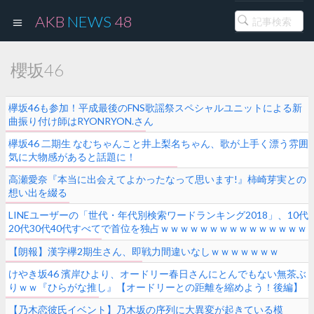
AKB
NEWS
48
櫻坂46
欅坂46も参加！平成最後のFNS歌謡祭スペシャルユニットによる新
曲振り付け師はRYONRYON.さん
欅坂46 二期生 なむちゃんこと井上梨名ちゃん、歌が上手く漂う雰囲
気に大物感があると話題に！
高瀬愛奈『本当に出会えてよかったなって思います!』柿崎芽実との
想い出を綴る
LINEユーザーの「世代・年代別検索ワードランキング2018」、10代
20代30代40代すべてで首位を独占ｗｗｗｗｗｗｗｗｗｗｗｗｗｗｗ
ｗｗ
【朗報】漢字欅2期生さん、即戦力間違いなしｗｗｗｗｗｗｗ
けやき坂46 濱岸ひより、オードリー春日さんにとんでもない無茶ぶ
りｗｗ『ひらがな推し』【オードリーとの距離を縮めよう！後編】
【乃木恋彼氏イベント】乃木坂の序列に大異変が起きている模