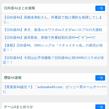
日向坂46まとめ速報
一覧
【日向坂46】髙橋未来虹さん、外番組で負け属性を発揮してしま
う…
【日向坂46】来月、坂道vsカワラボvsスタダvsハロプロの大激戦
【日向坂46】坂井新奈、単独で外番組初出演ｷﾀ━(ﾟ∀ﾟ)━!!!!
【速報】日向坂46、18thシングル『イチャイチャ虫』の発売が決
定！！
【日向坂46】今回はお手頃価格？日向坂46とBEAMSのコラボが決
定！！
櫻坂46速報
一覧
【青葉坂46誕生？】「aobazaka46.com」がソニー系ネームサーバー
に
チーム8まとめりか
一覧