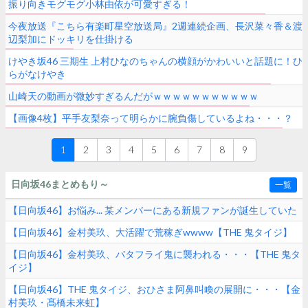
振り向きモグモグ小林由依が可愛すぎる！
今夜放送『こちら有楽町星空放送局』2週連続企画、長沢菜々香＆渡
辺梨加にドッキリを仕掛ける
けやき坂46 三期生 上村ひなのちゃんの横顔がかわいいと話題に！ひ
らがなけやき
山崎天の動画が微妙すぎるんだがｗｗｗｗｗｗｗｗｗｗｗ
【画像4枚】平手友梨奈って明らかに腕負傷しているよね・・・？
1
2
3
4
5
6
7
8
9
日向坂46まとめもり～
一覧
【日向坂46】お悩み... 某メンバーにある新規ファンが誕生していた
【日向坂46】金村美玖、大活躍で荒稼ぎwwww【THE 鬼タイジ】
【日向坂46】金村美玖、バタフライ鬼に襲われる・・・【THE 鬼タ
イジ】
【日向坂46】THE 鬼タイジ、おひさま阿鼻叫喚の展開に・・・【金
村美玖・髙橋未来虹】