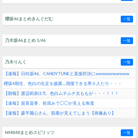
櫻坂46まとめきんぐだむ
一覧
乃木坂46まとめ 1/46
一覧
乃木りんく
一覧
【速報】日向坂46、CANDYTUNEと直接対決にwwwwwwwwww
櫻坂4期生、色白の生足を披露....我慢できる男０人だろ・・・
【朗報】渡辺莉奈(17)、色白ムチムチ太ももが・・・！！！
【速報】賀喜遥香、前屈みで◯◯が見える角度
【速報】森平麗心さん、肌着が見えてしまう【画像あり】
NMB48まとめスピリッツ
一覧