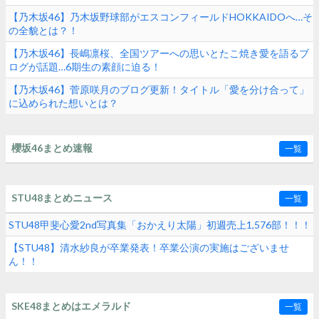
【乃木坂46】乃木坂野球部がエスコンフィールドHOKKAIDOへ…そ
の全貌とは？！
【乃木坂46】長嶋凛桜、全国ツアーへの思いとたこ焼き愛を語るブ
ログが話題…6期生の素顔に迫る！
【乃木坂46】菅原咲月のブログ更新！タイトル「愛を分け合って」
に込められた想いとは？
櫻坂46まとめ速報
一覧
STU48まとめニュース
一覧
STU48甲斐心愛2nd写真集「おかえり太陽」初週売上1,576部！！！
【STU48】清水紗良が卒業発表！卒業公演の実施はございませ
ん！！
SKE48まとめはエメラルド
一覧