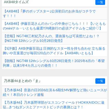
AKB48タイムズ
一覧
【AKB48】｢夢のポップスター｣公演初日のお弁当がコチラで
す！！！
【AKB48】伊藤百花さんのカバンの中身がこちら！！！【いともも
のminiナル・いともも厳選‼︎沖縄旅行の必須アイテムをご紹介♡】
【悲報】NGT48三村妃乃さんの、選抜落ちは可哀想だよね！？
【NGT48 12thシングル10月28日発売】
【S評価】AKB伊藤百花は 圧倒的なスター性を持ち合わせ 立ち振る
舞いや言葉選びが毎回120点のアイドル【AKB48いともも】
【朗報】NGT48 12thシングル10月28日発売！2025年6月の「希望
列車」以来1年4カ月ぶりの発売！！
乃木坂46まとめの「ま」
一覧
【乃木坂46】音楽の日2026出演＆6期生MV解禁など熱いニュースが
続々！本日のトレンド速報
【乃木坂46】乃木坂野球部がエスコンフィールドHOKKAIDOに遠
征…きつねダンスとファーストピッチの裏側とは？！